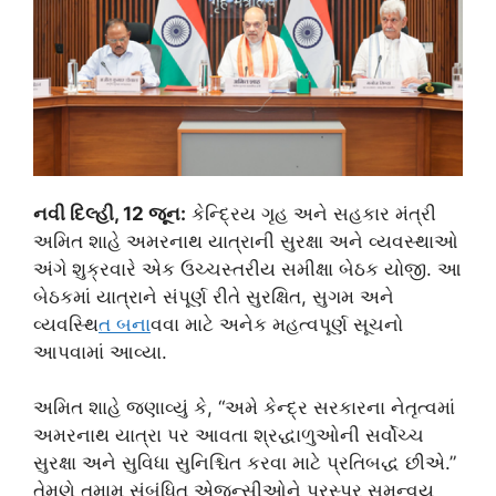
નવી દિલ્હી, 12 જૂન:
કેન્દ્રિય ગૃહ અને સહકાર મંત્રી
અમિત શાહે અમરનાથ યાત્રાની સુરક્ષા અને વ્યવસ્થાઓ
અંગે શુક્રવારે એક ઉચ્ચસ્તરીય સમીક્ષા બેઠક યોજી. આ
બેઠકમાં યાત્રાને સંપૂર્ણ રીતે સુરક્ષિત, સુગમ અને
વ્યવસ્થિ
ત બન
ાવવા માટે અનેક મહત્વપૂર્ણ સૂચનો
આપવામાં આવ્યા.
અમિત શાહે જણાવ્યું કે, “અમે કેન્દ્ર સરકારના નેતૃત્વમાં
અમરનાથ યાત્રા પર આવતા શ્રદ્ધાળુઓની સર્વોચ્ચ
સુરક્ષા અને સુવિધા સુનિશ્ચિત કરવા માટે પ્રતિબદ્ધ છીએ.”
તેમણે તમામ સંબંધિત એજન્સીઓને પરસ્પર સમન્વય