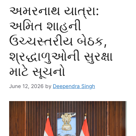
અમરનાથ યાત્રા:
અમિત શાહની
ઉચ્ચસ્તરીય બેઠક,
શ્રદ્ધાળુઓની સુરક્ષા
માટે સૂચનો
June 12, 2026
by
Deependra Singh