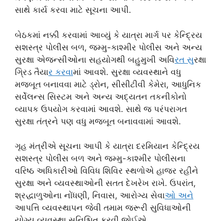
સાથે કાર્ય કરવા માટે સૂચના આપી.
બેઠકમાં નક્કી કરવામાં આવ્યું કે યાત્રા માર્ગ પર કેન્દ્રિય
સશસ્ત્ર પોલીસ બળ, જમ્મુ-કાશ્મીર પોલીસ અને અન્ય
સુરક્ષા એજન્સીઓના સહયોગથી બહુમુખી અવિ
રત સ
ુરક્ષા
ગ્રિડ તૈયા
ર કરવ
ામાં આવશે. સુરક્ષા વ્યવસ્થાને વધુ
મજબૂત બનાવવા માટે ડ્રોન, સીસીટીવી કેમેરા, આધુનિક
સર્વેલન્સ સિસ્ટમ અને અન્ય અદ્યતન તકનીકોનો
વ્યાપક ઉપયોગ કરવામાં આવશે. સાથે જ પરંપરાગત
સુરક્ષા તંત્રને પણ વધુ મજબૂત બનાવવામાં આવશે.
ગૃહ મંત્રીએ સૂચના આપી કે યાત્રા દરમિયાન કેન્દ્રિય
સશસ્ત્ર પોલીસ બળ અને જમ્મુ-કાશ્મીર પોલીસના
વરિષ્ઠ અધિકારીઓ વિવિધ શિવિર સ્થળોએ હાજર રહીને
સુરક્ષા અને વ્યવસ્થાઓની સતત દેખરેખ રાખે. ઉપરાંત,
શ્રદ્ધાળુઓના નોંધણી, નિવાસ, આરોગ્ય સેવા
ઓ અન
આપત્તિ વ્યવસ્થાપન જેવી તમામ જરૂરી સુવિધાઓની
યોગ્ય વ્યવસ્થા સુનિશ્ચિત કરવી જોઈએ.