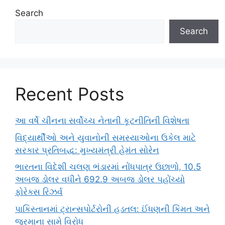
Search
Search
Recent Posts
આ વર્ષે ચીનના સર્વોચ્ચ નેતાની કૂટનીતિની વિશેષતા
વિદ્યાર્થીઓ અને યુવાનોની સમસ્યાઓના ઉકેલ માટે
સરકાર પ્રતિબદ્ધ: મુખ્યમંત્રી હેમંત સોરેન
ભારતના વિદેશી ચલણ ભંડારમાં નોંધપાત્ર ઉછાળો, 10.5
અબજ ડોલર વધીને 692.9 અબજ ડોલર પહોંચ્યો
ફોરેક્સ રિઝર્વ
પાકિસ્તાનમાં ટ્રાન્સપોર્ટરોની હડતલ: ઈંધણની કિંમત અને
જુરમાના સામે વિરોધ