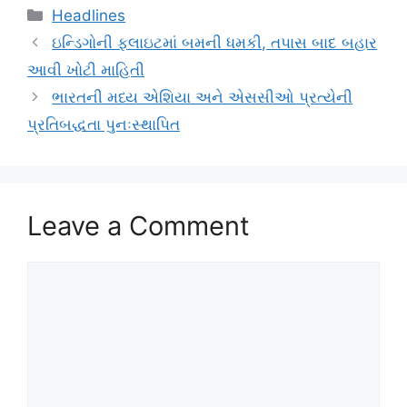
Categories
Headlines
ઇન્ડિગોની ફ્લાઇટમાં બમની ધમકી, તપાસ બાદ બહાર
આવી ખોટી માહિતી
ભારતની મધ્ય એશિયા અને એસસીઓ પ્રત્યેની
પ્રતિબદ્ધતા પુનઃસ્થાપિત
Leave a Comment
Comment