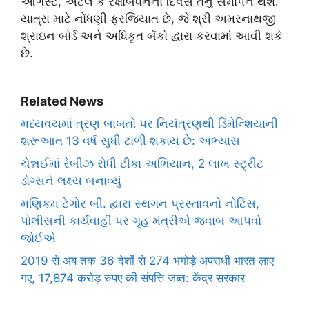
ઓગસ્ટ, એટલે કે રક્ષાબંધનના દિવસે તેનું સમાપન થશે.
યાત્રા માટે નોંધણી ફરજિયાત છે, જે શ્રી અમરનાથજી
શ્રાઇન બોર્ડ અને અધિકૃત બેંકો દ્વારા કરવામાં આવી શકે
છે.
Related News
મધ્યવયમાં ત્રણ બાબતો પર નિયંત્રણથી ડિમેન્શિયાની
શરૂઆત 13 વર્ષ સુધી ટાળી શકાય છે: અભ્યાસ
ચેન્નઈમાં રેબીઝ રોધી ટીકા અભિયાન, 2 લાખ સ્ટ્રીટ
ડોગ્સને લક્ષ્ય બનાવ્યું
મણિકમ ટેગોર બી. દ્વારા સ્થગન પ્રસ્તાવનો નોટિસ,
પોલીસની કાર્યવાહી પર ગૃહ મંત્રીએ જવાબ આપવો
જોઈએ
2019 से अब तक 36 देशों से 274 भगोड़े अपराधी भारत लाए
गए, 17,874 करोड़ रुपए की संपत्ति जब्त: केंद्र सरकार