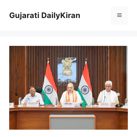
Skip
to
Gujarati DailyKiran
Menu
content