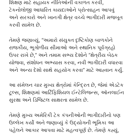
શિક્ષણ માટે સહાયક નીતિઓની વકાળત કરવી,
ટેકનોલોજી આધારિત કાયદાઓને પ્રોત્સાહન આપવું
અને સરકારો અને ખાનગી ક્ષેત્ર વચ્ચે ભાગીદારી મજબૂત
કરવી સામેલ છે.
તેમણે જણાવ્યું, “અમારો સંયુક્ત દૃષ્ટિકોણ બાળકોને
રાજકીય, ભૂગોળીય સીમાઓ અને સ્થાનિક પૂર્વગ્રહો
ઉપર રાખે છે,” અને તમામ સભ્ય દેશોને “ક્ષેત્રીય બેઠક
યોજવા, સંશોધન અભ્યાસ કરવા, નવી ભાગીદારી વધારવા
અને અન્ય દેશો સાથે સહયોગ કરવા” માટે આહ્વાન કર્યું.
આ સંમેલન ચાર મુખ્ય ક્ષેત્રોમાં કેન્દ્રિત છે, જેમાં એડટેક
ટૂલ્સ, શિક્ષણમાં આર્ટિફિશિયલ ઈન્ટેલિજન્સ, ઑનલાઈન
સુરક્ષા અને ડિજિટલ સાક્ષરતા સામેલ છે.
તેમણે મુખ્ય અમેરિકી ટેક કંપનીઓની ભાગીદારીનો પણ
ઉલ્લેખ કર્યો અને જણાવ્યું કે ઉદ્યોગની ભૂમિકા આ
પહેલને આકાર આપવા માટે મહત્વપૂર્ણ છે. તેમણે કહ્યું,