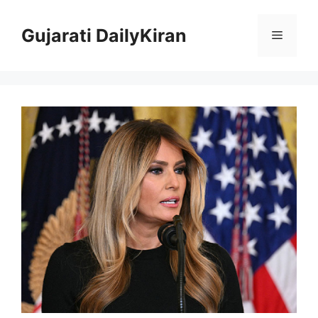
Skip
to
Gujarati DailyKiran
Menu
content