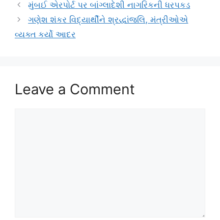
મુંબઈ એરપોર્ટ પર બાંગ્લાદેશી નાગરિકની ધરપકડ
ગણેશ શંકર વિદ્યાર્થીને શ્રદ્ધાંજલિ, મંત્રીઓએ
વ્યક્ત કર્યો આદર
Leave a Comment
Comment