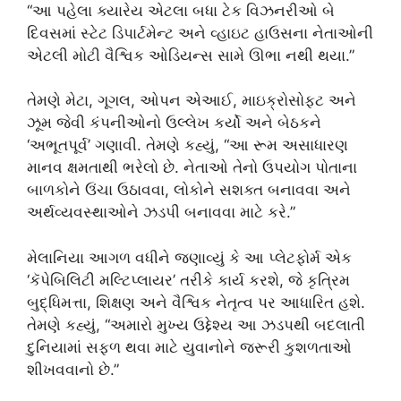
“આ પહેલા ક્યારેય એટલા બધા ટેક વિઝનરીઓ બે
દિવસમાં સ્ટેટ ડિપાર્ટમેન્ટ અને વ્હાઇટ હાઉસના નેતાઓની
એટલી મોટી વૈશ્વિક ઓડિયન્સ સામે ઊભા નથી થયા.”
તેમણે મેટા, ગૂગલ, ઓપન એઆઈ, માઇક્રોસોફ્ટ અને
ઝૂમ જેવી કંપનીઓનો ઉલ્લેખ કર્યો અને બેઠકને
‘અભૂતપૂર્વ’ ગણાવી. તેમણે કહ્યું, “આ રૂમ અસાધારણ
માનવ ક્ષમતાથી ભરેલો છે. નેતાઓ તેનો ઉપયોગ પોતાના
બાળકોને ઉંચા ઉઠાવવા, લોકોને સશક્ત બનાવવા અને
અર્થવ્યવસ્થાઓને ઝડપી બનાવવા માટે કરે.”
મેલાનિયા આગળ વધીને જણાવ્યું કે આ પ્લેટફોર્મ એક
‘કૅપેબિલિટી મલ્ટિપ્લાયર’ તરીકે કાર્ય કરશે, જે કૃત્રિમ
બુદ્ધિમત્તા, શિક્ષણ અને વૈશ્વિક નેતૃત્વ પર આધારિત હશે.
તેમણે કહ્યું, “અમારો મુખ્ય ઉદ્દેશ્ય આ ઝડપથી બદલાતી
દુનિયામાં સફળ થવા માટે યુવાનોને જરૂરી કુશળતાઓ
શીખવવાનો છે.”