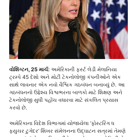
વોશિંગ્ટન, 25 માર્ચ:
અમેરિકાની ફર્સ્ટ લેડી મેલાનિયા
ટ્રમ્પે 45 દેશો અને મોટી ટેકનોલોજી કંપનીઓને એક
સાથે લાવનાર એક નવો વૈશ્વિક ગઠબંધન બનાવ્યું છે. આ
ગઠબંધનનો ઉદ્દેશ્ય વિશ્વભરના બાળકો માટે શિક્ષણ અને
ટેકનોલોજી સુધી પહોંચ વધારવા માટે સંકલિત પ્રયાસ
કરવો છે.
અમેરિકાના વિદેશ વિભાગમાં યોજાયેલા ‘ફોસ્ટરિંગ ધ
ફ્યુચર ટુગેદર’ શિખર સંમેલનના ઉદ્ઘાટન સત્રમાં તેમણે