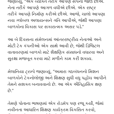
જણાવ્યું, “એક વ્યક્તિ તરીકે આપણે સપના જોઉં છીએ.
નેતા તરીકે આપણે આગળ વધીએ છીએ. એક રાષ્ટ્ર
તરીકે આપણે નિર્માણ કરીએ છીએ. આજે, ચાલો આપણા
નવા ગ્લોબલ અલાયન્સને ગતિ આપીએ, જેથી આપણા
બાળકોના વિકાસ પર સકારાત્મક અસર પડે.”
આ બે દિવસના સંમેલનમાં આંતરરાષ્ટ્રીય નેતાઓ અને
મોટી ટેક કંપનીઓ એક સાથે આવી છે, જેથી ડિજિટલ
વાતાવરણમાં બાળકો માટે શૈક્ષણિક સંસાધનો વધારવા અને
સુરક્ષા મજબૂત કરવા માટે મળીને કામ કરી શકાય.
મેલાનિયા ટ્રમ્પે જણાવ્યું, “અમારા ગઠબંધનનો મિશન
બાળકોને ટેકનોલોજી અને શિક્ષણ સુધી વધુ પહોંચ આપીને
તેમને સશક્ત બનાવવાનો છે. આ એક ઐતિહાસિક ક્ષણ
છે.”
તેમણે પોતાના ભાષણમાં એક રોડમૅપ પણ રજૂ કર્યો, જેમાં
નવીનતા આધારિત શિક્ષણ કાર્યક્રમ વિકસિત કરવો,