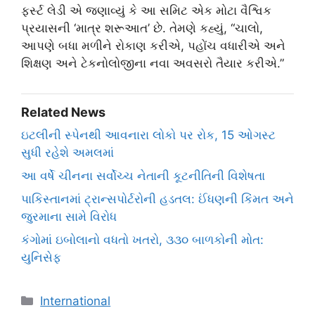
ફર્સ્ટ લેડી એ જણાવ્યું કે આ સમિટ એક મોટા વૈશ્વિક
પ્રયાસની ‘માત્ર શરૂઆત’ છે. તેમણે કહ્યું, “ચાલો,
આપણે બધા મળીને રોકાણ કરીએ, પહોંચ વધારીએ અને
શિક્ષણ અને ટેકનોલોજીના નવા અવસરો તૈયાર કરીએ.”
Related News
ઇટલીની સ્પેનથી આવનારા લોકો પર રોક, 15 ઓગસ્ટ
સુધી રહેશે અમલમાં
આ વર્ષે ચીનના સર્વોચ્ચ નેતાની કૂટનીતિની વિશેષતા
પાકિસ્તાનમાં ટ્રાન્સપોર્ટરોની હડતલ: ઈંધણની કિંમત અને
જુરમાના સામે વિરોધ
કંગોમાં ઇબોલાનો વધતો ખતરો, ૩૩૦ બાળકોની મોત:
યુનિસેફ
Categories
International