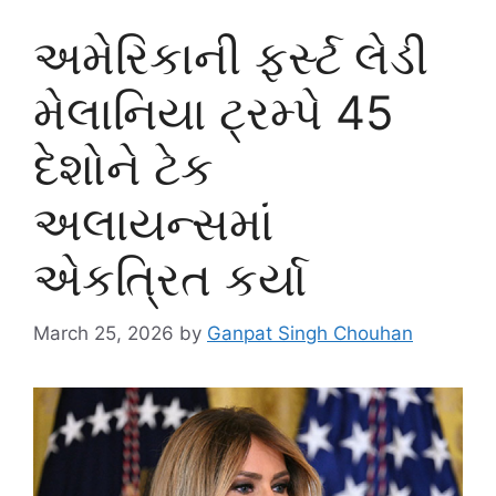
અમેરિકાની ફર્સ્ટ લેડી
મેલાનિયા ટ્રમ્પે 45
દેશોને ટેક
અલાયન્સમાં
એકત્રિત કર્યા
March 25, 2026
by
Ganpat Singh Chouhan