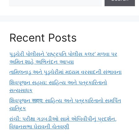
Recent Posts
પુડુચેરી પોલીસને ‘રાષ્ટ્રપતિ પોલીસ કલર’ મળવા પર
અમિત શાહે અભિનંદન આપ્યા
તામિલનાડુ અને પુડુચેરીમાં મધ્યમ વરસાદની સંભાવના
શિવપૂજન સહાય: સાહિત્ય અને પત્રકારિતાનો
સત્યસાધક
શિવપૂજન सहाय: સાહિત્ય અને પત્રકારિતાનો સમર્પિત
યાત્રિક
રાંચી: પરીક્ષા ગડબડીઓ સામે એબિવીપીનું પ્રદર્શન,
વિધાનસભા ઘેરાવની ચેતવણી