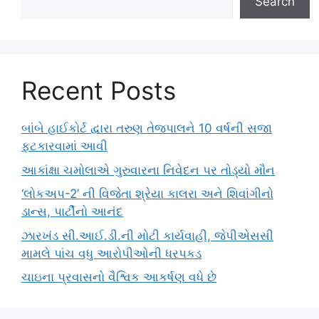
Search
Recent Posts
બાંબે હાઈકોર્ટ દ્વારા તરુણ તેજપાલને 10 વર્ષની સજા
ફટકારવામાં આવી
આકાંક્ષા ચમોલાએ ગુરુવારના નિવેદન પર તોડ્યો મૌન
‘લોકઅપ-2’ ની વિજેતા શ્રેયા કાલરા અને શિવાંગીનો
ડાન્સ, પાર્ટીનો આનંદ
ઝારખંડ સી.આઈ.ડી.ની મોટી કાર્યવાહી, જેપીએસસી
મામલે પાંચ વધુ આરોપીઓની ધરપકડ
ચાઇના પ્રવાસનો વૈશ્વિક આકર્ષણ વધે છે