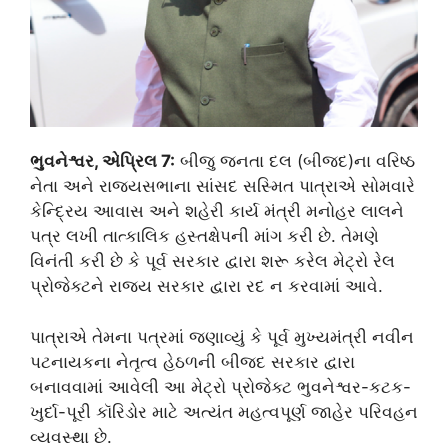
ભુવનેશ્વર, એપ્રિલ 7:
બીજુ જનતા દલ (બીજદ)ના વરિષ્ઠ
નેતા અને રાજ્યસભાના સાંસદ સસ્મિત પાત્રાએ સોમવારે
કેન્દ્રિય આવાસ અને શહેરી કાર્ય મંત્રી મનોહર લાલને
પત્ર લખી તાત્કાલિક હસ્તક્ષેપની માંગ કરી છે. તેમણે
વિનંતી કરી છે કે પૂર્વ સરકાર દ્વારા શરૂ કરેલ મેટ્રો રેલ
પ્રોજેક્ટને રાજ્ય સરકાર દ્વારા રદ ન કરવામાં આવે.
પાત્રાએ તેમના પત્રમાં જણાવ્યું કે પૂર્વ મુખ્યમંત્રી નવીન
પટનાયકના નેતૃત્વ હેઠળની બીજદ સરકાર દ્વારા
બનાવવામાં આવેલી આ મેટ્રો પ્રોજેક્ટ ભુવનેશ્વર-કટક-
ખુર્દા-પૂરી કૉરિડોર માટે અત્યંત મહત્વપૂર્ણ જાહેર પરિવહન
વ્યવસ્થા છે.