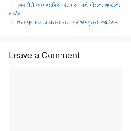
કश्मીરી લાલ જાકિર: બંટવારા અને પીડાના શબ્દોનો
સર્જક
ઉધમપુર માટે વિકાસના નવા પ્રોજેક્ટ્સની જાહેરાત
Leave a Comment
Comment