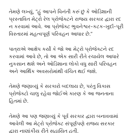
તેમણે લખ્યું, “હું આપને વિનંતી કરું છું કે ઓડિશાની
પ્રસ્તાવિત મેટ્રો રેલ પ્રોજેક્ટને રાજ્ય સરકાર દ્વારા રદ
ન કરવામાં આવે. આ પ્રોજેક્ટ ભુવનેશ્વર-કટક-ખુર્દા-પૂરી
વિસ્તારમાં મહત્વપૂર્ણ પરિવહન આધાર છે.”
પાત્રાએ આક્ષેપ કર્યો કે જો આ મેટ્રો પ્રોજેક્ટને રદ
કરવામાં આવે છે, તો આ એક સારી રીતે રચાયેલ આધારે
નુકસાન થશે અને ઓડિશાના લોકો વધુ સારી પરિવહન
અને આર્થિક અવસરોમાંથી વંચિત થઈ જશે.
તેમણે જણાવ્યું કે સરકારો બદલાય છે, પરંતુ વિકાસ
પ્રોજેક્ટો ચાલુ રહેવા જોઈએ કારણ કે આ જનતાના
હિતમાં છે.
તેમણે આ પણ જણાવ્યું કે પૂર્વ સરકાર દ્વારા બનાવવામાં
આવેલી આ મેટ્રો પ્રોજેક્ટ સંપૂર્ણપણે રાજ્ય સરકાર
દ્વારા નાણાંકીય રીતે સહાયિત હતી.