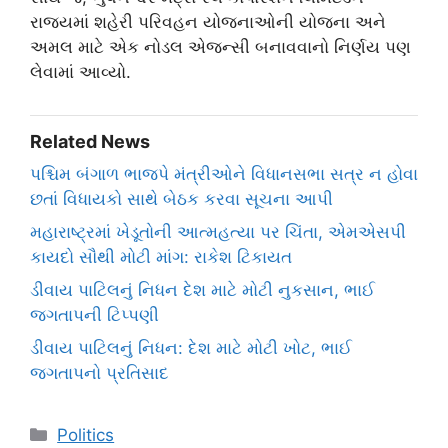
રાજ્યમાં શહેરી પરિવહન યોજનાઓની યોજના અને
અમલ માટે એક નોડલ એજન્સી બનાવવાનો નિર્ણય પણ
લેવામાં આવ્યો.
Related News
પશ્ચિમ બંગાળ ભાજપે મંત્રીઓને વિધાનસભા સત્ર ન હોવા
છતાં વિધાયકો સાથે બેઠક કરવા સૂચના આપી
મહારાષ્ટ્રમાં ખેડૂતોની આત્મહત્યા પર ચિંતા, એમએસપી
કાયદો સૌથી મોટી માંગ: રાકેશ ટિકાયત
ડીવાય પાટિલનું નિધન દેશ માટે મોટી નુકસાન, ભાઈ
જગતાપની ટિપ્પણી
ડીવાય પાટિલનું નિધન: દેશ માટે મોટી ખોટ, ભાઈ
જગતાપનો પ્રતિસાદ
Categories
Politics