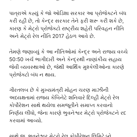
પાત્રાએ કહ્યું કે જો ઓડિશા સરકાર આ પ્રોજેક્ટને બંધ
કરી રહી છે, તો કેન્દ્ર સરકાર તેને ફરી શરૂ કરી શકે છે,
કારણ કે મેટ્રો પ્રોજેક્ટો રાષ્ટ્રીય શહેરી પરિવહન નીતિ
અને મેટ્રો રેલ નીતિ 2017 હેઠળ આવે છે.
તેમણે જણાવ્યું કે આ નીતિઓમાં કેન્દ્ર અને રાજ્ય વચ્ચે
50:50 ખર્ચ ભાગીદારી અને કેન્દ્રથી નાણાંકીય સહાય
જેવી વ્યવસ્થાઓ છે, જેથી આર્થિક મુશ્કેલીઓના કારણે
પ્રોજેક્ટો બંધ ન થાય.
ગૌરતલબ છે કે મુખ્યમંત્રી મોહન ચરણ માઝીની
અધ્યક્ષતામાં રાજ્ય કેબિનેટે શનિવારે દિલ્હી મેટ્રો રેલ
કોર્પોરેશન સાથે થયેલા સમજૂતીને સમાપ્ત કરવાનો
નિર્ણય લીધો, જેના કારણે ભુવનેશ્વર મેટ્રો પ્રોજેક્ટને રદ
કરવામાં આવ્યો.
સાથે જ, ભુવનેશ્વર મેટ્રો રેલ કોર્પોરેશન લિમિટેડને