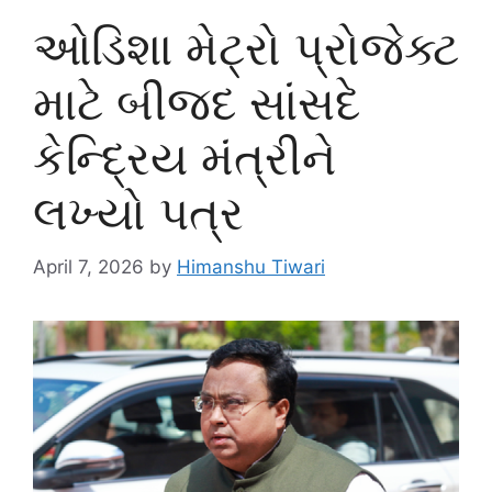
ઓડિશા મેટ્રો પ્રોજેક્ટ
માટે બીજદ સાંસદે
કેન્દ્રિય મંત્રીને
લખ્યો પત્ર
April 7, 2026
by
Himanshu Tiwari