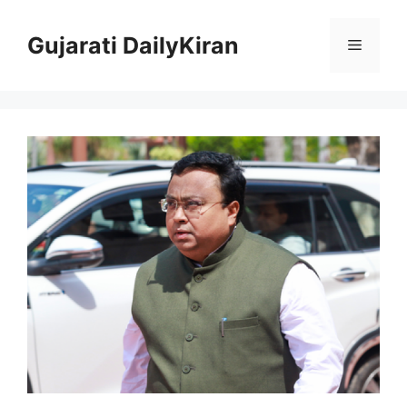
Skip
to
Gujarati DailyKiran
Menu
content