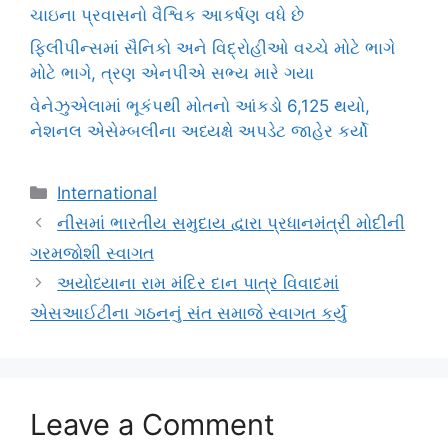
ચાઇના પ્રવાસનો વૈશ્વિક આકર્ષણ વધે છે
ફિલીપીન્સમાં સૈનિકો અને વિદ્રોહીઓ વચ્ચે મોટે ભાગે
મોટે ભાગે, ત્રણ એનપીએ સભ્ય મારે ગયા
વેનેઝુએલામાં ભૂકંપથી મોતનો આંકડો 6,125 થયો,
નેશનલ એસેમ્બલીના અધ્યક્ષે અપડેટ જાહેર કર્યો
Categories
International
નીસમાં ભારતીય સમુદાય દ્વારા પ્રધાનમંત્રી મોદીની
ગરમજોશી સ્વાગત
અયોધ્યાના રામ મંદિર દાન પાત્ર વિવાદમાં
એસઆઈટીના ગઠનનું સંત સમાજે સ્વાગત કર્યું
Leave a Comment