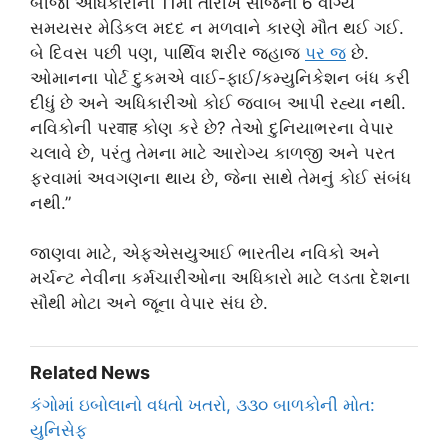
બીજા અધિકારીની 11મી તારીખે સાંજના 6 વાગ્યે
સમયસર મેડિકલ મદદ ન મળવાને કારણે મૌત થઈ ગઈ.
બે દિવસ પછી પણ, પાર્થિવ શરીર જહાજ
પર જ
છે.
ઓમાનના પોર્ટ દુકમએ વાઈ-ફાઈ/કમ્યુનિકેશન બંધ કરી
દીધું છે અને અધિકારીઓ કોઈ જવાબ આપી રહ્યા નથી.
નવિકોની પરवाह કોણ કરે છે? તેઓ દુનિયાભરના વેપાર
ચલાવે છે, પરંતુ તેમના માટે આરોગ્ય કાળજી અને પરત
ફરવામાં અવગણના થાય છે, જેના સાથે તેમનું કોઈ સંબંધ
નથી.”
જાણવા માટે, એફએસયુઆઈ ભારતીય નવિકો અને
મર્ચન્ટ નેવીના કર્મચારીઓના અધિકારો માટે લડતા દેશના
સૌથી મોટા અને જૂના વેપાર સંઘ છે.
Related News
કંગોમાં ઇબોલાનો વધતો ખતરો, ૩૩૦ બાળકોની મોત:
યુનિસેફ