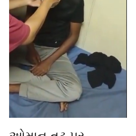
ઓમાન તટ પર