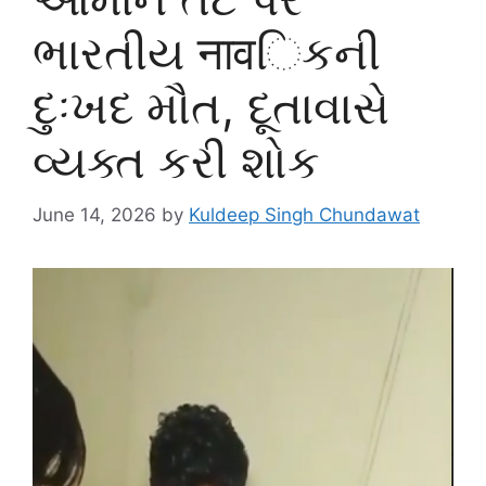
ભારતીય नावિકની
દુઃખદ મૌત, દૂતાવાસે
વ્યક્ત કરી શોક
June 14, 2026
by
Kuldeep Singh Chundawat