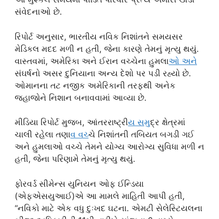
સંવેદનાઓ છે.
રિપોર્ટ અનુસાર, ભારતીય નવિક નિશાંતને સમયસર
મેડિકલ મદદ મળી ન હતી, જેના કારણે તેમનું મૃત્યુ થયું.
વાસ્તવમાં, અમેરિકા અને ઈરાન વચ્ચેના હુમલા
ઓ અન
સંઘર્ષનો અસર દુનિયાના અન્ય દેશો પર પડી રહ્યો છે.
ઓમાનના તટ નજીક અમેરિકાની તરફથી અનેક
જહાજોને નિશાન બનાવવામાં આવ્યા છે.
મીડિયા રિપોર્ટ મુજબ, આંતરરાષ્ટ્રી
ય સમ
ુદ્ર ક્ષેત્રમાં
ચાલી રહેલા તણા
વ વચ
્ચે નિશાંતની તબિયત બગડી ગઈ
અને હુમલાઓ વચ્ચે તેમને યોગ્ય આરોગ્ય સુવિધા મળી ન
હતી, જેના પરિણામે તેમનું મૃત્યુ થયું.
ફોરવર્ડ સીમેન્સ યુનિયન ઓફ ઈન્ડિયા
(એફએસયુઆઈ)એ આ મામલે માહિતી આપી હતી,
“નવિકો માટે એક વધુ દુઃખદ ઘટના. એમટી સેલેસ્ટિયલના