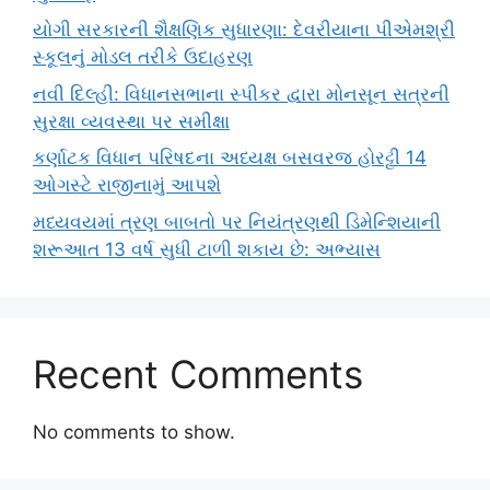
યોગી સરકારની શૈક્ષણિક સુધારણા: દેવરીયાના પીએમશ્રી
સ્કૂલનું મોડલ તરીકે ઉદાહરણ
નવી દિલ્હી: વિધાનસભાના સ્પીકર દ્વારા મોનસૂન સત્રની
સુરક્ષા વ્યવસ્થા પર સમીક્ષા
કર્ણાટક વિધાન પરિષદના અધ્યક્ષ બસવરજ હોરટ્ટી 14
ઓગસ્ટે રાજીનામું આપશે
મધ્યવયમાં ત્રણ બાબતો પર નિયંત્રણથી ડિમેન્શિયાની
શરૂઆત 13 વર્ષ સુધી ટાળી શકાય છે: અભ્યાસ
Recent Comments
No comments to show.