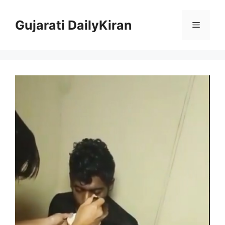
Skip
to
Gujarati DailyKiran
Menu
content