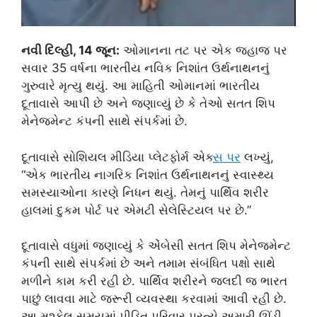
નવી દિલ્હી, 14 જૂન:
ઓમાનના તટ પર એક જહાજ પર
સવાર 35 વર્ષના ભારતીય નવિક નિશાંત ઉર્થનાથનનું
ગુરુવારે મૃત્યુ થયું. આ માહિતી ઓમાનમાં ભારતીય
દૂતાવાસે આપી છે અને જણાવ્યું છે કે તેઓ સતત શિપ
મેનેજમેન્ટ કંપની સાથે સંપર્કમાં છે.
દૂતાવાસે સોશિયલ મીડિયા પ્લેટફોર્મ એક્
સ પર
લખ્યું,
“એક ભારતીય નાગરિક નિશાંત ઉર્થનાથનનું સ્વાસ્થ્ય
સમસ્યાઓના કારણે નિધન થયું. તેમનું પાર્થિવ શરીર
હાલમાં દુકમ પોર્ટ પર એમટી સેલેસ્ટિયલ પર છે.”
દૂતાવાસે વધુમાં જણાવ્યું કે એંબેસી સતત શિપ મેનેજમેન્ટ
કંપની સાથે સંપર્કમાં છે અને તમામ સંબંધિત પક્ષો સાથે
મળીને કામ કરી રહી છે. પાર્થિવ શરીરને જલદી જ ભારત
પાછું લાવવા માટે જરૂરી વ્યવસ્થા કરવામાં આવી રહી છે.
આ મુશ્કેલ સમયમાં પીડિત પરિવાર પ્રત્યે અમારી ઊંડી