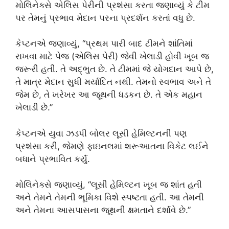
મોલિનેક્સે એલિસ પેરીની પ્રશંસા કરતા જણાવ્યું કે ટીમ
પર તેમનું પ્રભાવ મેદાન પરના પ્રદર્શન કરતાં વધુ છે.
કેપ્ટનએ જણાવ્યું, “પ્રથમ પારી બાદ ટીમને શાંતિમાં
રાખવા માટે પેજ (એલિસ પેરી) જેવી ખેલાડી હોવી ખૂબ જ
જરૂરી હતી. તે અદ્ભુત છે. તે ટીમમાં જે યોગદાન આપે છે,
તે માત્ર મેદાન સુધી મર્યાદિત નથી. તેમનો સ્વભાવ અને તે
જેમ છે, તે ખરેખર આ જૂથની ધડકન છે. તે એક મહાન
ખેલાડી છે.”
કેપ્ટનએ યુવા ઝડપી બોલર લૂસી હેમિલ્ટનની પણ
પ્રશંસા કરી, જેમણે ફાઇનલમાં શરૂઆતના વિકેટ લઈને
બધાને પ્રભાવિત કર્યું.
મોલિનેક્સે જણાવ્યું, “લૂસી હેમિલ્ટન ખૂબ જ શાંત હતી
અને તેમને તેમની ભૂમિકા વિશે સ્પષ્ટતા હતી. આ તેમની
અને તેમના આસપાસના જૂથની ક્ષમતાને દર્શાવે છે.”