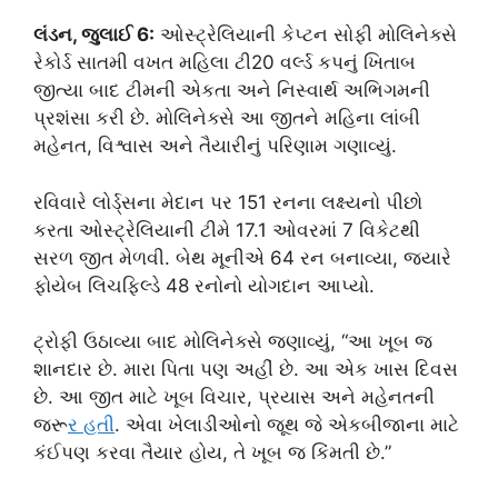
લંડન, જુલાઈ 6:
ઓસ્ટ્રેલિયાની કેપ્ટન સોફી મોલિનેક્સે
રેકોર્ડ સાતમી વખત મહિલા ટી20 વર્લ્ડ કપનું ખિતાબ
જીત્યા બાદ ટીમની એકતા અને નિસ્વાર્થ અભિગમની
પ્રશંસા કરી છે. મોલિનેક્સે આ જીતને મહિના લાંબી
મહેનત, વિશ્વાસ અને તૈયારીનું પરિણામ ગણાવ્યું.
રવિવારે લોર્ડ્સના મેદાન પર 151 રનના લક્ષ્યનો પીછો
કરતા ઓસ્ટ્રેલિયાની ટીમે 17.1 ઓવરમાં 7 વિકેટથી
સરળ જીત મેળવી. બેથ મૂનીએ 64 રન બનાવ્યા, જ્યારે
ફોયેબ લિચફિલ્ડે 48 રનોનો યોગદાન આપ્યો.
ટ્રોફી ઉઠાવ્યા બાદ મોલિનેક્સે જણાવ્યું, “આ ખૂબ જ
શાનદાર છે. મારા પિતા પણ અહીં છે. આ એક ખાસ દિવસ
છે. આ જીત માટે ખૂબ વિચાર, પ્રયાસ અને મહેનતની
જરૂ
ર હત
ી. એવા ખેલાડીઓનો જૂથ જે એકબીજાના માટે
કંઈપણ કરવા તૈયાર હોય, તે ખૂબ જ કિંમતી છે.”