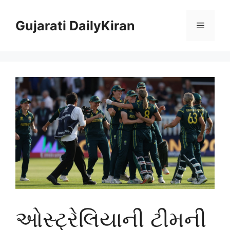
Skip
to
Gujarati DailyKiran
Menu
content
ઓસ્ટ્રેલિયાની ટીમની