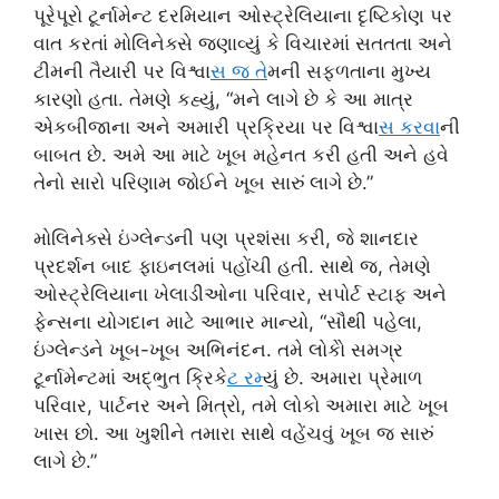
પૂરેપૂરો ટૂર્નામેન્ટ દરમિયાન ઓસ્ટ્રેલિયાના દૃષ્ટિકોણ પર
વાત કરતાં મોલિનેક્સે જણાવ્યું કે વિચારમાં સતતતા અને
ટીમની તૈયારી પર વિશ્વા
સ જ ત
ેમની સફળતાના મુખ્ય
કારણો હતા. તેમણે કહ્યું, “મને લાગે છે કે આ માત્ર
એકબીજાના અને અમારી પ્રક્રિયા પર વિશ્વા
સ કરવ
ાની
બાબત છે. અમે આ માટે ખૂબ મહેનત કરી હતી અને હવે
તેનો સારો પરિણામ જોઈને ખૂબ સારું લાગે છે.”
મોલિનેક્સે ઇંગ્લેન્ડની પણ પ્રશંસા કરી, જે શાનદાર
પ્રદર્શન બાદ ફાઇનલમાં પહોંચી હતી. સાથે જ, તેમણે
ઓસ્ટ્રેલિયાના ખેલાડીઓના પરિવાર, સપોર્ટ સ્ટાફ અને
ફેન્સના યોગદાન માટે આભાર માન્યો, “સૌથી પહેલા,
ઇંગ્લેન્ડને ખૂબ-ખૂબ અભિનંદન. તમે લોકોે સમગ્ર
ટૂર્નામેન્ટમાં અદ્ભુત ક્રિકે
ટ રમ
્યું છે. અમારા પ્રેમાળ
પરિવાર, પાર્ટનર અને મિત્રો, તમે લોકો અમારા માટે ખૂબ
ખાસ છો. આ ખુશીને તમારા સાથે વહેંચવું ખૂબ જ સારું
લાગે છે.”