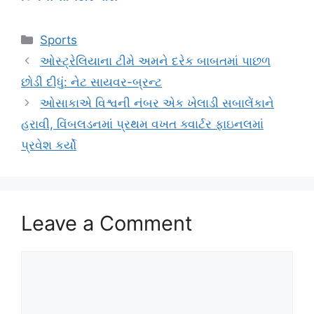
Categories
Sports
ઓસ્ટ્રેલિયાના ટીમે અમને દરેક બાબતમાં પાછળ
છોડી દીધું: નેટ સાયવર-બ્રન્ટ
ઓસાકાએ વિશ્વની નંબર એક ખેલાડી સબાલેંકાને
હરાવી, વિંબલડનમાં પ્રથમ વખત ક્વાર્ટર ફાઇનલમાં
પ્રવેશ કર્યો
Leave a Comment
Comment