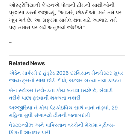
ઓસ્ટ્રેલિયાની કેપ્ટનએ પોતાની ટીમની સાથીઓની
પ્રશંસા કરતાં જણાવ્યું, “આખરે, છોકરીઓ, મને તમે પર
ખૂબ ગર્વ છે. આ સફરમાં સામેલ થવા માટે આભાર. તમે
પણ તમારા પર ગર્વ અનુભવો જોઈએ.”
–
Related News
એડેન માર્કરમે દ હંડ્રેડ 2026 દરમિયાન મેનચેસ્ટર સુપર
જાયન્ટ્સનો સાથ છોડી દીધો, બટલર બન્યા નવા કાપ્ટન
બેન સ્ટોક્સ ઇંગ્લેન્ડના કોચ બનવા ઇચ્છે છે, ખેલાડી
તરીકે પાછા ફરવાની શક્યતા નકારી
અલ્જીરિયા ને કોચ પેટકોઇવિચ સાથે નાતો તોડ્યો, 29
મહિના સુધી સંભાળ્યો ટીમની જવાબદારી
વેસ્ટઇન્ડીઝ અને પાકિસ્તાન વચ્ચેની મેચમાં ગ્રીવ્સ-
કિંગની શાનદાર પારી