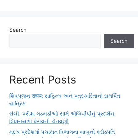
Search
Search
Recent Posts
શિવપૂજન सहाय: સાહિત્ય અને પત્રકારિતાનો સમર્પિત
યાત્રિક
રાંચી: પરીક્ષા ગડબડીઓ સામે એબિવીપીનું પ્રદર્શન,
વિધાનસભા ઘેરાવની ચેતવણી
મધ્ય પ્રદેશમાં પંચાયત વિભાગના બાબુનો કરોડપતિ