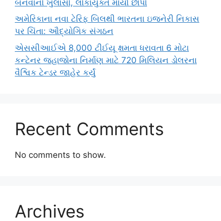
બનવાનો ખુલાસો, લોકાયુક્તે માર્યો છાપો
અમેરિકાના નવા ટેરિફ બિલથી ભારતના ઇજનેરી નિકાસ
પર ચિંતા: ઔદ્યોગિક સંગઠન
એસસીઆઈએ 8,000 ટીઈયૂ ક્ષમતા ધરાવતા 6 મોટા
કન્ટેનર જહાજોના નિર્માણ માટે 720 મિલિયન ડોલરના
વૈશ્વિક ટેન્ડર જાહેર કર્યું
Recent Comments
No comments to show.
Archives