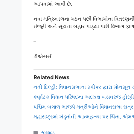
આપવામાં આવી છે.
નવા મંત્રિમંડળના ગઠન પછી વિભાગોના વિતરણન
મંજૂરી અને સૂચના બહાર પાડ્યા પછી વિભાગ 
–
ડીએસસી
Related News
નવી દિલ્હી: વિધાનસભાના સ્પીકર દ્વારા મોનસૂન સત
કર્ણાટક વિધાન પરિષદના અધ્યક્ષ બસવરજ હોરટ્ટ
પશ્ચિમ બંગાળ ભાજપે મંત્રીઓને વિધાનસભા સત્ર
મહારાષ્ટ્રમાં ખેડૂતોની આત્મહત્યા પર ચિંતા, 
Categories
Politics