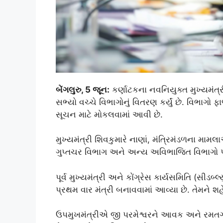
બેંગલુરુ, 5 જૂન:
કર્ણાટકના નવનિયુક્ત મુખ્યમંત્રી 
સભ્યો વચ્ચે વિભાગોનું વિતરણ કર્યું છે. વિભા
સૂચન માટે મોકલવામાં આવી છે.
મુખ્યમંત્રી શિવકુમારે નાણાં, મંત્રિમંડળના મ
ગુપ્તચર વિભાગ અને અન્ય અવિભાજિત વિભાગો પોત
પૂર્વ મુખ્યમંત્રી અને કોંગ્રેસ કાર્યસમિતિ (સીડબ્
પ્રથમ વાર મંત્રી બનાવવામાં આવ્યા છે. તેમને શહ
ઉપમુખમંત્રીએ જી પરમેશ્વરને આવક અને રમતગ