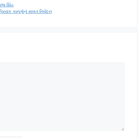
રાજ સિંહ
રિયંક કાનૂગોનું સખત નિવેદન