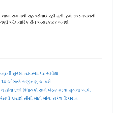
ી લાંબા સમયથી રાહ જોવાઈ રહી હતી. હવે રાજ્યપાલની
ફાળવણી ઔપચારિક રીતે અસરકારક બનશે.
્રની સુરક્ષા વ્યવસ્થા પર સમીક્ષા
ી 14 ઓગસ્ટે રાજીનામું આપશે
 ન હોવા છતાં વિધાયકો સાથે બેઠક કરવા સૂચના આપી
એમએસપી કાયદો સૌથી મોટી માંગ: રાકેશ ટિકાયત