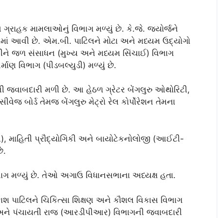
ગ્રાહક મામલાઓનું વિભાગ મળ્યું છે. કે.જે. જ્યોર્જને
માં આવી છે. એમ.બી. પાટિલને મોટા અને મધ્યમ ઉદ્યોગો
ેડ્ડીને જળ સંસાધન (મુખ્ય અને મધ્યમ સિંચાઈ) વિભાગ
માણ વિભાગ (પીડબલ્યુડી) મળ્યું છે.
ગની જવાબદારી મળી છે. આ હેઠળ ગ્રેટર બેંગલુરુ ઓથોરિટી,
જ બોર્ડ તેમજ બેંગલુરુ મેટ્રો રેલ કોર્પોરેશન તેમના
ાય), માહિતી પ્રૌદ્યોગિકી અને બાયોટેકનોલોજી (આઈટી-
ે.
ાગ મળ્યું છે. તેઓ અગાઉ વિધાનસભાના અધ્યક્ષ હતા.
્રકાશ પાટિલને ચિકિત્સા શિક્ષણ અને કૌશલ વિકાસ વિભાગ
િકાસ અને પંચાયતી રાજ (આરડીપીઆર) વિભાગની જવાબદારી