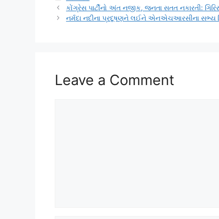
કોંગ્રેસ પાર્ટીનો અંત નજીક, જનતા સતત નકારતી: ગિરિ
નર્મદા નદીના પ્રદૂષણને લઈને એનએચઆરસીના સભ્ય પ્
Leave a Comment
Comment