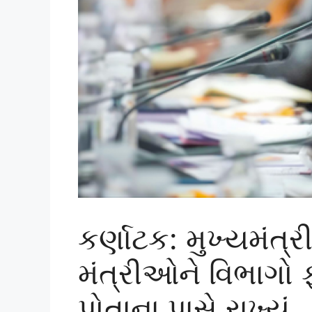
કર્ણાટક: મુખ્યમંત્રી
મંત્રીઓને વિભાગો ફ
પોતાના પાસે રાખ્યું