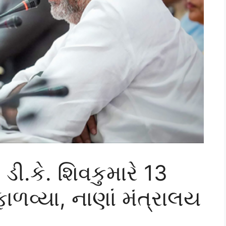
 ડી.કે. શિવકુમારે 13
ાળવ્યા, નાણાં મંત્રાલય