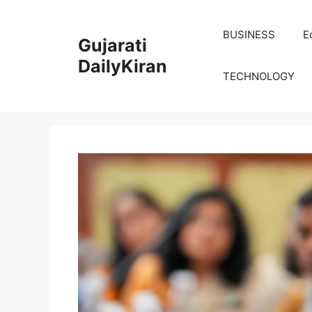
Skip
to
BUSINESS
E
Gujarati
content
DailyKiran
TECHNOLOGY