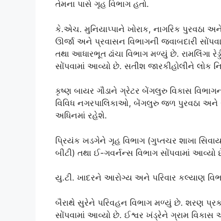
તેમના પાસે ગૃહ વિભાગ હતો.
કે.એચ. મુનિયાપ્પાને ખોરાક, નાગરિક પુરવઠા અને 
ઊર્જા અને પ્રવાસન વિભાગની જવાબદારી સોંપવા
તથા આધારભૂત ઢાંચા વિભાગ મળ્યું છે. રામલિંગા ર
સોંપવામાં આવ્યો છે. સતીશ જારકીહોલીને લોક નિર્
કૃષ્ણ બાયર ગૌડાને ગ્રેટર બેંગલુરુ વિકાસ વિભા
વિવિધ નગરપાલિકાઓ, બેંગલુરુ જળ પુરવઠા અને સીવે
અધિનમાં રહેશે.
પ્રિયંક ખડગેને ગૃહ વિભાગ (ગુપ્તચર શાખા સિવ
બીટી) તથા ઈ-ગવર્નન્સ વિભાગ સોંપવામાં આવ્યો છ
યુ.ટી. ખાદરને આરોગ્ય અને પરિવાર કલ્યાણ વિભ
બૈરાથે સુરેને પરિવહન વિભાગ મળ્યું છે. શરણ પ
સોંપવામાં આવ્યો છે. ઈશ્વર ખંડ્રેને ગ્રામ વ