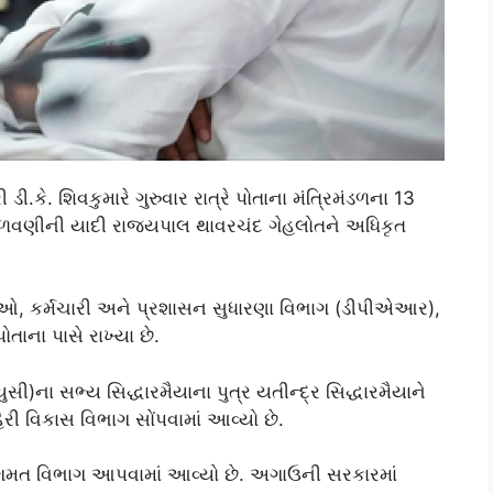
ડી.કે. શિવકુમારે ગુરુવાર રાત્રે પોતાના મંત્રિમંડળના 13
ગો ફાળવણીની યાદી રાજ્યપાલ થાવરચંદ ગેહલોતને અધિકૃત
ામલાઓ, કર્મચારી અને પ્રશાસન સુધારણા વિભાગ (ડીપીએઆર),
ાના પાસે રાખ્યા છે.
લ્યુસી)ના સભ્ય સિદ્ધારમૈયાના પુત્ર યતીન્દ્ર સિદ્ધારમૈયાને
ેરી વિકાસ વિભાગ સોંપવામાં આવ્યો છે.
મત વિભાગ આપવામાં આવ્યો છે. અગાઉની સરકારમાં