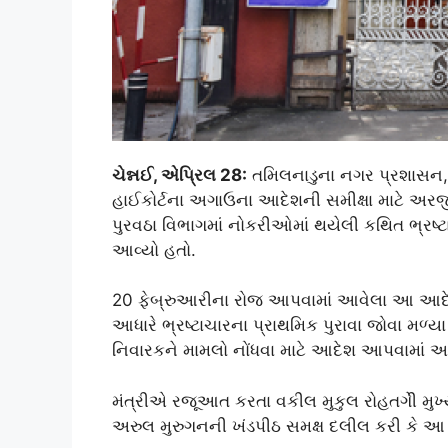
ચેન્નઈ, એપ્રિલ 28:
તમિલનાડુના નગર પ્રશાસન, 
હાઈકોર્ટના અગાઉના આદેશની સમીક્ષા માટે અ
પુરવઠા વિભાગમાં નોકરીઓમાં થયેલી કથિત ભ્ર
આવ્યો હતો.
20 ફેબ્રુઆરીના રોજ આપવામાં આવેલા આ આદેશમાં, ક
આધારે ભ્રષ્ટાચારના પ્રાથમિક પુરાવા જોવા મળ્ય
નિવારકને મામલો નોંધવા માટે આદેશ આપવામાં આ
મંત્રીએ રજૂઆત કરતા વકીલ મુકુલ રોહતગીે મુખ્ય
અરુલ મુરુગનની ખંડપીઠ સમક્ષ દલીલ કરી કે આ