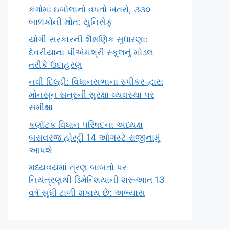
કંગોમાં ઇબોલાનો વધતો ખતરો, ૩૩૦
બાળકોની મોત: યુનિસેફ
યોગી સરકારની શૈક્ષણિક સુધારણા:
દેવરીયાના પીએમશ્રી સ્કૂલનું મોડલ
તરીકે ઉદાહરણ
નવી દિલ્હી: વિધાનસભાના સ્પીકર દ્વારા
મોનસૂન સત્રની સુરક્ષા વ્યવસ્થા પર
સમીક્ષા
કર્ણાટક વિધાન પરિષદના અધ્યક્ષ
બસવરજ હોરટ્ટી 14 ઓગસ્ટે રાજીનામું
આપશે
મધ્યવયમાં ત્રણ બાબતો પર
નિયંત્રણથી ડિમેન્શિયાની શરૂઆત 13
વર્ષ સુધી ટાળી શકાય છે: અભ્યાસ