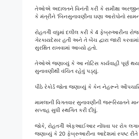
તેઓએ અદાલતને વિનંતી કરી કે સમીક્ષા અરજીન
કે મંત્રીને ‘બિનસુનાવણીના ઘણા આરોપોનો સામનો
રોહતગીે વધુમાં દલીલ કરી કે 4 ફેબ્રુઆરીના રોજ
ગેરકાયદેસર હતી અને તે બેંચ દ્વારા જારી કરવ
સુરક્ષિત રાખવામાં આવ્યો હતો.
તેઓએ જણાવ્યું કે આ નોટિસ કાર્યવાહી પૂર્ણ થયા પ
સુનાવણીથી વંચિત રહેવું પડ્યું.
પીઠે રેકોર્ડ જોતા જણાવ્યું કે કેન નેહરૂને ઔપચ
મામલાની વિગતવાર સુનાવણીની જરૂરિયાતને માન
સપ્તાહ સુધી સ્થગિત કરી દીધું.
જોકે, રોહતગીે એફઆઈઆર નોંધવા પર રોક લગાવવા
જણાવ્યું કે 20 ફેબ્રુઆરીના આદેશમાં સ્પષ્ટ ર