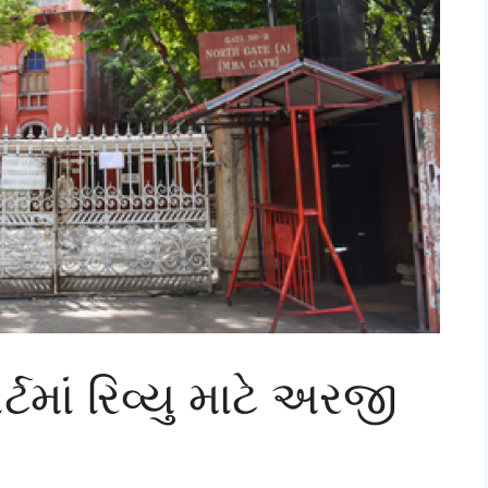
ટમાં રિવ્યુ માટે અરજી