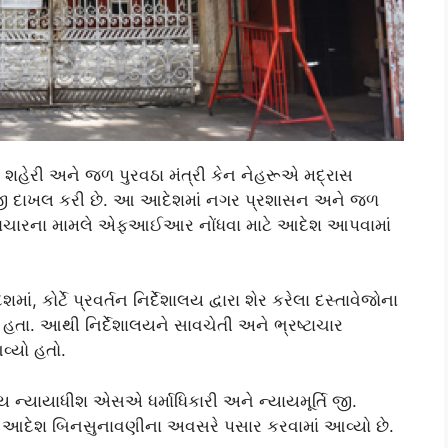
શહેરી અને જળ પુરવઠા મંત્રી કેન નેહરૂએ મદ્રાસ
રજી દાખલ કરી છે. આ આદેશમાં નગર પ્રશાસન અને જળ
ષ્ટાચારના મામલે એફઆઈઆર નોંધવા માટે આદેશ આપવામાં
ોર્ટે પ્રવર્તન નિર્દેશાલય દ્વારા શેર કરેલા દસ્તાવેજોના
ા હતા. આથી નિર્દેશાલયને સાવચેતી અને ભ્રષ્ટાચાર
વ્યો હતો.
 ન્યાયાધીશ એસએ ધર્માધિકારી અને ન્યાયમૂર્તિ જી.
 આદેશ બિનસુનાવણીના અવસરે પસાર કરવામાં આવ્યો છે.