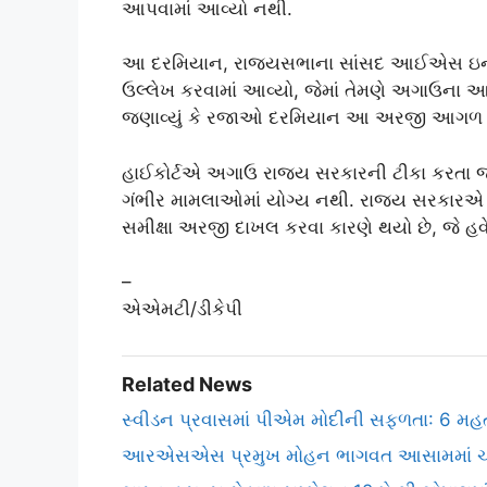
આપવામાં આવ્યો નથી.
આ દરમિયાન, રાજ્યસભાના સાંસદ આઈએસ ઇનબા
ઉલ્લેખ કરવામાં આવ્યો, જેમાં તેમણે અગાઉના આ
જણાવ્યું કે રજાઓ દરમિયાન આ અરજી આગળ વધ
હાઈકોર્ટએ અગાઉ રાજ્ય સરકારની ટીકા કરતા જણાવ્ય
ગંભીર મામલાઓમાં યોગ્ય નથી. રાજ્ય સરકારએ 
સમીક્ષા અરજી દાખલ કરવા કારણે થયો છે, જે હવે
–
એએમટી/ડીકેપી
Related News
સ્વીડન પ્રવાસમાં પીએમ મોદીની સફળતા: 6 મહત્
આરએસએસ પ્રમુખ મોહન ભાગવત આસામમાં ચાર દ