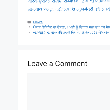
ભારત-ફ્રાન્સ રોકાણ સમ્મેલન 12 મે થી ભોપાલમા
સોમનાથ અમૃત મહોત્સવ: ઉપમુખમંત્રી હર્ષ સંઘવી
Categories
News
ਪੰਜਾਬ ਕੈਬਿਨੇਟ ਦਾ ਫੈਸਲਾ, 1 ਮਈ ਨੂੰ ਵਿਧਾਨ ਸਭਾ ਦਾ ਖਾਸ ਸੈਸ
બાંગ્લાદેશમાં માનવાધિકારની સ્થિતિ પર યુનાઇટેડ નેશન્સન
Leave a Comment
Comment