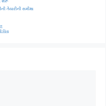
ં શરૂ
ની તૈયારીની સમીક્ષા
਼ਨ
ી ચિંતા