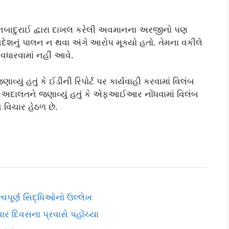
દુરાઈ દ્વારા દાખલ કરેલી અવમાનના અરજીનો પણ
દેશનું પાલન ન થવા અંગે આરોપ મૂક્યો હતો. તેમના વકીલે
ારવામાં નહીં આવે.
ું હતું કે ઈડીની રિપોર્ટ પર કાર્યવાહી કરવામાં વિલંબ
અદાલતને જણાવ્યું હતું કે એફઆઈઆર નોંધવામાં વિલંબ
 વિચાર હેઠળ છે.
વપૂર્ણ સિદ્ધિઓનો ઉલ્લેખ
િવસના પ્રવાસે પહોંચ્યા