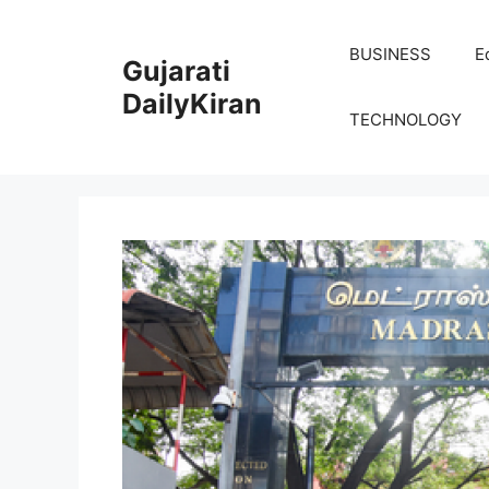
Skip
to
BUSINESS
E
Gujarati
content
DailyKiran
TECHNOLOGY