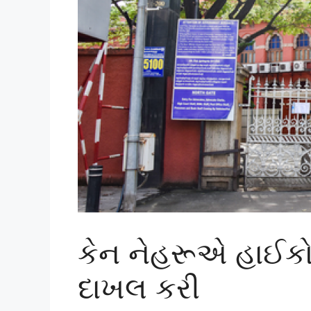
કેન નેહરૂએ હાઈકોર્
દાખલ કરી