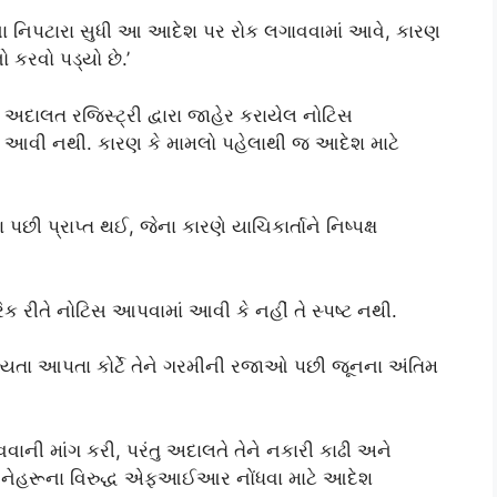
ા નિપટારા સુધી આ આદેશ પર રોક લગાવવામાં આવે, કારણ
 કરવો પડ્યો છે.’
 અદાલત રજિસ્ટ્રી દ્વારા જાહેર કરાયેલ નોટિસ
ામાં આવી નથી. કારણ કે મામલો પહેલાથી જ આદેશ માટે
છી પ્રાપ્ત થઈ, જેના કારણે યાચિકાર્તાને નિષ્પક્ષ
ારિક રીતે નોટિસ આપવામાં આવી કે નહીં તે સ્પષ્ટ નથી.
્યતા આપતા કોર્ટે તેને ગરમીની રજાઓ પછી જૂનના અંતિમ
ની માંગ કરી, પરંતુ અદાલતે તેને નકારી કાઢી અને
ીતે નેહરૂના વિરુદ્ધ એફઆઈઆર નોંધવા માટે આદેશ