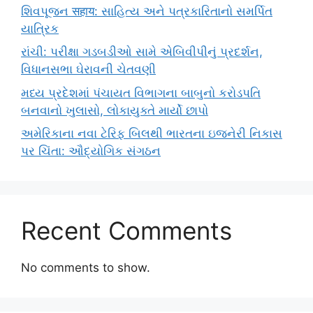
શિવપૂજન सहाय: સાહિત્ય અને પત્રકારિતાનો સમર્પિત
યાત્રિક
રાંચી: પરીક્ષા ગડબડીઓ સામે એબિવીપીનું પ્રદર્શન,
વિધાનસભા ઘેરાવની ચેતવણી
મધ્ય પ્રદેશમાં પંચાયત વિભાગના બાબુનો કરોડપતિ
બનવાનો ખુલાસો, લોકાયુક્તે માર્યો છાપો
અમેરિકાના નવા ટેરિફ બિલથી ભારતના ઇજનેરી નિકાસ
પર ચિંતા: ઔદ્યોગિક સંગઠન
Recent Comments
No comments to show.