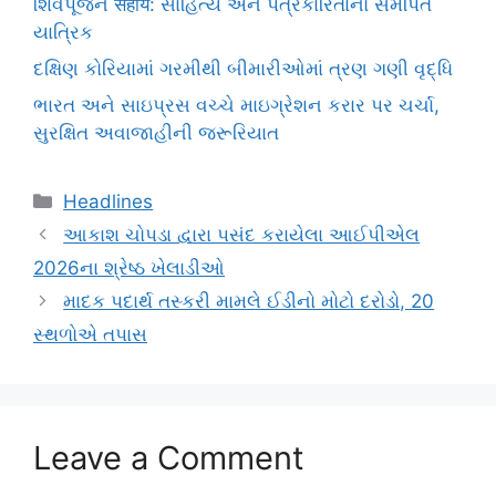
શિવપૂજન सहाय: સાહિત્ય અને પત્રકારિતાનો સમર્પિત
યાત્રિક
દક્ષિણ કોરિયામાં ગરમીથી બીમારીઓમાં ત્રણ ગણી વૃદ્ધિ
ભારત અને સાઇપ્રસ વચ્ચે માઇગ્રેશન કરાર પર ચર્ચા,
સુરક્ષિત અવાજાહીની જરૂરિયાત
Categories
Headlines
આકાશ ચોપડા દ્વારા પસંદ કરાયેલા આઈપીએલ
2026ના શ્રેષ્ઠ ખેલાડીઓ
માદક પદાર્થ તસ્કરી મામલે ઈડીનો મોટો દરોડો, 20
સ્થળોએ તપાસ
Leave a Comment