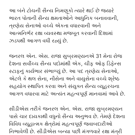
આ બંને ટોચની સૈન્ય નિમણૂકો ત્યારે થઈ છે જ્યારે
ભારત પોતાની સૈન્ય ક્ષમતાઓને આધુનિક બનાવવાની,
ત્રણેય સેનાઓ વચ્ચે એકતા વધારવાની અને
આત્મનિર્ભર રક્ષા વ્યવસ્થા મજબૂત કરવાની દિશામાં
ઝડપથી આગળ વધી રહ્યું છે.
જનરલ એન. એસ. રાજા સુબ્રમણ્યનએ 31 મેના રોજ
દેશના સર્વોચ્ચ સૈન્ય પદોમાંથી એક, ચીફ ઓફ ડિફેન્સ
સ્ટાફનું કાર્યભાર સંભાળ્યું છે. આ પદ ત્રણેય સેનાઓ,
એટલે કે થલ સેના, નૌસેના અને વાયુસેના વચ્ચે શ્રેષ્ઠ
સહયોગ સ્થાપિત કરવા અને સંયુક્ત સૈન્ય વ્યૂહરચના
આગળ વધારવા માટે અત્યંત મહત્વપૂર્ણ માનવામાં આવે છે.
સીડીએસ તરીકે જનરલ એન. એસ. રાજા સુબ્રમણ્યન
પાસે ચાર દાયકાથી વધુનો સૈન્ય અનુભવ છે. તેમણે દેશના
વિવિધ વ્યૂહાત્મક ક્ષેત્રોમાં મહત્વપૂર્ણ જવાબદારીઓ
નિભાવેલી છે. સીડીએસ બન્યા પછી મંગળવારે રક્ષા મંત્રી