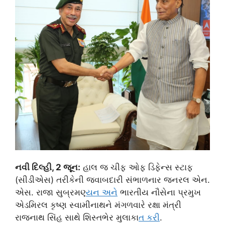
નવી દિલ્હી, 2 જૂન:
હાલ જ ચીફ ઓફ ડિફેન્સ સ્ટાફ
(સીડીએસ) તરીકેની જવાબદારી સંભાળનાર જનરલ એન.
એસ. રાજા સુબ્રમણ્
યન અન
ે ભારતીય નૌસેના પ્રમુખ
એડમિરલ કૃષ્ણ સ્વામીનાથને મંગળવારે રક્ષા મંત્રી
રાજનાથ સિંહ સાથે શિસ્તભેર મુલાકા
ત કર
ી.