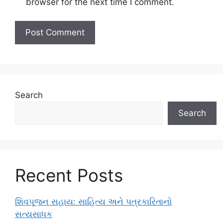
browser for the next time I comment.
Search
Search
Recent Posts
શિવપૂજન સહાય: સાહિત્ય અને પત્રકારિતાનો
સત્યસાધક