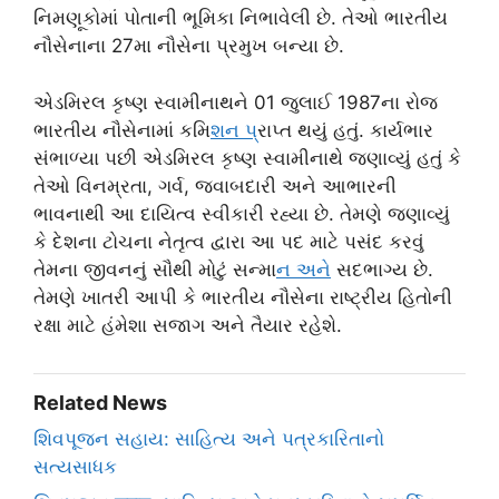
નિમણૂકોમાં પોતાની ભૂમિકા નિભાવેલી છે. તેઓ ભારતીય
નૌસેનાના 27મા નૌસેના પ્રમુખ બન્યા છે.
એડમિરલ કૃષ્ણ સ્વામીનાથને 01 જુલાઈ 1987ના રોજ
ભારતીય નૌસેનામાં કમિ
શન પ
્રાપ્ત થયું હતું. કાર્યભાર
સંભાળ્યા પછી એડમિરલ કૃષ્ણ સ્વામીનાથે જણાવ્યું હતું કે
તેઓ વિનમ્રતા, ગર્વ, જવાબદારી અને આભારની
ભાવનાથી આ દાયિત્વ સ્વીકારી રહ્યા છે. તેમણે જણાવ્યું
કે દેશના ટોચના નેતૃત્વ દ્વારા આ પદ માટે પસંદ કરવું
તેમના જીવનનું સૌથી મોટું સન્મા
ન અન
ે સદભાગ્ય છે.
તેમણે ખાતરી આપી કે ભારતીય નૌસેના રાષ્ટ્રીય હિતોની
રક્ષા માટે હંમેશા સજાગ અને તૈયાર રહેશે.
Related News
શિવપૂજન સહાય: સાહિત્ય અને પત્રકારિતાનો
સત્યસાધક