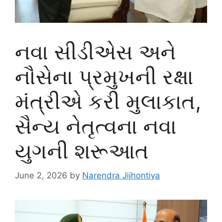
નવા સીડીએસ અને
નૌસેના પ્રમુખની રક્ષા
મંત્રીએ કરી મુલાકાત,
સૈન્ય નેતૃત્વના નવા
યુગની શરૂઆત
June 2, 2026
by
Narendra Jijhontiya