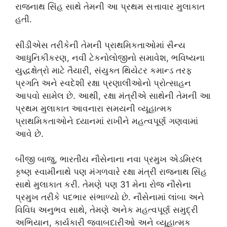
રાજનાથ સિંહ સાથે તેમની આ પ્રથમ સત્તાવાર મુલાકાત
હતી.
સીડીએસ તરીકેની તેમની પ્રાથમિકતાઓમાં સૈન્ય
આધુનિકીકરણ, નવી ટેકનોલોજીનો સમાવેશ, ભવિષ્યના
યુદ્ધક્ષેત્રો માટે તૈયારી, સંયુક્ત થિયેટર કમાન્ડ તરફ
પ્રગતિ અને સ્વદેશી રક્ષા પ્રણાલીઓનો પ્રોત્સાહન
આપવો સામેલ છે. આથી, રક્ષા મંત્રીએ સાથેની તેમની આ
પ્રથમ મુલાકાત આવનારા સમયની વ્યૂહાત્મક
પ્રાથમિકતાઓને ધ્યાનમાં રાખીને મહત્વપૂર્ણ ગણવામાં
આવે છે.
બીજી બાજુ, ભારતીય નૌસેનાના નવા પ્રમુખ એડમિરલ
કૃષ્ણ સ્વામીનાથે પણ મંગળવારે રક્ષા મંત્રી રાજનાથ સિંહ
સાથે મુલાકાત કરી. તેમણે પણ 31 મેના રોજ નૌસેના
પ્રમુખ તરીકે પદભાર સંભાળ્યો છે. નૌસેનામાં લાંબા અને
વિવિધ અનુભવ સાથે, તેમણે અનેક મહત્વપૂર્ણ સમુદ્રી
અભિયાન, કાર્યકારી જવાબદારીઓ અને વ્યૂહાત્મક