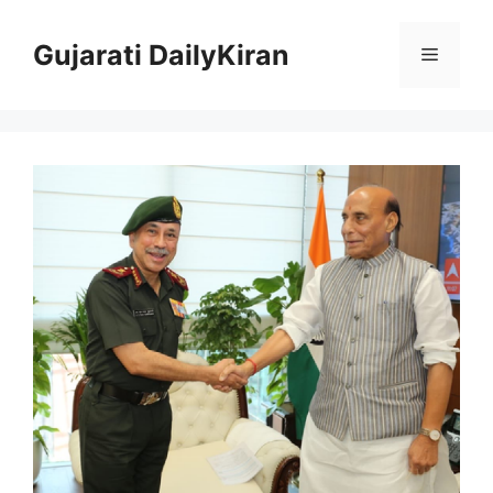
Skip
to
Gujarati DailyKiran
Menu
content