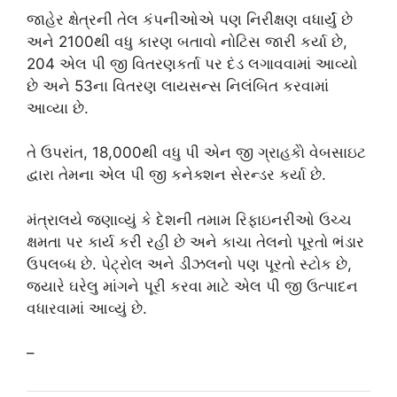
જાહેર ક્ષેત્રની તેલ કંપનીઓએ પણ નિરીક્ષણ વધાર્યું છે
અને 2100થી વધુ કારણ બતાવો નોટિસ જારી કર્યા છે,
204 એલ પી જી વિતરણકર્તા પર દંડ લગાવવામાં આવ્યો
છે અને 53ના વિતરણ લાયસન્સ નિલંબિત કરવામાં
આવ્યા છે.
તે ઉપરાંત, 18,000થી વધુ પી એન જી ગ્રાહકોે વેબસાઇટ
દ્વારા તેમના એલ પી જી કનેક્શન સેરન્ડર કર્યા છે.
મંત્રાલયે જણાવ્યું કે દેશની તમામ રિફાઇનરીઓ ઉચ્ચ
ક્ષમતા પર કાર્ય કરી રહી છે અને કાચા તેલનો પૂરતો ભંડાર
ઉપલબ્ધ છે. પેટ્રોલ અને ડીઝલનો પણ પૂરતો સ્ટોક છે,
જ્યારે ઘરેલુ માંગને પૂરી કરવા માટે એલ પી જી ઉત્પાદન
વધારવામાં આવ્યું છે.
–