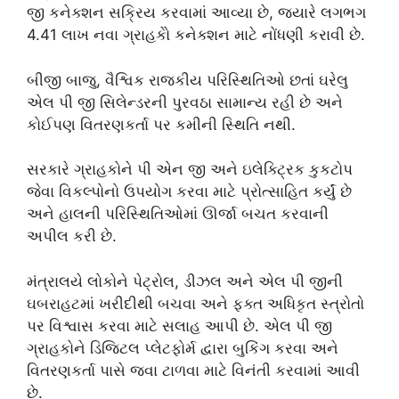
જી કનેક્શન સક્રિય કરવામાં આવ્યા છે, જ્યારે લગભગ
4.41 લાખ નવા ગ્રાહકોે કનેક્શન માટે નોંધણી કરાવી છે.
બીજી બાજુ, વૈશ્વિક રાજકીય પરિસ્થિતિઓ છતાં ઘરેલુ
એલ પી જી સિલેન્ડરની પુરવઠા સામાન્ય રહી છે અને
કોઈપણ વિતરણકર્તા પર કમીની સ્થિતિ નથી.
સરકારે ગ્રાહકોને પી એન જી અને ઇલેક્ટ્રિક કુકટોપ
જેવા વિકલ્પોનો ઉપયોગ કરવા માટે પ્રોત્સાહિત કર્યું છે
અને હાલની પરિસ્થિતિઓમાં ઊર્જા બચત કરવાની
અપીલ કરી છે.
મંત્રાલયે લોકોને પેટ્રોલ, ડીઝલ અને એલ પી જીની
ઘબરાહટમાં ખરીદીથી બચવા અને ફક્ત અધિકૃત સ્ત્રોતો
પર વિશ્વાસ કરવા માટે સલાહ આપી છે. એલ પી જી
ગ્રાહકોને ડિજિટલ પ્લેટફોર્મ દ્વારા બુકિંગ કરવા અને
વિતરણકર્તા પાસે જવા ટાળવા માટે વિનંતી કરવામાં આવી
છે.