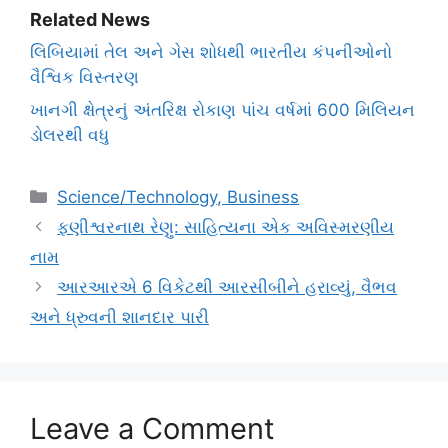
Related News
લિબિયામાં તેલ અને ગેસ શોધથી ભારતીય કંપનીઓનો
વૈશ્વિક વિસ્તરણ
ખાનગી ક્ષેત્રનું અંતરિક્ષ રોકાણ પાંચ વર્ષમાં 600 મિલિયન
ડોલરથી વધુ
Categories
Science/Technology, Business
ફણીશ્વરનાથ રેણુ: સાહિત્યના એક અવિસ્મરણીય
નામ
આરઆરએ 6 વિકેટથી આરસીબીને હરાવ્યું, વૈભવ
અને ધ્રુવની શાનદાર પારી
Leave a Comment