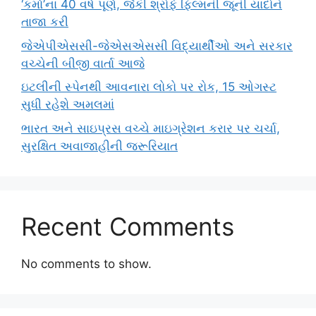
‘કર્મા’ના 40 વર્ષ પૂર્ણ, જૈકી શ્રોફે ફિલ્મની જૂની યાદોને
તાજા કરી
જેએપીએસસી-જેએસએસસી વિદ્યાર્થીઓ અને સરકાર
વચ્ચેની બીજી વાર્તા આજે
ઇટલીની સ્પેનથી આવનારા લોકો પર રોક, 15 ઓગસ્ટ
સુધી રહેશે અમલમાં
ભારત અને સાઇપ્રસ વચ્ચે માઇગ્રેશન કરાર પર ચર્ચા,
સુરક્ષિત અવાજાહીની જરૂરિયાત
Recent Comments
No comments to show.