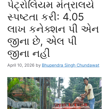
પેટ્રોલિયમ મંત્રાલયે
સ્પષ્ટતા કરી: 4.05
લાખ કનેક્શન પી એન
જીના છે, એલ પી
જીના નહીં
April 10, 2026
by
Bhupendra Singh Chundawat