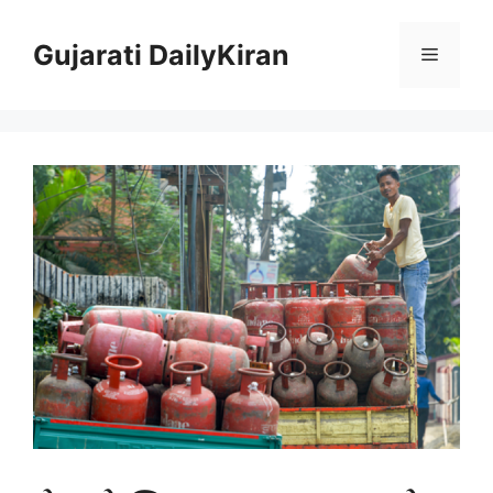
Skip
to
Gujarati DailyKiran
Menu
content