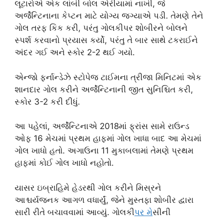
લૂટારોએ એક લાંબી બોલ એરીયામાં નાખી, જે
અર્જેન્ટિનાના કેપ્ટન માટે યોગ્ય જગ્યાએ પડી. તેમણે તેને
ગોલ તરફ કિક કરી, પરંતુ ગોલકીપર શોબીરને બોલને
સ્પર્શ કરવાનો પ્રયાસ કર્યો, પરંતુ તે બાર સાથે ટકરાઈને
અંદર ગઈ અને સ્કોર 2-2 થઈ ગયો.
એન્જો ફર્નાન્ડેઝે સ્ટોપેજ ટાઈમના ત્રીજા મિનિટમાં એક
શાનદાર ગોલ કરીને અર્જેન્ટિનાની જીત સુનિશ્ચિત કરી,
સ્કોર 3-2 કરી દીધું.
આ પહેલાં, અર્જેન્ટિનાએ 2018માં ફ્રાંસ સામે રાઉન્ડ
ઓફ 16 મેચમાં પ્રથમ હાફમાં ગોલ ખાધા બાદ આ મેચમાં
ગોલ ખાધો હતો. અગાઉના 11 મુકાબલામાં તેમણે પ્રથમ
હાફમાં કોઈ ગોલ ખાધો નહોતો.
યાસર ઇબ્રાહિમે હેડરથી ગોલ કરીને મિસ્રને
આશ્ચર્યજનક આગળ વધાર્યું, જેને મુસ્તફા શોબીર દ્વારા
સારી રીતે બચાવવામાં આવ્યું. ગોલકી
પર મ
ેસીની