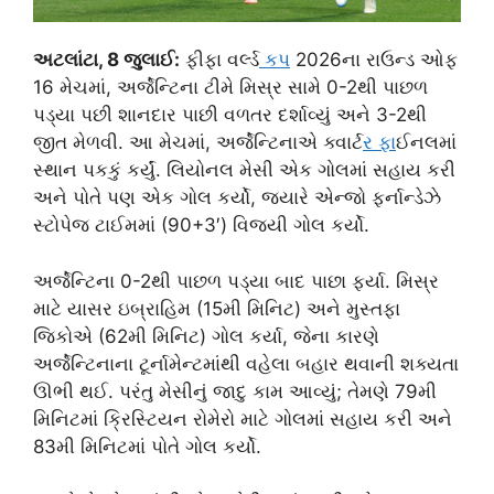
અટલાંટા, 8 જુલાઈ:
ફીફા વર્લ્
ડ કપ
2026ના રાઉન્ડ ઓફ
16 મેચમાં, અર્જેન્ટિના ટીમે મિસ્ર સામે 0-2થી પાછળ
પડ્યા પછી શાનદાર પાછી વળતર દર્શાવ્યું અને 3-2થી
જીત મેળવી. આ મેચમાં, અર્જેન્ટિનાએ ક્વાર્
ટર ફ
ાઈનલમાં
સ્થાન પકકું કર્યું. લિયોનલ મેસી એક ગોલમાં સહાય કરી
અને પોતે પણ એક ગોલ કર્યો, જ્યારે એન્જો ફર્નાન્ડેઝે
સ્ટોપેજ ટાઈમમાં (90+3′) વિજયી ગોલ કર્યો.
અર્જેન્ટિના 0-2થી પાછળ પડ્યા બાદ પાછા ફર્યા. મિસ્ર
માટે યાસર ઇબ્રાહિમ (15મી મિનિટ) અને મુસ્તફા
જિકોએ (62મી મિનિટ) ગોલ કર્યા, જેના કારણે
અર્જેન્ટિનાના ટૂર્નામેન્ટમાંથી વહેલા બહાર થવાની શક્યતા
ઊભી થઈ. પરંતુ મેસીનું જાદુ કામ આવ્યું; તેમણે 79મી
મિનિટમાં ક્રિસ્ટિયન રોમેરો માટે ગોલમાં સહાય કરી અને
83મી મિનિટમાં પોતે ગોલ કર્યો.