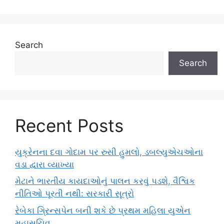
Search
Search
Recent Posts
યુક્રેનના દવા ગોદામ પર રુસી હુમલો, ડબલ્યુએચઓના
વડા દ્વારા વ્યાખ્યા
મેટાને ભારતીય કાયદાઓનું પાલન કરવું પડશે, વૈશ્વિક
નીતિઓ પૂરતી નથી: સરકારી સૂત્રો
રેબેકા ગ્રિન્સપેન બની શકે છે પ્રથમ મહિલા યુએન
મહાસચિવ