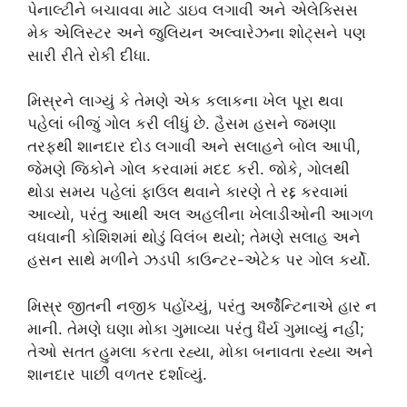
પેનાલ્ટીને બચાવવા માટે ડાઇવ લગાવી અને એલેક્સિસ
મેક એલિસ્ટર અને જુલિયન અલ્વારેઝના શોટ્સને પણ
સારી રીતે રોકી દીધા.
મિસ્રને લાગ્યું કે તેમણે એક કલાકના ખેલ પૂરા થવા
પહેલાં બીજું ગોલ કરી લીધું છે. હૈસમ હસને જમણા
તરફથી શાનદાર દોડ લગાવી અને સલાહને બોલ આપી,
જેમણે જિકોને ગોલ કરવામાં મદદ કરી. જોકે, ગોલથી
થોડા સમય પહેલાં ફાઉલ થવાને કારણે તે રદ્દ કરવામાં
આવ્યો, પરંતુ આથી અલ અહલીના ખેલાડીઓની આગળ
વધવાની કોશિશમાં થોડું વિલંબ થયો; તેમણે સલાહ અને
હસન સાથે મળીને ઝડપી કાઉન્ટર-એટેક પર ગોલ કર્યો.
મિસ્ર જીતની નજીક પહોંચ્યું, પરંતુ અર્જેન્ટિનાએ હાર ન
માની. તેમણે ઘણા મોકા ગુમાવ્યા પરંતુ ધૈર્ય ગુમાવ્યું નહીં;
તેઓ સતત હુમલા કરતા રહ્યા, મોકા બનાવતા રહ્યા અને
શાનદાર પાછી વળતર દર્શાવ્યું.