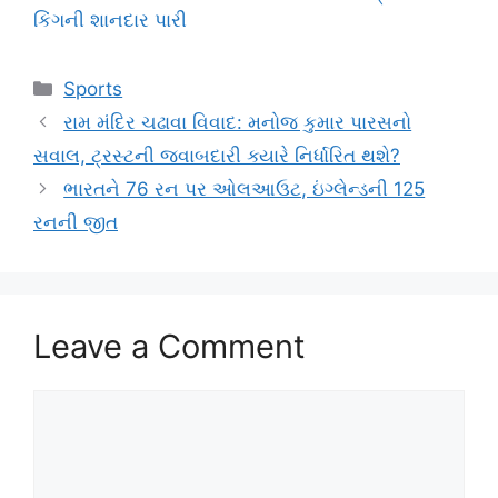
કિંગની શાનદાર પારી
Categories
Sports
રામ મંદિર ચઢાવા વિવાદ: મનોજ કુમાર પારસનો
સવાલ, ટ્રસ્ટની જવાબદારી ક્યારે નિર્ધારિત થશે?
ભારતને 76 રન પર ઓલઆઉટ, ઇંગ્લેન્ડની 125
રનની જીત
Leave a Comment
Comment