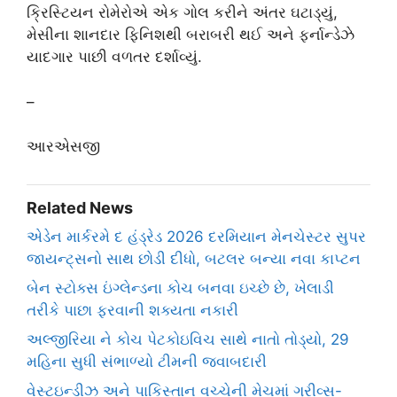
ક્રિસ્ટિયન રોમેરોએ એક ગોલ કરીને અંતર ઘટાડ્યું,
મેસીના શાનદાર ફિનિશથી બરાબરી થઈ અને ફર્નાન્ડેઝે
યાદગાર પાછી વળતર દર્શાવ્યું.
–
આરએસજી
Related News
એડેન માર્કરમે દ હંડ્રેડ 2026 દરમિયાન મેનચેસ્ટર સુપર
જાયન્ટ્સનો સાથ છોડી દીધો, બટલર બન્યા નવા કાપ્ટન
બેન સ્ટોક્સ ઇંગ્લેન્ડના કોચ બનવા ઇચ્છે છે, ખેલાડી
તરીકે પાછા ફરવાની શક્યતા નકારી
અલ્જીરિયા ને કોચ પેટકોઇવિચ સાથે નાતો તોડ્યો, 29
મહિના સુધી સંભાળ્યો ટીમની જવાબદારી
વેસ્ટઇન્ડીઝ અને પાકિસ્તાન વચ્ચેની મેચમાં ગ્રીવ્સ-