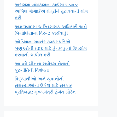
અસમમાં બાંધકામના કાર્યમાં ગડબડ:
અખિલ ગોગોઈએ મંત્રીને હટાવવાની માંગ
કરી
અમદાવાદમાં અગ્નિશામક અધિકારી અને
બિચોલિયાના વિરુદ્ધ કાર્યવાહી
ઓડિશાના ગવર્નર કમ્થમપતિએ
બણકરોની મદદ માટે હેન્ડલૂમનો ઉપયોગ
કરવાની અપીલ કરી
આ વર્ષે ચીનના સર્વોચ્ચ નેતાની
કૂટનીતિની વિશેષતા
વિદ્યાર્થીઓ અને યુવાનોની
સમસ્યાઓના ઉકેલ માટે સરકાર
પ્રતિબદ્ધ: મુખ્યમંત્રી હેમંત સોરેન