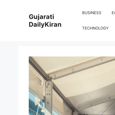
Skip
to
BUSINESS
E
Gujarati
content
DailyKiran
TECHNOLOGY