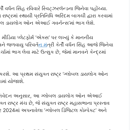
તી વર્ધન સિંહ રવિવારે સ્વિટ્ઝરલૅન્ડના જિનેવા પહોંચ્યા.
રાષ્ટ્રમાં સ્થાયી પ્રતિનિધિ અરિંદમ બાગચી દ્વારા કરવામાં
્લોબલ ડાયલોગ ઓન એઆઈ ગવર્નન્સ’માં ભાગ લેશે.
ડિયા પ્લેટફોર્મ ‘એક્‍સ’ પર લખ્યું કે માનનીય
ે જળવાયુ પરિવર્
તન મ
ંત્રી કેર્તી વર્ધન સિંહ આજે જિનેવા
માં ભાગ લેવા માટે ઉત્સુક છે, જેમાં માનવને કેન્દ્રમાં
ત્વ કરશે. આ પ્રથમ સંયુક્ત રાષ્ટ્ર ‘ગ્લોબલ ડાયલોગ ઓન
માં યોજાશે.
ેલા નિવેદન અનુસાર, આ ગ્લોબલ ડાયલોગ ઓન એઆઈ
 રાષ્ટ્ર મંચ છે, જે સંયુક્ત રાષ્ટ્ર મહાસભાના પ્રસ્તાવ
ર 2024માં અપનાવેલા ‘ગ્લોબલ ડિજિટલ કોમ્પેક્ટ’ અને