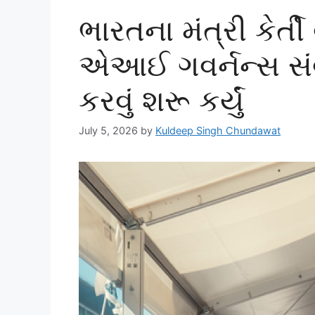
ભારતના મંત્રી કેર્તી
એઆઈ ગવર્નન્સ સંવાદ
કરવું શરૂ કર્યું
July 5, 2026
by
Kuldeep Singh Chundawat