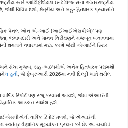
ટ્રીય સ્તરે આર્ટિફિશિયલ ઇન્ટેલિજન્સના આંતરરાષ્ટ્રીય
થી વિવિધ દેશો, ક્ષેત્રીય અને બહુ-હિતધારક પ્રયાસોને
સાયન્ટિફિક પેનલ ઓન એ-આઈ (આઈઆઈએસપીએ)’ પણ
શિતા, જવાબદારી અને માનવ નિરીક્ષણને મજબૂત બનાવવામાં
ની ક્ષમતાને વધારવામાં મદદ કરશે જેથી એઆઈને સ્થિર
ે ઢાંચા મુજબ, સહ-અધ્યક્ષોએ અનેક હિતધારક પરામર્શો
ામે
લ હત
ી, જે ફેબ્રુઆરી 2026માં નવી દિલ્હી ખાતે થયેલ
ર્ષિક રિપોર્ટ પણ રજૂ કરવામાં આવશે, જેમાં એઆઈની
ૈજ્ઞાનિક આકલન સામેલ હશે.
એસપીએની વાર્ષિક રિપોર્ટ મળશે, જે એઆઈની
વતંત્ર વૈજ્ઞાનિક મૂલ્યાંકન પ્રદાન કરે છે. આ ચર્ચામાં