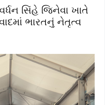
 વર્ધન સિંહે જિનેવા ખાતે
માં ભારતનું નેતૃત્વ