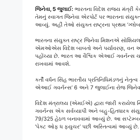
જિનેવા, 5 જુલાઈ:
ભારતના વિદેશ રાજ્ય મંત્રી કેર્
તેમનું સ્વાગત જિનેવા એરપોર્ટ પર ભારતના સંયુક્ત 
આવ્યું. અહીં તેઓ સંયુક્ત રાષ્ટ્રના પ્રથમ ‘ગ
ભારતના સંયુક્ત રાષ્ટ્ર જિનેવા મિશનએ સોશિયલ મી
એમઓએસ વિદેશ બાબતો અને પર્યાવરણ, વન અન
પહોંચ્યા છે. ભારત આ વૈશ્વિક એઆઈ ગવર્નન્સ ચર્ચા
રાખવામાં આવશે.
કર્તી વર્ધન સિંહ ભારતીય પ્રતિનિધિમંડળનું નેતૃ
એઆઈ ગવર્નન્સ’ 6 અને 7 જુલાઈના રોજ જિનેવા
વિદેશ મંત્રાલય (એમઈએ) દ્વારા જારી કરાય
ગવર્નન્સ એક સર્વવ્યાપી અને બહુ-હિતધારક સંયુક્ત
79/325 હેઠળ બનાવવામાં આવ્યું છે. આ સપ્ટેમ્બ
‘પેક્ટ ઓફ ધ ફ્યુચર’ પછી અસ્તિત્વમાં આવ્યું છે.