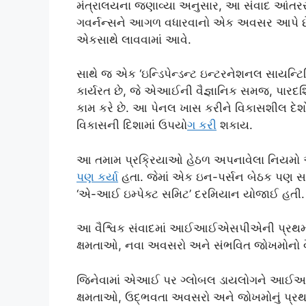
મંત્રાલયના જણાવ્યા અનુસાર, આ સંવાદ આંતરરાષ્
ગવર્નન્સને આગળ વધારવાનો એક અવસર આપે છે, જે
એકસાથે લાવવામાં આવે.
સાથે જ એક ‘ઇન્ડિપેન્ડન્ટ ઇન્ટરનેશનલ 
કાર્યરત છે, જે એઆઈની વૈજ્ઞાનિક સમજ, પારદર્
કામ કરે છે. આ પેનલ ખાસ કરીને વિકાસશીલ દેશો
વિકાસની દિશામાં ઉપયો
ગ કર
ી શકાય.
આ તમામ પ્રક્રિયાઓ હેઠળ અપનાવેલા નિયમો અન
પણ કર
્યા હતા. જેમાં એક ઇન-પર્સન બેઠક પણ સ
‘એ-આઈ ઇમ્પેક્ટ સમિટ’ દરમિયાન યોજાઈ હતી.
આ વૈશ્વિક સંવાદમાં આઈઆઈએસપીએની પ્રથમ વા
ક્ષમતાઓ, નવા અવસરો અને સંભવિત જોખમોનો વ
જિનેવામાં એઆઈ પર ગ્લોબલ ડાયલોગને આઈઆઈ
ક્ષમતાઓ, ઉદ્ભવતા અવસરો અને જોખમોનું પ્રથમ સ્