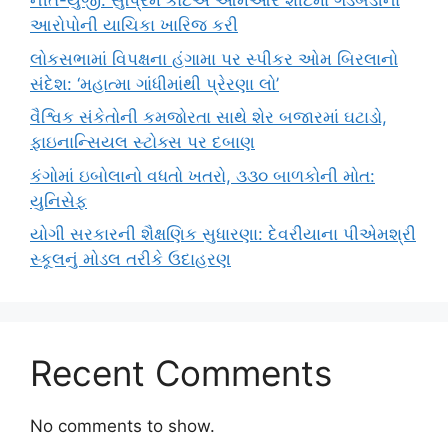
નીત-યુજી: સુપ્રિમ કોર્ટએ ઓમઆર શીટમાં ગડબડીના
આરોપોની યાચિકા ખારિજ કરી
લોકસભામાં વિપક્ષના હંગામા પર સ્પીકર ઓમ બિરલાનો
સંદેશ: ‘મહાત્મા ગાંધીમાંથી પ્રેરણા લો’
વૈશ્વિક સંકેતોની કમજોરતા સાથે શેર બજારમાં ઘટાડો,
ફાઇનાન્સિયલ સ્ટોક્સ પર દબાણ
કંગોમાં ઇબોલાનો વધતો ખતરો, ૩૩૦ બાળકોની મોત:
યુનિસેફ
યોગી સરકારની શૈક્ષણિક સુધારણા: દેવરીયાના પીએમશ્રી
સ્કૂલનું મોડલ તરીકે ઉદાહરણ
Recent Comments
No comments to show.