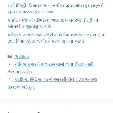
નવી દિલ્હી: વિધાનસભાના સ્પીકર દ્વારા મોનસૂન સત્રની
સુરક્ષા વ્યવસ્થા પર સમીક્ષા
કર્ણાટક વિધાન પરિષદના અધ્યક્ષ બસવરજ હોરટ્ટી 14
ઓગસ્ટે રાજીનામું આપશે
પશ્ચિમ બંગાળ ભાજપે મંત્રીઓને વિધાનસભા સત્ર ન હોવા
છતાં વિધાયકો સાથે બેઠક કરવા સૂચના આપી
Categories
Politics
નીતિશ કુમારને રાજ્યસભામાં જવા ઈચ્છા નથી:
તેજસ્વી યાદવ
આદિત્ય બિડે લા ગ્રુપે આરસીબીને 1.78 અબજ
ડોલરમાં ખરીદ્યું