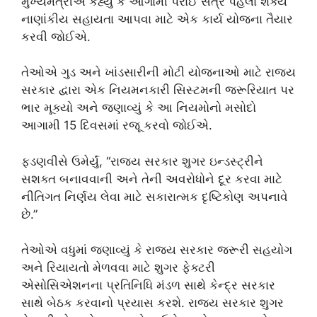
મુખ્યમંત્રીએ કહ્યું કે આગામી પેરાઈ સત્ર પહેલા શક્ય
નાણાંકીય સહાયતા આપવા માટે એક કાર્ય યોજના તૈયાર
કરવી જોઈએ.
તેઓએ ગુડ અને ખાંડસારીની મોટી યોજનાઓ માટે રાજ્ય
સરકાર દ્વારા એક નિયમનકારી સિસ્ટમની જરૂરિયાત પર
ભાર મૂક્યો અને જણાવ્યું કે આ નિયમોનો મસોદો
આગામી 15 દિવસમાં રજૂ કરવો જોઈએ.
ફડણવીસે ઉમેર્યું, “રાજ્ય સરકાર શુગર ઇન્ડસ્ટ્રીને
સશક્ત બનાવવાની અને તેની અવરોધોને દૂર કરવા માટે
નીતિગત નિર્ણય લેવા માટે સકારાત્મક દૃષ્ટિકોણ અપનાવે
છે.”
તેઓએ વધુમાં જણાવ્યું કે રાજ્ય સરકાર જરૂરી સહયોગ
અને રિયાયતો મેળવવા માટે શુગર ફેક્ટરી
એસોસિએશનના પ્રતિનિધિ મંડળ સાથે કેન્દ્ર સરકાર
સાથે બેઠક કરવાનો પ્રયાસ કરશે. રાજ્ય સરકાર શુગર