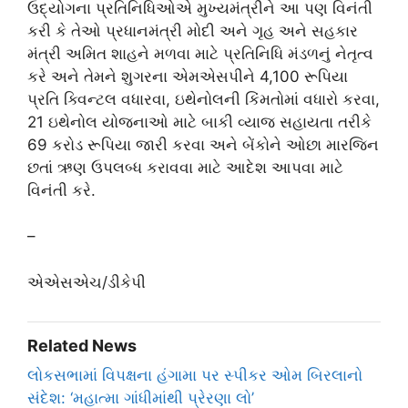
ઉદ્યોગના પ્રતિનિધિઓએ મુખ્યમંત્રીને આ પણ વિનંતી
કરી કે તેઓ પ્રધાનમંત્રી મોદી અને ગૃહ અને સહકાર
મંત્રી અમિત શાહને મળવા માટે પ્રતિનિધિ મંડળનું નેતૃત્વ
કરે અને તેમને શુગરના એમએસપીને 4,100 રૂપિયા
પ્રતિ ક્વિન્ટલ વધારવા, ઇથેનોલની કિંમતોમાં વધારો કરવા,
21 ઇથેનોલ યોજનાઓ માટે બાકી વ્યાજ સહાયતા તરીકે
69 કરોડ રૂપિયા જારી કરવા અને બેંકોને ઓછા મારજિન
છતાં ઋણ ઉપલબ્ધ કરાવવા માટે આદેશ આપવા માટે
વિનંતી કરે.
–
એએસએચ/ડીકેપી
Related News
લોકસભામાં વિપક્ષના હંગામા પર સ્પીકર ઓમ બિરલાનો
સંદેશ: ‘મહાત્મા ગાંધીમાંથી પ્રેરણા લો’