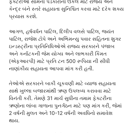
ફેક્ટરીઓ સામેના પડકારોના ઉકેલ માટે રાજ્ય અને
કેન્દ્ર બંને સ્તરે સહાયતા સુનિશ્ચિત કરવા માટે દરેક શક્ય
પ્રયાસ કરશે.
આગળ, હર્ષવર્ધન પાટિલ, દિલીપ વલસે પાટિલ, જયંત
પાટિલ, રાજેશ ટોપે અને અભિમન્યુ પવાર સહિતના શુગર
ઇન્ડસ્ટ્રીના પ્રતિનિધિઓએ રાજ્ય સરકારને પંજાબ
અને કર્નાટકની જેમ યોગ્ય અને લાભકારી કિંમત
(એફઆરપી) માટે પ્રતિ ટન 500 રૂપિયા ની સીધી
નાણાંકીય સહાયતા આપવા માંગ કરી હતી.
તેઓએ સરકારને બાકી ચૂકવણી માટે વ્યાજ સહાયતા
સાથે ખુલ્લા બજારમાંથી ઋણ ઉપલબ્ધ કરાવવા માટે
વિનંતી કરી. તેમણે 31 માર્ચ સુધીના તમામ ફેક્ટરીના
ઋણોના લાંબા ગાળાના પુનર્ગઠન માટે પણ માંગ કરી, જેમાં
2 વર્ષની મુલત અને 10-12 વર્ષની અવધિનો સમાવેશ
થાય.