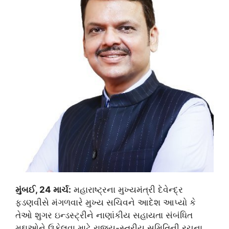
મુંબઈ, 24 માર્ચ:
મહારાષ્ટ્રના મુખ્યમંત્રી દેવેન્દ્ર
ફડણવીસે મંગળવારે મુખ્ય સચિવને આદેશ આપ્યો કે
તેઓ શુગર ઇન્ડસ્ટ્રીને નાણાંકીય સહાયતા સંબંધિત
મુદ્દાઓને ઉકેલવા માટે રાજ્ય-સ્તરીય સમિતિની રચના