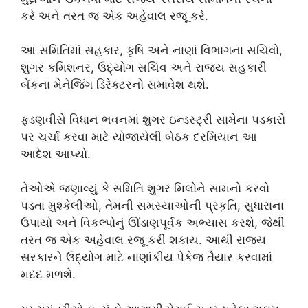
કરે અને તરત જ એક અહેવાલ રજૂ કરે.
આ સમિતિમાં સહકાર, કૃષિ અને નાણાં વિભાગના સચિવો,
શુગર કમિશનર, ઉદ્યોગ સચિવ અને રાજ્ય સહકારી
બેંકના મેનેજિંગ ડિરેક્ટરનો સમાવેશ થશે.
ફડણવીસે વિધાન ભવનમાં શુગર ઇન્ડસ્ટ્રી સામેના પડકારો
પર ચર્ચા કરવા માટે યોજાયેલી બેઠક દરમિયાન આ
આદેશ આપ્યો.
તેઓએ જણાવ્યું કે સમિતિ શુગર મિલોને સામનો કરવો
પડતા મુશ્કેલીઓ, તેમની સમસ્યાઓની પ્રકૃતિ, સુધારાના
ઉપાયો અને વિકલ્પોનું ઊંડાણપૂર્વક અભ્યાસ કરશે, જેથી
તરત જ એક અહેવાલ રજૂ કરી શકાય. આથી રાજ્ય
સરકારને ઉદ્યોગ માટે નાણાંકીય પેકેજ તૈયાર કરવામાં
મદદ મળશે.