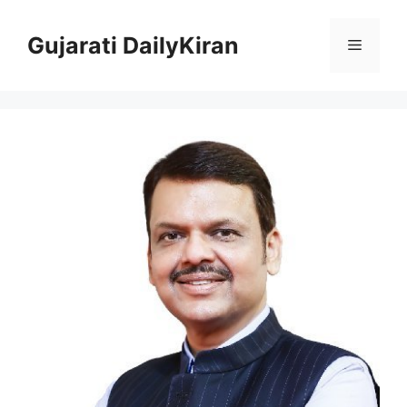
Skip
to
Gujarati DailyKiran
Menu
content