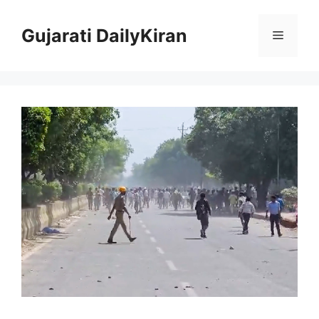
Skip
to
Gujarati DailyKiran
Menu
content