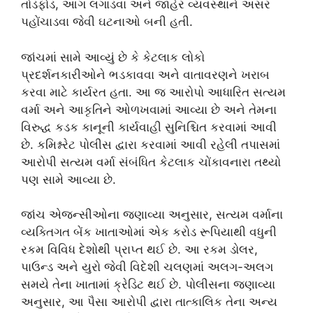
તોડફોડ, આગ લગાડવા અને જાહેર વ્યવસ્થાને અસર
પહોંચાડવા જેવી ઘટનાઓ બની હતી.
જાંચમાં સામે આવ્યું છે કે કેટલાક લોકો
પ્રદર્શનકારીઓને ભડકાવવા અને વાતાવરણને ખરાબ
કરવા માટે કાર્યરત હતા. આ જ આરોપો આધારિત સત્યમ
વર્મા અને આકૃતિને ઓળખવામાં આવ્યા છે અને તેમના
વિરુદ્ધ કડક કાનૂની કાર્યવાહી સુનિશ્ચિત કરવામાં આવી
છે. કમિશ્નરેટ પોલીસ દ્વારા કરવામાં આવી રહેલી તપાસમાં
આરોપી સત્યમ વર્મા સંબંધિત કેટલાક ચોંકાવનારા તથ્યો
પણ સામે આવ્યા છે.
જાંચ એજન્સીઓના જણાવ્યા અનુસાર, સત્યમ વર્માના
વ્યક્તિગત બેંક ખાતાઓમાં એક કરોડ રૂપિયાથી વધુની
રકમ વિવિધ દેશોથી પ્રાપ્ત થઈ છે. આ રકમ ડોલર,
પાઉન્ડ અને યુરો જેવી વિદેશી ચલણમાં અલગ-અલગ
સમયે તેના ખાતામાં ક્રેડિટ થઈ છે. પોલીસના જણાવ્યા
અનુસાર, આ પૈસા આરોપી દ્વારા તાત્કાલિક તેના અન્ય