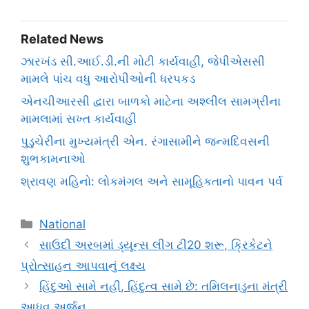
Related News
ઝારખંડ સી.આઈ.ડી.ની મોટી કાર્યવાહી, જેપીએસસી
મામલે પાંચ વધુ આરોપીઓની ધરપકડ
એનચીઆરસી દ્વારા બાળકો માટેના અશ્લીલ સામગ્રીના
મામલામાં સખ્ત કાર્યવાહી
પુડુચેરીના મુખ્યમંત્રી એન. રંગાસામીને જન્મદિવસની
શુભકામનાઓ
શ્રાવણ મહિનો: લોકમંગલ અને સામૂહિકતાનો પાવન પર્વ
Categories
National
સાઉદી અરબમાં ડ્યૂન્સ લીગ ટી20 શરૂ, ક્રિકેટને
પ્રોત્સાહન આપવાનું લક્ષ્ય
હિંદુઓ સામે નહીં, હિંદુત્વ સામે છે: તમિલનાડુના મંત્રી
આધવ અર્જુન