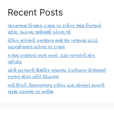
Recent Posts
લોકસભામાં વિપક્ષના હંગામા પર સ્પીકર ઓમ બિરલાનો
સંદેશ: ‘મહાત્મા ગાંધીમાંથી પ્રેરણા લો’
વૈશ્વિક સંકેતોની કમજોરતા સાથે શેર બજારમાં ઘટાડો,
ફાઇનાન્સિયલ સ્ટોક્સ પર દબાણ
કંગોમાં ઇબોલાનો વધતો ખતરો, ૩૩૦ બાળકોની મોત:
યુનિસેફ
યોગી સરકારની શૈક્ષણિક સુધારણા: દેવરીયાના પીએમશ્રી
સ્કૂલનું મોડલ તરીકે ઉદાહરણ
નવી દિલ્હી: વિધાનસભાના સ્પીકર દ્વારા મોનસૂન સત્રની
સુરક્ષા વ્યવસ્થા પર સમીક્ષા