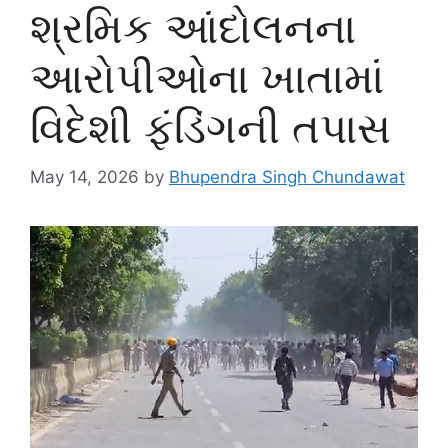
શ્રમિક આંદોલનના
આરોપીઓના ખાતામાં
વિદેશી ફંડિંગની તપાસ
May 14, 2026
by
Bhupendra Singh Chundawat