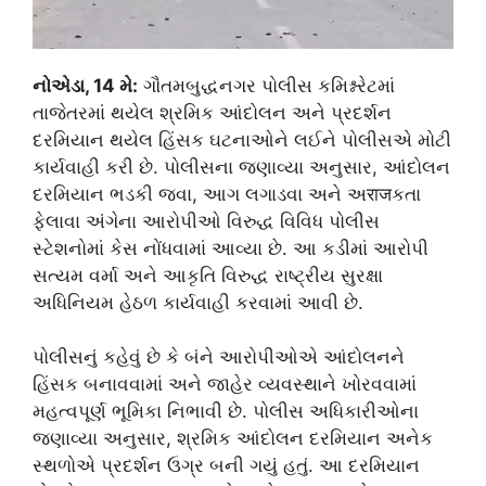
નોએડા, 14 મે:
ગૌતમબુદ્ધનગર પોલીસ કમિશ્નરેટમાં
તાજેતરમાં થયેલ શ્રમિક આંદોલન અને પ્રદર્શન
દરમિયાન થયેલ હિંસક ઘટનાઓને લઈને પોલીસએ મોટી
કાર્યવાહી કરી છે. પોલીસના જણાવ્યા અનુસાર, આંદોલન
દરમિયાન ભડકી જવા, આગ લગાડવા અને અराजકતા
ફેલાવા અંગેના આરોપીઓ વિરુદ્ધ વિવિધ પોલીસ
સ્ટેશનોમાં કેસ નોંધવામાં આવ્યા છે. આ કડીમાં આરોપી
સત્યમ વર્મા અને આકૃતિ વિરુદ્ધ રાષ્ટ્રીય સુરક્ષા
અધિનિયમ હેઠળ કાર્યવાહી કરવામાં આવી છે.
પોલીસનું કહેવું છે કે બંને આરોપીઓએ આંદોલનને
હિંસક બનાવવામાં અને જાહેર વ્યવસ્થાને ખોરવવામાં
મહત્વપૂર્ણ ભૂમિકા નિભાવી છે. પોલીસ અધિકારીઓના
જણાવ્યા અનુસાર, શ્રમિક આંદોલન દરમિયાન અનેક
સ્થળોએ પ્રદર્શન ઉગ્ર બની ગયું હતું. આ દરમિયાન