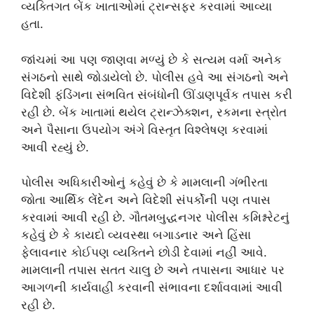
વ્યક્તિગત બેંક ખાતાઓમાં ટ્રાન્સફર કરવામાં આવ્યા
હતા.
જાંચમાં આ પણ જાણવા મળ્યું છે કે સત્યમ વર્મા અનેક
સંગઠનો સાથે જોડાયેલો છે. પોલીસ હવે આ સંગઠનો અને
વિદેશી ફંડિંગના સંભવિત સંબંધોની ઊંડાણપૂર્વક તપાસ કરી
રહી છે. બેંક ખાતામાં થયેલ ટ્રાન્ઝેક્શન, રકમના સ્ત્રોત
અને પૈસાના ઉપયોગ અંગે વિસ્તૃત વિશ્લેષણ કરવામાં
આવી રહ્યું છે.
પોલીસ અધિકારીઓનું કહેવું છે કે મામલાની ગંભીરતા
જોતા આર્થિક લેંદેન અને વિદેશી સંપર્કોની પણ તપાસ
કરવામાં આવી રહી છે. ગૌતમબુદ્ધનગર પોલીસ કમિશ્નરેટનું
કહેવું છે કે કાયદો વ્યવસ્થા બગાડનાર અને હિંસા
ફેલાવનાર કોઈપણ વ્યક્તિને છોડી દેવામાં નહીં આવે.
મામલાની તપાસ સતત ચાલુ છે અને તપાસના આધાર પર
આગળની કાર્યવાહી કરવાની સંભાવના દર્શાવવામાં આવી
રહી છે.