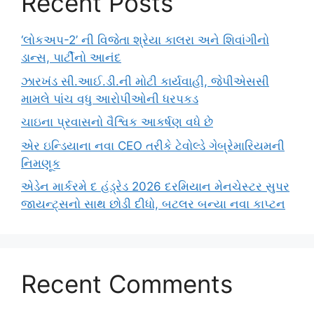
Recent Posts
‘લોકઅપ-2’ ની વિજેતા શ્રેયા કાલરા અને શિવાંગીનો
ડાન્સ, પાર્ટીનો આનંદ
ઝારખંડ સી.આઈ.ડી.ની મોટી કાર્યવાહી, જેપીએસસી
મામલે પાંચ વધુ આરોપીઓની ધરપકડ
ચાઇના પ્રવાસનો વૈશ્વિક આકર્ષણ વધે છે
એર ઇન્ડિયાના નવા CEO તરીકે ટેવોલ્ડે ગેબ્રેમારિયમની
નિમણૂક
એડેન માર્કરમે દ હંડ્રેડ 2026 દરમિયાન મેનચેસ્ટર સુપર
જાયન્ટ્સનો સાથ છોડી દીધો, બટલર બન્યા નવા કાપ્ટન
Recent Comments