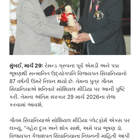
મુંબઈ, માર્ચ 29:
રેમન્ડ ગ્રુપના પૂર્વ એમડી અને પદ્મ
ભૂષણથી સન્માનિત ઉદ્યોગપતિ વિજયપત સિઘાનિયાનો
87 વર્ષની ઉંમરે નિધન થયો છે. તેમના પુત્ર ગૌતમ
સિઘાનિયાએ શનિવારે સોશિયલ મીડિયા પર આની પુષ્ટિ
કરી. તેમના અંતિમ સંસ્કાર 29 માર્ચ 2026ના રોજ
કરવામાં આવશે.
ગૌતમ સિઘાનિયાએ સોશિયલ મીડિયા પ્લેટફોર્મ એક્સ પર
લખ્યું, “ગહેરા દુખ અને શોક સાથે, અમે પદ્મ ભૂષણ ડૉ.
વિજયપત કૈલાશપત સિઘાનિયાના નિધનની માહિતી આપી