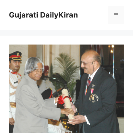
Skip
to
Gujarati DailyKiran
Menu
content