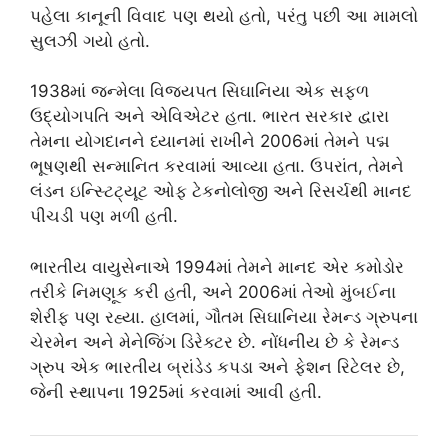
પહેલા કાનૂની વિવાદ પણ થયો હતો, પરંતુ પછી આ મામલો
સુલઝી ગયો હતો.
1938માં જન્મેલા વિજયપત સિઘાનિયા એક સફળ
ઉદ્યોગપતિ અને એવિએટર હતા. ભારત સરકાર દ્વારા
તેમના યોગદાનને ધ્યાનમાં રાખીને 2006માં તેમને પદ્મ
ભૂષણથી સન્માનિત કરવામાં આવ્યા હતા. ઉપરાંત, તેમને
લંડન ઇન્સ્ટિટ્યૂટ ઓફ ટેકનોલોજી અને રિસર્ચથી માનદ
પીચડી પણ મળી હતી.
ભારતીય વાયુસેનાએ 1994માં તેમને માનદ એર કમોડોર
તરીકે નિમણૂક કરી હતી, અને 2006માં તેઓ મુંબઈના
શેરીફ પણ રહ્યા. હાલમાં, ગૌતમ સિઘાનિયા રેમન્ડ ગ્રુપના
ચેરમેન અને મેનેજિંગ ડિરેક્ટર છે. નોંધનીય છે કે રેમન્ડ
ગ્રુપ એક ભારતીય બ્રાંડેડ કપડા અને ફેશન રિટેલર છે,
જેની સ્થાપના 1925માં કરવામાં આવી હતી.