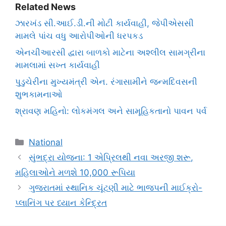
Related News
ઝારખંડ સી.આઈ.ડી.ની મોટી કાર્યવાહી, જેપીએસસી
મામલે પાંચ વધુ આરોપીઓની ધરપકડ
એનચીઆરસી દ્વારા બાળકો માટેના અશ્લીલ સામગ્રીના
મામલામાં સખ્ત કાર્યવાહી
પુડુચેરીના મુખ્યમંત્રી એન. રંગાસામીને જન્મદિવસની
શુભકામનાઓ
શ્રાવણ મહિનો: લોકમંગલ અને સામૂહિકતાનો પાવન પર્વ
Categories
National
સુંભદ્રા યોજના: 1 એપ્રિલથી નવા અરજી શરૂ,
મહિલાઓને મળશે 10,000 રૂપિયા
ગુજરાતમાં સ્થાનિક ચૂંટણી માટે ભાજપની માઈક્રો-
પ્લાનિંગ પર ધ્યાન કેન્દ્રિત