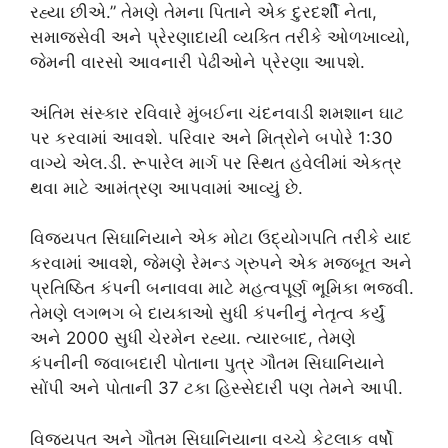
રહ્યા છીએ.” તેમણે તેમના પિતાને એક દુરદર્શી નેતા,
સમાજસેવી અને પ્રેરણાદાયી વ્યક્તિ તરીકે ઓળખાવ્યો,
જેમની વારસો આવનારી પેઢીઓને પ્રેરણા આપશે.
અંતિમ સંસ્કાર રવિવારે મુંબઈના ચંદનવાડી શમશાન ઘાટ
પર કરવામાં આવશે. પરિવાર અને મિત્રોને બપોરે 1:30
વાગ્યે એલ.ડી. રૂપારેલ માર્ગ પર સ્થિત હવેલીમાં એકત્ર
થવા માટે આમંત્રણ આપવામાં આવ્યું છે.
વિજયપત સિઘાનિયાને એક મોટા ઉદ્યોગપતિ તરીકે યાદ
કરવામાં આવશે, જેમણે રેમન્ડ ગ્રુપને એક મજબૂત અને
પ્રતિષ્ઠિત કંપની બનાવવા માટે મહત્વપૂર્ણ ભૂમિકા ભજવી.
તેમણે લગભગ બે દાયકાઓ સુધી કંપનીનું નેતૃત્વ કર્યું
અને 2000 સુધી ચેરમેન રહ્યા. ત્યારબાદ, તેમણે
કંપનીની જવાબદારી પોતાના પુત્ર ગૌતમ સિઘાનિયાને
સોંપી અને પોતાની 37 ટકા હિસ્સેદારી પણ તેમને આપી.
વિજયપત અને ગૌતમ સિઘાનિયાના વચ્ચે કેટલાક વર્ષો