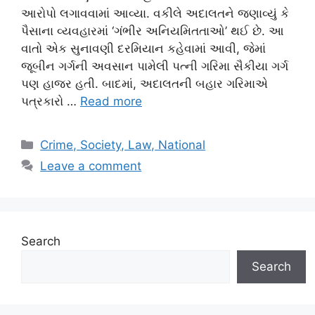
આરોપો લગાવવામાં આવ્યા. વકીલે અદાલતને જણાવ્યું કે
પૈસાના વ્યવહારમાં ‘ગંભીર અનિયમિતતાઓ’ થઈ છે. આ
વાતો એક સુનાવણી દરમિયાન કહેવામાં આવી, જેમાં
જૂબીન ગર્ગની અવસાન પામેલી પત્ની ગરિમા સૈકીયા ગર્ગ
પણ હાજર હતી. બાદમાં, અદાલતની બહાર ગરિમાએ
પત્રકારો …
Read more
Categories
Crime, Society, Law, National
Leave a comment
Search
Search