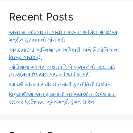
Recent Posts
અસમમાં બાંધકામના કાર્યમાં ગડબડ: અખિલ ગોગોઈએ
મંત્રીને હટાવવાની માંગ કરી
અમદાવાદમાં અગ્નિશામક અધિકારી અને બિચોલિયાના
વિરુદ્ધ કાર્યવાહી
ઓડિશાના ગવર્નર કમ્થમપતિએ બણકરોની મદદ માટે
હેન્ડલૂમનો ઉપયોગ કરવાની અપીલ કરી
આ વર્ષે ચીનના સર્વોચ્ચ નેતાની કૂટનીતિની વિશેષતા
વિદ્યાર્થીઓ અને યુવાનોની સમસ્યાઓના ઉકેલ માટે
સરકાર પ્રતિબદ્ધ: મુખ્યમંત્રી હેમંત સોરેન