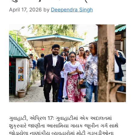
April 17, 2026
by
Deependra Singh
ગુવાહાટી, એપ્રિલ 17: ગુવાહાટીમાં એક અદાલતમાં
શુક્રવારે જાણીતા આસામિયા ગાયક જૂબીન ગર્ગ સાથે
જોડાયેલા નાણાંકીય વ્યવહારોમાં મોટી ગડબડીઓના