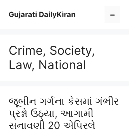
Skip
to
Gujarati DailyKiran
Menu
content
Crime, Society,
Law, National
જૂબીન ગર્ગના કેસમાં ગંભીર
પ્રશ્નો ઉઠ્યા, આગામી
સુનાવણી 20 એપ્રિલે