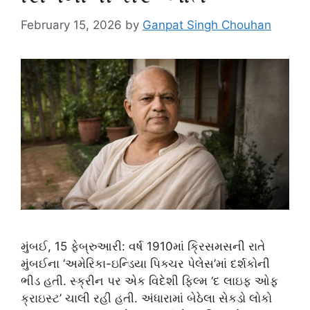
February 15, 2026
by
Ganpat Singh Chouhan
મુંબઈ, 15 ફેબ્રુઆરી: વર્ષ 1910માં ક્રિસમસની રાતે
મુંબઈના ‘અમેરિકા-ઇન્ડિયા પિક્ચર પેલેસ’માં દર્શકોની
ભીડ હતી. સ્ક્રીન પર એક વિદેશી ફિલ્મ ‘દ લાઇફ ઓફ
ક્રાઇસ્ટ’ ચાલી રહી હતી. અંધારામાં બેઠેલા સેકડો લોકો