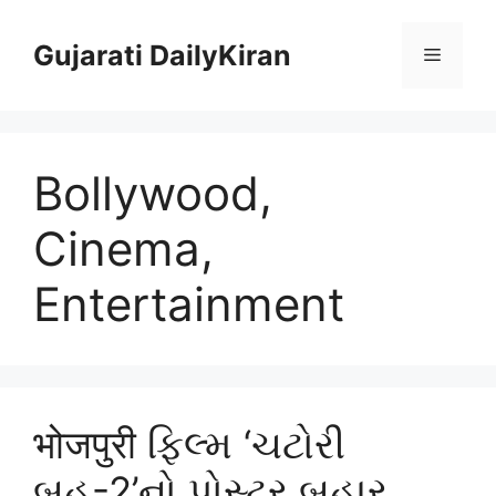
Skip
to
Gujarati DailyKiran
Menu
content
Bollywood,
Cinema,
Entertainment
भोजपुरी ફિલ્મ ‘ચટોરી
બહૂ-2’નો પોસ્ટર બહાર,