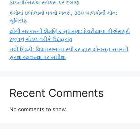
ફાઇનાન્સિયલ સ્ટોક્સ પર દબાણ
કંગોમાં ઇબોલાનો વધતો ખતરો, ૩૩૦ બાળકોની મોત:
યુનિસેફ
યોગી સરકારની શૈક્ષણિક સુધારણા: દેવરીયાના પીએમશ્રી
સ્કૂલનું મોડલ તરીકે ઉદાહરણ
નવી દિલ્હી: વિધાનસભાના સ્પીકર દ્વારા મોનસૂન સત્રની
સુરક્ષા વ્યવસ્થા પર સમીક્ષા
Recent Comments
No comments to show.