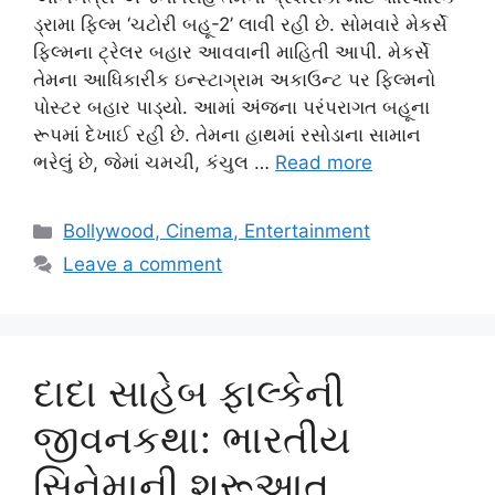
ડ્રામા ફિલ્મ ‘ચટોરી બહૂ-2’ લાવી રહી છે. સોમવારે મેકર્સે
ફિલ્મના ટ્રેલર બહાર આવવાની માહિતી આપી. મેકર્સે
તેમના આધિકારીક ઇન્સ્ટાગ્રામ અકાઉન્ટ પર ફિલ્મનો
પોસ્ટર બહાર પાડ્યો. આમાં અંજના પરંપરાગત બહૂના
રૂપમાં દેખાઈ રહી છે. તેમના હાથમાં રસોડાના સામાન
ભરેલું છે, જેમાં ચમચી, કંચુલ …
Read more
Categories
Bollywood, Cinema, Entertainment
Leave a comment
દાદા સાહેબ ફાલ્કેની
જીવનકથા: ભારતીય
સિનેમાની શરૂઆત