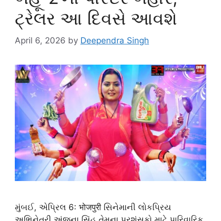
ટ્રેલર આ દિવસે આવશે
April 6, 2026
by
Deependra Singh
મુંબઈ, એપ્રિલ 6: भोजपुरी સિનેમાની લોકપ્રિય
અભિનેત્રી અંજના સિંહ તેમના પ્રશંસકો માટે પારિવારિક