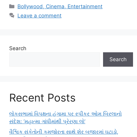
Categories
Bollywood, Cinema, Entertainment
Leave a comment
Search
Search
Recent Posts
લોકસભામાં વિપક્ષના હંગામા પર સ્પીકર ઓમ બિરલાનો
સંદેશ: ‘મહાત્મા ગાંધીમાંથી પ્રેરણા લો’
વૈશ્વિક સંકેતોની કમજોરતા સાથે શેર બજારમાં ઘટાડો,