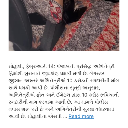
મોહાલી, ફેબ્રુઆરી 14: પંજાબની પ્રસિદ્ધ અભિનેત્રી
હિમાંશી ખુરાનાને જીવલેણ ધમકી મળી છે. ગેંગસ્ટર
જીશાન અખ્તરે અભિનેત્રીએ 10 કરોડની રંગદારીની માંગ
સાથે ધમકી આપી છે. પોલીસના સૂત્રો અનુસાર,
અભિનેત્રીએ ફોન અને ઈમેઇલ દ્વારા 10 કરોડ રૂપિયાની
રંગદારીની માંગ કરવામાં આવી છે. આ મામલે પોલીસ
તપાસ શરૂ કરી છે અને અભિનેત્રીની સુરક્ષા વધારવામાં
આવી છે. મોહાલીના એસપી …
Read more