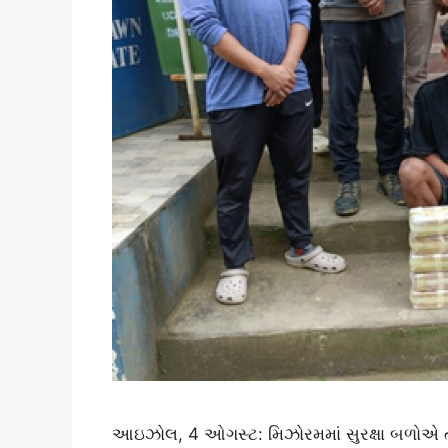
આઇઝોલ, 4 ઓગસ્ટ: મિઝોરમમાં સુરક્ષા બળો