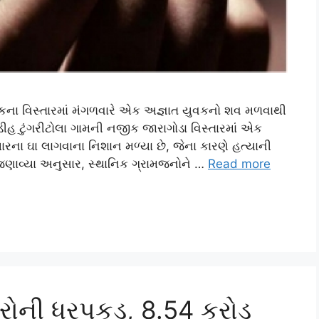
મથકના વિસ્તારમાં મંગળવારે એક અજ્ઞાત યુવકનો શવ મળવાથી
ડીહ ટુંગરીટોલા ગામની નજીક જારાગોડા વિસ્તારમાં એક
ારના ઘા લાગવાના નિશાન મળ્યા છે, જેના કારણે હત્યાની
જણાવ્યા અનુસાર, સ્થાનિક ગ્રામજનોને …
Read more
કરોની ધરપકડ, 8.54 કરોડ