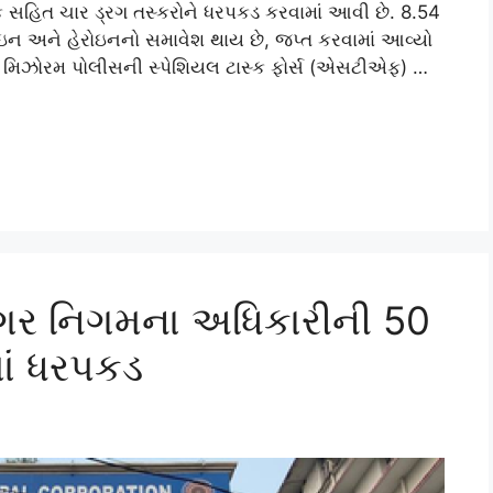
 સહિત ચાર ડ્રગ તસ્કરોને ધરપકડ કરવામાં આવી છે. 8.54
માઇન અને હેરોઇનનો સમાવેશ થાય છે, જપ્ત કરવામાં આવ્યો
ે, મિઝોરમ પોલીસની સ્પેશિયલ ટાસ્ક ફોર્સ (એસટીએફ) …
 નગર નિગમના અધિકારીની 50
ાં ધરપકડ