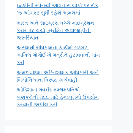
ઇટલીની સ્પેનથી આવનારા લોકો પર રોક,
15 ઓગસ્ટ સુધી રહેશે અમલમાં
ભારત અને સાઇપ્રસ વચ્ચે માઇગ્રેશન
કરાર પર ચર્ચા, સુરક્ષિત અવાજાહીની
જરૂરિયાત
અસમમાં બાંધકામના કાર્યમાં ગડબડ:
અખિલ ગોગોઈએ મંત્રીને હટાવવાની માંગ
કરી
અમદાવાદમાં અગ્નિશામક અધિકારી અને
બિચોલિયાના વિરુદ્ધ કાર્યવાહી
ઓડિશાના ગવર્નર કમ્થમપતિએ
બણકરોની મદદ માટે હેન્ડલૂમનો ઉપયોગ
કરવાની અપીલ કરી