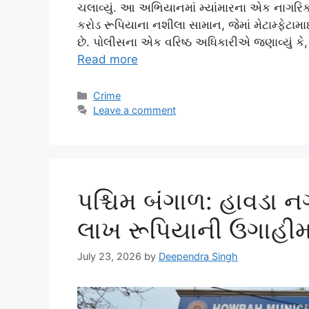
ચલાવ્યું. આ અભિયાનમાં મ્યાંમારના એક નાગરિક
કરોડ રૂપિયાના નશીલા સામાન, જેમાં મેટામ્ફેટા
છે. પોલીસના એક વરિષ્ઠ અધિકારીએ જણાવ્યું ક
Read more
Categories
Crime
Leave a comment
પશ્ચિમ બંગાળ: હાવડા
લાખ રૂપિયાની ઉગાહીમ
July 23, 2026
by
Deependra Singh