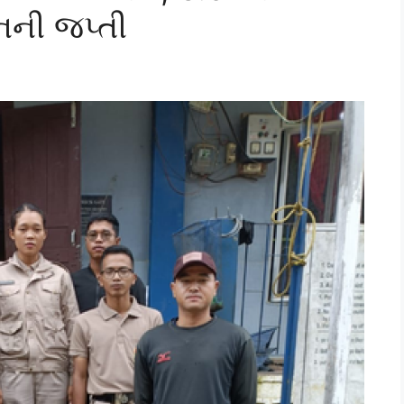
નની જપ્તી