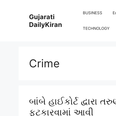
Skip
to
BUSINESS
E
Gujarati
content
DailyKiran
TECHNOLOGY
Crime
બાંબે હાઈકોર્ટ દ્વારા 
ફટકારવામાં આવી