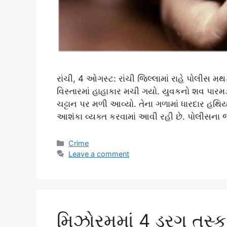
રાંચી, 4 ઓગસ્ટ: રાંચી જિલ્લામાં રાહે પોલીસ 
વિસ્તારમાં હાહાકાર મચી ગયો. યુવકનો શવ પારમ
ચટ્ટાન પર મળી આવ્યો. તેના ગળામાં ધારદાર હથિય
આશંકા વ્યક્ત કરવામાં આવી રહી છે. પોલીસના 
Categories
Crime
Leave a comment
મિઝોરમમાં 4 ડ્રગ તસ્