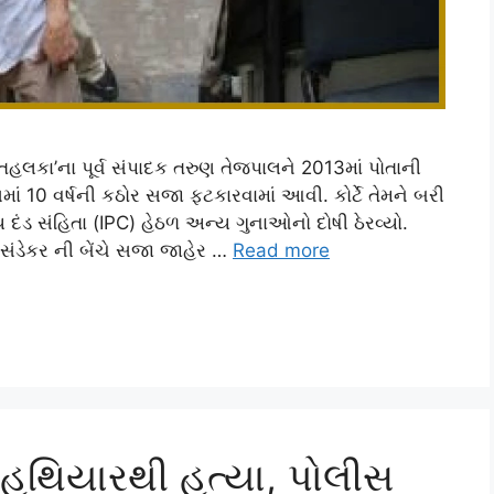
 ‘તહલકા’ના પૂર્વ સંપાદક તરુણ તેજપાલને 2013માં પોતાની
 10 વર્ષની કઠોર સજા ફટકારવામાં આવી. કોર્ટે તેમને બરી
 દંડ સંહિતા (IPC) હેઠળ અન્ય ગુનાઓનો દોષી ઠેરવ્યો.
ડેકર ની બેંચે સજા જાહેર …
Read more
ર હથિયારથી હત્યા, પોલીસ