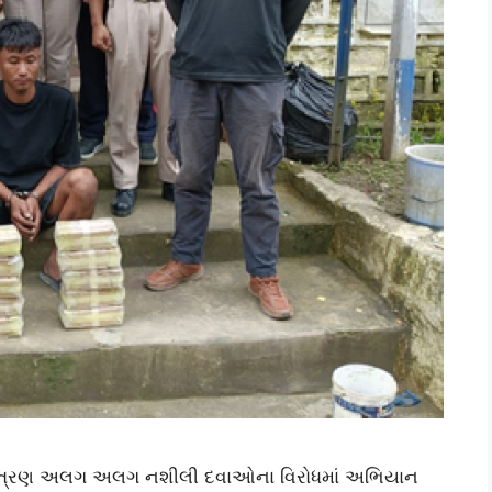
એ ત્રણ અલગ અલગ નશીલી દવાઓના વિરોધમાં અભિયાન