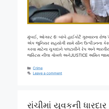
મુંબઈ, ઓગસ્ટ 6: બાંબે હાઈકોર્ટે ગુરુવારના રોજ
એક જુનિયર સહયોગી સામે યૌન ઉત્પીડનના કેસમાં
કરવા માટેના ચુકાદાને પલટાવીને રેપ અને ભારતીય
જસ્ટિસ નીલા ગોખલે અનેJUSTICE અમિત જામસં
Categories
Crime
Leave a comment
રાંચીમાં યુવકની ધારદા