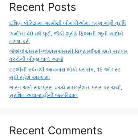
Recent Posts
દક્ષિણ કોરિયામાં ગરમીથી બીમારીઓમાં ત્રણ ગણી વૃદ્ધિ
‘કર્મા’ના 40 વર્ષ પૂર્ણ, જૈકી શ્રોફે ફિલ્મની જૂની યાદોને
તાજા કરી
જેએપીએસસી-જેએસએસસી વિદ્યાર્થીઓ અને સરકાર
વચ્ચેની બીજી વાર્તા આજે
ઇટલીની સ્પેનથી આવનારા લોકો પર રોક, 15 ઓગસ્ટ
સુધી રહેશે અમલમાં
ભારત અને સાઇપ્રસ વચ્ચે માઇગ્રેશન કરાર પર ચર્ચા,
સુરક્ષિત અવાજાહીની જરૂરિયાત
Recent Comments