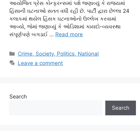
આયોજિત પ્રેસ કોન્ફરન્સમાં પક્ષે જણાવ્યું કે રાજ્યમાં
હિંસાની ઘટનાઓ સતત વધી રહી છે. પાર્ટી દ્વારા છેલ્લા 24
કલાકમાં થયેલ હિંસક ઘટનાઓનો ઉલ્લેખ કરવામાં
આવ્યો, જેમાં જણાવ્યું કે ઓડિશામાં કાયદો-વ્યવસ્થા
સંપૂર્ણપણે બગડાઈ …
Read more
Categories
Crime, Society, Politics, National
Leave a comment
Search
Search