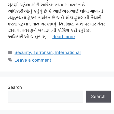
ચૂંટણી પહેલાં મોટી સાજિશ રચવામાં વ્યસ્ત છે.
અધિકારીઓનું કહેવું છે કે આઈએસઆઈ લાંબા ગાળાની
વ્યૂહરચના હેઠળ કાર્યરત છે અને મોટા હુમલાની તૈયારી
કરતા પહેલા ધ્યાન ભટકાવવું, નિરીક્ષણ અને પ્રચાર તંત્ર
દ્વારા વાતાવરણને બગાડવાની કોશિશ કરી રહી છે.
અધિકારીઓ અનુસાર, …
Read more
Categories
Security, Terrorism, International
Leave a comment
Search
Search