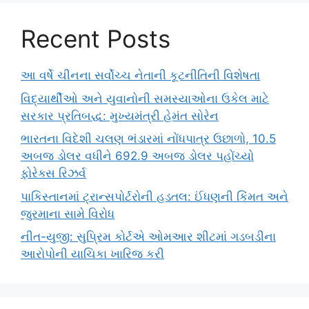
Recent Posts
આ વર્ષે ચીનના સર્વોચ્ચ નેતાની કૂટનીતિની વિશેષતા
વિદ્યાર્થીઓ અને યુવાનોની સમસ્યાઓના ઉકેલ માટે
સરકાર પ્રતિબદ્ધ: મુખ્યમંત્રી હેમંત સોરેન
ભારતના વિદેશી ચલણ ભંડારમાં નોંધપાત્ર ઉછાળો, 10.5
અબજ ડોલર વધીને 692.9 અબજ ડોલર પહોંચ્યો
ફોરેક્સ રિઝર્વ
પાકિસ્તાનમાં ટ્રાન્સપોર્ટરોની હડતલ: ઈંધણની કિંમત અને
જુરમાના સામે વિરોધ
નીત-યુજી: સુપ્રિમ કોર્ટએ ઓમઆર શીટમાં ગડબડીના
આરોપોની યાચિકા ખારિજ કરી