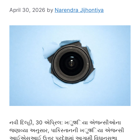
April 30, 2026
by
Narendra Jijhontiya
નવી દિલ્હી, 30 એપ્રિલ: ખुफિયા એજન્સીઓના
જણાવ્યા અનુસાર, પાકિસ્તાનની ખुफિયા એજન્સી
આઈએસઆઈ ઉત્તર પ્રદેશમાં આગામી વિધાનસભા