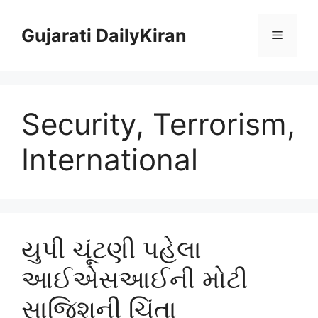
Skip
to
Gujarati DailyKiran
Menu
content
Security, Terrorism,
International
યુપી ચૂંટણી પહેલા
આઈએસઆઈની મોટી
સાજિશની ચિંતા