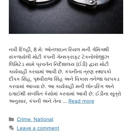
નવી દિલ્હી, 8 મે: ઓનલાઇન રિયલ મની ગેમિંગથી
સંકળાયેલી મોટી કંપની ગેમ્સક્રાફ્ટ ટેકનોલોજીઝ
લિમિટેડ સામે પ્રવર્તન નિર્દેશાલય (ઈડી) દ્વારા મોટી
કાર્યવાહી કરવામાં આવી છે. કંપનીના ત્રણ સ્થાપકો
દીપક સિંહ, પૃથ્વીરાજ સિંહ અને વિકાસ તનેજા ધરપકડ
કરવામાં આવ્યા છે. આ કાર્યવાહી મની લોન્ડરિંગ અને
ઠગાઈથી સંબંધિત કેસોમાં કરવામાં આવી છે. ઈડીના સૂત્રો
અનુસાર, કંપની અને તેના …
Read more
Categories
Crime, National
Leave a comment