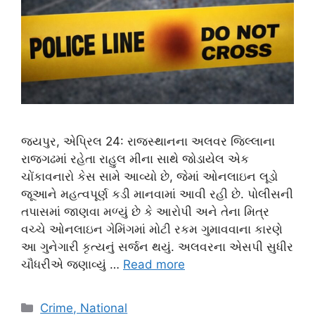
જયપુર, એપ્રિલ 24: રાજસ્થાનના અલવર જિલ્લાના
રાજગઢમાં રહેતા રાહુલ મીના સાથે જોડાયેલ એક
ચોંકાવનારો કેસ સામે આવ્યો છે, જેમાં ઓનલાઇન લૂડો
જૂઆને મહત્વપૂર્ણ કડી માનવામાં આવી રહી છે. પોલીસની
તપાસમાં જાણવા મળ્યું છે કે આરોપી અને તેના મિત્ર
વચ્ચે ઓનલાઇન ગેમિંગમાં મોટી રકમ ગુમાવવાના કારણે
આ ગુનેગારી કૃત્યનું સર્જન થયું. અલવરના એસપી સુધીર
ચૌધરીએ જણાવ્યું …
Read more
Categories
Crime, National