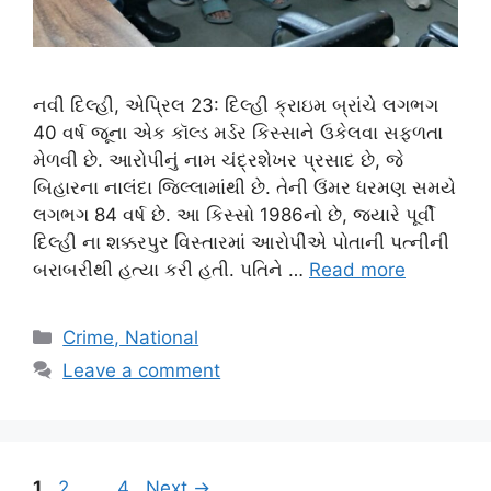
નવી દિલ્હી, એપ્રિલ 23: દિલ્હી ક્રાઇમ બ્રાંચે લગભગ
40 વર્ષ જૂના એક કૉલ્ડ મર્ડર કિસ્સાને ઉકેલવા સફળતા
મેળવી છે. આરોપીનું નામ ચંદ્રશેખર પ્રસાદ છે, જે
બિહારના નાલંદા જિલ્લામાંથી છે. તેની ઉંમર ધરમણ સમયે
લગભગ 84 વર્ષ છે. આ કિસ્સો 1986નો છે, જ્યારે પૂર્વી
દિલ્હી ના શક્કરપુર વિસ્તારમાં આરોપીએ પોતાની પત્નીની
બરાબરીથી હત્યા કરી હતી. પતિને …
Read more
Categories
Crime, National
Leave a comment
Page
Page
Page
1
2
…
4
Next
→