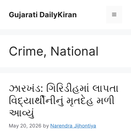
Skip
to
Gujarati DailyKiran
Menu
content
Crime, National
ઝારખંડ: ગિરિડીહમાં લાપતા
વિદ્યાર્થીનીનું મૃતદેહ મળી
આવ્યું
May 20, 2026
by
Narendra Jijhontiya