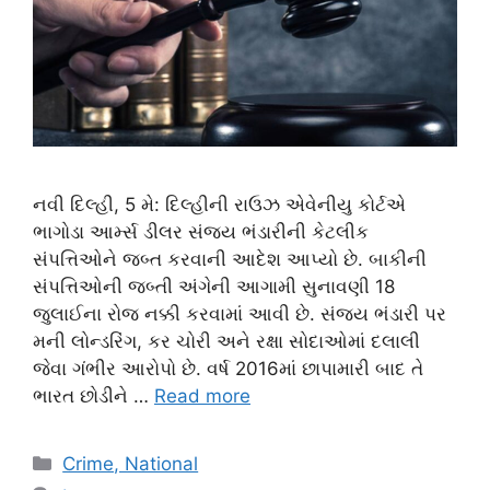
નવી દિલ્હી, 5 મે: દિલ્હીની રાઉઝ એવેનીયુ કોર્ટએ
ભાગોડા આર્મ્સ ડીલર સંજય ભંડારીની કેટલીક
સંપત્તિઓને જબ્ત કરવાની આદેશ આપ્યો છે. બાકીની
સંપત્તિઓની જબ્તી અંગેની આગામી સુનાવણી 18
જુલાઈના રોજ નક્કી કરવામાં આવી છે. સંજય ભંડારી પર
મની લોન્ડરિંગ, કર ચોરી અને રક્ષા સોદાઓમાં દલાલી
જેવા ગંભીર આરોપો છે. વર્ષ 2016માં છાપામારી બાદ તે
ભારત છોડીને …
Read more
Categories
Crime, National