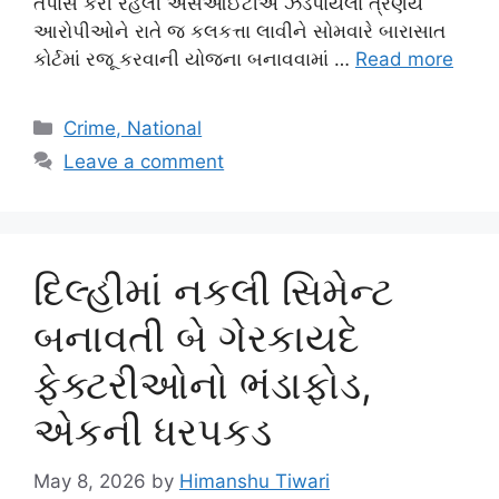
તપાસ કરી રહેલી એસઆઈટીએ ઝડપાયેલા ત્રણેય
આરોપીઓને રાતે જ કલકત્તા લાવીને સોમવારે બારાસાત
કોર્ટમાં રજૂ કરવાની યોજના બનાવવામાં …
Read more
Categories
Crime, National
Leave a comment
દિલ્હીમાં નકલી સિમેન્ટ
બનાવતી બે ગેરકાયદે
ફેક્ટરીઓનો ભંડાફોડ,
એકની ધરપકડ
May 8, 2026
by
Himanshu Tiwari