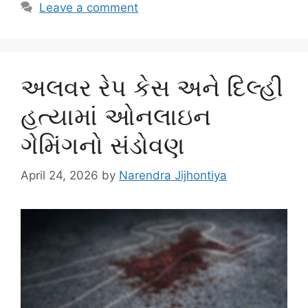
Leave a comment
અલવર રેપ કેસ અને દિલ્હી
હત્યામાં ઓનલાઇન
ગેમિંગનો સંડોવણ
April 24, 2026
by
Narendra Jijhontiya