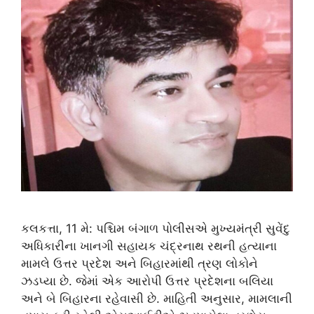
કલકત્તા, 11 મે: પશ્ચિમ બંગાળ પોલીસએ મુખ્યમંત્રી સુવેંદુ
અધિકારીના ખાનગી સહાયક ચંદ્રનાથ રથની હત્યાના
મામલે ઉત્તર પ્રદેશ અને બિહારમાંથી ત્રણ લોકોને
ઝડપ્યા છે. જેમાં એક આરોપી ઉત્તર પ્રદેશના બલિયા
અને બે બિહારના રહેવાસી છે. માહિતી અનુસાર, મામલાની