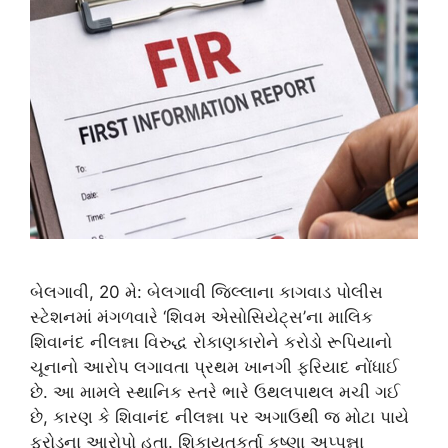
બેલગાવી, 20 મે: બેલગાવી જિલ્લાના કાગવાડ પોલીસ
સ્ટેશનમાં મંગળવારે ‘શિવમ એસોસિયેટ્સ’ના માલિક
શિવાનંદ નીલન્ના વિરુદ્ધ રોકાણકારોને કરોડો રૂપિયાનો
ચૂનાનો આરોપ લગાવતા પ્રથમ ખાનગી ફરિયાદ નોંધાઈ
છે. આ મામલે સ્થાનિક સ્તરે ભારે ઉથલપાથલ મચી ગઈ
છે, કારણ કે શિવાનંદ નીલન્ના પર અગાઉથી જ મોટા પાયે
ફ્રોડના આરોપો હતા. શિકાયતકર્તા કૃષ્ણા અપ્પન્ના