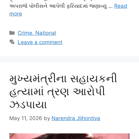
અપરાજે પોલીસને આપેલી ફરિયાદમાં જણાવ્યું …
Read
more
Categories
Crime, National
Leave a comment
મુખ્યમંત્રીના સહાયકની
હત્યામાં ત્રણ આરોપી
ઝડપાયા
May 11, 2026
by
Narendra Jijhontiya