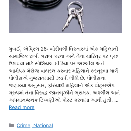
મુંબઈ, એપ્રિલ 26: બોરીવલી વિસ્તારમાં એક મહિલાની
સામાજિક છબી ખરાબ કરવા અને તેના ચારિત્ર પર પ્રશ્ન
ઉઠાવવા માટે સોશિયલ મીડિયા પર અશ્લીલ અને
આક્ષેપક મેસેજ વાયરલ કરનાર મહિલાને કસ્તૂરબા માર્ગ
પોલીસએ ગુજરાતમાંથી ઝડપી લીધો છે. પોલીસના
જણાવ્યા અનુસાર, ફરિયાદી મહિલાને એક વોટ્સએપ
ગ્રુપમાં તેના વિરુદ્ધ જાનબૂઝીને ભ્રામક, અશ્લીલ અને
અપમાનજનક ટિપ્પણીઓ પોસ્ટ કરવામાં આવી હતી. …
Read more
Categories
Crime, National