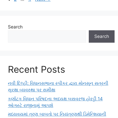
Search
Search
Recent Posts
નવી દિલ્હી: વિધાનસભાના સ્પીકર દ્વારા મોનસૂન સત્રની
સુરક્ષા વ્યવસ્થા પર સમીક્ષા
કર્ણાટક વિધાન પરિષદના અધ્યક્ષ બસવરજ હોરટ્ટી 14
ઓગસ્ટે રાજીનામું આપશે
મધ્યવયમાં ત્રણ બાબતો પર નિયંત્રણથી ડિમેન્શિયાની