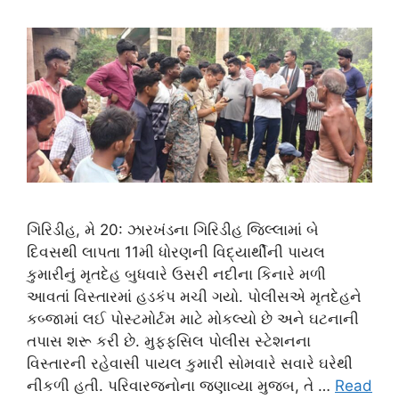
ગિરિડીહ, મે 20: ઝારખંડના ગિરિડીહ જિલ્લામાં બે
દિવસથી લાપતા 11મી ધોરણની વિદ્યાર્થીની પાયલ
કુમારીનું મૃતદેહ બુધવારે ઉસરી નદીના કિનારે મળી
આવતાં વિસ્તારમાં હડકંપ મચી ગયો. પોલીસએ મૃતદેહને
કબ્જામાં લઈ પોસ્ટમોર્ટમ માટે મોકલ્યો છે અને ઘટનાની
તપાસ શરૂ કરી છે. મુફ્ફસિલ પોલીસ સ્ટેશનના
વિસ્તારની રહેવાસી પાયલ કુમારી સોમવારે સવારે ઘરેથી
નીકળી હતી. પરિવારજનોના જણાવ્યા મુજબ, તે …
Read