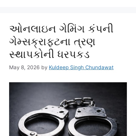
ઓનલાઇન ગેમિંગ કંપની
ગેમ્સક્રાફ્ટના ત્રણ
સ્થાપકોની ધરપકડ
May 8, 2026
by
Kuldeep Singh Chundawat