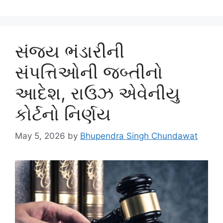
સંજય ભંડારીની
સંપત્તિઓની જબ્તીનો
આદેશ, રાઉઝ એવેનીયુ
કોર્ટનો નિર્ણય
May 5, 2026
by
Bhupendra Singh Chundawat