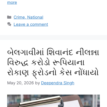
more
Categories
Crime, National
Leave a comment
બેલગાવીમાં શિવાનંદ નીલન્ના
વિરુદ્ધ કરોડો રૂપિયાના
રોકાણ ફ્રોડનો કેસ નોંધાયો
May 20, 2026
by
Deependra Singh