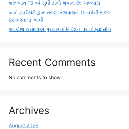
શરૂઆત 13 વર્ષ સુધી ટાળી શકાય છે: અભ્યાસ
બાંબે હાઈકોર્ટ દ્વારા તરુણ તેજપાલને 10 વર્ષની સજા
ફટકારવામાં આવી
આકાંક્ષા ચમોલાએ ગુરુવારના નિવેદન પર તોડ્યો મૌન
Recent Comments
No comments to show.
Archives
August 2026