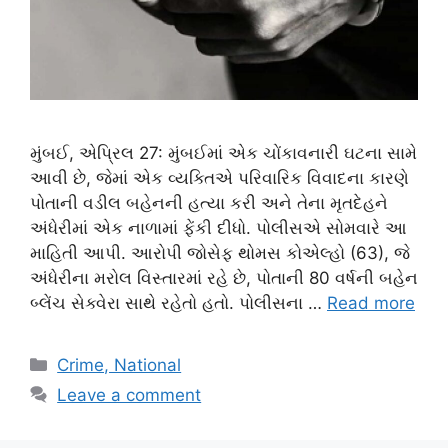
મુંબઈ, એપ્રિલ 27: મુંબઈમાં એક ચોંકાવનારી ઘટના સામે
આવી છે, જેમાં એક વ્યક્તિએ પરિવારિક વિવાદના કારણે
પોતાની વડીલ બહેનની હત્યા કરી અને તેના મૃતદેહને
અંધેરીમાં એક નાળામાં ફેંકી દીધો. પોલીસએ સોમવારે આ
માહિતી આપી. આરોપી જોસેફ થોમસ કોએલ્હો (63), જે
અંધેરીના મરોલ વિસ્તારમાં રહે છે, પોતાની 80 વર્ષની બહેન
બ્લેંચ સેક્વેરા સાથે રહેતો હતો. પોલીસના …
Read more
Categories
Crime, National
Leave a comment