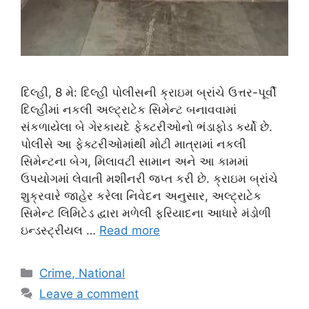
દિલ્હી, 8 મે: દિલ્હી પોલીસની ક્રાઇમ બ્રાંચે ઉત્તર-પૂર્વી
દિલ્હીમાં નકલી અલ્ટ્રાટેક સિમેન્ટ બનાવવામાં
સંકળાયેલા બે ગેરકાયદે ફેક્ટરીઓનો ભંડાફોડ કર્યો છે.
પોલીસે આ ફેક્ટરીઓમાંથી મોટી માત્રામાં નકલી
સિમેન્ટના બેગ, મિલાવટી સામાન અને આ કામમાં
ઉપયોગમાં લેવાતી મશીનરી જપ્ત કરી છે. ક્રાઇમ બ્રાંચે
શુક્રવારે જાહેર કરેલા નિવેદન અનુસાર, અલ્ટ્રાટેક
સિમેન્ટ લિમિટેડ દ્વારા મળેલી ફરિયાદના આધારે મંડોળી
ઇન્ડસ્ટ્રીયલ …
Read more
Categories
Crime, National
Leave a comment