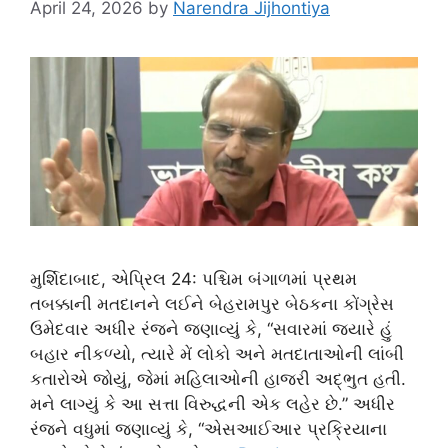
April 24, 2026
by
Narendra Jijhontiya
મુર્શિદાબાદ, એપ્રિલ 24: પશ્ચિમ બંગાળમાં પ્રથમ
તબક્કાની મતદાનને લઈને બેહરામપુર બેઠકના કોંગ્રેસ
ઉમેદવાર અધીર રંજને જણાવ્યું કે, “સવારમાં જ્યારે હું
બહાર નીકળ્યો, ત્યારે મેં લોકો અને મતદાતાઓની લાંબી
કતારોએ જોયું, જેમાં મહિલાઓની હાજરી અદ્ભુત હતી.
મને લાગ્યું કે આ સત્તા વિરુદ્ધની એક લહેર છે.” અધીર
રંજને વધુમાં જણાવ્યું કે, “એસઆઈઆર પ્રક્રિયાના