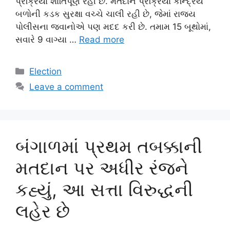
પ્રક્રિયા શાંતિપૂર્ણ રહી છે. મતદાન પ્રક્રિયા કેન્દ્રિય
બળોની કડક સુરક્ષા વચ્ચે ચાલી રહી છે, જેમાં રાજ્ય
પોલીસના જવાનોએ પણ મદદ કરી છે. તમામ 15 બૂથોમાં,
સવારે 9 વાગ્યા …
Read more
Categories
Election
Leave a comment
બંગાળમાં પ્રથમ તબક્કાની
મતદાન પર અધીર રંજને
કહ્યું, આ સત્તા વિરુદ્ધની
લહેર છે