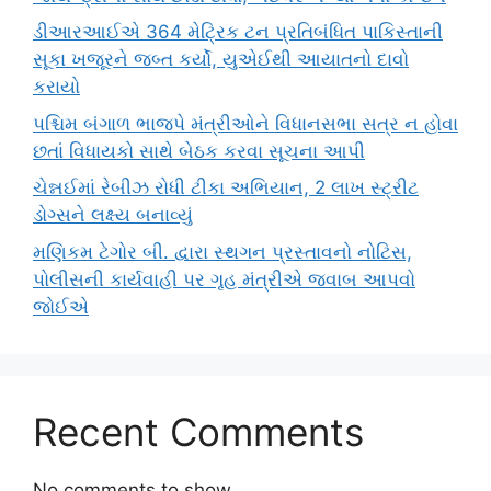
ડીઆરઆઈએ 364 મેટ્રિક ટન પ્રતિબંધિત પાકિસ્તાની
સૂકા ખજૂરને જબ્ત કર્યો, યુએઈથી આયાતનો દાવો
કરાયો
પશ્ચિમ બંગાળ ભાજપે મંત્રીઓને વિધાનસભા સત્ર ન હોવા
છતાં વિધાયકો સાથે બેઠક કરવા સૂચના આપી
ચેન્નઈમાં રેબીઝ રોધી ટીકા અભિયાન, 2 લાખ સ્ટ્રીટ
ડોગ્સને લક્ષ્ય બનાવ્યું
મણિકમ ટેગોર બી. દ્વારા સ્થગન પ્રસ્તાવનો નોટિસ,
પોલીસની કાર્યવાહી પર ગૃહ મંત્રીએ જવાબ આપવો
જોઈએ
Recent Comments
No comments to show.