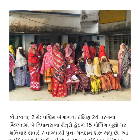
કોલકાતા, 2 મે: પશ્ચિમ બંગાળના દક્ષિણ 24 પરગના
જિલ્લામાં બે વિધાનસભા ક્ષેત્રો હેઠળ 15 પોલિંગ બૂથો પર
શનિવારે સવારે 7 વાગ્યાથી પુનઃ મતદાન શરૂ થયું છે. આ