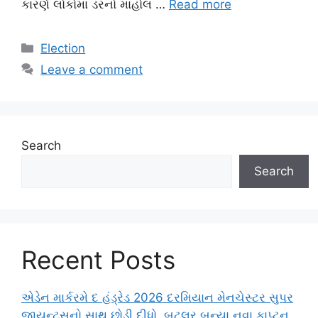
કારણે લોકોમાં ડરનો માહોલ …
Read more
Categories
Election
Leave a comment
Search
Search
Recent Posts
એડેન માર્કરમે દ હંડ્રેડ 2026 દરમિયાન મેનચેસ્ટર સુપર
જાયન્ટ્સનો સાથ છોડી દીધો, બટલર બન્યા નવા કાપ્ટન