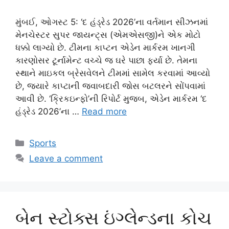
મુંબઈ, ઓગસ્ટ 5: ‘દ હંડ્રેડ 2026’ના વર્તમાન સીઝનમાં
મેનચેસ્ટર સુપર જાયન્ટ્સ (એમએસજી)ને એક મોટો
ધક્કો લાગ્યો છે. ટીમના કાપ્ટન એડેન માર્કરમ ખાનગી
કારણોસર ટૂર્નામેન્ટ વચ્ચે જ ઘરે પાછા ફર્યા છે. તેમના
સ્થાને માઇકલ બ્રેસવેલને ટીમમાં સામેલ કરવામાં આવ્યો
છે, જ્યારે કાપ્ટાની જવાબદારી જોસ બટલરને સોંપવામાં
આવી છે. ‘ક્રિકઇન્ફો’ની રિપોર્ટ મુજબ, એડેન માર્કરમ ‘દ
હંડ્રેડ 2026’ના …
Read more
Categories
Sports
Leave a comment
બેન સ્ટોક્સ ઇંગ્લેન્ડના કોચ