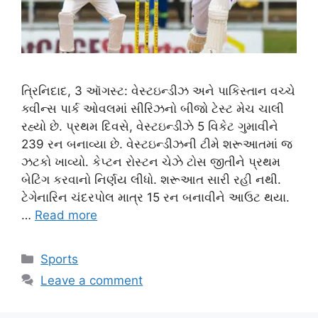
ત્રિનિદાદ, 3 ઑગસ્ટ: વેસ્ટઇન્ડીઝ અને પાકિસ્તાન વચ્ચે
ક્વીન્સ પાર્ક ઓવલમાં સીરિઝનો બીજો ટેસ્ટ મેચ ચાલી
રહ્યો છે. પ્રથમ દિવસે, વેસ્ટઇન્ડીઝે 5 વિકેટ ગુમાવીને
239 રન બનાવ્યા છે. વેસ્ટઇન્ડીઝની ટીમે શરૂઆતમાં જ
ઝટકો ખાવ્યો. કેપ્ટન રોસ્ટન ચેઝે ટોસ જીતીને પ્રથમ
બેટિંગ કરવાનો નિર્ણય લીધો. શરૂઆત સારી રહી નથી.
ટેગેનારિન ચંદરપોલ માત્ર 15 રન બનાવીને આઉટ થયા.
…
Read more
Categories
Sports
Leave a comment