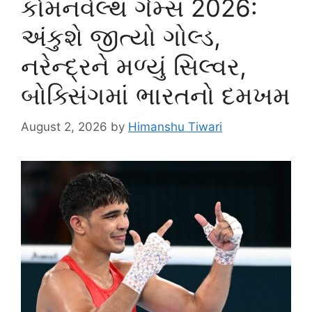
કોમનવેલ્થ ગેમ્સ 2026:
અંકુશે જીત્યો ગોલ્ડ,
નરેન્દ્રને મળ્યું સિલ્વર,
બોક્સિંગમાં ભારતનો દમખમ
August 2, 2026
by
Himanshu Tiwari