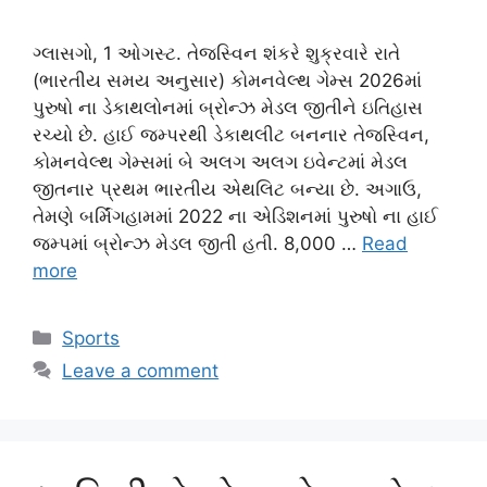
ગ્લાસગો, 1 ઓગસ્ટ. તેજસ્વિન શંકરે શુક્રવારે રાતે
(ભારતીય સમય અનુસાર) કોમનવેલ્થ ગેમ્સ 2026માં
પુરુષો ના ડેકાથલોનમાં બ્રોન્ઝ મેડલ જીતીને ઇતિહાસ
રચ્યો છે. હાઈ જમ્પરથી ડેકાથલીટ બનનાર તેજસ્વિન,
કોમનવેલ્થ ગેમ્સમાં બે અલગ અલગ ઇવેન્ટમાં મેડલ
જીતનાર પ્રથમ ભારતીય એથલિટ બન્યા છે. અગાઉ,
તેમણે બર્મિંગહામમાં 2022 ના એડિશનમાં પુરુષો ના હાઈ
જમ્પમાં બ્રોન્ઝ મેડલ જીતી હતી. 8,000 …
Read
more
Categories
Sports
Leave a comment