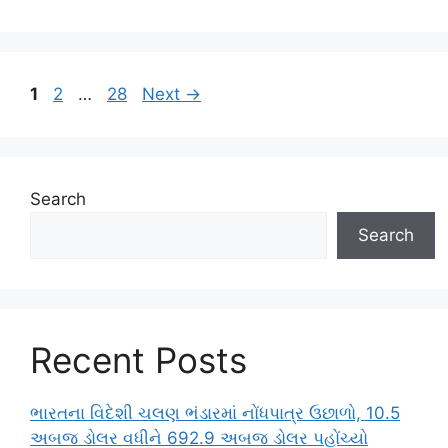
Page
Page
Page
1
2
…
28
Next
→
Search
Search
Recent Posts
ભારતના વિદેશી ચલણ ભંડારમાં નોંધપાત્ર ઉછાળો, 10.5
અબજ ડોલર વધીને 692.9 અબજ ડોલર પહોંચ્યો