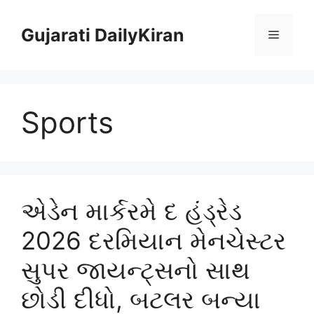
Skip
to
Gujarati DailyKiran
Menu
content
Sports
એડેન માર્કરમે દ હંડ્રેડ
2026 દરમિયાન મેનચેસ્ટર
સુપર જાયન્ટ્સનો સાથ
છોડી દીધો, બટલર બન્યા