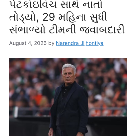
પેટકોઇવિચ સાથે નાતો
તોડ્યો, 29 મહિના સુધી
સંભાળ્યો ટીમની જવાબદારી
August 4, 2026
by
Narendra Jijhontiya