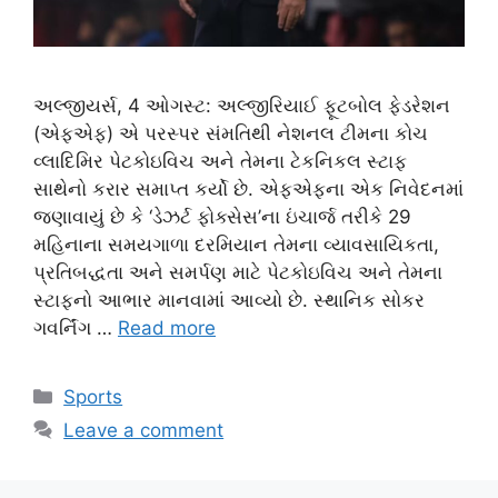
અલ્જીયર્સ, 4 ઓગસ્ટ: અલ્જીરિયાઈ ફૂટબોલ ફેડરેશન
(એફએફ) એ પરસ્પર સંમતિથી નેશનલ ટીમના કોચ
વ્લાદિમિર પેટકોઇવિચ અને તેમના ટેકનિકલ સ્ટાફ
સાથેનો કરાર સમાપ્ત કર્યો છે. એફએફના એક નિવેદનમાં
જણાવાયું છે કે ‘ડેઝર્ટ ફોક્સેસ’ના ઇંચાર્જ તરીકે 29
મહિનાના સમયગાળા દરમિયાન તેમના વ્યાવસાયિકતા,
પ્રતિબદ્ધતા અને સમર્પણ માટે પેટકોઇવિચ અને તેમના
સ્ટાફનો આભાર માનવામાં આવ્યો છે. સ્થાનિક સોકર
ગવર્નિંગ …
Read more
Categories
Sports
Leave a comment