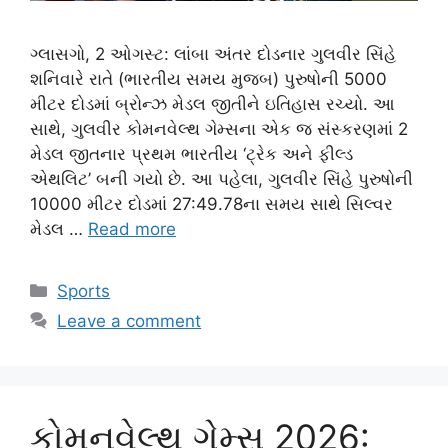
ગ્લાસગો, 2 ઓગસ્ટ: લાંબા અંતર દોડનાર ગુલવીર સિંહે
શનિવારે રાતે (ભારતીય સમય મુજબ) પુરુષોની 5000
મીટર દોડમાં બ્રોન્ઝ મેડલ જીતીને ઇતિહાસ રચ્યો. આ
સાથે, ગુલવીર કોમનવેલ્થ ગેમ્સના એક જ સંસ્કરણમાં 2
મેડલ જીતનાર પ્રથમ ભારતીય ‘ટ્રેક અને ફીલ્ડ
એથલિટ’ બની ગયો છે. આ પહેલા, ગુલવીર સિંહે પુરુષોની
10000 મીટર દોડમાં 27:49.78ના સમય સાથે સિલ્વર
મેડલ …
Read more
Categories
Sports
Leave a comment
કોમનવેલ્થ ગેમ્સ 2026: