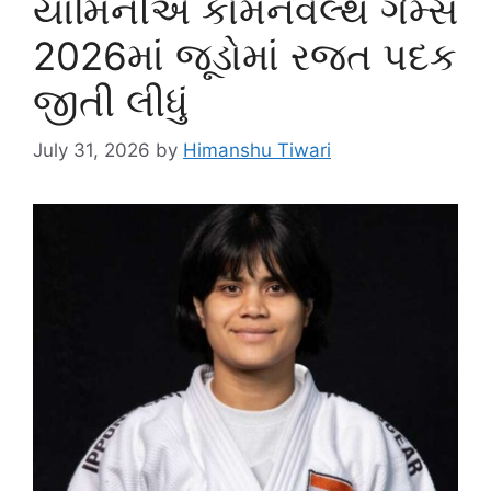
યામિનીએ કોમનવેલ્થ ગેમ્સ
2026માં જૂડોમાં રજત પદક
જીતી લીધું
July 31, 2026
by
Himanshu Tiwari