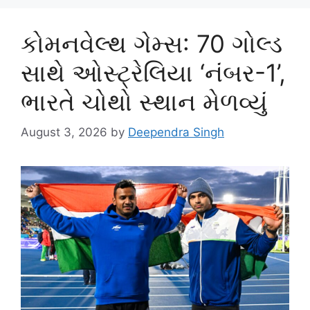
કોમનવેલ્થ ગેમ્સ: 70 ગોલ્ડ
સાથે ઓસ્ટ્રેલિયા ‘નંબર-1’,
ભારતે ચોથો સ્થાન મેળવ્યું
August 3, 2026
by
Deependra Singh