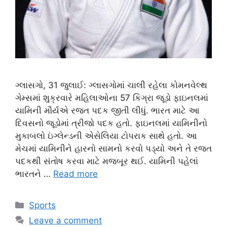
ગ્લાસગો, 31 જુલાઈ: ગ્લાસગોમાં ચાલી રહેલા કોમનવેલ્થ
ગેમ્સમાં શુક્રવારે મહિલાઓના 57 કિગ્રા જૂડો ફાઇનલમાં
યામિની મૌર્યએ રજત પદક જીતી લીધું. ભારત માટે આ
દિવસનો જૂડોમાં ત્રીજો પદક હતો. ફાઇનલમાં યામિનીનો
મુકાબલો ઇંગ્લેન્ડની એસેલિયા ટોપરાક સાથે હતો. આ
મેચમાં યામિનીને હારનો સામનો કરવો પડ્યો અને તે રજત
પદકથી સંતોષ કરવા માટે મજબૂર થઈ. યામિની પહેલાં
ભારતને …
Read more
Categories
Sports
Leave a comment