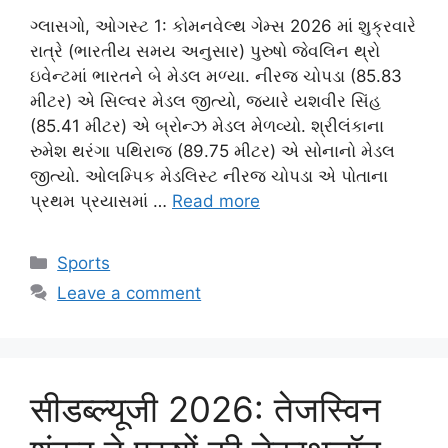
ગ્લાસગો, ઓગસ્ટ 1: કોમનવેલ્થ ગેમ્સ 2026 માં શુક્રવારે
રાત્રે (ભારતીય સમય અનુસાર) પુરુષો જેવલિન થ્રો
ઇવેન્ટમાં ભારતને બે મેડલ મળ્યા. નીરજ ચોપડા (85.83
મીટર) એ સિલ્વર મેડલ જીત્યો, જ્યારે યશવીર સિંહ
(85.41 મીટર) એ બ્રોન્ઝ મેડલ મેળવ્યો. શ્રીલંકાના
રુમેશ થરંગા પથિરાજ (89.75 મીટર) એ સોનાનો મેડલ
જીત્યો. ઓલમ્પિક મેડલિસ્ટ નીરજ ચોપડા એ પોતાના
પ્રથમ પ્રયાસમાં …
Read more
Categories
Sports
Leave a comment
सीडब्ल्यूजी 2026: तेजस्विन