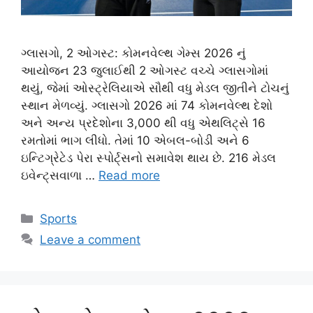
ગ્લાસગો, 2 ઓગસ્ટ: કોમનવેલ્થ ગેમ્સ 2026 નું
આયોજન 23 જુલાઈથી 2 ઓગસ્ટ વચ્ચે ગ્લાસગોમાં
થયું, જેમાં ઓસ્ટ્રેલિયાએ સૌથી વધુ મેડલ જીતીને ટોચનું
સ્થાન મેળવ્યું. ગ્લાસગો 2026 માં 74 કોમનવેલ્થ દેશો
અને અન્ય પ્રદેશોના 3,000 થી વધુ એથલિટ્સે 16
રમતોમાં ભાગ લીધો. તેમાં 10 એબલ-બોડી અને 6
ઇન્ટિગ્રેટેડ પેરા સ્પોર્ટ્સનો સમાવેશ થાય છે. 216 મેડલ
ઇવેન્ટ્સવાળા …
Read more
Categories
Sports
Leave a comment