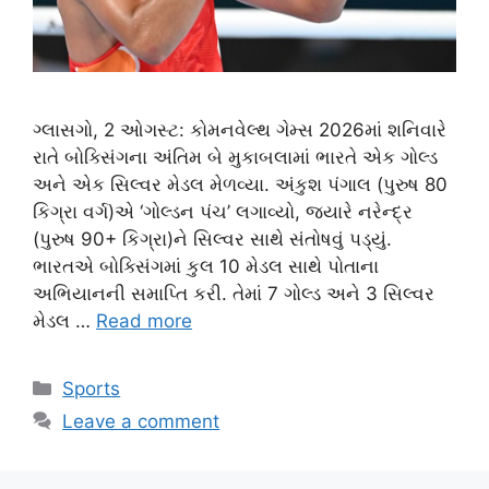
ગ્લાસગો, 2 ઓગસ્ટ: કોમનવેલ્થ ગેમ્સ 2026માં શનિવારે
રાતે બોક્સિંગના અંતિમ બે મુકાબલામાં ભારતે એક ગોલ્ડ
અને એક સિલ્વર મેડલ મેળવ્યા. અંકુશ પંગાલ (પુરુષ 80
કિગ્રા વર્ગ)એ ‘ગોલ્ડન પંચ’ લગાવ્યો, જ્યારે નરેન્દ્ર
(પુરુષ 90+ કિગ્રા)ને સિલ્વર સાથે સંતોષવું પડ્યું.
ભારતએ બોક્સિંગમાં કુલ 10 મેડલ સાથે પોતાના
અભિયાનની સમાપ્તિ કરી. તેમાં 7 ગોલ્ડ અને 3 સિલ્વર
મેડલ …
Read more
Categories
Sports
Leave a comment