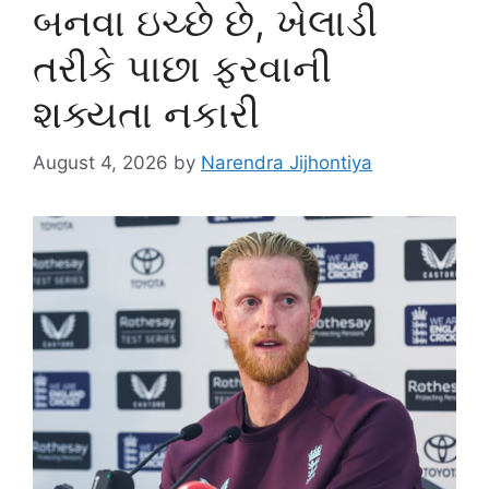
બનવા ઇચ્છે છે, ખેલાડી
તરીકે પાછા ફરવાની
શક્યતા નકારી
August 4, 2026
by
Narendra Jijhontiya