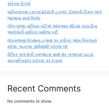
ફોરેક્સ રિઝર્વ
પાકિસ્તાનમાં ટ્રાન્સપોર્ટરોની હડતલ: ઈંધણની કિંમત અને
જુરમાના સામે વિરોધ
નીત-યુજી: સુપ્રિમ કોર્ટએ ઓમઆર શીટમાં ગડબડીના
આરોપોની યાચિકા ખારિજ કરી
લોકસભામાં વિપક્ષના હંગામા પર સ્પીકર ઓમ બિરલાનો
સંદેશ: ‘મહાત્મા ગાંધીમાંથી પ્રેરણા લો’
વૈશ્વિક સંકેતોની કમજોરતા સાથે શેર બજારમાં ઘટાડો,
ફાઇનાન્સિયલ સ્ટોક્સ પર દબાણ
Recent Comments
No comments to show.