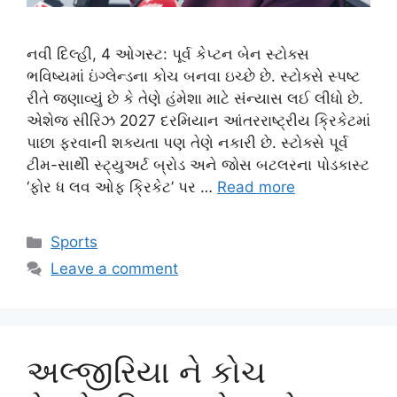
નવી દિલ્હી, 4 ઓગસ્ટ: પૂર્વ કેપ્ટન બેન સ્ટોક્સ
ભવિષ્યમાં ઇંગ્લેન્ડના કોચ બનવા ઇચ્છે છે. સ્ટોક્સે સ્પષ્ટ
રીતે જણાવ્યું છે કે તેણે હંમેશા માટે સંન્યાસ લઈ લીધો છે.
એશેજ સીરિઝ 2027 દરમિયાન આંતરરાષ્ટ્રીય ક્રિકેટમાં
પાછા ફરવાની શક્યતા પણ તેણે નકારી છે. સ્ટોક્સે પૂર્વ
ટીમ-સાથેી સ્ટ્યુઅર્ટ બ્રોડ અને જોસ બટલરના પોડકાસ્ટ
‘ફોર ધ લવ ઓફ ક્રિકેટ’ પર …
Read more
Categories
Sports
Leave a comment
અલ્જીરિયા ને કોચ