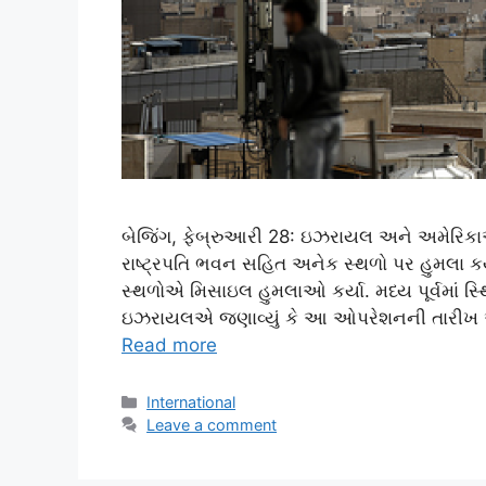
બેજિંગ, ફેબ્રુઆરી 28: ઇઝરાયલ અને અમેરિક
રાષ્ટ્રપતિ ભવન સહિત અનેક સ્થળો પર હુમલા ક
સ્થળોએ મિસાઇલ હુમલાઓ કર્યા. મધ્ય પૂર્વમાં 
ઇઝરાયલએ જણાવ્યું કે આ ઓપરેશનની તારીખ અ
Read more
Categories
International
Leave a comment