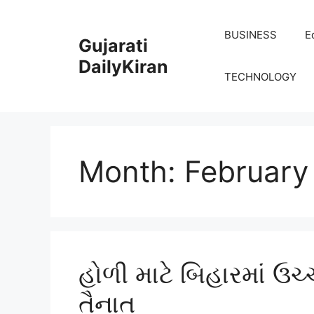
Skip
to
BUSINESS
E
Gujarati
content
DailyKiran
TECHNOLOGY
Month:
February
હોળી માટે બિહારમાં ઉચ્
તૈનાત