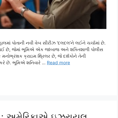
હાલમાં પોતાની નવી વેબ સીરીઝ ‘દલદલ’ને લઈને ચર્ચામાં છે.
 છે, જેમાં ભૂમિએ એક જાંબાજ અને શક્તિશાળી પોલીસ
ોભ્રંશક ક્રાઇમ થ્રિલર છે, જે દર્શકોને તેની
 કરે છે. ભૂમિએ શનિવારે …
Read more
ધ્યો: અમેરિકાએ ઇઝરાયલ