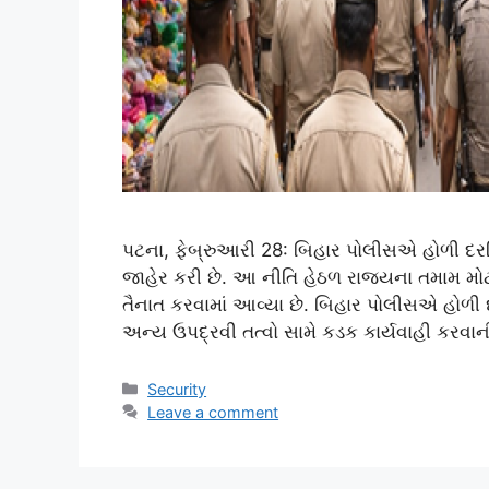
પટના, ફેબ્રુઆરી 28: બિહાર પોલીસએ હોળી દ
જાહેર કરી છે. આ નીતિ હેઠળ રાજ્યના તમામ મો
તૈનાત કરવામાં આવ્યા છે. બિહાર પોલીસએ હોળી દ
અન્ય ઉપદ્રવી તત્વો સામે કડક કાર્યવાહી કરવાન
Categories
Security
Leave a comment