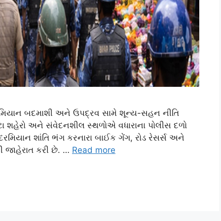
રમિયાન બદમાશી અને ઉપદ્રવ સામે શૂન્ય-સહન નીતિ
ટા શહેરો અને સંવેદનશીલ સ્થળોએ વધારાના પોલીસ દળો
રમિયાન શાંતિ ભંગ કરનારા બાઈક ગેંગ, રોડ રેસર્સ અને
ી જાહેરાત કરી છે. …
Read more