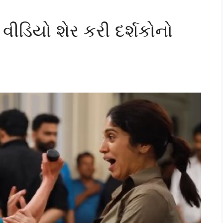
 વીડિયો શેર કરી દર્શકોનો