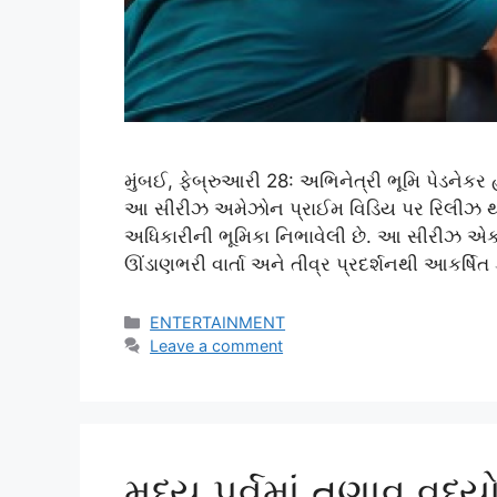
મુંબઈ, ફેબ્રુઆરી 28: અભિનેત્રી ભૂમિ પેડનેકર 
આ સીરીઝ અમેઝોન પ્રાઈમ વિડિય પર રિલીઝ થઈ
અધિકારીની ભૂમિકા નિભાવેલી છે. આ સીરીઝ એક મન
ઊંડાણભરી વાર્તા અને તીવ્ર પ્રદર્શનથી આકર્ષિત
Categories
ENTERTAINMENT
Leave a comment
મધ્ય પૂર્વમાં તણાવ વ