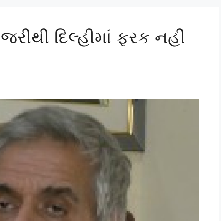
જરીથી દિલ્હીમાં ફરક નહીં