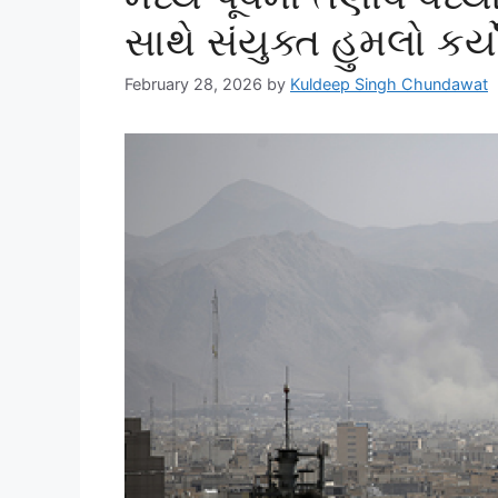
સાથે સંયુક્ત હુમલો કર્ય
February 28, 2026
by
Kuldeep Singh Chundawat