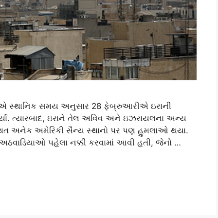
ાએ સ્થાનિક સમય અનુસાર 28 ફેબ્રુઆરીએ ઇરાની
ર્યા. ત્યારબાદ, ઇરાને તેલ અવિવ અને ઇઝરાયલના અન્ય
સ્થિત અનેક અમેરિકી સૈન્ય સ્થાનો પર પણ હુમલાઓ થયા.
ઠવાડિયાઓ પહેલા નક્કી કરવામાં આવી હતી, જેનો …