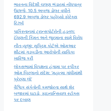
ભારતના વિદેશી ચલણ ભંડારમાં નોંધપાત્ર
ઉછાળો, 10.5 અબજ ડોલર વધીને
692.9 અબજ ડોલર પહોંચ્યો ફોરેક્સ
રિઝર્વ
પાકિસ્તાનમાં ટ્રાન્સપોર્ટરોની હડતલ:
ઈંધણની કિંમત અને જુરમાના સામે વિરોધ
નીત-યુજી: સુપ્રિમ કોર્ટએ ઓમઆર
શીટમાં ગડબડીના આરોપોની યાચિકા
ખારિજ કરી
લોકસભામાં વિપક્ષના હંગામા પર સ્પીકર
ઓમ બિરલાનો સંદેશ: ‘મહાત્મા ગાંધીમાંથી
પ્રેરણા લો’
વૈશ્વિક સંકેતોની કમજોરતા સાથે શેર
બજારમાં ઘટાડો, ફાઇનાન્સિયલ સ્ટોક્સ
પર દબાણ