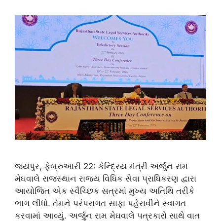
જયપુર, ફેબ્રુઆરી 22: કેન્દ્રિય મંત્રી અર્જુન રામ
મેઘવાલે રાજસ્થાન રાજ્ય વિધિક સેવા પ્રાધિકરણ દ્વારા
આયોજિત એક સ્વૈચ્છિક સત્રમાં મુખ્ય અતિથિ તરીકે
ભાગ લીધો. તેમને પરંપરાગત સાફા પહેરાવીને સ્વાગત
કરવામાં આવ્યું. અર્જુન રામ મેઘવાલે પત્રકારો સાથે વાત