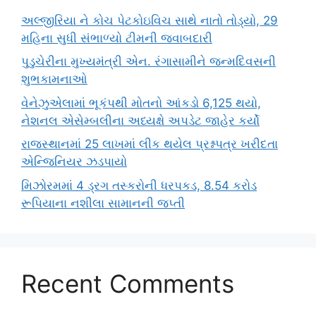
અલ્જીરિયા ને કોચ પેટકોઇવિચ સાથે નાતો તોડ્યો, 29
મહિના સુધી સંભાળ્યો ટીમની જવાબદારી
પુડુચેરીના મુખ્યમંત્રી એન. રંગાસામીને જન્મદિવસની
શુભકામનાઓ
વેનેઝુએલામાં ભૂકંપથી મોતનો આંકડો 6,125 થયો,
નેશનલ એસેમ્બલીના અધ્યક્ષે અપડેટ જાહેર કર્યો
રાજસ્થાનમાં 25 લાખમાં લીક થયેલ પ્રશ્નપત્ર ખરીદતા
એન્જિનિયર ઝડપાયો
મિઝોરમમાં 4 ડ્રગ તસ્કરોની ધરપકડ, 8.54 કરોડ
રૂપિયાના નશીલા સામાનની જપ્તી
Recent Comments