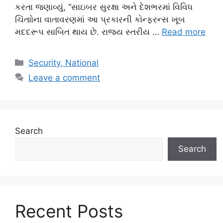
કરતા જણાવ્યું, “સાઇબર સુરક્ષા અને દેશભરમાં વિવિધ
ચિંતાોના વાતાવરણમાં આ પ્રકારની કોન્ફરન્સ ખૂબ
મદદરૂપ સાબિત થાય છે. રાજ્ય સ્તરીય …
Read more
Categories
Security, National
Leave a comment
Search
Search
Recent Posts