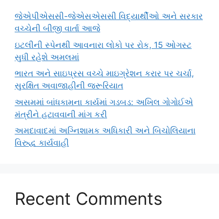
જેએપીએસસી-જેએસએસસી વિદ્યાર્થીઓ અને સરકાર
વચ્ચેની બીજી વાર્તા આજે
ઇટલીની સ્પેનથી આવનારા લોકો પર રોક, 15 ઓગસ્ટ
સુધી રહેશે અમલમાં
ભારત અને સાઇપ્રસ વચ્ચે માઇગ્રેશન કરાર પર ચર્ચા,
સુરક્ષિત અવાજાહીની જરૂરિયાત
અસમમાં બાંધકામના કાર્યમાં ગડબડ: અખિલ ગોગોઈએ
મંત્રીને હટાવવાની માંગ કરી
અમદાવાદમાં અગ્નિશામક અધિકારી અને બિચોલિયાના
વિરુદ્ધ કાર્યવાહી
Recent Comments