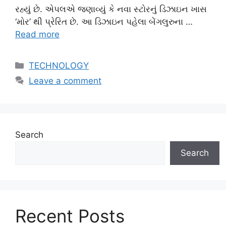
રહ્યું છે. એપલએ જણાવ્યું કે નવા સ્ટોરનું ડિઝાઇન ખાસ
‘મોર’ થી પ્રેરિત છે. આ ડિઝાઇન પહેલા બેંગલુરુના …
Read more
Categories
TECHNOLOGY
Leave a comment
Search
Search
Recent Posts