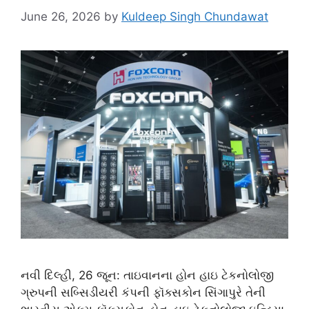
June 26, 2026
by
Kuldeep Singh Chundawat
નવી દિલ્હી, 26 જૂન: તાઇવાનના હોન હાઇ ટેકનોલોજી
ગ્રુપની સબ્સિડીયરી કંપની ફૉક્સકોન સિંગાપુરે તેની