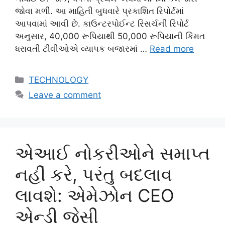
જોવા મળી. આ માહિતી બુધવારે પ્રકાશિત રિપોર્ટમાં
આપવામાં આવી છે. કાઉન્ટરપોઈન્ટ રિસર્ચની રિપોર્ટ
અનુસાર, 40,000 રૂપિયાથી 50,000 રૂપિયાની કિંમત
ધરાવતી ટીવીઓએ વ્યાપક બજારમાં …
Read more
Categories
TECHNOLOGY
Leave a comment
એઆઈ નોકરીઓને સમાપ્ત
નહીં કરે, પરંતુ બદલાવ
લાવશે: એમેઝોન CEO
એન્ડી જેસી