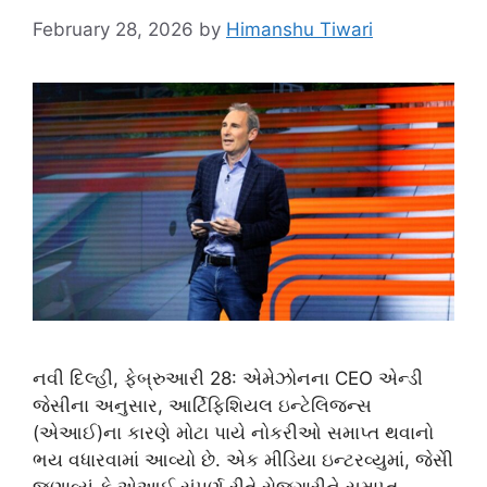
February 28, 2026
by
Himanshu Tiwari
નવી દિલ્હી, ફેબ્રુઆરી 28: એમેઝોનના CEO એન્ડી
જેસીના અનુસાર, આર્ટિફિશિયલ ઇન્ટેલિજન્સ
(એઆઈ)ના કારણે મોટા પાયે નોકરીઓ સમાપ્ત થવાનો
ભય વધારવામાં આવ્યો છે. એક મીડિયા ઇન્ટરવ્યુમાં, જેસીે