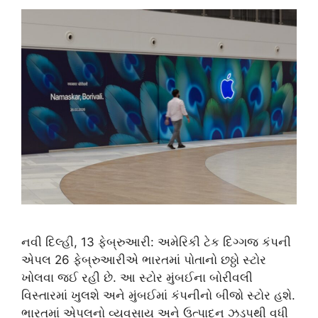
નવી દિલ્હી, 13 ફેબ્રુઆરી: અમેરિકી ટેક દિગ્ગજ કંપની
એપલ 26 ફેબ્રુઆરીએ ભારતમાં પોતાનો છઠ્ઠો સ્ટોર
ખોલવા જઈ રહી છે. આ સ્ટોર મુંબઈના બોરીવલી
વિસ્તારમાં ખુલશે અને મુંબઈમાં કંપનીનો બીજો સ્ટોર હશે.
ભારતમાં એપલનો વ્યવસાય અને ઉત્પાદન ઝડપથી વધી