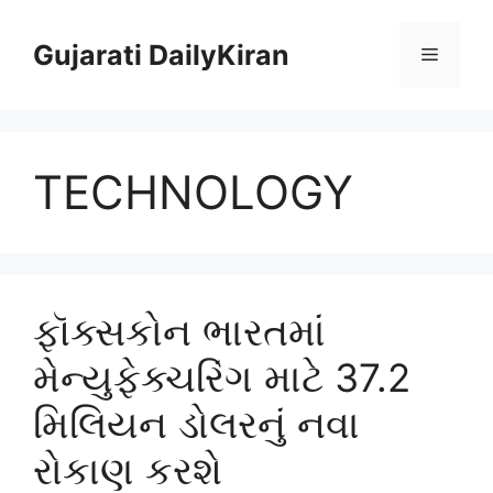
Skip
to
Gujarati DailyKiran
Menu
content
TECHNOLOGY
ફૉક્સકોન ભારતમાં
મેન્યુફેક્ચરિંગ માટે 37.2
મિલિયન ડોલરનું નવા
રોકાણ કરશે