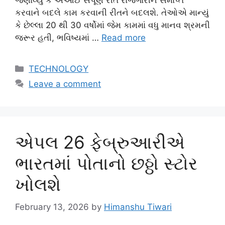
જણાવ્યું કે એઆઈ સંપૂર્ણ રીતે રોજગારીને સમાપ્ત
કરવાને બદલે કામ કરવાની રીતને બદલશે. તેઓએ માન્યું
કે છેલ્લા 20 થી 30 વર્ષોમાં જેમ કામમાં વધુ માનવ શ્રમની
જરૂર હતી, ભવિષ્યમાં …
Read more
Categories
TECHNOLOGY
Leave a comment
એપલ 26 ફેબ્રુઆરીએ
ભારતમાં પોતાનો છઠ્ઠો સ્ટોર
ખોલશે
February 13, 2026
by
Himanshu Tiwari