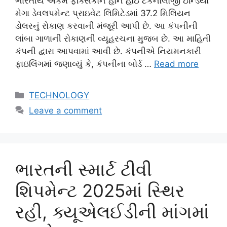
ભારતીય એકમ ફૉક્સકોન હોન હાઇ ટેકનોલોજી ઇન્ડિયા
મેગા ડેવલપમેન્ટ પ્રાઇવેટ લિમિટેડમાં 37.2 મિલિયન
ડોલરનું રોકાણ કરવાની મંજૂરી આપી છે. આ કંપનીની
લાંબા ગાળાની રોકાણની વ્યૂહરચના મુજબ છે. આ માહિતી
કંપની દ્વારા આપવામાં આવી છે. કંપનીએ નિયમનકારી
ફાઇલિંગમાં જણાવ્યું કે, કંપનીના બોર્ડ …
Read more
Categories
TECHNOLOGY
Leave a comment
ભારતની સ્માર્ટ ટીવી
શિપમેન્ટ 2025માં સ્થિર
રહી, ક્યૂએલઈડીની માંગમાં