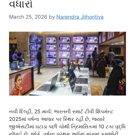
વધારો
March 25, 2026
by
Narendra Jijhontiya
નવી દિલ્હી, 25 માર્ચ: ભારતની સ્માર્ટ ટીવી શિપમેન્ટ
2025માં વર્ષના આધાર પર સ્થિર રહી છે, જ્યારે
જીએસટીમાં ઘટાડા પછી ચોથી ત્રિમાસિકમાં 10 ટકા વૃદ્ધિ
નોંધાઈ છે. જોકે, વર્ષના પ્રથમ અર્ધમાં માંગમાં કમજોરી