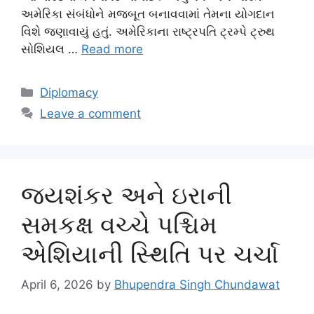
અમેરિકા સંબંધોને મજબૂત બનાવવામાં તેમના યોગદાન
વિશે જણાવાયું હતું. અમેરિકાના રાષ્ટ્રપતિ ટ્રમ્પે ટ્રુથ
સોશિયલ …
Read more
Categories
Diplomacy
Leave a comment
જયશંકર અને ઇરાની
સમકક્ષ વચ્ચે પશ્ચિમ
એશિયાની સ્થિતિ પર ચર્ચા
April 6, 2026
by
Bhupendra Singh Chundawat