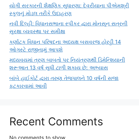
યોગી સરકારની શૈક્ષણિક સુધારણા: દેવરીયાના પીએમશ્રી
સ્કૂલનું મોડલ તરીકે ઉદાહરણ
નવી દિલ્હી: વિધાનસભાના સ્પીકર દ્વારા મોનસૂન સત્રની
સુરક્ષા વ્યવસ્થા પર સમીક્ષા
કર્ણાટક વિધાન પરિષદના અધ્યક્ષ બસવરજ હોરટ્ટી 14
ઓગસ્ટે રાજીનામું આપશે
મધ્યવયમાં ત્રણ બાબતો પર નિયંત્રણથી ડિમેન્શિયાની
શરૂઆત 13 વર્ષ સુધી ટાળી શકાય છે: અભ્યાસ
બાંબે હાઈકોર્ટ દ્વારા તરુણ તેજપાલને 10 વર્ષની સજા
ફટકારવામાં આવી
Recent Comments
No comments to show.