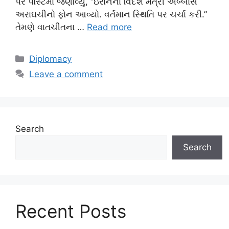
પર પોસ્ટમાં જણાવ્યું, “ઇરાનના વિદેશ મંત્રી અબ્બાસ
અરાઘચીનો ફોન આવ્યો. વર્તમાન સ્થિતિ પર ચર્ચા કરી.”
તેમણે વાતચીતના …
Read more
Categories
Diplomacy
Leave a comment
Search
Search
Recent Posts