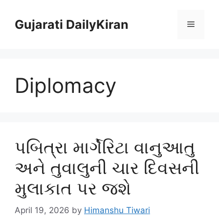
Skip
to
Gujarati DailyKiran
Menu
content
Diplomacy
પબિત્રા માર્ગેરિટા વાનુઆતુ
અને તુવાલુની ચાર દિવસની
મુલાકાત પર જશે
April 19, 2026
by
Himanshu Tiwari