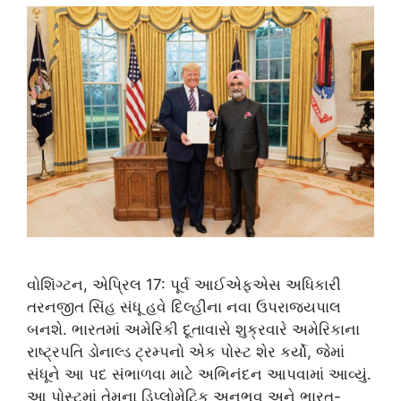
વોશિંગ્ટન, એપ્રિલ 17: પૂર્વ આઈએફએસ અધિકારી
તરનજીત સિંહ સંધૂ હવે દિલ્હીના નવા ઉપરાજ્યપાલ
બનશે. ભારતમાં અમેરિકી દૂતાવાસે શુક્રવારે અમેરિકાના
રાષ્ટ્રપતિ ડોનાલ્ડ ટ્રમ્પનો એક પોસ્ટ શેર કર્યો, જેમાં
સંધૂને આ પદ સંભાળવા માટે અભિનંદન આપવામાં આવ્યું.
આ પોસ્ટમાં તેમના ડિપ્લોમેટિક અનુભવ અને ભારત-