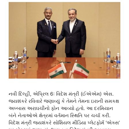
નવી દિલ્હી, એપ્રિલ 6: વિદેશ મંત્રી (ઈએએમ) એસ.
જયશંકરે રવિવારે જણાવ્યું કે તેમને તેમના ઇરાની સમકક્ષ
અબ્બાસ અરાઘચીનો ફોન આવ્યો હતો. આ દરમિયાન
બંને નેતાઓએ ક્ષેત્રમાં વર્તમાન સ્થિતિ પર ચર્ચા કરી.
વિદેશ મંત્રી જયશંકરે સોશિયલ મીડિયા પ્લેટફોર્મ ‘એક્સ’