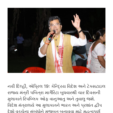
નવી દિલ્હી, એપ્રિલ 19: કેન્દ્રિય વિદેશ અને ટેક્સટાઇલ
રાજ્ય મંત્રી પબિત્રા માર્ગેરિટા બુધવારથી ચાર દિવસની
મુલાકાતે રિપબ્લિક ઓફ વાનુઆતુ અને તુવાલુ જશે.
વિદેશ મંત્રાલયે આ મુલાકાતને ભારત અને પ્રશાંત દ્વીપ
દેશો વચ્ચેના સંબંધોને મજબૂત બનાવવા માટે મહત્વપૂર્ણ