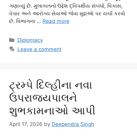
ગણાવ્યું છે. મુલાકાતનો ઉદ્દેશ દ્વિપક્ષીય સંબંધો, વિકાસ,
વેપાર અને આરોગ્ય સેવાઓ જેવા મુદ્દાઓ પર ચર્ચા કરવો
છે. વિભાગના …
Read more
Categories
Diplomacy
Leave a comment
ટ્રમ્પે દિલ્હીના નવા
ઉપરાજ્યપાલને
શુભકામનાઓ આપી
April 17, 2026
by
Deependra Singh