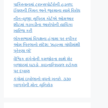
પાકિસ્તાનમાં ટ્રાન્સપોર્ટરોની હડતલ:
ઈંધણની કિંમત અને જુરમાના સામે વિરોધ
નીત-યુજી: સુપ્રિમ કોર્ટએ ઓમઆર
શીટમાં ગડબડીના આરોપોની યાચિકા
ખારિજ કરી
લોકસભામાં વિપક્ષના હંગામા પર સ્પીકર
ઓમ બિરલાનો સંદેશ: ‘મહાત્મા ગાંધીમાંથી
પ્રેરણા લો’
વૈશ્વિક સંકેતોની કમજોરતા સાથે શેર
બજારમાં ઘટાડો, ફાઇનાન્સિયલ સ્ટોક્સ
પર દબાણ
કંગોમાં ઇબોલાનો વધતો ખતરો, ૩૩૦
બાળકોની મોત: યુનિસેફ