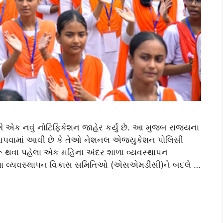
એક નવું નોટિફિકેશન જાહેર કર્યું છે. આ મુજબ રાજ્યના
આપવામાં આવી છે કે તેઓ નેશનલ એજ્યુકેશન પોલિસી
રૂ થવા પહેલા એક મહિના અંદર શાળા વ્યવસ્થાપન
ા વ્યવસ્થાપન વિકાસ સમિતિઓ (એસએમડીસી)ને બદલે …