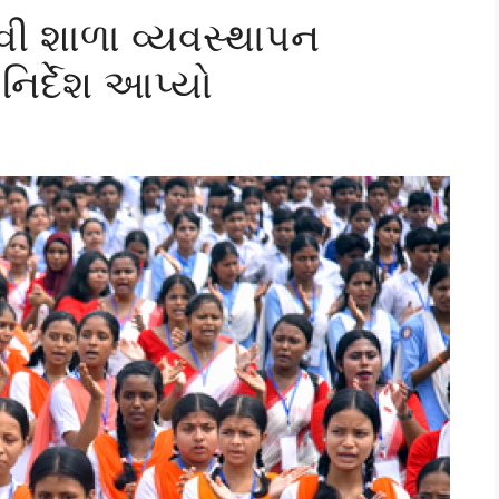
વી શાળા વ્યવસ્થાપન
િર્દેશ આપ્યો