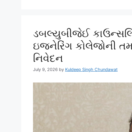
ડબલ્યુબીજેઈ કાઉન્સલિં
ઇજનેરિંગ કોલેજોની તમા
નિવેદન
July 9, 2026
by
Kuldeep Singh Chundawat