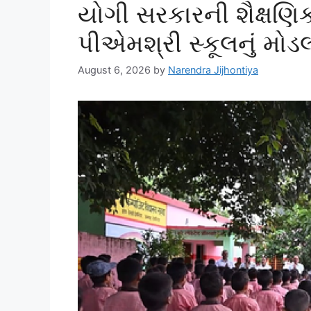
યોગી સરકારની શૈક્ષણિક
પીએમશ્રી સ્કૂલનું મો
August 6, 2026
by
Narendra Jijhontiya