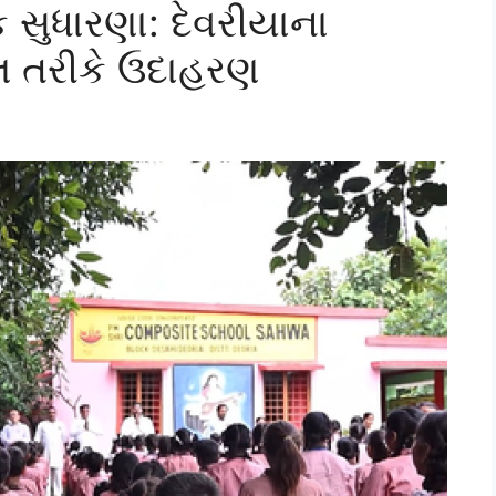
 સુધારણા: દેવરીયાના
ડલ તરીકે ઉદાહરણ