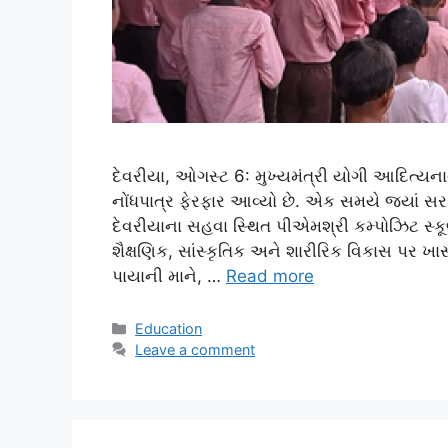
દેવરીયા, ઓગસ્ટ 6: મુખ્યમંત્રી યોગી આદિત્યનાથના
નોંધપાત્ર ફેરફાર આવ્યો છે. એક સમયે જ્યાં
દેવરીયાના સહવા સ્થિત પીએમશ્રી કમ્પોઝિટ સ્
શૈક્ષણિક, સાંસ્કૃતિક અને શારીરિક વિકાસ પર 
પાયાની માને, …
Read more
Categories
Education
Leave a comment