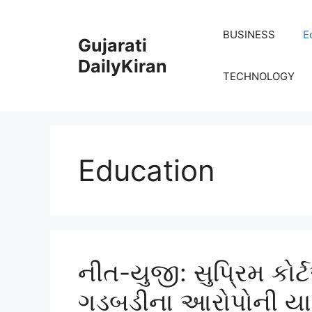
Skip
to
BUSINESS
E
Gujarati
content
DailyKiran
TECHNOLOGY
Education
નીત-યુજી: સુપ્રિમ ક
ગડબડીના આરોપોની યા