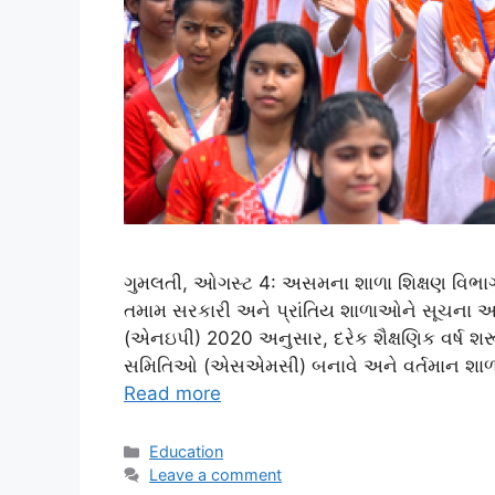
ગુમલતી, ઓગસ્ટ 4: અસમના શાળા શિક્ષણ વિભાગે 
તમામ સરકારી અને પ્રાંતિય શાળાઓને સૂચના 
(એનઇપી) 2020 અનુસાર, દરેક શૈક્ષણિક વર્ષ શ
સમિતિઓ (એસએમસી) બનાવે અને વર્તમાન શાળ
Read more
Categories
Education
Leave a comment