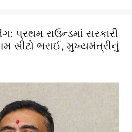
ગ: પ્રથમ રાઉન્ડમાં સરકારી
મ સીટો ભરાઈ, મુખ્યમંત્રીનું