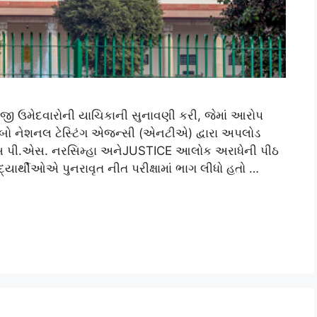
યુજી ઉમેદવારોની યાચિકાની સુનાવણી કરી, જેમાં આરોપ
જવાબો નેશનલ ટેસ્ટિંગ એજન્સી (એનટીએ) દ્વારા અપલોડ
સ પી.એસ. નરસિમ્હા અનેJUSTICE આલોક અરાધેની પીઠ
્યાર્થીઓએ પુનરાવૃત નીત પરીક્ષામાં ભાગ લીધો હતો …