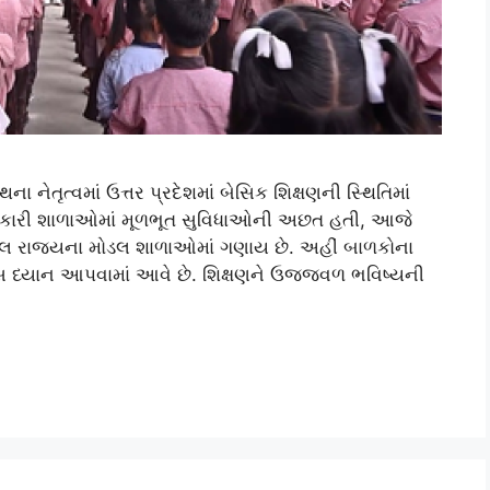
 નેતૃત્વમાં ઉત્તર પ્રદેશમાં બેસિક શિક્ષણની સ્થિતિમાં
 સરકારી શાળાઓમાં મૂળભૂત સુવિધાઓની અછત હતી, આજે
કૂલ રાજ્યના મોડલ શાળાઓમાં ગણાય છે. અહીં બાળકોના
ખાસ ધ્યાન આપવામાં આવે છે. શિક્ષણને ઉજ્જવળ ભવિષ્યની