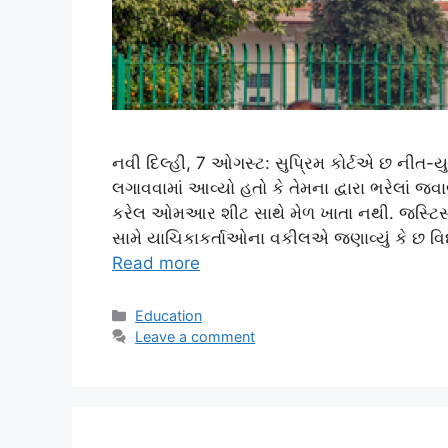
નવી દિલ્હી, 7 ઓગસ્ટ: સુપ્રિમ કોર્ટએ છ નીત-
લગાવવામાં આવ્યો હતો કે તેમના દ્વારા ભરેલાં 
કરેલ ઓમઆર શીટ સાથે મેળ ખાતા નથી. જસ્ટિ
સામે યાચિકાકર્તાઓના વકીલએ જણાવ્યું કે છ વિદ
Read more
Categories
Education
Leave a comment