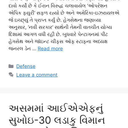
દાવો કર્યો છે કે ઈરાન વિરુદ્ધ ચલાવાયેલ ‘ઓપરેશન
એપિક ફ્યુરી’ સફળ રહ્યો છે અને અમેરિકા-ઇઝરાયલએ
જે ઇચ્છ્યું તે પ્રાપ્ત કર્યું છે. હેગસેથના જણાવ્યા
અનુસાર, ‘નવી સરકાર’ સાથેની તેમની વાતચીત યોગ્ય
દિશામાં આગળ વધી રહી છે. બુધવારે પેન્ટાગનમાં પીટ
હેગસેથ અને જૉઇન્ટ ચીફ્સ ઓફ સ્ટાફના અધ્યક્ષ
જનરલ ડેન …
Read more
Categories
Defense
Leave a comment
અસમમાં આઈએએફનું
સુખોઇ-30 લડાકુ વિમાન