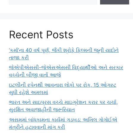
Recent Posts
‘કર્મા’ના 40 વર્ષ પૂર્ણ, જૈકી શ્રોફે ફિલ્મની જૂની યાદોને
તાજા કરી
જેએપીએસસી-જેએસએસસી વિદ્યાર્થીઓ અને સરકાર
વચ્ચેની બીજી વાર્તા આજે
ઇટલીની સ્પેનથી આવનારા લોકો પર રોક, 15 ઓગસ્ટ
સુધી રહેશે અમલમાં
ભારત અને સાઇપ્રસ વચ્ચે માઇગ્રેશન કરાર પર ચર્ચા,
સુરક્ષિત અવાજાહીની જરૂરિયાત
અસમમાં બાંધકામના કાર્યમાં ગડબડ: અખિલ ગોગોઈએ
મંત્રીને હટાવવાની માંગ કરી