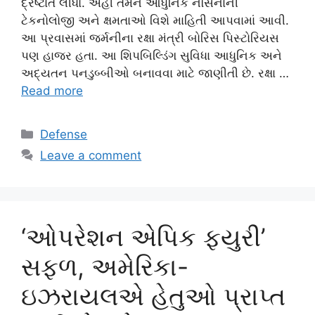
દ્રષ્ટાંત લીધો. અહીં તેમને આધુનિક નૌસેનાની
ટેકનોલોજી અને ક્ષમતાઓ વિશે માહિતી આપવામાં આવી.
આ પ્રવાસમાં જર્મનીના રક્ષા મંત્રી બોરિસ પિસ્ટોરિયસ
પણ હાજર હતા. આ શિપબિલ્ડિંગ સુવિધા આધુનિક અને
અદ્યતન પનડુબ્બીઓ બનાવવા માટે જાણીતી છે. રક્ષા …
Read more
Categories
Defense
Leave a comment
‘ઓપરેશન એપિક ફ્યુરી’
સફળ, અમેરિકા-
ઇઝરાયલએ હેતુઓ પ્રાપ્ત