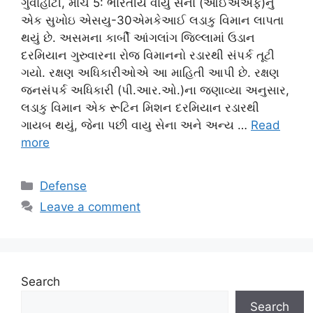
ગુવાહાટી, માર્ચ 5: ભારતીય વાયુ સેના (આઈએએફ)નું
એક સુખોઇ એસયુ-30એમકેઆઈ લડાકુ વિમાન લાપતા
થયું છે. અસમના કાર્બી આંગલાંગ જિલ્લામાં ઉડાન
દરમિયાન ગુરુવારના રોજ વિમાનનો રડારથી સંપર્ક તૂટી
ગયો. રક્ષણ અધિકારીઓએ આ માહિતી આપી છે. રક્ષણ
જનસંપર્ક અધિકારી (પી.આર.ઓ.)ના જણાવ્યા અનુસાર,
લડાકુ વિમાન એક રૂટિન મિશન દરમિયાન રડારથી
ગાયબ થયું, જેના પછી વાયુ સેના અને અન્ય …
Read
more
Categories
Defense
Leave a comment
Search
Search