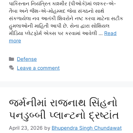
પાકિસ્તાન નિયંત્રિત કાશ્મીર (પીઓકે)માં લશ્કર-એ-
તૈબા અને જૈશ-એ-મોહમ્મદ જેવા સંગઠનો સાથે
સંકળાયેલા નવ આતંકી શિવરોને નષ્ટ કરવા માટેના સટીક
હુમલાઓની માહિતી આપી છે. સેના દ્વારા સોશિયલ
મીડિયા પ્લેટફોર્મ એક્સ પર કરવામાં આવેલી …
Read
more
Categories
Defense
Leave a comment
જર્મનીમાં રાજનાથ સિંહનો
પનડુબ્બી પ્લાન્ટનો દ્રષ્ટાંત
April 23, 2026
by
Bhupendra Singh Chundawat