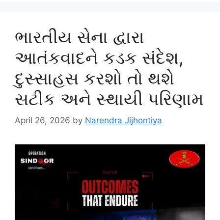
ભારતીય સેના દ્વારા
આતંકવાદને કડક સંદેશ,
દુસ્સાહસ કરશો તો થશે
સટીક અને સ્થાયી પરિણામ
April 26, 2026
by
Narendra Jijhontiya