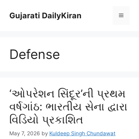
Skip
to
Gujarati DailyKiran
Menu
content
Defense
‘ઓપરેશન સિંદૂર’ની પ્રથમ
વર્ષગાંઠ: ભારતીય સેના દ્વારા
વિડિયો પ્રકાશિત
May 7, 2026
by
Kuldeep Singh Chundawat