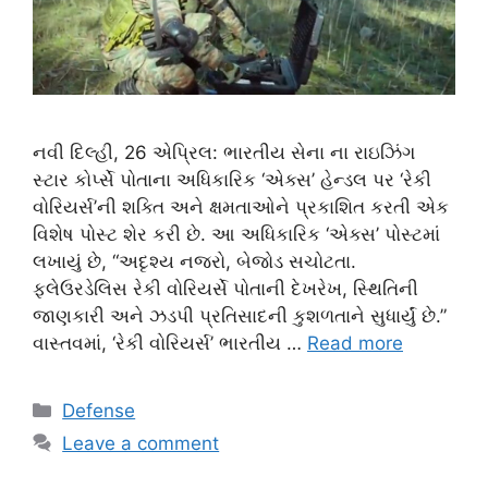
નવી દિલ્હી, 26 એપ્રિલ: ભારતીય સેના ના રાઇઝિંગ
સ્ટાર કોર્પ્સે પોતાના અધિકારિક ‘એક્સ’ હેન્ડલ પર ‘રેકી
વોરિયર્સ’ની શક્તિ અને ક્ષમતાઓને પ્રકાશિત કરતી એક
વિશેષ પોસ્ટ શેર કરી છે. આ અધિકારિક ‘એક્સ’ પોસ્ટમાં
લખાયું છે, “અદૃશ્ય નજરો, બેજોડ સચોટતા.
ફ્લેઉરડેલિસ રેકી વોરિયર્સે પોતાની દેખરેખ, સ્થિતિની
જાણકારી અને ઝડપી પ્રતિસાદની કુશળતાને સુધાર્યું છે.”
વાસ્તવમાં, ‘રેકી વોરિયર્સ’ ભારતીય …
Read more
Categories
Defense
Leave a comment