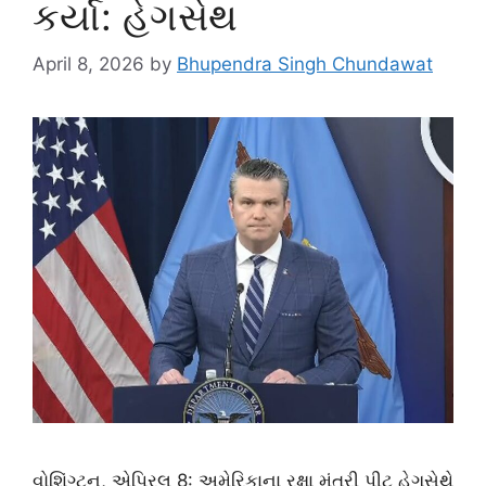
કર્યા: હેગસેથ
April 8, 2026
by
Bhupendra Singh Chundawat
વોશિંગ્ટન, એપ્રિલ 8: અમેરિકાના રક્ષા મંત્રી પીટ હેગસેથે