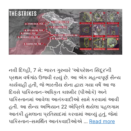
નવી દિલ્હી, 7 મે: ભારત ગુરુવારે ‘ઓપરેશન સિંદૂર’ની
પ્રથમ વર્ષગાંઠ ઉજવી રહ્યું છે. આ એક મહત્વપૂર્ણ સૈન્ય
કાર્યવાહી હતી, જે ભારતીય સેના દ્વારા ગયા વર્ષે આ જ
દિવસે પાકિસ્તાન-અધિકૃત કાશ્મીર (પીઓકે) અને
પાકિસ્તાનમાં આવેલા આતંકવાદીઓ સામે કરવામાં આવી
હતી. આ સૈન્ય અભિયાન 22 એપ્રિલે થયેલા પહલગામ
આતંકી હુમલાના પ્રતિસાદમાં કરવામાં આવ્યું હતું, જેમાં
પાકિસ્તાન-સમર્થિત આતંકવાદીઓએ …
Read more