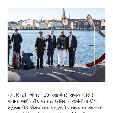
નવી દિલ્હી, એપ્રિલ 23: રક્ષા મંત્રી રાજનાથ સિંહે
પોતાના અધિકારીક પ્રવાસ દરમિયાન જર્મનીના કીલ
શહેરમાં ટીકે એમએસના પનડુબ્બી બનાવવાના પ્લાન્ટનો