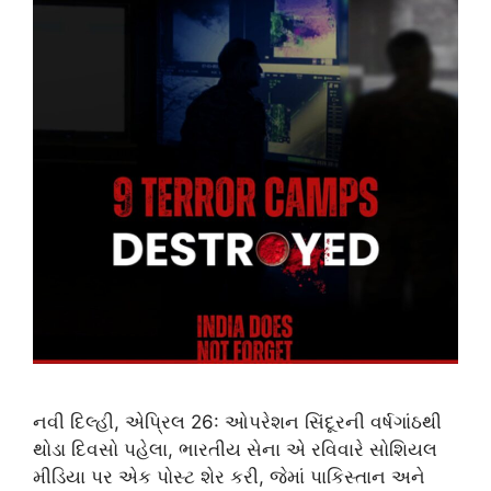
નવી દિલ્હી, એપ્રિલ 26: ઓપરેશન સિંદૂરની વર્ષગાંઠથી
થોડા દિવસો પહેલા, ભારતીય સેના એ રવિવારે સોશિયલ
મીડિયા પર એક પોસ્ટ શેર કરી, જેમાં પાકિસ્તાન અને