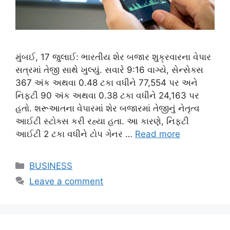
મુંબઈ, 17 જુલાઈ: ભારતીય શેર બજાર શુક્રવારના વેપાર
સત્રમાં તેજી સાથે ખુલ્યું. સવારે 9:16 વાગ્યે, સેન્સેક્સ
367 અંક અથવા 0.48 ટકા વધીને 77,554 પર અને
નિફ્ટી 90 અંક અથવા 0.38 ટકા વધીને 24,163 પર
હતો. શરૂઆતના વેપારમાં શેર બજારમાં તેજીનું નેતૃત્વ
આઈટી સ્ટોક્સ કરી રહ્યા હતા. આ કારણે, નિફ્ટી
આઈટી 2 ટકા વધીને ટોપ ગેનર …
Read more
Categories
BUSINESS
Leave a comment