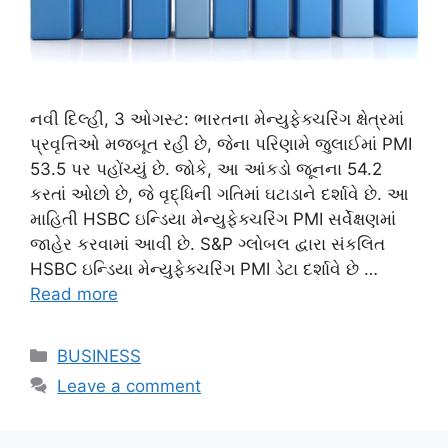
નવી દિલ્હી, 3 ઓગસ્ટ: ભારતના મેન્યુફેક્ચરિંગ ક્ષેત્રમાં
પ્રવૃત્તિઓ મજબૂત રહી છે, જેના પરિણામે જુલાઈમાં PMI
53.5 પર પહોંચ્યું છે. જોકે, આ આંકડો જૂનના 54.2
કરતાં ઓછો છે, જે વૃદ્ધિની ગતિમાં ઘટાડાને દર્શાવે છે. આ
માહિતી HSBC ઇન્ડિયા મેન્યુફેક્ચરિંગ PMI સર્વેક્ષણમાં
જાહેર કરવામાં આવી છે. S&P ગ્લોબલ દ્વારા સંકલિત
HSBC ઇન્ડિયા મેન્યુફેક્ચરિંગ PMI ડેટા દર્શાવે છે …
Read more
Categories
BUSINESS
Leave a comment