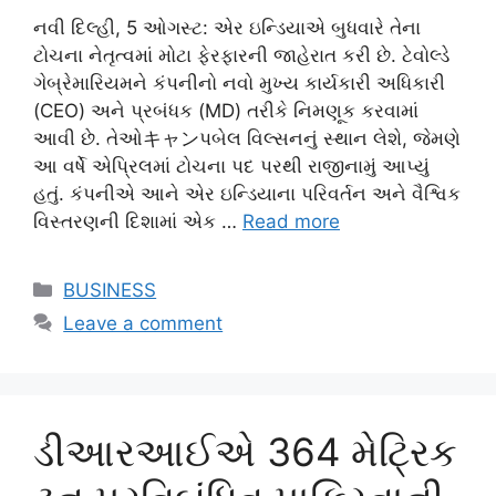
નવી દિલ્હી, 5 ઓગસ્ટ: એર ઇન્ડિયાએ બુધવારે તેના
ટોચના નેતૃત્વમાં મોટા ફેરફારની જાહેરાત કરી છે. ટેવોલ્ડે
ગેબ્રેમારિયમને કંપનીનો નવો મુખ્ય કાર્યકારી અધિકારી
(CEO) અને પ્રબંધક (MD) તરીકે નિમણૂક કરવામાં
આવી છે. તેઓキャンપબેલ વિલ્સનનું સ્થાન લેશે, જેમણે
આ વર્ષે એપ્રિલમાં ટોચના પદ પરથી રાજીનામું આપ્યું
હતું. કંપનીએ આને એર ઇન્ડિયાના પરિવર્તન અને વૈશ્વિક
વિસ્તરણની દિશામાં એક …
Read more
Categories
BUSINESS
Leave a comment
ડીઆરઆઈએ 364 મેટ્રિક