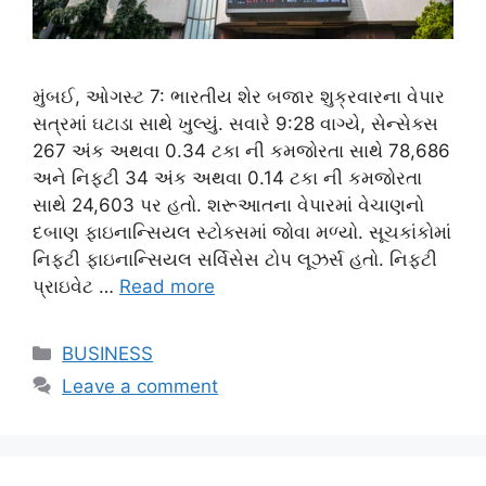
મુંબઈ, ઓગસ્ટ 7: ભારતીય શેર બજાર શુક્રવારના વેપાર
સત્રમાં ઘટાડા સાથે ખુલ્યું. સવારે 9:28 વાગ્યે, સેન્સેક્સ
267 અંક અથવા 0.34 ટકા ની કમજોરતા સાથે 78,686
અને નિફ્ટી 34 અંક અથવા 0.14 ટકા ની કમજોરતા
સાથે 24,603 પર હતો. શરૂઆતના વેપારમાં વેચાણનો
દબાણ ફાઇનાન્સિયલ સ્ટોક્સમાં જોવા મળ્યો. સૂચકાંકોમાં
નિફ્ટી ફાઇનાન્સિયલ સર્વિસેસ ટોપ લૂઝર્સ હતો. નિફ્ટી
પ્રાઇવેટ …
Read more
Categories
BUSINESS
Leave a comment