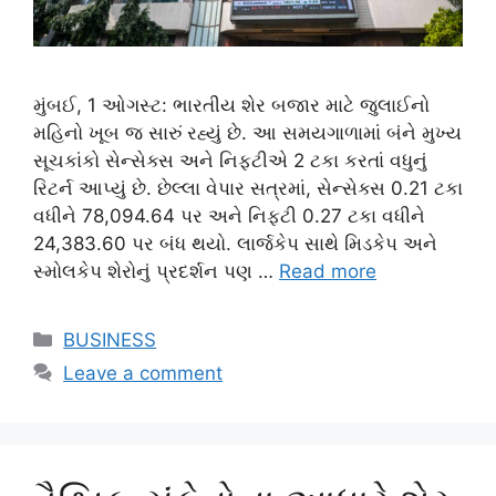
મુંબઈ, 1 ઓગસ્ટ: ભારતીય શેર બજાર માટે જુલાઈનો
મહિનો ખૂબ જ સારું રહ્યું છે. આ સમયગાળામાં બંને મુખ્ય
સૂચકાંકો સેન્સેક્સ અને નિફ્ટીએ 2 ટકા કરતાં વધુનું
રિટર્ન આપ્યું છે. છેલ્લા વેપાર સત્રમાં, સેન્સેક્સ 0.21 ટકા
વધીને 78,094.64 પર અને નિફ્ટી 0.27 ટકા વધીને
24,383.60 પર બંધ થયો. લાર્જકેપ સાથે મિડકેપ અને
સ્મોલકેપ શેરોનું પ્રદર્શન પણ …
Read more
Categories
BUSINESS
Leave a comment