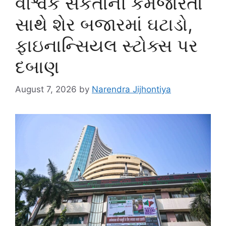
વૈશ્વિક સંકેતોની કમજોરતા
સાથે શેર બજારમાં ઘટાડો,
ફાઇનાન્સિયલ સ્ટોક્સ પર
દબાણ
August 7, 2026
by
Narendra Jijhontiya