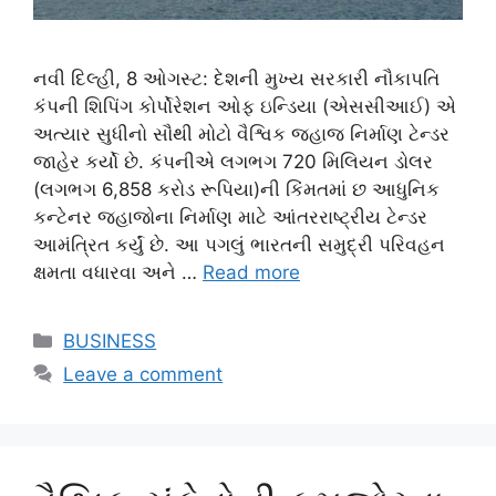
નવી દિલ્હી, 8 ઓગસ્ટ: દેશની મુખ્ય સરકારી નૌકાપતિ
કંપની શિપિંગ કોર્પોરેશન ઓફ ઇન્ડિયા (એસસીઆઈ) એ
અત્યાર સુધીનો સૌથી મોટો વૈશ્વિક જહાજ નિર્માણ ટેન્ડર
જાહેર કર્યો છે. કંપનીએ લગભગ 720 મિલિયન ડોલર
(લગભગ 6,858 કરોડ રૂપિયા)ની કિંમતમાં છ આધુનિક
કન્ટેનર જહાજોના નિર્માણ માટે આંતરરાષ્ટ્રીય ટેન્ડર
આમંત્રિત કર્યું છે. આ પગલું ભારતની સમુદ્રી પરિવહન
ક્ષમતા વધારવા અને …
Read more
Categories
BUSINESS
Leave a comment