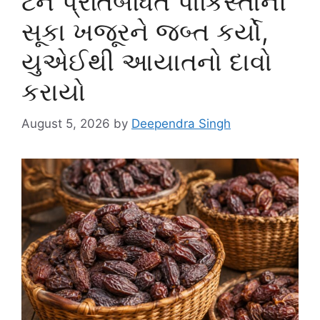
ટન પ્રતિબંધિત પાકિસ્તાની
સૂકા ખજૂરને જબ્ત કર્યો,
યુએઈથી આયાતનો દાવો
કરાયો
August 5, 2026
by
Deependra Singh