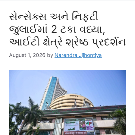
સેન્સેક્સ અને નિફ્ટી
જુલાઈમાં 2 ટકા વધ્યા,
આઈટી ક્ષેત્રે શ્રેષ્ઠ પ્રદર્શન
August 1, 2026
by
Narendra Jijhontiya