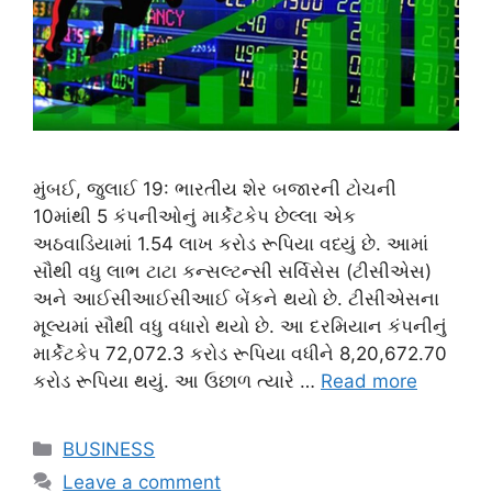
મુંબઈ, જુલાઈ 19: ભારતીય શેર બજારની ટોચની
10માંથી 5 કંપનીઓનું માર્કેટકેપ છેલ્લા એક
અઠવાડિયામાં 1.54 લાખ કરોડ રૂપિયા વધ્યું છે. આમાં
સૌથી વધુ લાભ ટાટા કન્સલ્ટન્સી સર્વિસેસ (ટીસીએસ)
અને આઈસીઆઈસીઆઈ બેંકને થયો છે. ટીસીએસના
મૂલ્યમાં સૌથી વધુ વધારો થયો છે. આ દરમિયાન કંપનીનું
માર્કેટકેપ 72,072.3 કરોડ રૂપિયા વધીને 8,20,672.70
કરોડ રૂપિયા થયું. આ ઉછાળ ત્યારે …
Read more
Categories
BUSINESS
Leave a comment