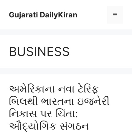
Skip
to
Gujarati DailyKiran
Menu
content
BUSINESS
અમેરિકાના નવા ટેરિફ
બિલથી ભારતના ઇજનેરી
નિકાસ પર ચિંતા:
ઔદ્યોગિક સંગઠન