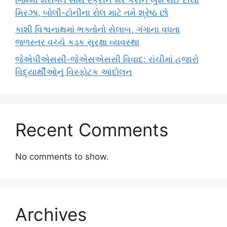
મિરઝા, બોલી-ટોનીના રોલ માટે તમે શ્રેષ્ઠ છો
કાશી વિશ્વનાથમાં ભક્તોનો સેલાબ, ગંગાના વધતા
જળસ્તર વચ્ચે કડક સુરક્ષા વ્યવસ્થા
જેએપીએસસી-જેએસએસસી વિવાદ: રાંચીમાં હજારો
વિદ્યાર્થીઓનું વિસ્ફોટક આંદોલન
Recent Comments
No comments to show.
Archives