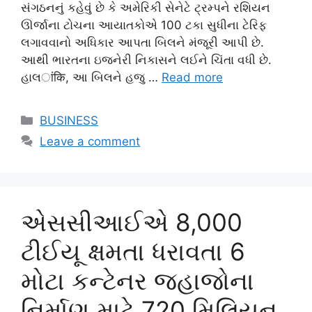
સંગઠનનું કહેવું છે કે અમેરિકી સેનેટે ટ્રમ્પને રશિયન
ઊર્જાના ટોચના આયાતકોએ 100 ટકા સુધીના ટેરિફ
લગાવવાનો અધિકાર આપતા બિલને મંજૂરી આપી છે.
આથી ભારતના ઇજનેરી નિકાસને લઈને ચિંતા વધી છે.
હાલांकि, આ બિલને હજુ …
Read more
Categories
BUSINESS
Leave a comment
એસસીઆઈએ 8,000
ટીઈયૂ ક્ષમતા ધરાવતા 6
મોટા કન્ટેનર જહાજોના
નિર્માણ માટે 720 મિલિયન