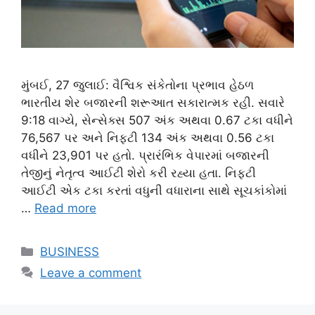
મુંબઈ, 27 જુલાઈ: વૈશ્વિક સંકેતોના પ્રભાવ હેઠળ
ભારતીય શેર બજારની શરૂઆત સકારાત્મક રહી. સવારે
9:18 વાગ્યે, સેન્સેક્સ 507 અંક અથવા 0.67 ટકા વધીને
76,567 પર અને નિફ્ટી 134 અંક અથવા 0.56 ટકા
વધીને 23,901 પર હતો. પ્રારંભિક વેપારમાં બજારની
તેજીનું નેતૃત્વ આઈટી શેરો કરી રહ્યા હતા. નિફ્ટી
આઈટી એક ટકા કરતાં વધુની વધારાના સાથે સૂચકાંકોમાં
…
Read more
Categories
BUSINESS
Leave a comment