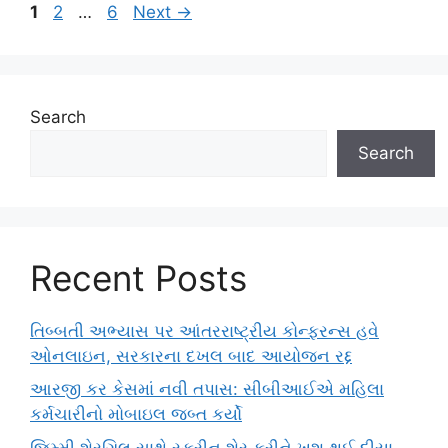
Page
Page
Page
1
2
…
6
Next
→
Search
Search
Recent Posts
તિબ્બતી અભ્યાસ પર આંતરરાષ્ટ્રીય કોન્ફરન્સ હવે
ઓનલાઇન, સરકારના દખલ બાદ આયોજન રદ્દ
આરજી કર કેસમાં નવી તપાસ: સીબીઆઈએ મહિલા
કર્મચારીનો મોબાઇલ જબ્ત કર્યો
જિમ્મી શેરગિલ સાથે સ્ક્રીન શેર કરીને ખુશ થઈ દીયા