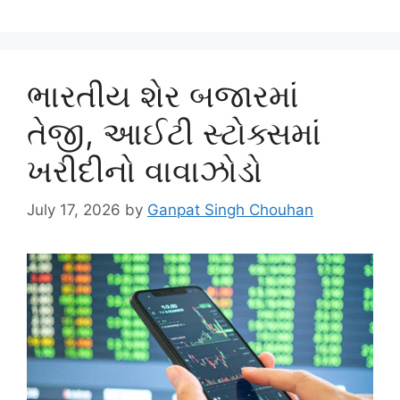
ભારતીય શેર બજારમાં
તેજી, આઈટી સ્ટોક્સમાં
ખરીદીનો વાવાઝોડો
July 17, 2026
by
Ganpat Singh Chouhan