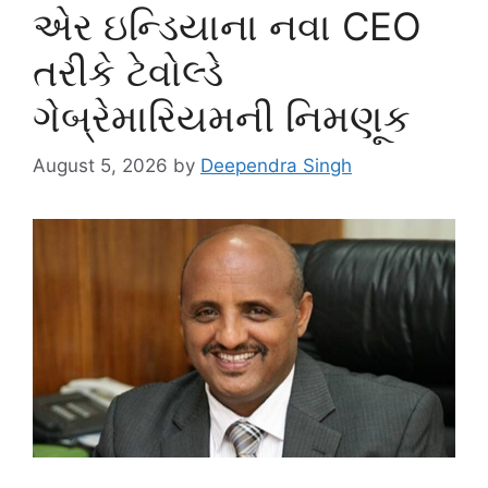
એર ઇન્ડિયાના નવા CEO
તરીકે ટેવોલ્ડે
ગેબ્રેમારિયમની નિમણૂક
August 5, 2026
by
Deependra Singh