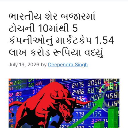
ભારતીય શેર બજારમાં
ટોચની 10માંથી 5
કંપનીઓનું માર્કેટકેપ 1.54
લાખ કરોડ રૂપિયા વધ્યું
July 19, 2026
by
Deependra Singh