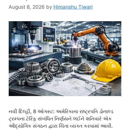
August 8, 2026
by
Himanshu Tiwari
નવી દિલ્હી, 8 ઓગસ્ટ: અમેરિકાના રાષ્ટ્રપતિ ડોનાલ્ડ
ટ્રમ્પના ટેરિફ સંબંધિત નિર્ણયને લઈને શનિવારે એક
ઔદ્યોગિક સંગઠન દ્વારા ચિંતા વ્યક્ત કરવામાં આવી.