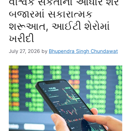
વૈશ્વિક સંકેતોના આધારે શેર
બજારમાં સકારાત્મક
શરૂઆત, આઈટી શેરોમાં
ખરીદી
July 27, 2026
by
Bhupendra Singh Chundawat