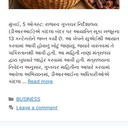
મુંબઈ, 5 ઓગસ્ટ: રાજસ્વ ગુપ્તચર નિર્દેશાલય
(ડીઆરઆઈ)એ કાંદલા બંદર પર આયાતિત સૂકા ખજૂરના
13 કન્ટેનરોને જબ્ત કર્યો છે. આ ખેપને યુએઈથી આયાત
કરવામાં આવી હોવાનું ખોટું જણાયું, જ્યારે વાસ્તવમાં તે
પાકિસ્તાનથી આવી હતી. આ માહિતી નાણાં મંત્રાલય
દ્વારા બુધવારે જાહેર કરવામાં આવી હતી. મંત્રાલયના
નિવેદન અનુસાર, ગુપ્તચર માહિતીના આધારે કરવામાં
આવેલા અભિયાનમાં, ડીઆરઆઈના અધિકારીઓએ
કાંદલા …
Read more
Categories
BUSINESS
Leave a comment