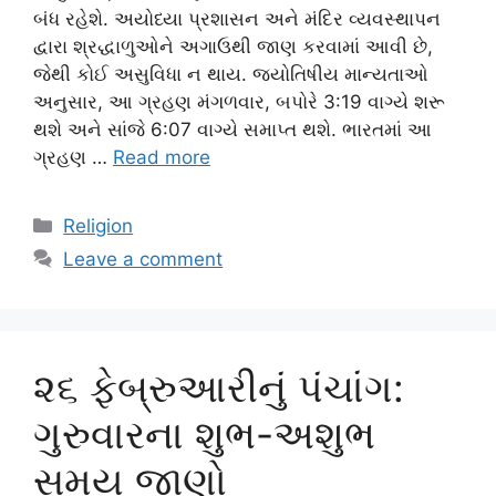
બંધ રહેશે. અયોધ્યા પ્રશાસન અને મંદિર વ્યવસ્થાપન
દ્વારા શ્રદ્ધાળુઓને અગાઉથી જાણ કરવામાં આવી છે,
જેથી કોઈ અસુવિધા ન થાય. જ્યોતિષીય માન્યતાઓ
અનુસાર, આ ગ્રહણ મંગળવાર, બપોરે 3:19 વાગ્યે શરૂ
થશે અને સાંજે 6:07 વાગ્યે સમાપ્ત થશે. ભારતમાં આ
ગ્રહણ …
Read more
Categories
Religion
Leave a comment
૨૬ ફેબ્રુઆરીનું પંચાંગ:
ગુરુવારના શુભ-અશુભ
સમય જાણો