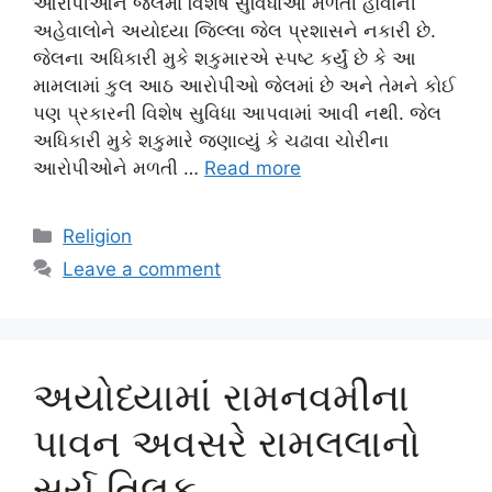
આરોપીઓને જેલમાં વિશેષ સુવિધાઓ મળતી હોવાની
અહેવાલોને અયોધ્યા જિલ્લા જેલ પ્રશાસને નકારી છે.
જેલના અધિકારી મુકે શકુમારએ સ્પષ્ટ કર્યું છે કે આ
મામલામાં કુલ આઠ આરોપીઓ જેલમાં છે અને તેમને કોઈ
પણ પ્રકારની વિશેષ સુવિધા આપવામાં આવી નથી. જેલ
અધિકારી મુકે શકુમારે જણાવ્યું કે ચઢાવા ચોરીના
આરોપીઓને મળતી …
Read more
Categories
Religion
Leave a comment
અયોધ્યામાં રામનવમીના
પાવન અવસરે રામલલાનો
સૂર્ય તિલક