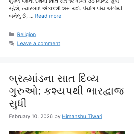
શુક્લ પક્ષની દશમી તિથિ રાતે ૧૨ વાગ્યે ૩૩ મિનિટ સુધી
રહેશે, ત્યારબાદ એકાદશી શરૂ થશે. પંચાંગ પાંચ અંગોથી
બનેલું છે, …
Read more
Categories
Religion
Leave a comment
બ્રહ્માંડના સાત દિવ્ય
ગુરુઓ: કશ્યપથી ભારદ્વાજ
સુધી
February 10, 2026
by
Himanshu Tiwari