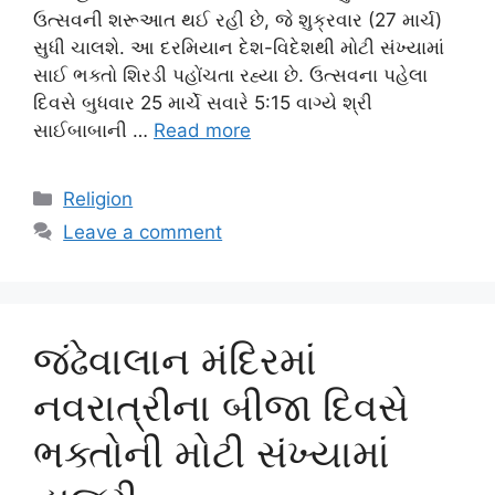
ઉત્સવની શરૂઆત થઈ રહી છે, જે શુક્રવાર (27 માર્ચ)
સુધી ચાલશે. આ દરમિયાન દેશ-વિદેશથી મોટી સંખ્યામાં
સાઈ ભક્તો શિરડી પહોંચતા રહ્યા છે. ઉત્સવના પહેલા
દિવસે બુધવાર 25 માર્ચે સવારે 5:15 વાગ્યે શ્રી
સાઈબાબાની …
Read more
Categories
Religion
Leave a comment
જંઢેવાલાન મંદિરમાં
નવરાત્રીના બીજા દિવસે
ભક્તોની મોટી સંખ્યામાં