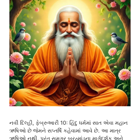
નવી દિલ્હી, ફેબ્રુઆરી 10: હિંદુ ધર્મમાં સાત એવા મહાન
ઋષિઓ છે જેમને સપ્તર્ષિ કહેવામાં આવે છે. આ માત્ર
ઋષિઓ નથી, પરંતુ સમગ્ર બ્રહ્માંડના માર્ગદર્શક અને