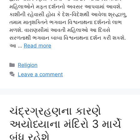
મહિલાઓને મફત દર્શનનો અવસર આપવામાં આવશે.
કાશીની રહેવાસી હોય કે દેશ-વિદેશથી આવેલા શ્રદ્ધાળુ,
તમામ માતૃશક્તિને ભગવાન વિશ્વનાથના દર્શનનો લાભ
મળશે. વારાણસીમાં આવતી મહિલાઓ આ દિવસે
સરળતાથી ભગવાન બાબા વિશ્વનાથના દર્શન કરી શકશે.
આ …
Read more
Categories
Religion
Leave a comment
ચંદ્રગ્રહણના કારણે
અયોધ્યાના મંદિરો 3 માર્ચે
બંધ રહેશે