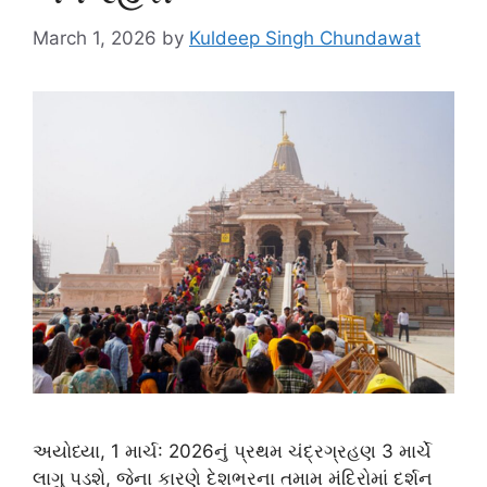
March 1, 2026
by
Kuldeep Singh Chundawat
અયોધ્યા, 1 માર્ચ: 2026નું પ્રથમ ચંદ્રગ્રહણ 3 માર્ચે
લાગુ પડશે, જેના કારણે દેશભરના તમામ મંદિરોમાં દર્શન