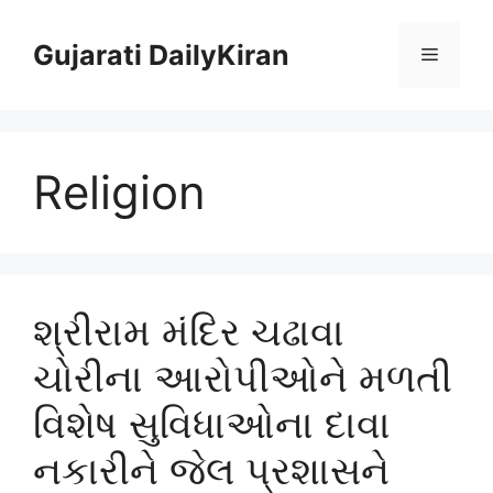
Skip
to
Gujarati DailyKiran
Menu
content
Religion
શ્રીરામ મંદિર ચઢાવા
ચોરીના આરોપીઓને મળતી
વિશેષ સુવિધાઓના દાવા
નકારીને જેલ પ્રશાસને