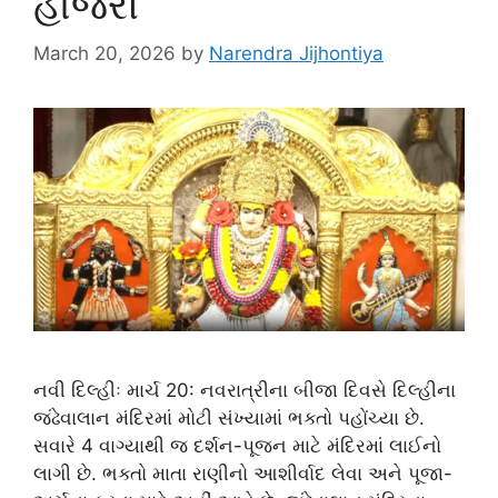
હાજરી
March 20, 2026
by
Narendra Jijhontiya
નવી દિલ્હીઃ માર્ચ 20: નવરાત્રીના બીજા દિવસે દિલ્હીના
જંઢેવાલાન મંદિરમાં મોટી સંખ્યામાં ભક્તો પહોંચ્યા છે.
સવારે 4 વાગ્યાથી જ દર્શન-પૂજન માટે મંદિરમાં લાઈનો
લાગી છે. ભક્તો માતા રાણીનો આશીર્વાદ લેવા અને પૂજા-