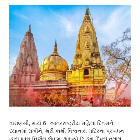
વારાણસી, માર્ચ 6: આંતરરાષ્ટ્રીય મહિલા દિવસને
ધ્યાનમાં રાખીને, શ્રી કાશી વિશ્વનાથ મંદિરના પ્રબંધન
દ્વારા ખાસ નિર્ણય લેવામાં આવ્યો છે. આ દિવસે તમામ