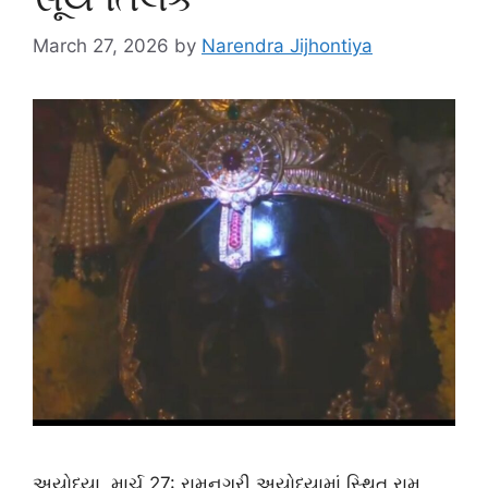
March 27, 2026
by
Narendra Jijhontiya
અયોધ્યા, માર્ચ 27: રામનગરી અયોધ્યામાં સ્થિત રામ