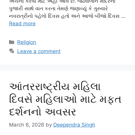
અર્ચના કરવા માટે અહીં આવે છે. જંઢેવાલાન મંદિરના
પુજારી સાથે વાત કરતા તેમણે જણાવ્યું કે ગુરુવારે
નવરાત્રીનો પહેલો દિવસ હતો અને આજે બીજો દિવસ …
Read more
Categories
Religion
Leave a comment
આંતરરાષ્ટ્રીય મહિલા
દિવસે મહિલાઓ માટે મફત
દર્શનનો અવસર
March 6, 2026
by
Deependra Singh