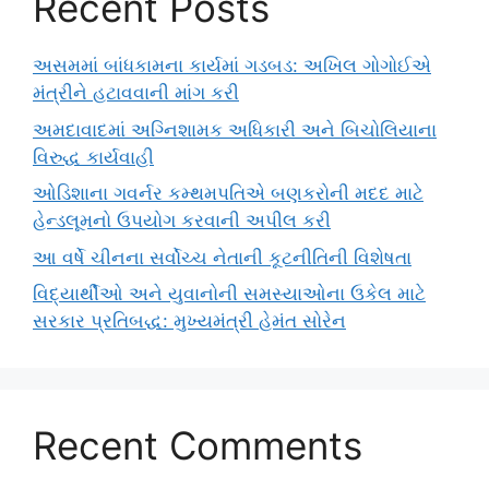
Recent Posts
અસમમાં બાંધકામના કાર્યમાં ગડબડ: અખિલ ગોગોઈએ
મંત્રીને હટાવવાની માંગ કરી
અમદાવાદમાં અગ્નિશામક અધિકારી અને બિચોલિયાના
વિરુદ્ધ કાર્યવાહી
ઓડિશાના ગવર્નર કમ્થમપતિએ બણકરોની મદદ માટે
હેન્ડલૂમનો ઉપયોગ કરવાની અપીલ કરી
આ વર્ષે ચીનના સર્વોચ્ચ નેતાની કૂટનીતિની વિશેષતા
વિદ્યાર્થીઓ અને યુવાનોની સમસ્યાઓના ઉકેલ માટે
સરકાર પ્રતિબદ્ધ: મુખ્યમંત્રી હેમંત સોરેન
Recent Comments