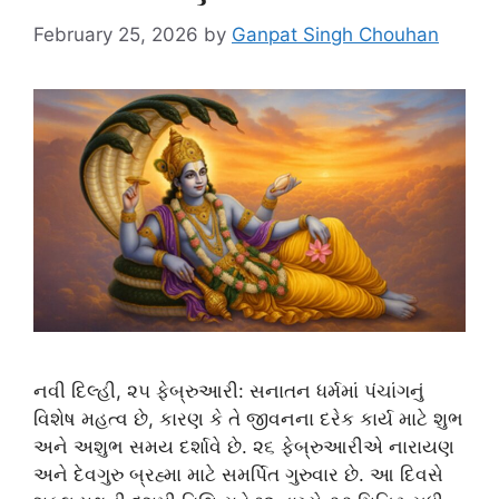
February 25, 2026
by
Ganpat Singh Chouhan
નવી દિલ્હી, ૨૫ ફેબ્રુઆરી: સનાતન ધર્મમાં પંચાંગનું
વિશેષ મહત્વ છે, કારણ કે તે જીવનના દરેક કાર્ય માટે શુભ
અને અશુભ સમય દર્શાવે છે. ૨૬ ફેબ્રુઆરીએ નારાયણ
અને દેવગુરુ બ્રહ્મા માટે સમર્પિત ગુરુવાર છે. આ દિવસે