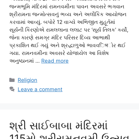
જન્મભૂમિ મંદિરમાં રામનવમીના પાવન અવસરે ભગવાન
શ્રીરામના જન્મોત્સવનું ભવ્ય અને અલૌકિક આયોજન
કરવામાં આવ્યું. બપોરે 12 વાગ્યે અભિજીત મુહૂર્તમાં
સૂર્યની કિરણોએ રામલલાના લલાટ પર ‘સૂર્ય તિલક’ કર્યો,
જેના કારણે સમગ્ર મંદિર પરિસર દિવ્ય આભાથી
પ્રકાશિત થઈ ગયું અને શ્રદ્ધાળુઓ ભાવવिभોર થઈ
ગયા. રામનવમીના અવસરે યોજાયેલ આ વિશેષ
અનુષ્ઠાનમાં …
Read more
Categories
Religion
Leave a comment
શ્રી સાઈબાબા મંદિરમાં
115મો શ્રીરામનવમી ઉત્સવ