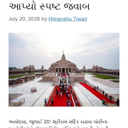
આપ્યો સ્પષ્ટ જવાબ
July 20, 2026
by
Himanshu Tiwari
અયોધ્યા, જુલાઈ 20: શ્રીરામ મંદિર ચઢાવા ચોરીના