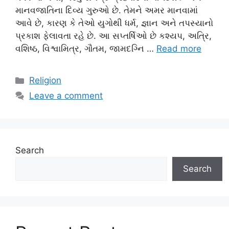
માનવજાતિના દિવ્ય ગુરુઓ છે. તેમને અમર માનવામાં
આવે છે, કારણ કે તેઓ યુગોથી ધર્મ, જ્ઞાન અને તપસ્યાનો
પ્રકાશ ફેલાવતા રહે છે. આ સપ્તર્ષિઓ છે કશ્યપ, અત્રિ,
વશિષ્ઠ, વિશ્વામિત્ર, ગૌતમ, જામદગ્નિ …
Read more
Categories
Religion
Leave a comment
Search
Search