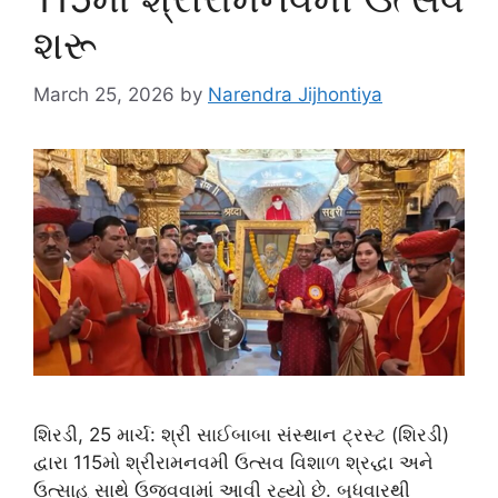
શરૂ
March 25, 2026
by
Narendra Jijhontiya
શિરડી, 25 માર્ચ: શ્રી સાઈબાબા સંસ્થાન ટ્રસ્ટ (શિરડી)
દ્વારા 115મો શ્રીરામનવમી ઉત્સવ વિશાળ શ્રદ્ધા અને
ઉત્સાહ સાથે ઉજવવામાં આવી રહ્યો છે. બુધવારથી