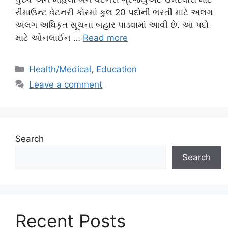
રીમાઉન્ટ વેટનરી કોરમાં કુલ 20 પદોની ભરતી માટે અલગ
અલગ અધિકૃત સૂચના બહાર પાડવામાં આવી છે. આ પદો
માટે ઓનલાઈન …
Read more
Categories
Health/Medical, Education
Leave a comment
Search
Search
Recent Posts