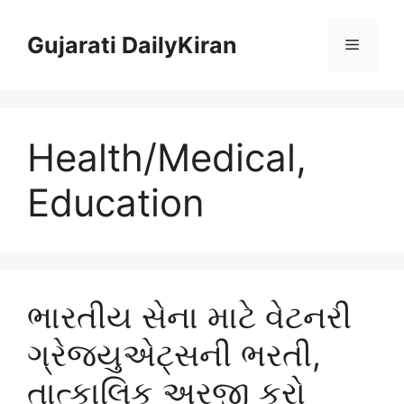
Skip
to
Gujarati DailyKiran
Menu
content
Health/Medical,
Education
ભારતીય સેના માટે વેટનરી
ગ્રેજ્યુએટ્સની ભરતી,
તાત્કાલિક અરજી કરો