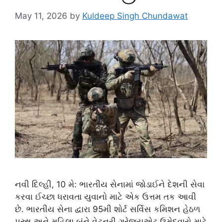
May 11, 2026
by
Kuldeep Singh Chundawat
નવી દિલ્હી, 10 મે: ભારતીય સેનામાં જોડાઈને દેશની સેવા
કરવા ઈચ્છા ધરાવતા યુવાનો માટે એક ઉત્તમ તક આવી
છે. ભારતીય સેના દ્વારા 95મી શોર્ટ સર્વિસ કમિશન હેઠળ
પુરુષ અને મહિલા બંને વેટનરી ગ્રેજ્યુએટ ઉમેદવારો માટે