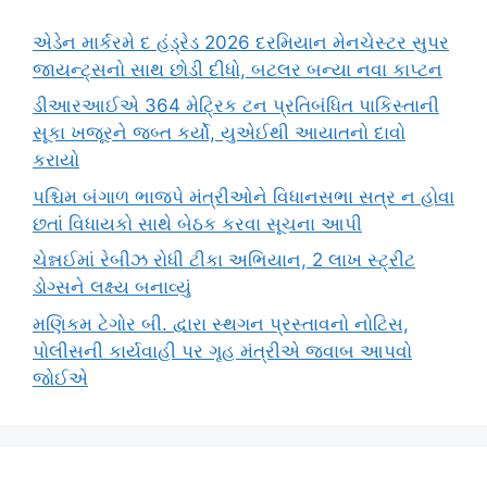
એડેન માર્કરમે દ હંડ્રેડ 2026 દરમિયાન મેનચેસ્ટર સુપર
જાયન્ટ્સનો સાથ છોડી દીધો, બટલર બન્યા નવા કાપ્ટન
ડીઆરઆઈએ 364 મેટ્રિક ટન પ્રતિબંધિત પાકિસ્તાની
સૂકા ખજૂરને જબ્ત કર્યો, યુએઈથી આયાતનો દાવો
કરાયો
પશ્ચિમ બંગાળ ભાજપે મંત્રીઓને વિધાનસભા સત્ર ન હોવા
છતાં વિધાયકો સાથે બેઠક કરવા સૂચના આપી
ચેન્નઈમાં રેબીઝ રોધી ટીકા અભિયાન, 2 લાખ સ્ટ્રીટ
ડોગ્સને લક્ષ્ય બનાવ્યું
મણિકમ ટેગોર બી. દ્વારા સ્થગન પ્રસ્તાવનો નોટિસ,
પોલીસની કાર્યવાહી પર ગૃહ મંત્રીએ જવાબ આપવો
જોઈએ