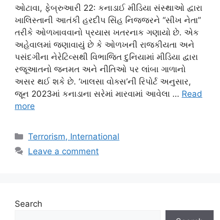
ઓટાવા, ફેબ્રુઆરી 22: કનાડાઈ મીડિયા સંસ્થાઓ દ્વારા
ખાલિસ્તાની આતંકી હરદીપ સિંહ નિજ્જરને “સીખ નેતા”
તરીકે ઓળખાવવાનો પ્રયાસ ખતરનાક ગણાયો છે. એક
અહેવાલમાં જણાવાયું છે કે ઓળખની રાજકીયતા અને
પસંદગીના નેરેટિવ્સથી વિભાજિત દુનિયામાં મીડિયા દ્વારા
રજૂઆતનો જનમત અને નીતિઓ પર લાંબા ગાળાનો
અસર થઈ શકે છે. ‘ખાલસા વોક્સ’ની રિપોર્ટ અનુસાર,
જૂન 2023માં કનાડાના સરેમાં મારવામાં આવેલા …
Read
more
Categories
Terrorism, International
Leave a comment
Search