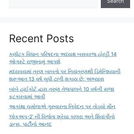
Search
Recent Posts
કર્ણાટક વિધાન પરિષદના અધ્યક્ષ બસવરજ હોરટ્ટી 14
ઓગસ્ટે રાજીનામું આપશે
મધ્યવયમાં ત્રણ બાબતો પર નિયંત્રણથી ડિમેન્શિયાની
શરૂઆત 13 વર્ષ સુધી ટાળી શકાય છે: અભ્યાસ
બાંબે હાઈકોર્ટ દ્વારા તરુણ તેજપાલને 10 વર્ષની સજા
ફટકારવામાં આવી
આકાંક્ષા ચમોલાએ ગુરુવારના નિવેદન પર તોડ્યો મૌન
‘લોકઅપ-2’ ની વિજેતા શ્રેયા કાલરા અને શિવાંગીનો
ડાન્સ, પાર્ટીનો આનંદ