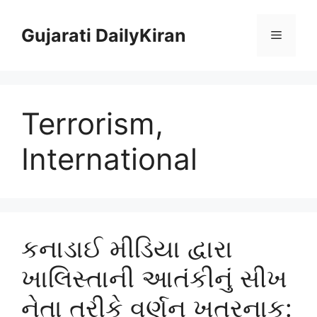
Skip
to
Gujarati DailyKiran
Menu
content
Terrorism,
International
કનાડાઈ મીડિયા દ્વારા
ખાલિસ્તાની આતંકીનું સીખ
નેતા તરીકે વર્ણન ખતરનાક: