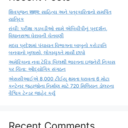
શિવપૂજન सहाय: સાહિત્ય અને પત્રકારિતાનો સમર્પિત
યાત્રિક
રાંચી: પરીક્ષા ગડબડીઓ સામે એબિવીપીનું પ્રદર્શન,
વિધાનસભા ઘેરાવની ચેતવણી
મધ્ય પ્રદેશમાં પંચાયત વિભાગના બાબુનો કરોડપતિ
બનવાનો ખુલાસો, લોકાયુક્તે માર્યો છાપો
અમેરિકાના નવા ટેરિફ બિલથી ભારતના ઇજનેરી નિકાસ
પર ચિંતા: ઔદ્યોગિક સંગઠન
એસસીઆઈએ 8,000 ટીઈયૂ ક્ષમતા ધરાવતા 6 મોટા
કન્ટેનર જહાજોના નિર્માણ માટે 720 મિલિયન ડોલરના
વૈશ્વિક ટેન્ડર જાહેર કર્યું
Recent Comments