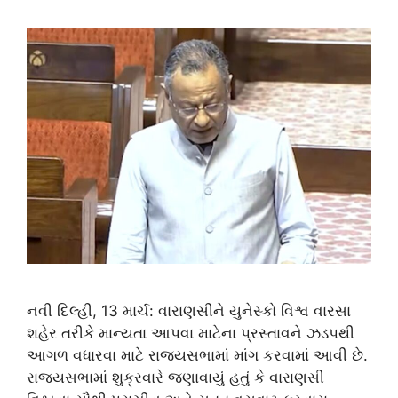
નવી દિલ્હી, 13 માર્ચ: વારાણસીને યુનેસ્કો વિશ્વ વારસા
શહેર તરીકે માન્યતા આપવા માટેના પ્રસ્તાવને ઝડપથી
આગળ વધારવા માટે રાજ્યસભામાં માંગ કરવામાં આવી છે.
રાજ્યસભામાં શુક્રવારે જણાવાયું હતું કે વારાણસી