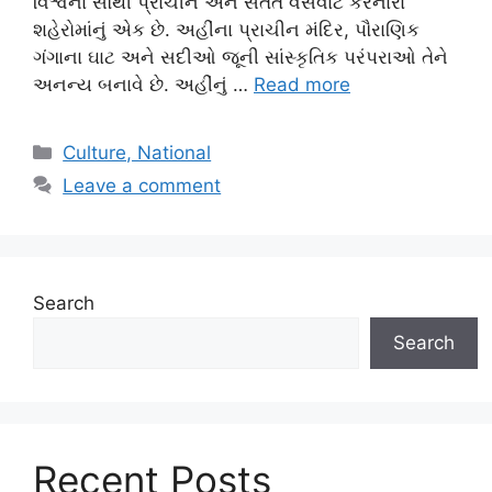
વિશ્વના સૌથી પ્રાચીન અને સતત વસવાટ કરનારા
શહેરોમાંનું એક છે. અહીંના પ્રાચીન મંદિર, પૌરાણિક
ગંગાના ઘાટ અને સદીઓ જૂની સાંસ્કૃતિક પરંપરાઓ તેને
અનન્ય બનાવે છે. અહીંનું …
Read more
Categories
Culture, National
Leave a comment
Search
Search
Recent Posts