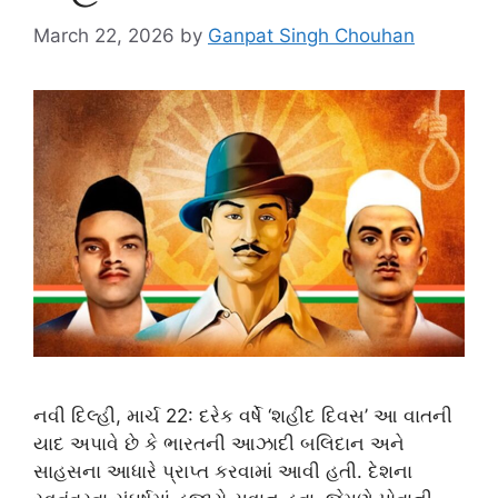
March 22, 2026
by
Ganpat Singh Chouhan
નવી દિલ્હી, માર્ચ 22: દરેક વર્ષે ‘શહીદ દિવસ’ આ વાતની
યાદ અપાવે છે કે ભારતની આઝાદી બલિદાન અને
સાહસના આધારે પ્રાપ્ત કરવામાં આવી હતી. દેશના