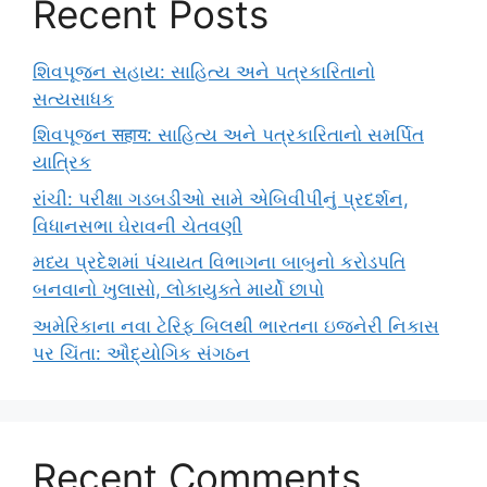
Recent Posts
શિવપૂજન સહાય: સાહિત્ય અને પત્રકારિતાનો
સત્યસાધક
શિવપૂજન सहाय: સાહિત્ય અને પત્રકારિતાનો સમર્પિત
યાત્રિક
રાંચી: પરીક્ષા ગડબડીઓ સામે એબિવીપીનું પ્રદર્શન,
વિધાનસભા ઘેરાવની ચેતવણી
મધ્ય પ્રદેશમાં પંચાયત વિભાગના બાબુનો કરોડપતિ
બનવાનો ખુલાસો, લોકાયુક્તે માર્યો છાપો
અમેરિકાના નવા ટેરિફ બિલથી ભારતના ઇજનેરી નિકાસ
પર ચિંતા: ઔદ્યોગિક સંગઠન
Recent Comments