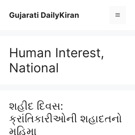
Skip
to
Gujarati DailyKiran
Menu
content
Human Interest,
National
શહીદ દિવસ:
ક્રાંતિકારીઓની શહાદતનો
મહિમા