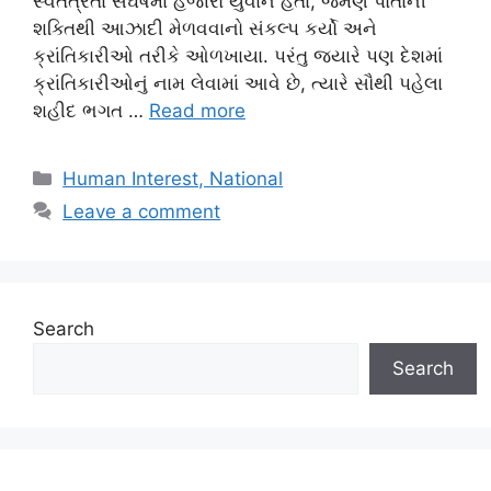
સ્વતંત્રતા સંઘર્ષમાં હજારો યુવાન હતા, જેમણે પોતાની
શક્તિથી આઝાદી મેળવવાનો સંકલ્પ કર્યો અને
ક્રાંતિકારીઓ તરીકે ઓળખાયા. પરંતુ જ્યારે પણ દેશમાં
ક્રાંતિકારીઓનું નામ લેવામાં આવે છે, ત્યારે સૌથી પહેલા
શહીદ ભગત …
Read more
Categories
Human Interest, National
Leave a comment
Search
Search