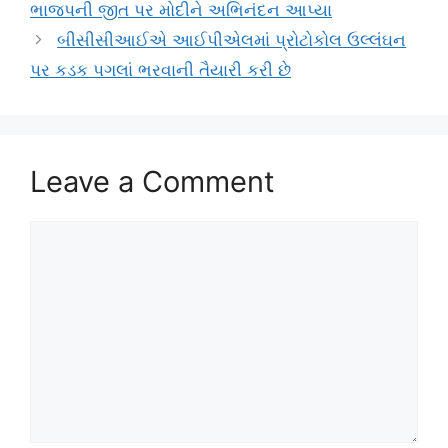
ભાજપની જીત પર મોદીને અભિનંદન આપ્યા
બીસીસીઆઈએ આઈપીએલમાં પ્રોટોકોલ ઉલ્લંઘન
પર કડક પગલાં ભરવાની તૈયારી કરી છે
Leave a Comment
Comment