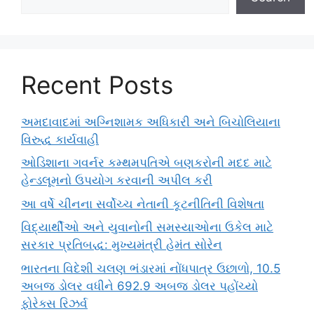
Recent Posts
અમદાવાદમાં અગ્નિશામક અધિકારી અને બિચોલિયાના
વિરુદ્ધ કાર્યવાહી
ઓડિશાના ગવર્નર કમ્થમપતિએ બણકરોની મદદ માટે
હેન્ડલૂમનો ઉપયોગ કરવાની અપીલ કરી
આ વર્ષે ચીનના સર્વોચ્ચ નેતાની કૂટનીતિની વિશેષતા
વિદ્યાર્થીઓ અને યુવાનોની સમસ્યાઓના ઉકેલ માટે
સરકાર પ્રતિબદ્ધ: મુખ્યમંત્રી હેમંત સોરેન
ભારતના વિદેશી ચલણ ભંડારમાં નોંધપાત્ર ઉછાળો, 10.5
અબજ ડોલર વધીને 692.9 અબજ ડોલર પહોંચ્યો
ફોરેક્સ રિઝર્વ