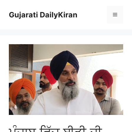
Skip
to
Gujarati DailyKiran
Menu
content