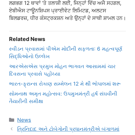
ਲਗਭਗ 12 ਥਾਵਾਂ ‘ਤੇ ਤਲਾਸ਼ੀ ਲਈ, ਜਿਨ੍ਹਾਂ ਵਿੱਚ ਅਜੈ ਸਹਗਲ,
ਏਬੀਐਸ ਟਾਊਨਸ਼ਿਪਸ ਪ੍ਰਾਈਵੇਟ ਲਿਮਿਟਡ, ਅਲਟਸ
ਬਿਲਡਰਜ਼, ਧੀਰ ਕੰਸਟ੍ਰਕਸ਼ਨ ਅਤੇ ਉਨ੍ਹਾਂ ਦੇ ਸਾਥੀ ਸ਼ਾਮਲ ਹਨ।
Related News
સ્વીડન પ્રવાસમાં પીએમ મોદીની સફળતા: 6 મહત્વપૂર્ણ
સિદ્ધિઓનો ઉલ્લેખ
આરએસએસ પ્રમુખ મોહન ભાગવત આસામમાં ચાર
દિવસના પ્રવાસે પહોંચ્યા
ભારત-ફ્રાન્સ રોકાણ સમ્મેલન 12 મે થી ભોપાલમાં શરૂ
સોમનાથ અમૃત મહોત્સવ: ઉપમુખમંત્રી હર્ષ સંઘવીની
તૈયારીની સમીક્ષા
Categories
News
ત્રિનિદાદ અને ટોબેગોની પ્રધાનમંત્રીએ બંગાળમાં