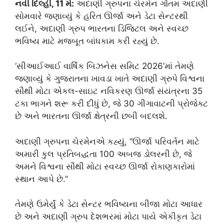
નવી દિલ્હી, 11 મે:
અદાણી ગ્રુપના ચેરમેન ગૌતમ અદાણીે
સોમવારે જણાવ્યું કે હરિત ઊર્જા અને ડેટા સેન્ટરથી
લઈને, અદાણી ગ્રુપ ભારતના ડિજિટલ અને સ્વચ્છ
ભવિષ્ય માટે મજબૂત બાંધકામ કરી રહ્યું છે.
‘સીઆઈઆઈ વાર્ષિક બિઝનેસ સમિટ 2026’માં તેમણે
જણાવ્યું કે ગુજરાતના ખાવડા ખાતે અદાણી ગ્રુપે વિશ્વના
સૌથી મોટા એકલ-સાઇટ નવિકરણ ઊર્જા સંયંત્રના 35
ટકા ભાગને શરૂ કરી દીધું છે, જે 30 ગીગાવાટની પ્રોજેક્ટ
છે અને ભારતના ઊર્જા ક્ષેત્રની છબી બદલશે.
અદાણી ગ્રુપના ચેરમેનએ કહ્યું, “ઊર્જા પરિવર્તન માટે
અમારી કુલ પ્રતિબદ્ધતા 100 અબજ ડોલરની છે, જે
અમને વિશ્વના સૌથી મોટા સ્વચ્છ ઊર્જા રોકાણકારોમાં
સ્થાન આપે છે.”
તેમણે ઉમેર્યું કે ડેટા સેન્ટર ભવિષ્યના બીજા મોટા આધાર
છે અને અદાણી ગ્રુપ દેશભરમાં મોટા પાયે એકીકૃત ડેટા