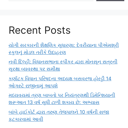
Recent Posts
યોગી સરકારની શૈક્ષણિક સુધારણા: દેવરીયાના પીએમશ્રી
સ્કૂલનું મોડલ તરીકે ઉદાહરણ
નવી દિલ્હી: વિધાનસભાના સ્પીકર દ્વારા મોનસૂન સત્રની
સુરક્ષા વ્યવસ્થા પર સમીક્ષા
કર્ણાટક વિધાન પરિષદના અધ્યક્ષ બસવરજ હોરટ્ટી 14
ઓગસ્ટે રાજીનામું આપશે
મધ્યવયમાં ત્રણ બાબતો પર નિયંત્રણથી ડિમેન્શિયાની
શરૂઆત 13 વર્ષ સુધી ટાળી શકાય છે: અભ્યાસ
બાંબે હાઈકોર્ટ દ્વારા તરુણ તેજપાલને 10 વર્ષની સજા
ફટકારવામાં આવી