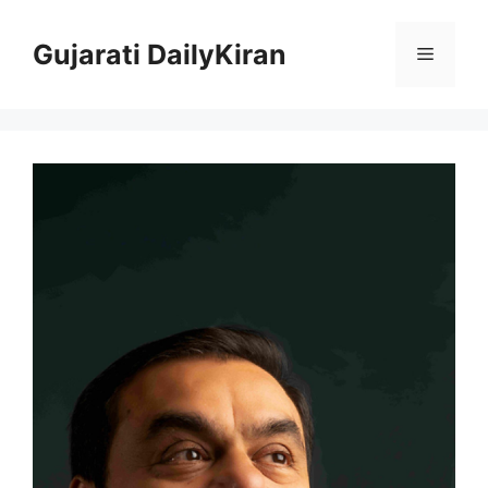
Skip
to
Gujarati DailyKiran
Menu
content