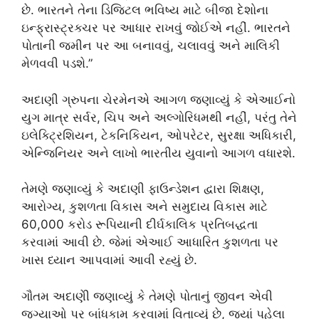
છે. ભારતને તેના ડિજિટલ ભવિષ્ય માટે બીજા દેશોના
ઇન્ફ્રાસ્ટ્રક્ચર પર આધાર રાખવું જોઈએ નહીં. ભારતને
પોતાની જમીન પર આ બનાવવું, ચલાવવું અને માલિકી
મેળવવી પડશે.”
અદાણી ગ્રુપના ચેરમેનએ આગળ જણાવ્યું કે એઆઈનો
યુગ માત્ર સર્વર, ચિપ અને અલ્ગોરિધમથી નહીં, પરંતુ તેને
ઇલેક્ટ્રિશિયન, ટેકનિકિયન, ઓપરેટર, સુરક્ષા અધિકારી,
એન્જિનિયર અને લાખો ભારતીય યુવાનો આગળ વધારશે.
તેમણે જણાવ્યું કે અદાણી ફાઉન્ડેશન દ્વારા શિક્ષણ,
આરોગ્ય, કુશળતા વિકાસ અને સમુદાય વિકાસ માટે
60,000 કરોડ રૂપિયાની દીર્ઘકાલિક પ્રતિબદ્ધતા
કરવામાં આવી છે. જેમાં એઆઈ આધારિત કુશળતા પર
ખાસ ધ્યાન આપવામાં આવી રહ્યું છે.
ગૌતમ અદાણીે જણાવ્યું કે તેમણે પોતાનું જીવન એવી
જગ્યાઓ પર બાંધકામ કરવામાં વિતાવ્યું છે, જ્યાં પહેલા