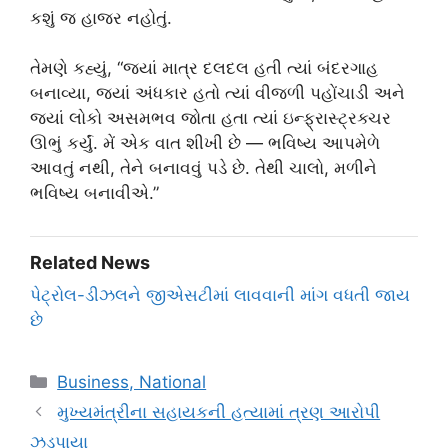
કશું જ હાજર નહોતું.
તેમણે કહ્યું, “જ્યાં માત્ર દલદલ હતી ત્યાં બંદરગાહ
બનાવ્યા, જ્યાં અંધકાર હતો ત્યાં વીજળી પહોંચાડી અને
જ્યાં લોકો અસમભવ જોતા હતા ત્યાં ઇન્ફ્રાસ્ટ્રક્ચર
ઊભું કર્યું. મેં એક વાત શીખી છે — ભવિષ્ય આપમેળે
આવતું નથી, તેને બનાવવું પડે છે. તેથી ચાલો, મળીને
ભવિષ્ય બનાવીએ.”
Related News
પેટ્રોલ-ડીઝલને જીએસટીમાં લાવવાની માંગ વધતી જાય
છે
Categories
Business, National
મુખ્યમંત્રીના સહાયકની હત્યામાં ત્રણ આરોપી
ઝડપાયા