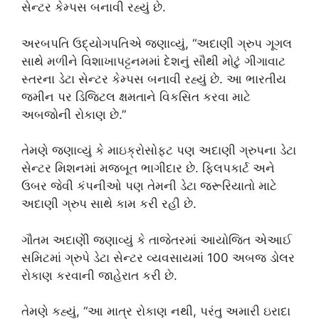
સેન્ટર કેમ્પસ બનાવી રહ્યું છે.
અરબપતિ ઉદ્યોગપતિએ જણાવ્યું, “અદાણી ગ્રુપ ગૂગલ
સાથે મળીને વિશાખાપટ્ટનમમાં દેશનું સૌથી મોટું ગીગાવાટ
સ્તરના ડેટા સેન્ટર કેમ્પસ બનાવી રહ્યું છે. આ ભારતીય
જમીન પર ડિજિટલ ક્ષમતાને વિકસિત કરવા માટે
અબજોની રોકાણ છે.”
તેમણે જણાવ્યું કે માઇક્રોસોફ્ટ પણ અદાણી ગ્રુપના ડેટા
સેન્ટર મિશનમાં મજબૂત ભાગીદાર છે. ફ્લિપકાર્ટ અને
ઉબર જેવી કંપનીઓ પણ તેમની ડેટા જરૂરિયાતો માટે
અદાણી ગ્રુપ સાથે કામ કરી રહી છે.
ગૌતમ અદાણીે જણાવ્યું કે તાજેતરમાં આયોજિત એઆઈ
સમિટમાં ગ્રુપે ડેટા સેન્ટર વ્યવસાયમાં 100 અબજ ડોલર
રોકાણ કરવાની જાહેરાત કરી છે.
તેમણે કહ્યું, “આ માત્ર રોકાણ નથી, પરંતુ અમારી ઇરાદા