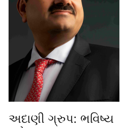
અદાણી ગ્રુપ: ભવિષ્ય