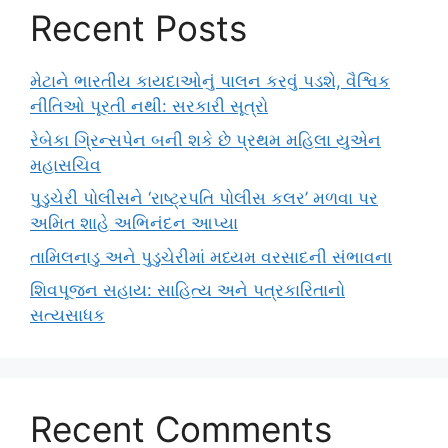
Recent Posts
મેટાને ભારતીય કાયદાઓનું પાલન કરવું પડશે, વૈશ્વિક
નીતિઓ પૂરતી નથી: સરકારી સૂત્રો
રેબેકા ગ્રિન્સપેન બની શકે છે પ્રથમ મહિલા યુએન
મહાસચિવ
પુડુચેરી પોલીસને ‘રાષ્ટ્રપતિ પોલીસ કલર’ મળવા પર
અમિત શાહે અભિનંદન આપ્યા
તામિલનાડુ અને પુડુચેરીમાં મધ્યમ વરસાદની સંભાવના
શિવપૂજન સહાય: સાહિત્ય અને પત્રકારિતાનો
સત્યસાધક
Recent Comments