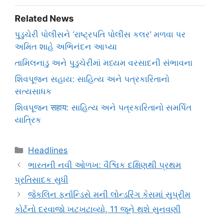
Related News
પુડુચેરી પોલીસને ‘રાષ્ટ્રપતિ પોલીસ કલર’ મળવા પર
અમિત શાહે અભિનંદન આપ્યા
તામિલનાડુ અને પુડુચેરીમાં મધ્યમ વરસાદની સંભાવના
શિવપૂજન સહાય: સાહિત્ય અને પત્રકારિતાનો
સત્યસાધક
શિવપૂજન सहाय: સાહિત્ય અને પત્રકારિતાનો સમર્પિત
યાત્રિક
Categories
Headlines
ભારતની નવી ઓળખ: વૈશ્વિક દક્ષિણથી પ્રથમ
પ્રતિસાદક સુધી
જેકલિન ફર્નાન્ડિસે મની લોન્ડરિંગ કેસમાં સુપ્રીમ
કોર્ટનો દરવાજો ખટખટાવ્યો, 11 જૂને થશે સુનવણી