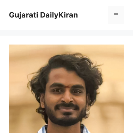
Skip
to
Gujarati DailyKiran
Menu
content