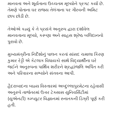
માનવતા અને શૂર્યતાના ઉચ્ચતમ મૂલ્યોને પ્રગટ કર્યા છે.
તેમણે પોતાના ઘર રાજ્ય તેલંગાના પર ગૌરવની અમિટ
છાપ છોડી છે.
તેઓએ કહ્યું કે તે પ્રસંગે અનુરુપ દ્વારા દર્શાવેલ
માનવતાના મૂલ્યો, કરૂણા અને સાહસ શ્રેષ્ઠ બલિદાનનો
પુરાવો છે.
મુખ્યમંત્રીના નિર્દેશોનું પાલન કરતાં સાંસદ ચમાલા કિરણ
કુમાર રેડ્ડી એ કેટલાક વિધાયકો સાથે વિદ્યાર્થીના ઘરે
જઈને અનુરુપના પાર્થિવ શરીરને શ્રદ્ધાંજલિ અર્પિત કરી
અને પરિવારના સભ્યોને સંતવના આપી.
હૈદરાબાદના બાહ્ય વિસ્તારમાં અબ્દુલ્લાપુરમેટના રહેવાસી
અનુરુપે તાજેતરમાં ઉત્તર ટેક્સાસ યુનિવર્સિટીમાં
(યુએનટી) કમ્પ્યુટર વિજ્ઞાનમાં સ્નાતકની ડિગ્રી પૂર્ણ કરી
હતી.