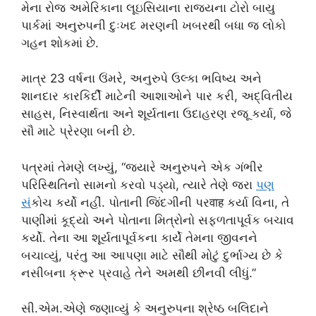
મેના રોજ અમેરિકાના લૂઇસિયાના રાજ્યના ટોરો બાયુ
પાર્કમાં અનુરુપની દુઃખદ મરણની ખબરથી બધા જ લોકો
ગહન શોકમાં છે.
માત્ર 23 વર્ષના ઉંમરે, અનુરુપે ઉલ્કા ભવિષ્ય અને
શાનદાર કારકિર્દી માટેની આશાઓને પાર કરી, અદ્વિતીય
સાહસ, નિસ્વાર્થતા અને શૂર્યતાના ઉદાહરણ રજૂ કર્યા, જે
સૌ માટે પ્રેરણા બની છે.
પત્રમાં તેમણે લખ્યું, “જ્યારે અનુરુપને એક ગંભીર
પરિસ્થિતિનો સામનો કરવો પડ્યો, ત્યારે તેણે જરા
પણ
સ
ંકોચ કર્યો નહીં. પોતાની જિંદગીની પરवाह કર્યા વિના, તે
પાણીમાં કૂદ્યો અને પોતાના મિત્રોનો સફળતાપૂર્વક બચાવ
કર્યો. તેના આ શૂર્યતાપૂર્વકના કાર્યે તેમના જીવનને
બચાવ્યું, પરંતુ આ આપણા માટે સૌથી મોટું દુર્ભાગ્ય છે કે
નસીબના ક્રૂર પ્રવાહે તેને અમથી છીનવી લીધું.”
સી.એમ.એણે જણાવ્યું કે અનુરુપના શ્રેષ્ઠ બલિદાને