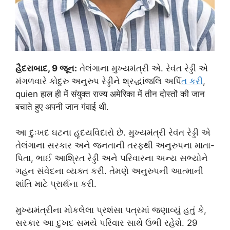
હૈદરાબાદ, 9 જૂન:
તેલંગાના મુખ્યમંત્રી એ. રેવંત રેડ્ડી એ
મંગળવારે કોદુરુ અનુરુપ રેડ્ડીને શ્રદ્ધાંજલિ અર્પિ
ત કર
ી,
quien हाल ही में संयुक्त राज्य अमेरिका में तीन दोस्तों की जान
बचाते हुए अपनी जान गंवाई थी.
આ દુઃખદ ઘટના હૃદયવિદારો છે. મુખ્યમંત્રી રેવંત રેડ્ડી એ
તેલંગાના સરકાર અને જનતાની તરફથી અનુરુપના માતા-
પિતા, ભાઈ આશ્રિત રેડ્ડી અને પરિવારના અન્ય સભ્યોને
ગહન સંવેદના વ્યક્ત કરી. તેમણે અનુરુપની આત્માની
શાંતિ માટે પ્રાર્થના કરી.
મુખ્યમંત્રીના મોકલેલા પ્રશંસા પત્રમાં જણાવ્યું હતું કે,
સરકાર આ દુખદ સમયે પરિવાર સાથે ઉભી રહેશે. 29