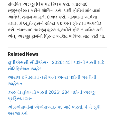
સંબંધિત અરજી લિંક પર ક્લિક કરો. ત્યારબાદ
રજીસ્ટ્રેશન કરીને લોગિન કરો. પછી ફોર્મમાં માંગવામાં
આવેલી તમામ માહિતી દાખલ કરો. માંગવામાં આવેલા
તમામ ડોક્યુમેન્ટ્સને યોગ્ય કદ અને ફૉન્ટમાં અપલોડ
કરો. ત્યારબાદ અરજી શુલ્ક ચૂકવીને ફોર્મ સબમિટ કરો.
અંતે, અરજી ફોર્મનો પ્રિન્ટ આઉટ ભવિષ્ય માટે કાઢી લો.
Related News
યુપીએસસી સીડીએસ-II 2026: 451 પદોની ભરતી માટે
નોટિફિકેશન જાહેર
ઓયલ ઇન્ડિયામાં નર્સ અને અન્ય પદોની ભરતીની
જાહેરાત
ઝારખંડ હોમગાર્ડ ભરતી 2026: 284 પદોની અરજી
પ્રક્રિયા શરૂ
એસએસબીમાં એએસઆઈ પદ માટે ભરતી, 4 મે સુધી
અરજી કરો