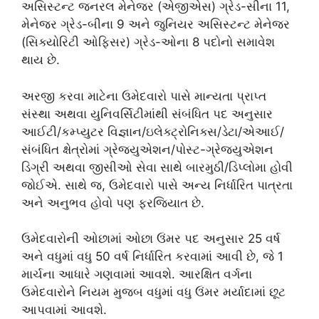
અસિસ્ટન્ટ જનરલ મેનેજર (એજીએસ) ગ્રેડ-સીના 11,
મેનેજર ગ્રેડ-બીના 9 અને જુનિયર અસિસ્ટન્ટ મેનેજર
(સિક્યોરિટી ઓફિસર) ગ્રેડ-ઓના 8 પદોનો સમાવેશ
થાય છે.
અરજી કરવા માટેના ઉમેદવારો પાસે માન્યતા પ્રાપ્ત
સંસ્થા અથવા યુનિવર્સિટીમાંથી સંબંધિત પદ અનુસાર
આઈટી/કમ્પ્યુટર વિજ્ઞાન/ઇલેક્ટ્રોનિક્સ/ડેટા/એઆઈ/
સંબંધિત ક્ષેત્રોમાં ગ્રેજ્યુએશન/પોસ્ટ-ગ્રેજ્યુએશન
ડિગ્રી અથવા જીસીઓ સેવા સાથે બારમુઠી/ડિપ્લોમા હોવી
જોઈએ. સાથે જ, ઉમેદવારો પાસે અન્ય નિર્ધારિત પાત્રતા
અને અનુભવ હોવો પણ ફરજિયાત છે.
ઉમેદવારોની ઓછામાં ઓછા ઉંમર પદ અનુસાર 25 વર્ષ
અને વધુમાં વધુ 50 વર્ષ નિર્ધારિત કરવામાં આવી છે, જે 1
માર્ચના આધારે ગણવામાં આવશે. આરક્ષિત વર્ગના
ઉમેદવારોને નિયમ મુજબ વધુમાં વધુ ઉંમર મર્યાદામાં છૂટ
આપવામાં આવશે.