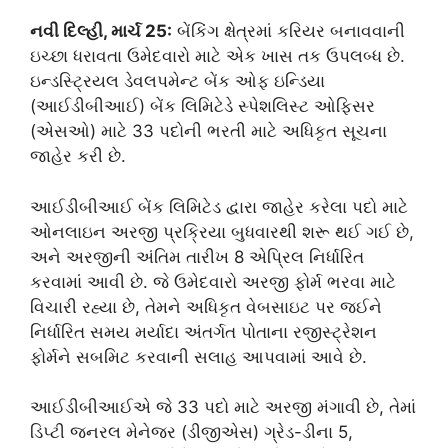
નવી દિલ્હી, માર્ચ 25:
બેંકિંગ ક્ષેત્રમાં કરિયર બનાવવાની
ઇચ્છા ધરાવતા ઉમેદવારો માટે એક ખાસ તક ઉપલબ્ધ છે.
ઇન્ડસ્ટ્રિયલ ડેવલપમેન્ટ બેંક ઓફ ઇન્ડિયા
(આઈડીબીઆઈ) બેંક લિમિટેડે સ્પેશલિસ્ટ ઓફિસર
(એસઓ) માટે 33 પદોની ભરતી માટે અધિકૃત સૂચના
જાહેર કરી છે.
આઈડીબીઆઈ બેંક લિમિટેડ દ્વારા જાહેર કરેલા પદો માટે
ઓનલાઇન અરજી પ્રક્રિયા બુધવારથી શરૂ થઈ ગઈ છે,
અને અરજીની અંતિમ તારીખ 8 એપ્રિલ નિર્ધારિત
કરવામાં આવી છે. જે ઉમેદવારો અરજી ફોર્મ ભરવા માટે
વિચારી રહ્યા છે, તેમને અધિકૃત વેબસાઇટ પર જઈને
નિર્ધારિત સમય મર્યાદા અંતર્ગત પોતાના રજીસ્ટ્રેશન
ફોર્મને સબમિટ કરવાની સલાહ આપવામાં આવે છે.
આઈડીબીઆઈએ જે 33 પદો માટે અરજી મંગાવી છે, તેમાં
ડિપ્ટી જનરલ મેનેજર (ડીજીએસ) ગ્રેડ-ડીના 5,