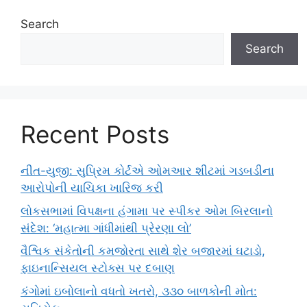
Search
Search
Recent Posts
નીત-યુજી: સુપ્રિમ કોર્ટએ ઓમઆર શીટમાં ગડબડીના
આરોપોની યાચિકા ખારિજ કરી
લોકસભામાં વિપક્ષના હંગામા પર સ્પીકર ઓમ બિરલાનો
સંદેશ: ‘મહાત્મા ગાંધીમાંથી પ્રેરણા લો’
વૈશ્વિક સંકેતોની કમજોરતા સાથે શેર બજારમાં ઘટાડો,
ફાઇનાન્સિયલ સ્ટોક્સ પર દબાણ
કંગોમાં ઇબોલાનો વધતો ખતરો, ૩૩૦ બાળકોની મોત: