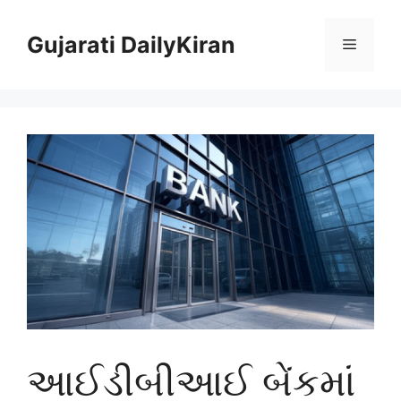
Skip
to
Gujarati DailyKiran
Menu
content
આઈડીબીઆઈ બેંકમાં