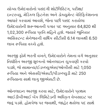
યોગ્ય ઉમેદવારોનો પસંદગી શોર્ટલિસ્ટિંગ, પરીક્ષા/
ઇન્ટરવ્યુ, મેડિકલ ફિટનેસ અને ડોક્યુમેન્ટ વેરિફિકેશનના
આધારે કરવામાં આવશે, જેના પછી પસંદ કરાયેલા
ઉમેદવારોની શરૂઆતની પગાર પદ અનુસાર 64,820 થી
1,02,300 રૂપિયા પ્રતિ મહિને હશે. જ્યારે જુનિયર
અસિસ્ટન્ટ મેનેજરની વાર્ષિક સીટીસી 6.14 લાખથી 6.50
લાખ રૂપિયા વચ્ચે હશે.
અરજી ફોર્મ ભરતી વખતે, ઉમેદવારોને તેમના વર્ગ અનુસાર
નિર્ધારિત અરજી શુલ્કનો ઓનલાઇન ચુકવણી કરવો
પડશે, જે સામાન્ય/ઈડબ્લ્યુએસ/ઓબીસી માટે 1,050
રૂપિયા અને એસસી/એસટી/પીડબ્લ્યુડી માટે 250
રૂપિયાના સાથે લાગુ જીએસટી છે.
ઓનલાઇન અરજી કરવા માટે, ઉમેદવારોને પ્રથમ
આઈડીબીઆઈ બેંક લિમિટેડની અધિકૃત વેબસાઇટ પર
જવું પડશે. હોમપેજ પર જવાથી, જાહેર થયેલા પદ સાથે