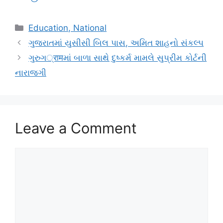
Categories
Education, National
ગુજરાતમાં યુસીસી બિલ પાસ, અમિત શાહનો સંકલ્પ
ગુરુગ्रामમાં બાળા સાથે દુષ્કર્મ મામલે સુપ્રીમ કોર્ટની
નારાજગી
Leave a Comment
Comment