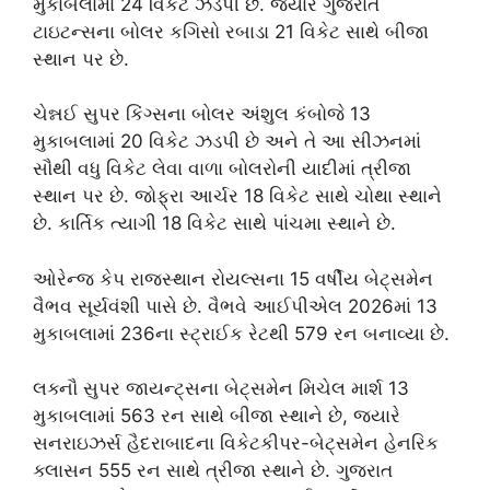
મુકાબલામાં 24 વિકેટ ઝડપી છે. જ્યારે ગુજરાત
ટાઇટન્સના બોલર કગિસો રબાડા 21 વિકેટ સાથે બીજા
સ્થાન પર છે.
ચેન્નઈ સુપર કિંગ્સના બોલર અંશુલ કંબોજે 13
મુકાબલામાં 20 વિકેટ ઝડપી છે અને તે આ સીઝનમાં
સૌથી વધુ વિકેટ લેવા વાળા બોલરોની યાદીમાં ત્રીજા
સ્થાન પર છે. જોફ્રા આર્ચર 18 વિકેટ સાથે ચોથા સ્થાને
છે. કાર્તિક ત્યાગી 18 વિકેટ સાથે પાંચમા સ્થાને છે.
ઓરેન્જ કેપ રાજસ્થાન રોયલ્સના 15 વર્ષીય બેટ્સમેન
વૈભવ સૂર્યવંશી પાસે છે. વૈભવે આઈપીએલ 2026માં 13
મુકાબલામાં 236ના સ્ટ્રાઈક રેટથી 579 રન બનાવ્યા છે.
લક્નૌ સુપર જાયન્ટ્સના બેટ્સમેન મિચેલ માર્શ 13
મુકાબલામાં 563 રન સાથે બીજા સ્થાને છે, જ્યારે
સનરાઇઝર્સ હૈદરાબાદના વિકેટકીપર-બેટ્સમેન હેનરિક
ક્લાસન 555 રન સાથે ત્રીજા સ્થાને છે. ગુજરાત