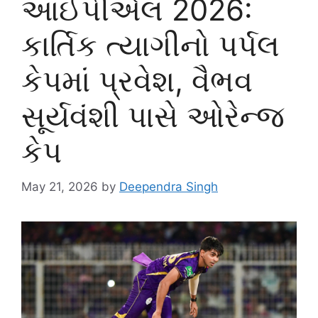
આઈપીએલ 2026:
કાર્તિક ત્યાગીનો પર્પલ
કેપમાં પ્રવેશ, વૈભવ
સૂર્યવંશી પાસે ઓરેન્જ
કેપ
May 21, 2026
by
Deependra Singh