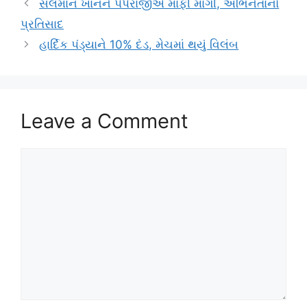
સલમાન ખાનને પેપેરાજીએ માફી માગી, અભિનેતાનો
પ્રતિસાદ
હાર્દિક પંડ્યાને 10% દંડ, મેચમાં થયું વિલંબ
Leave a Comment
Comment