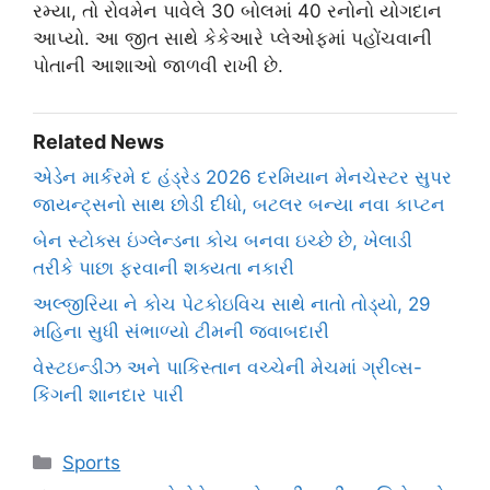
રમ્યા, તો રોવમેન પાવેલે 30 બોલમાં 40 રનોનો યોગદાન
આપ્યો. આ જીત સાથે કેકેઆરે પ્લેઓફમાં પહોંચવાની
પોતાની આશાઓ જાળવી રાખી છે.
Related News
એડેન માર્કરમે દ હંડ્રેડ 2026 દરમિયાન મેનચેસ્ટર સુપર
જાયન્ટ્સનો સાથ છોડી દીધો, બટલર બન્યા નવા કાપ્ટન
બેન સ્ટોક્સ ઇંગ્લેન્ડના કોચ બનવા ઇચ્છે છે, ખેલાડી
તરીકે પાછા ફરવાની શક્યતા નકારી
અલ્જીરિયા ને કોચ પેટકોઇવિચ સાથે નાતો તોડ્યો, 29
મહિના સુધી સંભાળ્યો ટીમની જવાબદારી
વેસ્ટઇન્ડીઝ અને પાકિસ્તાન વચ્ચેની મેચમાં ગ્રીવ્સ-
કિંગની શાનદાર પારી
Categories
Sports