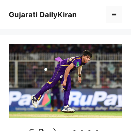
Skip
to
Gujarati DailyKiran
Menu
content