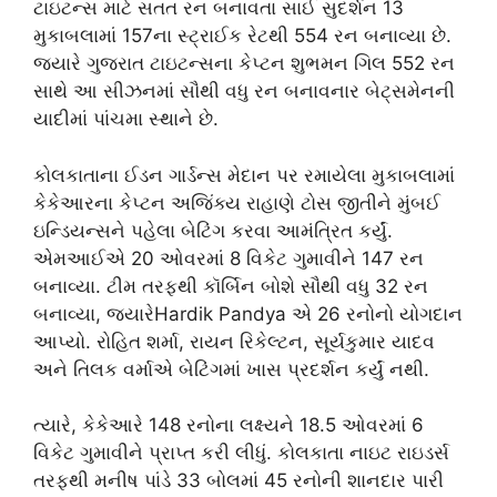
ટાઇટન્સ માટે સતત રન બનાવતા સાઈ સુદર્શન 13
મુકાબલામાં 157ના સ્ટ્રાઈક રેટથી 554 રન બનાવ્યા છે.
જ્યારે ગુજરાત ટાઇટન્સના કેપ્ટન શુભમન ગિલ 552 રન
સાથે આ સીઝનમાં સૌથી વધુ રન બનાવનાર બેટ્સમેનની
યાદીમાં પાંચમા સ્થાને છે.
કોલકાતાના ઈડન ગાર્ડન્સ મેદાન પર રમાયેલા મુકાબલામાં
કેકેઆરના કેપ્ટન અજિંક્ય રાહાણે ટોસ જીતીને મુંબઈ
ઇન્ડિયન્સને પહેલા બેટિંગ કરવા આમંત્રિત કર્યું.
એમઆઈએ 20 ઓવરમાં 8 વિકેટ ગુમાવીને 147 રન
બનાવ્યા. ટીમ તરફથી કૉર્બિન બોશે સૌથી વધુ 32 રન
બનાવ્યા, જ્યારેHardik Pandya એ 26 રનોનો યોગદાન
આપ્યો. રોહિત શર્મા, રાયન રિકેલ્ટન, સૂર્યકુમાર યાદવ
અને તિલક વર્માએ બેટિંગમાં ખાસ પ્રદર્શન કર્યું નથી.
ત્યારે, કેકેઆરે 148 રનોના લક્ષ્યને 18.5 ઓવરમાં 6
વિકેટ ગુમાવીને પ્રાપ્ત કરી લીધું. કોલકાતા નાઇટ રાઇડર્સ
તરફથી મનીષ પાંડે 33 બોલમાં 45 રનોની શાનદાર પારી