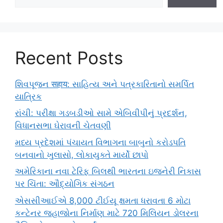
Recent Posts
શિવપૂજન सहाय: સાહિત્ય અને પત્રકારિતાનો સમર્પિત
યાત્રિક
રાંચી: પરીક્ષા ગડબડીઓ સામે એબિવીપીનું પ્રદર્શન,
વિધાનસભા ઘેરાવની ચેતવણી
મધ્ય પ્રદેશમાં પંચાયત વિભાગના બાબુનો કરોડપતિ
બનવાનો ખુલાસો, લોકાયુક્તે માર્યો છાપો
અમેરિકાના નવા ટેરિફ બિલથી ભારતના ઇજનેરી નિકાસ
પર ચિંતા: ઔદ્યોગિક સંગઠન
એસસીઆઈએ 8,000 ટીઈયૂ ક્ષમતા ધરાવતા 6 મોટા
કન્ટેનર જહાજોના નિર્માણ માટે 720 મિલિયન ડોલરના