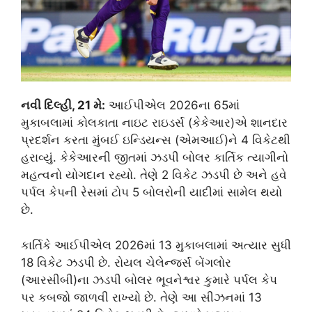
નવી દિલ્હી, 21 મે:
આઈપીએલ 2026ના 65માં
મુકાબલામાં કોલકાતા નાઇટ રાઇડર્સ (કેકેઆર)એ શાનદાર
પ્રદર્શન કરતા મુંબઈ ઇન્ડિયન્સ (એમઆઈ)ને 4 વિકેટથી
હરાવ્યું. કેકેઆરની જીતમાં ઝડપી બોલર કાર્તિક ત્યાગીનો
મહત્વનો યોગદાન રહ્યો. તેણે 2 વિકેટ ઝડપી છે અને હવે
પર્પલ કેપની રેસમાં ટોપ 5 બોલરોની યાદીમાં સામેલ થયો
છે.
કાર્તિકે આઈપીએલ 2026માં 13 મુકાબલામાં અત્યાર સુધી
18 વિકેટ ઝડપી છે. રોયલ ચેલેન્જર્સ બેંગલોર
(આરસીબી)ના ઝડપી બોલર ભૂવનેશ્વર કુમારે પર્પલ કેપ
પર કબજો જાળવી રાખ્યો છે. તેણે આ સીઝનમાં 13