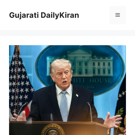
Skip
to
Gujarati DailyKiran
Menu
content