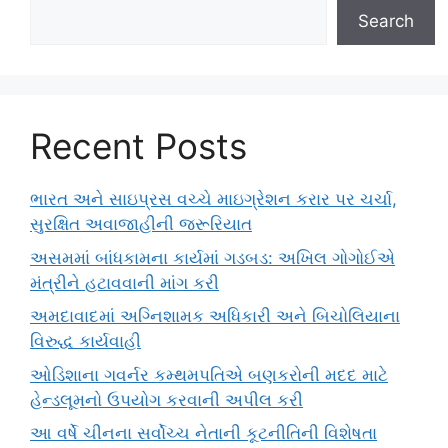
Search
Recent Posts
ભારત અને સાઇપ્રસ વચ્ચે માઇગ્રેશન કરાર પર ચર્ચા,
સુરક્ષિત અવાજાહીની જરૂરિયાત
અસમમાં બાંધકામના કાર્યમાં ગડબડ: અખિલ ગોગોઈએ
મંત્રીને હટાવવાની માંગ કરી
અમદાવાદમાં અગ્નિશામક અધિકારી અને બિચોલિયાના
વિરુદ્ધ કાર્યવાહી
ઓડિશાના ગવર્નર કમ્થમપતિએ બણકરોની મદદ માટે
હેન્ડલૂમનો ઉપયોગ કરવાની અપીલ કરી
આ વર્ષે ચીનના સર્વોચ્ચ નેતાની કૂટનીતિની વિશેષતા