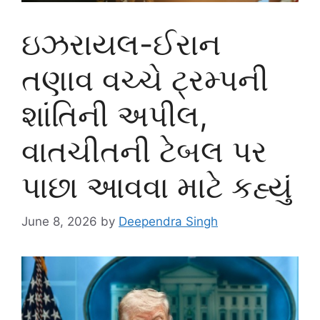
ઇઝરાયલ-ઈરાન
તણાવ વચ્ચે ટ્રમ્પની
શાંતિની અપીલ,
વાતચીતની ટેબલ પર
પાછા આવવા માટે કહ્યું
June 8, 2026
by
Deependra Singh