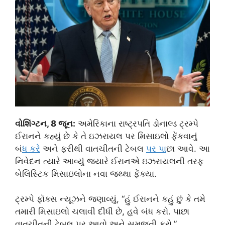
વોશિંગ્ટન, 8 જૂન:
અમેરિકાના રાષ્ટ્રપતિ ડોનાલ્ડ ટ્રમ્પે
ઈરાનને કહ્યું છે કે તે ઇઝરાયલ પર મિસાઇલો ફેંકવાનું
બં
ધ કર
ે અને ફરીથી વાતચીતની ટેબલ
પર પ
ાછા આવે. આ
નિવેદન ત્યારે આવ્યું જ્યારે ઈરાનએ ઇઝરાયલની તરફ
બેલિસ્ટિક મિસાઇલોના નવા જથ્થા ફેંક્યા.
ટ્રમ્પે ફૉક્સ ન્યૂઝને જણાવ્યું, “હું ઈરાનને કહું છું કે તમે
તમારી મિસાઇલો ચલાવી દીધી છે, હવે બંધ કરો. પાછા
વાતચીતની ટેબલ પર આવો અને સમજૂતી કરો.”