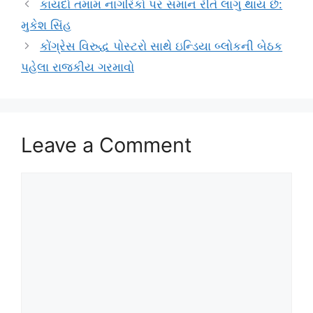
કાયદો તમામ નાગરિકો પર સમાન રીતે લાગુ થાય છે:
મુકેશ સિંહ
કોંગ્રેસ વિરુદ્ધ પોસ્ટરો સાથે ઇન્ડિયા બ્લોકની બેઠક
પહેલા રાજકીય ગરમાવો
Leave a Comment
Comment