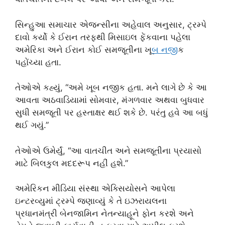
સિન્હુઆ સમાચાર એજન્સીના અહેવાલ અનુસાર, ટ્રમ્પે
દાવો કર્યો કે ઈરાન તરફથી મિસાઇલ ફેંકવાના પહેલા
અમેરિકા અને ઈરાન કોઈ સમજૂતીના ખૂ
બ નજ
ીક
પહોંચ્યા હતા.
તેઓએ કહ્યું, “અમે ખૂબ નજીક હતા. મને લાગે છે કે આ
આવતા અઠવાડિયામાં સોમવાર, મંગળવાર અથવા બુધવાર
સુધી સમજૂતી પર હસ્તાક્ષર થઈ શકે છે. પરંતુ હવે આ બધું
થઈ ગયું.”
તેઓએ ઉમેર્યું, “આ વાતચીત અને સમજૂતીના પ્રયાસો
માટે બિલકુલ મદદરૂપ નહીં હશે.”
અમેરિકન મીડિયા સંસ્થા એક્સિયોસને આપેલા
ઇન્ટરવ્યુમાં ટ્રમ્પે જણાવ્યું કે તે ઇઝરાયલના
પ્રધાનમંત્રી બેનજામિન નેતન્યાહૂને ફોન કરશે અને