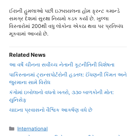
ઈરાની હુમલાઓ પછી ઇઝરાયલના હોમ ફ્રન્ટ કમાન્ડે
સમગ્ર દેશમાં સુરક્ષા નિયમો કડક કર્યા છે. ખુલ્લા
વિસ્તારોમાં 200થી વધુ લોકોના એકઠા થવા પર પ્રતિબંધ
મૂકવામાં આવ્યો છે.
Related News
આ વર્ષે ચીનના સર્વોચ્ચ નેતાની કૂટનીતિની વિશેષતા
પાકિસ્તાનમાં ટ્રાન્સપોર્ટરોની હડતલ: ઈંધણની કિંમત અને
જુરમાના સામે વિરોધ
કંગોમાં ઇબોલાનો વધતો ખતરો, ૩૩૦ બાળકોની મોત:
યુનિસેફ
ચાઇના પ્રવાસનો વૈશ્વિક આકર્ષણ વધે છે
Categories
International