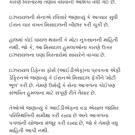
કારણે વિસ્તારમાં તણાવ વધવાની આશંકા વધી ગઈ છે.
ઇઝરાયલની સેનાએ રવિવારે જણાવ્યું કે અત્યાર સુધી
ઈરાન ચાર વખત મિસાઇલની બૌછાર કરી ચૂકી છે.
હાલમાં કોઈ ઘાયલ થવાની કે મોટા નુકસાનની માહિતી
નથી. જો કે, આ મિસાઇલ હુમલાઓના કારણે ઉત્તર
ઇઝરાયલના ઘણા વિસ્તારોમાં સાયરેને વાગ્યા છે.
ઇઝરાયલ ડિફેન્સ ફોર્સ (આઈડીએફ)ના પ્રવક્તા એફી
ડેફ્રિનએ જણાવ્યું કે ઈરાનએ મિસાઇલ ફેંકીને ‘મોટી
ભૂલ’ કરી છે. તેમણે ઉમેર્યું કે સેના આગળના કોઈપણ
સંભવિત હુમલાના માટે સંપૂર્ણ રીતે તૈયાર છે.
તેઓએ જણાવ્યું કે આઈડીએફના વડા એયાલ જામિર
પરિસ્થિતિની સમીક્ષા કરી રહ્યા છે અને આગળના
પગલાંની યોજના મંજૂર કરી રહ્યા છે, જો કે તેમણે વધુ
માહિતી આપી નથી.