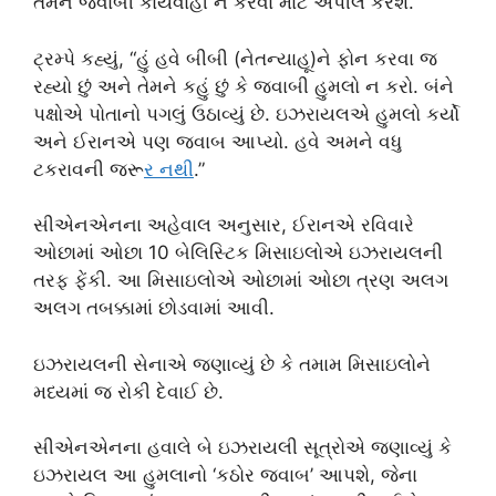
તેમને જવાબી કાર્યવાહી ન કરવા માટે અપીલ કરશે.
ટ્રમ્પે કહ્યું, “હું હવે બીબી (નેતન્યાહૂ)ને ફોન કરવા જ
રહ્યો છું અને તેમને કહું છું કે જવાબી હુમલો ન કરો. બંને
પક્ષોએ પોતાનો પગલું ઉઠાવ્યું છે. ઇઝરાયલએ હુમલો કર્યો
અને ઈરાનએ પણ જવાબ આપ્યો. હવે અમને વધુ
ટકરાવની જરૂ
ર નથ
ી.”
સીએનએનના અહેવાલ અનુસાર, ઈરાનએ રવિવારે
ઓછામાં ઓછા 10 બેલિસ્ટિક મિસાઇલોએ ઇઝરાયલની
તરફ ફેંકી. આ મિસાઇલોએ ઓછામાં ઓછા ત્રણ અલગ
અલગ તબક્કામાં છોડવામાં આવી.
ઇઝરાયલની સેનાએ જણાવ્યું છે કે તમામ મિસાઇલોને
મધ્યમાં જ રોકી દેવાઈ છે.
સીએનએનના હવાલે બે ઇઝરાયલી સૂત્રોએ જણાવ્યું કે
ઇઝરાયલ આ હુમલાનો ‘કઠોર જવાબ’ આપશે, જેના