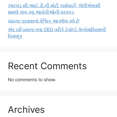
ઝારખંડ સી.આઈ.ડી.ની મોટી કાર્યવાહી, જેપીએસસી
મામલે પાંચ વધુ આરોપીઓની ધરપકડ
ચાઇના પ્રવાસનો વૈશ્વિક આકર્ષણ વધે છે
એર ઇન્ડિયાના નવા CEO તરીકે ટેવોલ્ડે ગેબ્રેમારિયમની
નિમણૂક
Recent Comments
No comments to show.
Archives