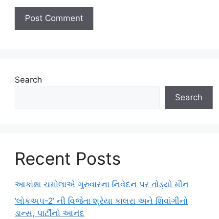
Search
Search
Recent Posts
આકાંક્ષા ચમોલાએ ગુરુવારના નિવેદન પર તોડ્યો મૌન
‘લોકઅપ-2’ ની વિજેતા શ્રેયા કાલરા અને શિવાંગીનો
ડાન્સ, પાર્ટીનો આનંદ