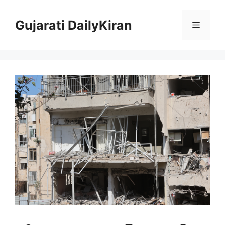
Skip
to
Gujarati DailyKiran
Menu
content