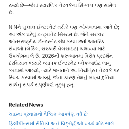
રહ્યો છે—જેમાં સ્ટારલિંક નેટવર્કના સિંગ્નલ પણ સામેલ
છે.
NINને ‘હલાલ ઈન્ટરનેટ’ તરીકે પણ ઓળખવામાં આવે છે;
આ એક ઘરેલું ઇન્ટ્રાનેટ સિસ્ટમ છે, જેને સરકાર
આંતરરાષ્ટ્રીય ઈન્ટરનેટ બંધ કરવા છતાં આંતરિક
સેવાઓ (બેંકિંગ, સરકારી વેબસાઇટ) ચલાવવા માટે
ઉપયોગમાં લે છે. 2026ની શરૂઆતમાં વિરોધ પ્રદર્શન
દરમિયાન જ્યારે વ્યાપક ઈન્ટરનેટ બ્લેકઆઉટ લાગુ
કરવામાં આવ્યો, ત્યારે જનતાને આ નિયંત્રિત નેટવર્ક પર
સ્વિચ કરવામાં આવ્યું, જેના કારણે તેમનું બાહ્ય દુનિયા
સાથેનું સંપર્ક સંપૂર્ણપણે તૂટ્યું હતું.
Related News
ચાઇના પ્રવાસનો વૈશ્વિક આકર્ષણ વધે છે
ફિલીપીન્સમાં સૈનિકો અને વિદ્રોહીઓ વચ્ચે મોટે ભાગે