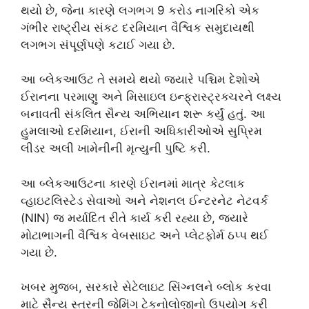
થયો છે, જેના કારણે લગભગ 9 કરોડ નાગરિકો એક
ગંભીર રાષ્ટ્રીય સંકટ દરમિયાન વૈશ્વિક સમુદાયથી
લગભગ સંપૂર્ણપણે કટાઈ ગયા છે.
આ બ્લેકઆઉટ તે સમયે થયો જ્યારે પશ્ચિમ દેશોએ
ઈરાનના પરમાણુ અને મિસાઇલ ઇન્ફ્રાસ્ટ્રક્ચરને લક્ષ્ય
બનાવતી સંકલિત સૈન્ય અભિયાન શરૂ કર્યું હતું. આ
હુમલાઓ દરમિયાન, ઈરાની અધિકારીઓએ સુપ્રિમ
લીડર અલી ખામેનીની મૃત્યુની પુષ્ટિ કરી.
આ બ્લેકઆઉટના કારણે ઈરાનમાં માત્ર કેટલાક
વ્હાઇટલિસ્ટેડ સેવાઓ અને નેશનલ ઈન્ટરનેટ નેટવર્ક
(NIN) જ મર્યાદિત રીતે કાર્ય કરી રહ્યા છે, જ્યારે
મોટાભાગની વૈશ્વિક વેબસાઇટ અને પ્લેટફોર્મ ઠપ્પ થઈ
ગયા છે.
ખબર મુજબ, સરકારે સેટેલાઇટ સિંગ્નલને બ્લોક કરવા
માટે સૈન્ય સ્તરની જેમિંગ ટેકનોલોજીનો ઉપયોગ કરી