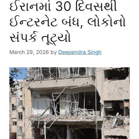
ઈરાનમાં 30 દિવસથી
ઈન્ટરનેટ બંધ, લોકોનો
સંપર્ક તૂટ્યો
March 29, 2026
by
Deependra Singh