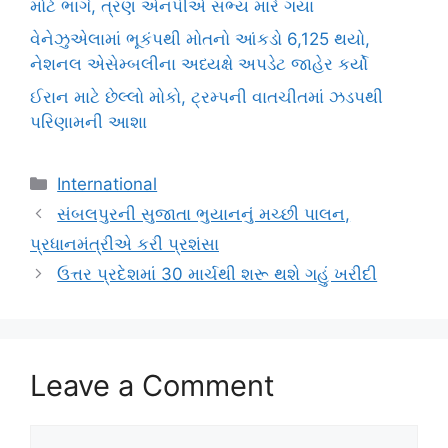
મોટે ભાગે, ત્રણ એનપીએ સભ્ય મારે ગયા
વેનેઝુએલામાં ભૂકંપથી મોતનો આંકડો 6,125 થયો,
નેશનલ એસેમ્બલીના અધ્યક્ષે અપડેટ જાહેર કર્યો
ઈરાન માટે છેલ્લો મોકો, ટ્રમ્પની વાતચીતમાં ઝડપથી
પરિણામની આશા
Categories
International
સંબલપુરની સુજાતા ભુયાનનું મચ્છી પાલન,
પ્રધાનમંત્રીએ કરી પ્રશંસા
ઉત્તર પ્રદેશમાં 30 માર્ચથી શરૂ થશે ગહું ખરીદી
Leave a Comment
Comment