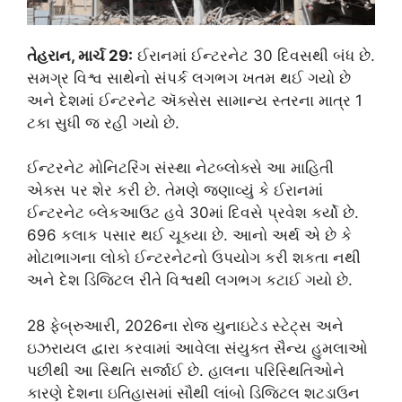
તેહરાન, માર્ચ 29:
ઈરાનમાં ઈન્ટરનેટ 30 દિવસથી બંધ છે.
સમગ્ર વિશ્વ સાથેનો સંપર્ક લગભગ ખતમ થઈ ગયો છે
અને દેશમાં ઈન્ટરનેટ ઍક્સેસ સામાન્ય સ્તરના માત્ર 1
ટકા સુધી જ રહી ગયો છે.
ઈન્ટરનેટ મોનિટરિંગ સંસ્થા નેટબ્લોક્સે આ માહિતી
એક્સ પર શેર કરી છે. તેમણે જણાવ્યું કે ઈરાનમાં
ઈન્ટરનેટ બ્લેકઆઉટ હવે 30માં દિવસે પ્રવેશ કર્યો છે.
696 કલાક પસાર થઈ ચૂક્યા છે. આનો અર્થ એ છે કે
મોટાભાગના લોકો ઈન્ટરનેટનો ઉપયોગ કરી શકતા નથી
અને દેશ ડિજિટલ રીતે વિશ્વથી લગભગ કટાઈ ગયો છે.
28 ફેબ્રુઆરી, 2026ના રોજ યુનાઇટેડ સ્ટેટ્સ અને
ઇઝરાયલ દ્વારા કરવામાં આવેલા સંયુક્ત સૈન્ય હુમલાઓ
પછીથી આ સ્થિતિ સર્જાઈ છે. હાલના પરિસ્થિતિઓને
કારણે દેશના ઇતિહાસમાં સૌથી લાંબો ડિજિટલ શટડાઉન