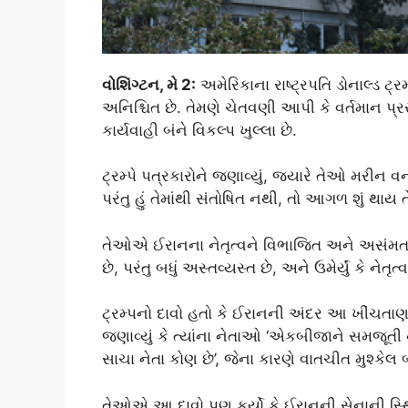
વોશિંગ્ટન, મે 2:
અમેરિકાના રાષ્ટ્રપતિ ડોનાલ્ડ ટ્ર
અનિશ્ચિત છે. તેમણે ચેતવણી આપી કે વર્તમાન પ્ર
કાર્યવાહી બંને વિકલ્પ ખુલ્લા છે.
ટ્રમ્પે પત્રકારોને જણાવ્યું, જ્યારે તેઓ મરીન
પરંતુ હું તેમાંથી સંતોષિત નથી, તો આગળ શું થાય તે
તેઓએ ઈરાનના નેતૃત્વને વિભાજિત અને અસંમત ગણા
છે, પરંતુ બધું અસ્તવ્યસ્ત છે, અને ઉમેર્યું કે નેત
ટ્રમ્પનો દાવો હતો કે ઈરાનની અંદર આ ખીંચતાણ
જણાવ્યું કે ત્યાંના નેતાઓ ‘એકબીજાને સમજૂતી
સાચા નેતા કોણ છે’, જેના કારણે વાતચીત મુશ્કેલ 
તેઓએ આ દાવો પણ કર્યો કે ઈરાનની સેનાની સ્