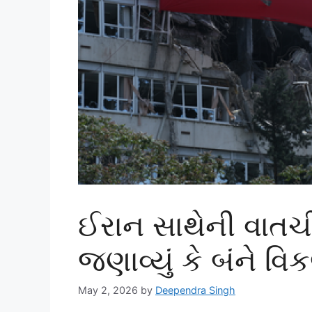
ઈરાન સાથેની વાતચીત
જણાવ્યું કે બંને વિક
May 2, 2026
by
Deependra Singh