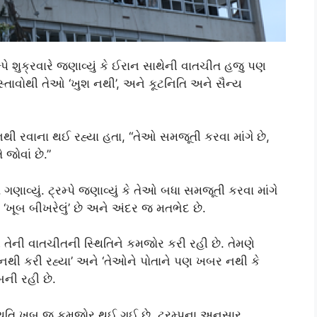
મ્પે શુક્રવારે જણાવ્યું કે ઈરાન સાથેની વાતચીત હજુ પણ
સ્તાવોથી તેઓ ‘ખુશ નથી’, અને કૂટનિતિ અને સૈન્ય
 વનથી રવાના થઈ રહ્યા હતા, “તેઓ સમજૂતી કરવા માંગે છે,
 જોવાં છે.”
વ્યું. ટ્રમ્પે જણાવ્યું કે તેઓ બધા સમજૂતી કરવા માંગે
ૃત્વ ‘ખૂબ બીખરેલું’ છે અને અંદર જ મતભેદ છે.
 તેની વાતચીતની સ્થિતિને કમજોર કરી રહી છે. તેમણે
 નથી કરી રહ્યા’ અને ‘તેઓને પોતાને પણ ખબર નથી કે
બની રહી છે.
થિતિ ખૂબ જ કમજોર થઈ ગઈ છે. ટ્રમ્પના અનુસાર,