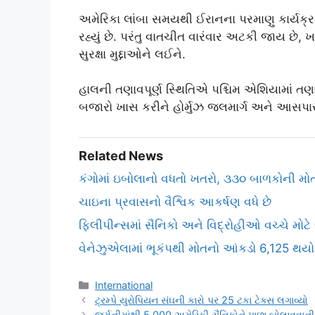
અમેરિકા લાંબા સમયથી ઈરાનના પરમાણુ કાર્યક્ર
રહ્યું છે. પરંતુ વાતચીત વારંવાર અટકી જાય છે, ખ
સુરક્ષા મુદ્દાઓને લઈને.
હાલની તણાવપૂર્ણ સ્થિતિએ પશ્ચિમ એશિયામાં ત
બજારો ખાસ કરીને હોર્મુઝ જલમાર્ગ અને આસપાસના
Related News
કંગોમાં ઇબોલાનો વધતો ખતરો, ૩૩૦ બાળકોની મોત
ચાઇના પ્રવાસનો વૈશ્વિક આકર્ષણ વધે છે
ફિલીપીન્સમાં સૈનિકો અને વિદ્રોહીઓ વચ્ચે મોટ
વેનેઝુએલામાં ભૂકંપથી મોતનો આંકડો 6,125 થયો
Categories
International
ટ્રમ્પે યુરોપિયન સંઘની કારો પર 25 ટકા ટેક્સ લગાવ્યો
જર્મનીમાંથી 5,000 અમેરિકી સૈનિકોને પાછા બોલાવવાની