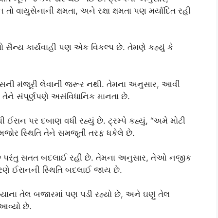
 તો વાયુસેનાની ક્ષમતા, અને રક્ષા ક્ષમતા પણ મર્યાદિત રહી
 સૈન્ય કાર્યવાહી પણ એક વિકલ્પ છે. તેમણે કહ્યું કે
ંગ્રેસની મંજૂરી લેવાની જરૂર નથી. તેમના અનુસાર, આવી
તેને સંપૂર્ણપણે અસંવિધાનિક માનતા છે.
 ઈરાન પર દબાણ વધી રહ્યું છે. ટ્રમ્પે કહ્યું, “અમે મોટી
જોર સ્થિતિ તેને સમજૂતી તરફ ધકેલે છે.
 પરંતુ સતત બદલાઈ રહી છે. તેમના અનુસાર, તેઓ નજીક
ારણે ઈરાનની સ્થિતિ બદલાઈ જાય છે.
યાના તેલ બજારમાં પણ પડી રહ્યો છે, અને ઘણું તેલ
આવ્યો છે.