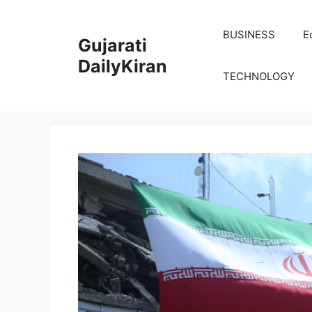
Skip
to
BUSINESS
E
Gujarati
content
DailyKiran
TECHNOLOGY