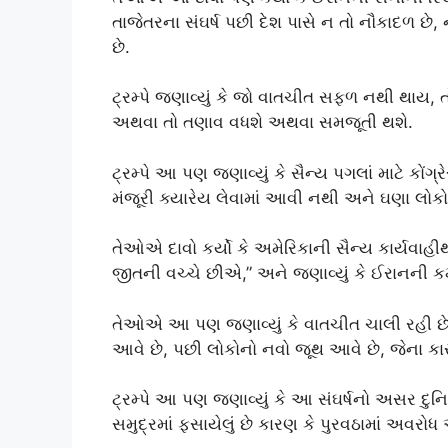
તાજેતરના સંઘર્ષ પછી દેશ પાસે ન તો નૌકાદળ છે, ન
છે.
ટ્રમ્પે જણાવ્યું કે જો વાતચીત સફળ નથી થાય, તો
અથવા તો તણાવ વધશે અથવા સમજૂતી થશે.
ટ્રમ્પે આ પણ જણાવ્યું કે સૈન્ય પગલાં માટે કો
મંજૂરી ક્યારેય લેવામાં આવી નથી અને ઘણા લોકો 
તેઓએ દાવો કર્યો કે અમેરિકાની સૈન્ય કાર્યવાહીથી
જીતની વચ્ચે છીએ,” અને જણાવ્યું કે ઈરાનની કમ
તેઓએ આ પણ જણાવ્યું કે વાતચીત ચાલી રહી છે
આવે છે, પછી લોકોનો નવો જૂથ આવે છે, જેના ક
ટ્રમ્પે આ પણ જણાવ્યું કે આ સંઘર્ષનો અસર દુનિ
સમુદ્રમાં ફસાયેલું છે કારણ કે પુરવઠામાં અવરોધ 