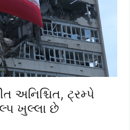
 અનિશ્ચિત, ટ્રમ્પે
લ્પ ખુલ્લા છે