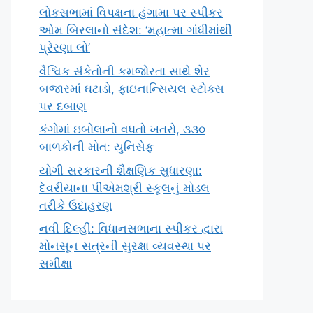
લોકસભામાં વિપક્ષના હંગામા પર સ્પીકર
ઓમ બિરલાનો સંદેશ: ‘મહાત્મા ગાંધીમાંથી
પ્રેરણા લો’
વૈશ્વિક સંકેતોની કમજોરતા સાથે શેર
બજારમાં ઘટાડો, ફાઇનાન્સિયલ સ્ટોક્સ
પર દબાણ
કંગોમાં ઇબોલાનો વધતો ખતરો, ૩૩૦
બાળકોની મોત: યુનિસેફ
યોગી સરકારની શૈક્ષણિક સુધારણા:
દેવરીયાના પીએમશ્રી સ્કૂલનું મોડલ
તરીકે ઉદાહરણ
નવી દિલ્હી: વિધાનસભાના સ્પીકર દ્વારા
મોનસૂન સત્રની સુરક્ષા વ્યવસ્થા પર
સમીક્ષા