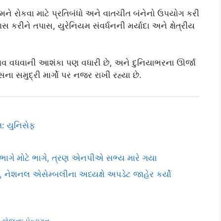
મને રોકવા માટે પ્રતિબંધો અને વાતચીત બંનેનો ઉપયોગ કરી
ાસ કરીને તપાસ, યુરેનિયમ સંવર્ધનની મર્યાદા અને ક્ષેત્રીય
ણાવ વધવાની આશંકા પણ વધારી છે, અને દુનિયાભરના ઊર્જા
 સમુદ્રી માર્ગો પર નજર રાખી રહ્યા છે.
: યુનિસેફ
ે ભાગે મોટે ભાગે, ત્રણ એનપીએ સભ્ય મારે ગયા
, નેશનલ એસેમ્બલીના અધ્યક્ષે અપડેટ જાહેર કર્યો
 યોજના: પેન્ટાગન