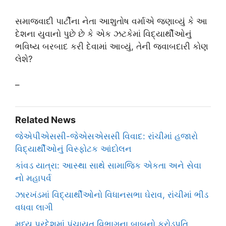
સમાજવાદી પાર્ટીના નેતા આશુતોષ વર્માએ જણાવ્યું કે આ
દેશના યુવાનો પુછે છે કે એક ઝટકેમાં વિદ્યાર્થીઓનું
ભવિષ્ય બરબાદ કરી દેવામાં આવ્યું, તેની જવાબદારી કોણ
લેશે?
–
Related News
જેએપીએસસી-જેએસએસસી વિવાદ: રાંચીમાં હજારો
વિદ્યાર્થીઓનું વિસ્ફોટક આંદોલન
કાંવડ યાત્રા: આસ્થા સાથે સામાજિક એકતા અને સેવા
નો મહાપર્વ
ઝારખંડમાં વિદ્યાર્થીઓનો વિધાનસભા ઘેરાવ, રાંચીમાં ભીડ
વધવા લાગી
મધ્ય પ્રદેશમાં પંચાયત વિભાગના બાબુનો કરોડપતિ