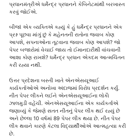
પ્રધાનમંત્રીએ ધર્મેન્દ્ર પ્રધાનને કેબિનેટમાંથી બરખાસ્ત
કરવું જોઈએ.
બીજાં એક વ્યક્તિએ કહ્યું કે હું ધર્મેન્દ્ર પ્રધાનને એક
પ્રશ્ન પૂછવા માંગું છું કે મહેનતની રાતોના જવાબ કોણ
આપશે, સપનાઓના તૂટવાના જવાબ કોણ આપશે? જો
પેપર બજારોમાં વેચાઈ જાય તો ઈમાનદારીથી વાંચવાની
આશા કોણ રાખશે? ધર્મેન્દ્ર પ્રધાન એકદમ આત્મચિંતન
કરી રહ્યા નથી.
ઉત્તર પ્રદેશના બસ્તી ખાતે એનએસયૂઆઈ
કાર્યકર્તાઓએ અનોખા અંદાજમાં વિરોધ પ્રદર્શન કર્યું.
નીત પેપર લીકને લઈને એનએસયૂઆઈના લોકોે
ઝાલમુડી વહેંચી. એનએસયૂઆઈના એક કાર્યકર્તાએ
જણાવ્યું કે જેમણે સતત નીતનું પેપર લીક થઈ રહ્યું છે
અને છેલ્લા 10 વર્ષમાં 89 પેપર લીક થયા છે. નીત પેપર
લીક થવાને કારણે કેટલા વિદ્યાર્થીઓએ આત્મહત્યા કરી
છે.