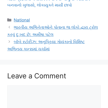
બનવાનો ખુલાસો, લોકાયુક્તે માર્યો છાપો
Categories
National
ભારતીય અભિનેતાઓને પોતાના જ લોકો દ્વારા ટ્રોલ
કરવું દુઃખદ છે: અમીષા પટેલ
બૉંબે સ્ટોરીઝ: અનુપ્રિયા ગોયંકાનો વિશિષ્ટ
અભિનય કાન્સમાં ચર્ચામાં
Leave a Comment
Comment