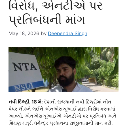
વિરોધ, એનટીએ પર
પ્રતિબંધની માંગ
May 18, 2026
by
Deependra Singh
નવી દિલ્હી, 18 મે:
દેશની રાજધાની નવી દિલ્હીમાં નીત
પેપર લીકને લઈને એનએસયૂઆઈ દ્વારા વિરોધ કરવામાં
આવ્યો. એનએસયૂઆઈએ એનટીએ પર પ્રતિબંધ અને
શિક્ષણ મંત્રી ધર્મેન્દ્ર પ્રધાનના રાજીનામાની માંગ કરી.