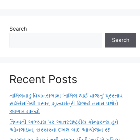
Search
Search
Recent Posts
તામિલનાડુ વિધાનસભામાં ‘તામિલ થાઈ વાજ્તુ’ પ્રસ્તાવ
સર્વસંમતિથી પસાર, મુખ્યમંત્રી વિજયે તમામ પક્ષોને
આભાર માન્યો
તિબ્બતી અભ્યાસ પર આંતરરાષ્ટ્રીય કોન્ફરન્સ હવે
ઓનલાઇન, સરકારના દખલ બાદ આયોજન રદ્દ