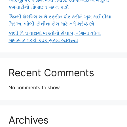
આરજી કર કેસમાં નવી તપાસ: સીબીઆઈએ મહિલા
કર્મચારીનો મોબાઇલ જબ્ત કર્યો
જિમ્મી શેરગિલ સાથે સ્ક્રીન શેર કરીને ખુશ થઈ દીયા
મિરઝા, બોલી-ટોનીના રોલ માટે તમે શ્રેષ્ઠ છો
કાશી વિશ્વનાથમાં ભક્તોનો સેલાબ, ગંગાના વધતા
જળસ્તર વચ્ચે કડક સુરક્ષા વ્યવસ્થા
Recent Comments
No comments to show.
Archives