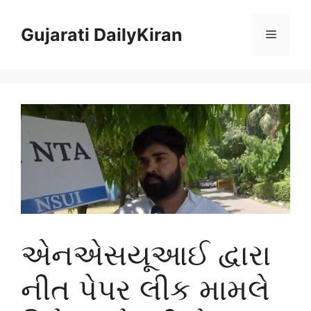
Skip
to
Gujarati DailyKiran
Menu
content
એનએસયૂઆઈ દ્વારા
નીત પેપર લીક મામલે