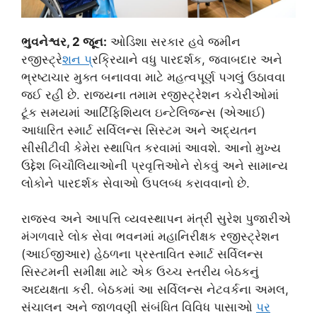
ભુવનેશ્વર, 2 જૂન:
ઓડિશા સરકાર હવે જમીન
રજીસ્ટ્રે
શન પ
્રક્રિયાને વધુ પારદર્શક, જવાબદાર અને
ભ્રષ્ટાચાર મુક્ત બનાવવા માટે મહત્વપૂર્ણ પગલું ઉઠાવવા
જઈ રહી છે. રાજ્યના તમામ રજીસ્ટ્રેશન કચેરીઓમાં
ટૂંક સમયમાં આર્ટિફિશિયલ ઇન્ટેલિજન્સ (એઆઈ)
આધારિત સ્માર્ટ સર્વિલન્સ સિસ્ટમ અને અદ્યતન
સીસીટીવી કેમેરા સ્થાપિત કરવામાં આવશે. આનો મુખ્ય
ઉદ્દેશ બિચૌલિયાઓની પ્રવૃત્તિઓને રોકવું અને સામાન્ય
લોકોને પારદર્શક સેવાઓ ઉપલબ્ધ કરાવવાનો છે.
રાજસ્વ અને આપત્તિ વ્યવસ્થાપન મંત્રી સુરેશ પુજારીએ
મંગળવારે લોક સેવા ભવનમાં મહાનિરીક્ષક રજીસ્ટ્રેશન
(આઈજીઆર) હેઠળના પ્રસ્તાવિત સ્માર્ટ સર્વિલન્સ
સિસ્ટમની સમીક્ષા માટે એક ઉચ્ચ સ્તરીય બેઠકનું
અધ્યક્ષતા કરી. બેઠકમાં આ સર્વિલન્સ નેટવર્કના અમલ,
સંચાલન અને જાળવણી સંબંધિત વિવિધ પાસાઓ
પર