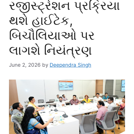
રજીસ્ટ્રેશન પ્રક્રિયા
થશે હાઈટેક,
બિચૌલિયાઓ પર
લાગશે નિયંત્રણ
June 2, 2026
by
Deependra Singh