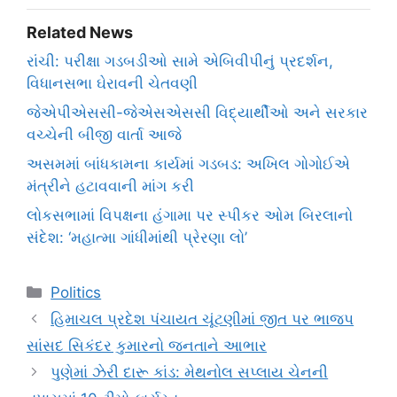
Related News
રાંચી: પરીક્ષા ગડબડીઓ સામે એબિવીપીનું પ્રદર્શન,
વિધાનસભા ઘેરાવની ચેતવણી
જેએપીએસસી-જેએસએસસી વિદ્યાર્થીઓ અને સરકાર
વચ્ચેની બીજી વાર્તા આજે
અસમમાં બાંધકામના કાર્યમાં ગડબડ: અખિલ ગોગોઈએ
મંત્રીને હટાવવાની માંગ કરી
લોકસભામાં વિપક્ષના હંગામા પર સ્પીકર ઓમ બિરલાનો
સંદેશ: ‘મહાત્મા ગાંધીમાંથી પ્રેરણા લો’
Categories
Politics
હિમાચલ પ્રદેશ પંચાયત ચૂંટણીમાં જીત પર ભાજપ
સાંસદ સિકંદર કુમારનો જનતાને આભાર
પુણેમાં ઝેરી દારૂ કાંડ: મેથનોલ સપ્લાય ચેનની