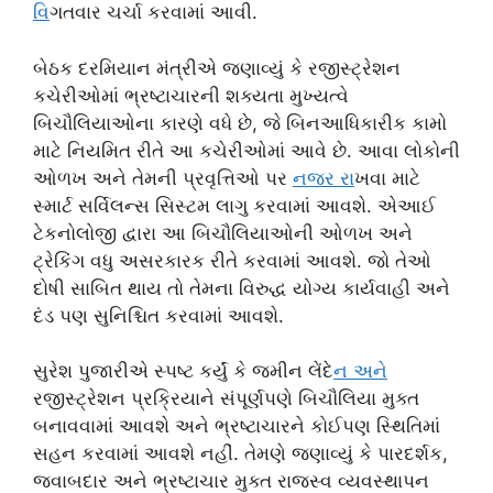
વ
િગતવાર ચર્ચા કરવામાં આવી.
બેઠક દરમિયાન મંત્રીએ જણાવ્યું કે રજીસ્ટ્રેશન
કચેરીઓમાં ભ્રષ્ટાચારની શક્યતા મુખ્યત્વે
બિચૌલિયાઓના કારણે વધે છે, જે બિનઆધિકારીક કામો
માટે નિયમિત રીતે આ કચેરીઓમાં આવે છે. આવા લોકોની
ઓળખ અને તેમની પ્રવૃત્તિઓ પર
નજર ર
ાખવા માટે
સ્માર્ટ સર્વિલન્સ સિસ્ટમ લાગુ કરવામાં આવશે. એઆઈ
ટેકનોલોજી દ્વારા આ બિચૌલિયાઓની ઓળખ અને
ટ્રેકિંગ વધુ અસરકારક રીતે કરવામાં આવશે. જો તેઓ
દોષી સાબિત થાય તો તેમના વિરુદ્ધ યોગ્ય કાર્યવાહી અને
દંડ પણ સુનિશ્ચિત કરવામાં આવશે.
સુરેશ પુજારીએ સ્પષ્ટ કર્યું કે જમીન લેંદે
ન અન
રજીસ્ટ્રેશન પ્રક્રિયાને સંપૂર્ણપણે બિચૌલિયા મુક્ત
બનાવવામાં આવશે અને ભ્રષ્ટાચારને કોઈપણ સ્થિતિમાં
સહન કરવામાં આવશે નહીં. તેમણે જણાવ્યું કે પારદર્શક,
જવાબદાર અને ભ્રષ્ટાચાર મુક્ત રાજસ્વ વ્યવસ્થાપન