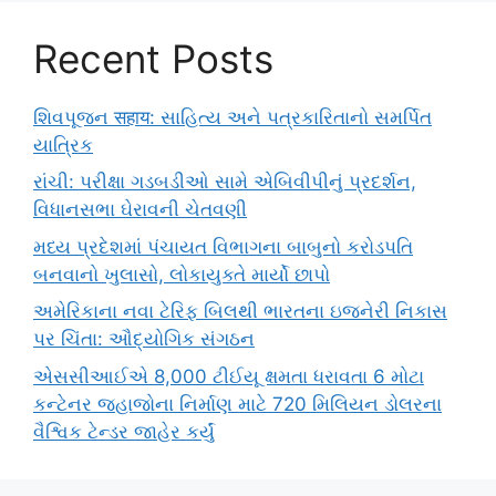
Recent Posts
શિવપૂજન सहाय: સાહિત્ય અને પત્રકારિતાનો સમર્પિત
યાત્રિક
રાંચી: પરીક્ષા ગડબડીઓ સામે એબિવીપીનું પ્રદર્શન,
વિધાનસભા ઘેરાવની ચેતવણી
મધ્ય પ્રદેશમાં પંચાયત વિભાગના બાબુનો કરોડપતિ
બનવાનો ખુલાસો, લોકાયુક્તે માર્યો છાપો
અમેરિકાના નવા ટેરિફ બિલથી ભારતના ઇજનેરી નિકાસ
પર ચિંતા: ઔદ્યોગિક સંગઠન
એસસીઆઈએ 8,000 ટીઈયૂ ક્ષમતા ધરાવતા 6 મોટા
કન્ટેનર જહાજોના નિર્માણ માટે 720 મિલિયન ડોલરના
વૈશ્વિક ટેન્ડર જાહેર કર્યું