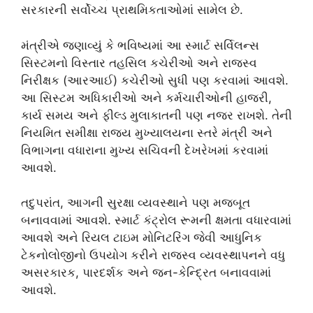
સરકારની સર્વોચ્ચ પ્રાથમિકતાઓમાં સામેલ છે.
મંત્રીએ જણાવ્યું કે ભવિષ્યમાં આ સ્માર્ટ સર્વિલન્સ
સિસ્ટમનો વિસ્તાર તહસિલ કચેરીઓ અને રાજસ્વ
નિરીક્ષક (આરઆઈ) કચેરીઓ સુધી પણ કરવામાં આવશે.
આ સિસ્ટમ અધિકારીઓ અને કર્મચારીઓની હાજરી,
કાર્ય સમય અને ફીલ્ડ મુલાકાતની પણ નજર રાખશે. તેની
નિયમિત સમીક્ષા રાજ્ય મુખ્યાલયના સ્તરે મંત્રી અને
વિભાગના વધારાના મુખ્ય સચિવની દેખરેખમાં કરવામાં
આવશે.
તદુપરાંત, આગની સુરક્ષા વ્યવસ્થાને પણ મજબૂત
બનાવવામાં આવશે. સ્માર્ટ કંટ્રોલ રૂમની ક્ષમતા વધારવામાં
આવશે અને રિયલ ટાઇમ મોનિટરિંગ જેવી આધુનિક
ટેકનોલોજીનો ઉપયોગ કરીને રાજસ્વ વ્યવસ્થાપનને વધુ
અસરકારક, પારદર્શક અને જન-કેન્દ્રિત બનાવવામાં
આવશે.