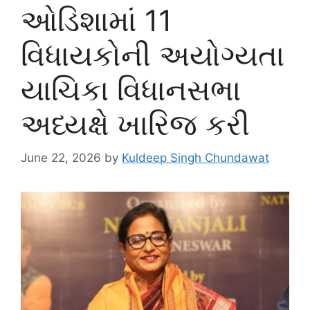
ઓડિશામાં 11
વિધાયકોની અયોગ્યતા
યાચિકા વિધાનસભા
અધ્યક્ષે ખારિજ કરી
June 22, 2026
by
Kuldeep Singh Chundawat