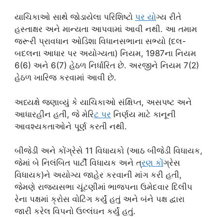
યાચિકાઓ સાથે જોડાયેલા પરિશિષ્ટો
પર ય
ોગ્ય રીતે
હસ્તાક્ષર અને માન્યતા આપવામાં આવી નથી. આ તમામ
જરૂરી પ્રાવધાન ઓડિશા વિધાનસભાના સભ્યો (દલ-
બદલના આધાર પર અયોગ્યતા) નિયમ, 1987ના નિયમ
6(6) અને 6(7) હેઠળ નિર્ધારિત છે. અરજીને નિયમ 7(2)
હેઠળ ખારિજ કરવામાં આવી છે.
અધ્યક્ષે જણાવ્યું કે યાચિકાઓ સંક્ષિપ્ત, અસપષ્ટ અને
આધારહીન હતી, જે મેરિ
ટ પર
નિર્ણય માટે કાનૂની
આવશ્યકતાઓને પૂર્ણ કરતી નથી.
બીજેડી અને કોંગ્રેસે 11 વિધાયકો (આઠ બીજેડી વિધાયક,
જેમાં બે નિલંબિત પાર્ટી વિધાયક અને ત્
રણ ક
ોંગ્રેસ
વિધાયક)ને અયોગ્ય જાહેર કરવાની માંગ કરી હતી,
જેમણે રાજ્યસભા ચૂંટણીમાં ભાજપના ઉમેદવાર દિલીપ
રેના પક્ષમાં ક્રોસ વોટિંગ કર્યું હતું અને બંને પક્ષ દ્વારા
જારી કરેલ વિપનો ઉલ્લંઘન કર્યું હતું.