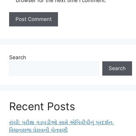
browser for the next time I comment.
Search
Search
Recent Posts
રાંચી: પરીક્ષા ગડબડીઓ સામે એબિવીપીનું પ્રદર્શન,
વિધાનસભા ઘેરાવની ચેતવણી