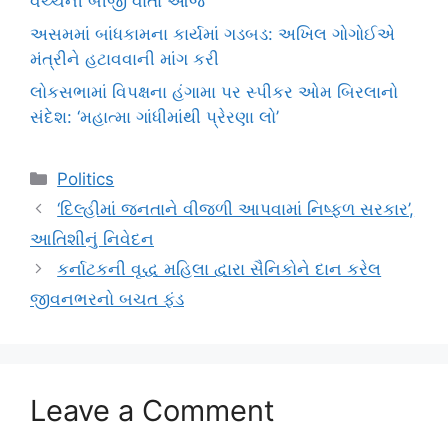
વચ્ચેની બીજી વાર્તા આજે
અસમમાં બાંધકામના કાર્યમાં ગડબડ: અખિલ ગોગોઈએ
મંત્રીને હટાવવાની માંગ કરી
લોકસભામાં વિપક્ષના હંગામા પર સ્પીકર ઓમ બિરલાનો
સંદેશ: ‘મહાત્મા ગાંધીમાંથી પ્રેરણા લો’
Categories
Politics
‘દિલ્હીમાં જનતાને વીજળી આપવામાં નિષ્ફળ સરકાર’,
આતિશીનું નિવેદન
કર્નાટકની વૃદ્ધ મહિલા દ્વારા સૈનિકોને દાન કરેલ
જીવનભરનો બચત ફંડ
Leave a Comment