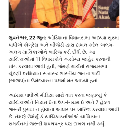
ભુવનેશ્વર, 22 જૂન:
ઓડિશાના વિધાનસભા અધ્યક્ષ સુરમા
પાધીએ કોંગ્રેસ અને બીજેડી દ્વારા દાખલ કરેલ અલગ-
અલગ યાચિકાઓને ખારિજ કરી દીધી છે. આ
યાચિકાઓમાં 11 વિધાયકોને અયોગ્ય જાહેર કરવાની
માંગ કરવામાં આવી હતી, જેમણે માર્ચમાં રાજ્યસભા
ચૂંટણી દરમિયાન સત્તારૂઢ ભારતીય જનતા પાર્ટી
(ભાજપ)ના ઉમેદવારના પક્ષમાં મત આપ્યો હતો.
અધ્યક્ષ પાધીએ મીડિયા સાથે વાત કરતા જણાવ્યું કે
યાચિકાઓને નિયમ 6ના ઉપ-નિયમ 6 અને 7 હેઠળ
જરૂરી પુરાવા ન હોવાના આધાર પર ખારિજ કરવામાં આવી
છે. તેમણે ઉમેર્યું કે યાચિકાકર્તાઓએ યાચિકાના
સમર્થનમાં જરૂરી શપથપત્ર પણ દાખલ નથી કર્યું.