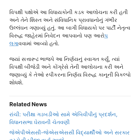
વિપક્ષી પક્ષોએ આ વિધાયકોની કડક આલોચના કરી હતી
અને તેને શિસ્ત અને સંવિધાનિક પ્રાવધાનોનું ગંભીર
ઉલ્લંઘન ગણાવ્યું હતું. આ બાગી વિધાયકો પર પાર્ટી નેતૃત્વ
વિરુદ્ધ જાહેરમાં નિવેદન આપવાનો પણ આરો
પ
લગ
ાવવામાં આવ્યો હતો.
જ્યાં સત્તારૂઢ ભાજપે આ નિર્ણયનું સ્વાગત કર્યું, ત્યાં
વિપક્ષી બીજેડી અને કોંગ્રેસે તેની આલોચના કરી અને
જણાવ્યું કે તેઓ સ્પીકરના નિર્ણય વિરુદ્ધ કાનૂની વિકલ્પો
શોધશે.
Related News
રાંચી: પરીક્ષા ગડબડીઓ સામે એબિવીપીનું પ્રદર્શન,
વિધાનસભા ઘેરાવની ચેતવણી
જેએપીએસસી-જેએસએસસી વિદ્યાર્થીઓ અને સરકાર