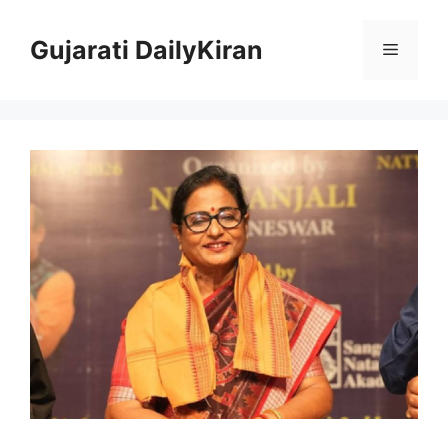
Skip
to
Gujarati DailyKiran
Menu
content