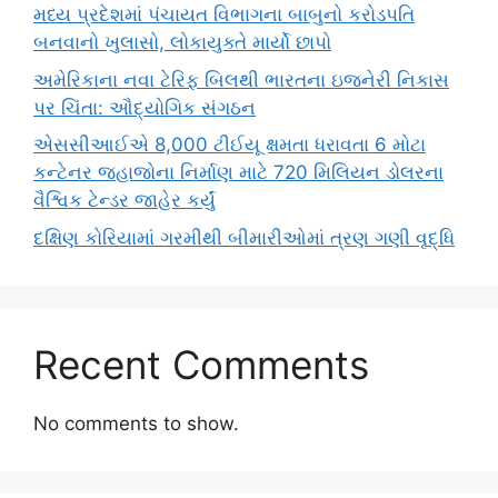
મધ્ય પ્રદેશમાં પંચાયત વિભાગના બાબુનો કરોડપતિ
બનવાનો ખુલાસો, લોકાયુક્તે માર્યો છાપો
અમેરિકાના નવા ટેરિફ બિલથી ભારતના ઇજનેરી નિકાસ
પર ચિંતા: ઔદ્યોગિક સંગઠન
એસસીઆઈએ 8,000 ટીઈયૂ ક્ષમતા ધરાવતા 6 મોટા
કન્ટેનર જહાજોના નિર્માણ માટે 720 મિલિયન ડોલરના
વૈશ્વિક ટેન્ડર જાહેર કર્યું
દક્ષિણ કોરિયામાં ગરમીથી બીમારીઓમાં ત્રણ ગણી વૃદ્ધિ
Recent Comments
No comments to show.