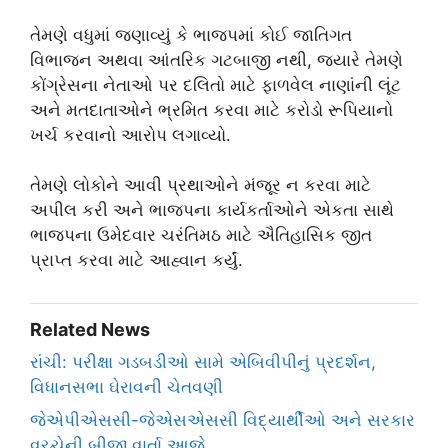
તેમણે વધુમાં જણાવ્યું કે ભાજપમાં કોઈ જાતિગત
વિભાજન અથવા આંતરિક ગટબાજી નથી, જ્યારે તેમણે
કોંગ્રેસના નેતાઓ પર દલિતો માટે ફાળવેલ નાણાંની લૂંટ
અને મતદાતાઓને ભ્રમિત કરવા માટે કરોડો રૂપિયાનો
ખર્ચ કરવાનો આરોપ લગાવ્યો.
તેમણે લોકોને આવી પ્રથાઓને મંજૂર ન કરવા માટે
અપીલ કરી અને ભાજપના કાર્યકર્તાઓને એકતા સાથે
ભાજપના ઉમેદવાર ચરંતિમઠ માટે ઐતિહાસિક જીત
પ્રાપ્ત કરવા માટે આહ્વાન કર્યું.
Related News
રાંચી: પરીક્ષા ગડબડીઓ સામે એબિવીપીનું પ્રદર્શન,
વિધાનસભા ઘેરાવની ચેતવણી
જેએપીએસસી-જેએસએસસી વિદ્યાર્થીઓ અને સરકાર
વચ્ચેની બીજી વાર્તા આજે