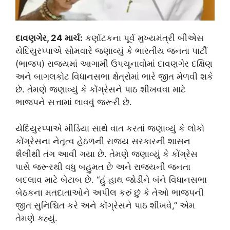
દાવણગેર, 24 માર્ચ:
કર્ણાટકના પૂર્વ મુખ્યમંત્રી બીએસ
યેદિયુરપ્પાએ સોમવારે જણાવ્યું કે ભારતીય જનતા પાર્ટી
(ભાજપ) રાજ્યમાં આગામી ઉપચૂનાવોમાં દાવણગેર દક્ષિણ
અને બાગલકોટ વિધાનસભા ક્ષેત્રોમાં ભારે જીત મેળવી શકે
છે. તેમણે જણાવ્યું કે કોંગ્રેસને પાઠ શીખવવા માટે
ભાજપને સત્તામાં લાવવું જરૂરી છે.
યેદિયુરપ્પાએ મીડિયા સાથે વાત કરતાં જણાવ્યું કે લોકો
કોંગ્રેસના નેતૃત્વ હેઠળની રાજ્ય સરકારની શાસન
શૈલીથી તંગ આવી ગયા છે. તેમણે જણાવ્યું કે કોંગ્રેસ
પાસે જરૂરથી વધુ બહુમત છે અને રાજ્યની જનતા
બદલાવ માટે બેટાબ છે. “હું હાથ જોડીને બંને વિધાનસભા
બેઠકના મતદાતાઓને અપીલ કરું છું કે તેઓ ભાજપની
જીત સુનિશ્ચિત કરે અને કોંગ્રેસને પાઠ શીખવે,” એમ
તેમણે કહ્યું.