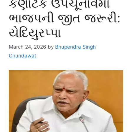
કર્ણાટક ઉપચૂનાવમાં
ભાજપની જીત જરૂરી:
યેદિયુરપ્પા
March 24, 2026
by
Bhupendra Singh
Chundawat