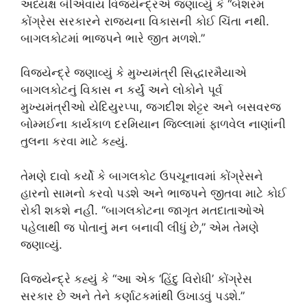
અધ્યક્ષ બીએવાય વિજયેન્દ્રએ જણાવ્યું કે “બેશરમ
કોંગ્રેસ સરકારને રાજ્યના વિકાસની કોઈ ચિંતા નથી.
બાગલકોટમાં ભાજપને ભારે જીત મળશે.”
વિજયેન્દ્રે જણાવ્યું કે મુખ્યમંત્રી સિદ્ધારમૈયાએ
બાગલકોટનું વિકાસ ન કર્યું અને લોકોને પૂર્વ
મુખ્યમંત્રીઓ યેદિયુરપ્પા, જગદીશ શેટ્ટર અને બસવરજ
બોમ્મઈના કાર્યકાળ દરમિયાન જિલ્લામાં ફાળવેલ નાણાંની
તુલના કરવા માટે કહ્યું.
તેમણે દાવો કર્યો કે બાગલકોટ ઉપચૂનાવમાં કોંગ્રેસને
હારનો સામનો કરવો પડશે અને ભાજપને જીતવા માટે કોઈ
રોકી શકશે નહીં. “બાગલકોટના જાગૃત મતદાતાઓએ
પહેલાથી જ પોતાનું મન બનાવી લીધું છે,” એમ તેમણે
જણાવ્યું.
વિજયેન્દ્રે કહ્યું કે “આ એક ‘હિંદુ વિરોધી’ કોંગ્રેસ
સરકાર છે અને તેને કર્ણાટકમાંથી ઉખાડવું પડશે.”