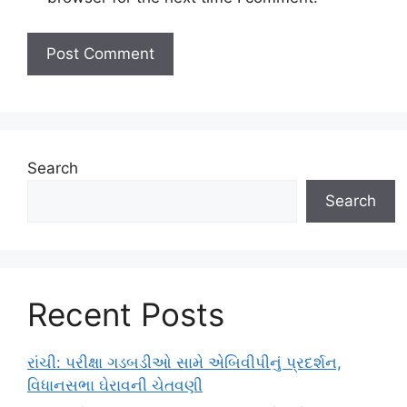
Search
Search
Recent Posts
રાંચી: પરીક્ષા ગડબડીઓ સામે એબિવીપીનું પ્રદર્શન,
વિધાનસભા ઘેરાવની ચેતવણી