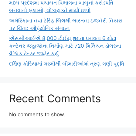
મધ્ય પ્રદેશમાં પંચાયત વિભાગના બાબુનો કરોડપતિ
બનવાનો ખુલાસો, લોકાયુક્તે માર્યો છાપો
અમેરિકાના નવા ટેરિફ બિલથી ભારતના ઇજનેરી નિકાસ
પર ચિંતા: ઔદ્યોગિક સંગઠન
એસસીઆઈએ 8,000 ટીઈયૂ ક્ષમતા ધરાવતા 6 મોટા
કન્ટેનર જહાજોના નિર્માણ માટે 720 મિલિયન ડોલરના
વૈશ્વિક ટેન્ડર જાહેર કર્યું
દક્ષિણ કોરિયામાં ગરમીથી બીમારીઓમાં ત્રણ ગણી વૃદ્ધિ
Recent Comments
No comments to show.