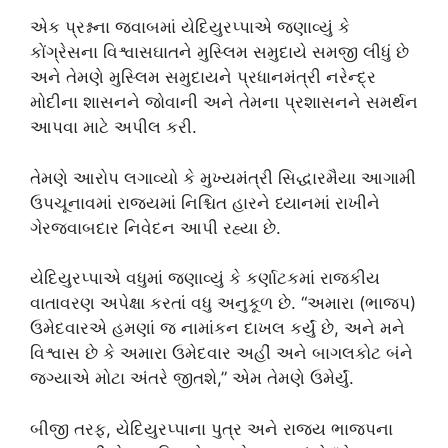
એક પ્રશ્નના જવાબમાં યેદિયુરપ્પાએ જણાવ્યું કે
કોંગ્રેસના વિશ્વાસઘાતને મુસ્લિમ સમુદાયે સમજી લીધું છે
અને તેમણે મુસ્લિમ સમુદાયને પ્રધાનમંત્રી નરેન્દ્ર
મોદીના શાસનને જોવાની અને તેમના પ્રશાસનને સમર્થન
આપવા માટે અપીલ કરી.
તેમણે આરોપ લગાવ્યો કે મુખ્યમંત્રી સિદ્ધારમૈયા આગામી
ઉપચૂનાવમાં રાજ્યમાં નિશ્ચિત હારને ધ્યાનમાં રાખીને
ગેરજવાબદાર નિવેદન આપી રહ્યા છે.
યેદિયુરપ્પાએ વધુમાં જણાવ્યું કે કર્ણાટકમાં રાજકીય
વાતાવરણ અપેક્ષા કરતાં વધુ અનુકૂળ છે. “અમારા (ભાજપ)
ઉમેદવારએ હમણાં જ નામાંકન દાખલ કર્યું છે, અને મને
વિશ્વાસ છે કે અમારા ઉમેદવાર અહીં અને બાગલકોટ બંને
જગ્યાએ મોટા અંતરે જીતશે,” એમ તેમણે ઉમેર્યું.
બીજી તરફ, યેદિયુરપ્પાના પુત્ર અને રાજ્ય ભાજપના