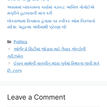
અસમમાં બાંધકામના કાર્યમાં ગડબડ: અખિલ ગોગોઈએ
મંત્રીને હટાવવાની માંગ કરી
લોકસભામાં વિપક્ષના હંગામા પર સ્પીકર ઓમ બિરલાનો
સંદેશ: ‘મહાત્મા ગાંધીમાંથી પ્રેરણા લો’
Categories
Politics
ઓર્લેન્ડો સિટીમાં જોડાવા માટે તૈયાર એન્ટોની
ગ્રીઝમેન
ઈરાન સાથેની વાતચીત મધ્ય પૂર્વમાં સ્થિરતા લાવી શકે
છે: ટ્રમ્પ
Leave a Comment