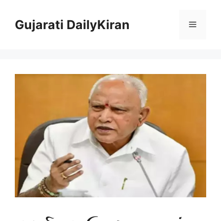
Skip
to
Gujarati DailyKiran
Menu
content