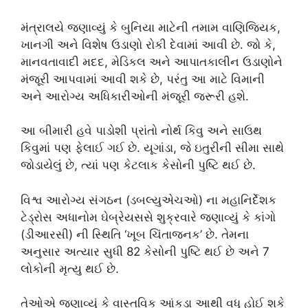
મંત્રાલયે જણાવ્યું કે બુનિયા માટેની તમામ વાણિજ્યિક,
ખાનગી અને વિશેષ ઉડાણો રોકી દેવામાં આવી છે. જો કે,
માનવતાવાદી મદદ, મેડિકલ અને આપાતકાલીન ઉડાણોને
મંજૂરી આપવામાં આવી શકે છે, પરંતુ આ માટે વિમાની
અને આરોગ્ય અધિકારીઓની મંજૂરી જરૂરી હશે.
આ બીમારી હવે પાડોશી પ્રાંતો નોર્થ કિવુ અને સાઉથ
કિવુમાં પણ ફેલાઈ ગઈ છે. યૂગાંડા, જે ઇતુરીની સીમા સાથે
જોડાયેલું છે, ત્યાં પણ કેટલાક કેસોની પુષ્ટિ થઈ છે.
વિશ્વ આરોગ્ય સંગઠન (ડબલ્યુએચઓ) ના મહાનિર્દેશક
ટેડ્રોસ અધાનોમ ઘેબ્રેયસસે શુક્રવારે જણાવ્યું કે કાંગો
(ડીઆરસી) ની સ્થિતિ ‘ખૂબ ચિંતાજનક’ છે. તેમના
અનુસાર અત્યાર સુધી 82 કેસોની પુષ્ટિ થઈ છે અને 7
લોકોની મૃત્યુ થઈ છે.
તેઓએ જણાવ્યું કે વાસ્તવિક આંકડા આથી વધુ હોઈ શકે