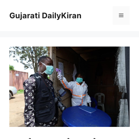
Skip
to
Gujarati DailyKiran
Menu
content