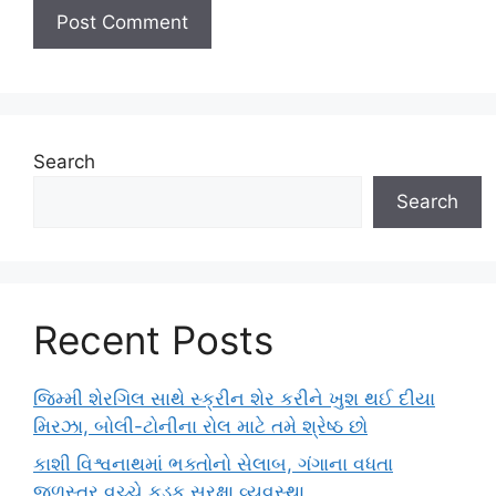
Search
Search
Recent Posts
જિમ્મી શેરગિલ સાથે સ્ક્રીન શેર કરીને ખુશ થઈ દીયા
મિરઝા, બોલી-ટોનીના રોલ માટે તમે શ્રેષ્ઠ છો
કાશી વિશ્વનાથમાં ભક્તોનો સેલાબ, ગંગાના વધતા
જળસ્તર વચ્ચે કડક સુરક્ષા વ્યવસ્થા