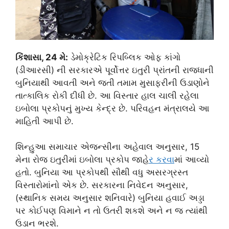
કિંશાસા, 24 મે:
ડેમોક્રેટિક રિપબ્લિક ઓફ કાંગો
(ડીઆરસી) ની સરકારએ પૂર્વોત્તર ઇતુરી પ્રાંતની રાજધાની
બુનિયાથી આવતી અને જતી તમામ મુસાફરીની ઉડાણોને
તાત્કાલિક રોકી દીધી છે. આ વિસ્તાર હાલ ચાલી રહેલા
ઇબોલા પ્રકોપનું મુખ્ય કેન્દ્ર છે. પરિવહન મંત્રાલયે આ
માહિતી આપી છે.
શિન્હુઆ સમાચાર એજન્સીના અહેવાલ અનુસાર, 15
મેના રોજ ઇતુરીમાં ઇબોલા પ્રકોપ જાહે
ર કરવ
ામાં આવ્યો
હતો. બુનિયા આ પ્રકોપથી સૌથી વધુ અસરગ્રસ્ત
વિસ્તારોમાંનો એક છે. સરકારના નિવેદન અનુસાર,
(સ્થાનિક સમય અનુસાર શનિવારે) બુનિયા હવાઈ અડ્ડા
પર કોઈપણ વિમાને ન તો ઉતરી શકશે અને ન જ ત્યાંથી
ઉડાન ભરશે.