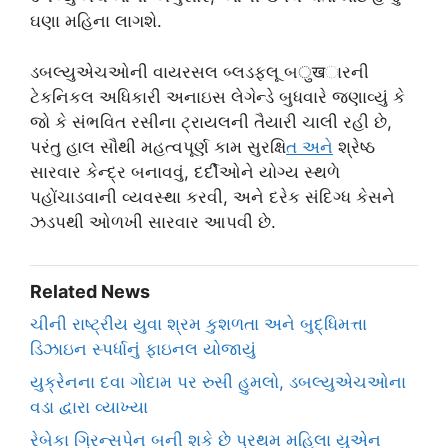
ઘણા મહિના લાગશે.
ડબલ્યુએચઓની વાયરસલ બ્લડફ્લૂ બुखારની
ટેકનિકલ અધિકારી અનાઇસ લેગેન્ડે બુધવારે જણાવ્યું કે
જો કે સંભવિત રસીના ટ્રાયલની તૈયારી ચાલી રહી છે,
પરંતુ હાલ સૌથી મહત્વપૂર્ણ કામ સુરક્ષિ
ત અન
ે શ્રેષ્ઠ
સારવાર કેન્દ્ર બનાવવું, દર્દીઓને યોગ્ય સ્થળે
પહોંચાડવાની વ્યવસ્થા કરવી, અને દરેક સંદિગ્ધ કેસને
ઝડપથી ઓળખી સારવાર આપવી છે.
Related News
ચીની રાષ્ટ્રીય યુવા શ્રમ કુશળતા અને બુદ્ધિમત્તા
ડિઝાઇન સ્પર્ધાનું ફાઇનલ યોજાયું
યુક્રેનના દવા ગોદામ પર રુસી હુમલો, ડબલ્યુએચઓના
વડા દ્વારા વ્યાખ્યા
રેબેકા ગ્રિન્સપેન બની શકે છે પ્રથમ મહિલા યુએન