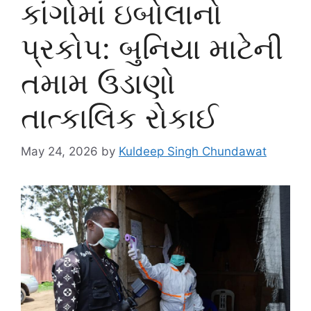
કાંગોમાં ઇબોલાનો
પ્રકોપ: બુનિયા માટેની
તમામ ઉડાણો
તાત્કાલિક રોકાઈ
May 24, 2026
by
Kuldeep Singh Chundawat