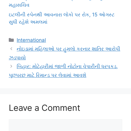
મહાસચિવ
ઇટલીની સ્પેનથી આવનારા લોકો પર રોક, 15 ઓગસ્ટ
સુધી રહેશે અમલમાં
Categories
International
નોઇડામાં મહિલાઓ પર હુમલો કરનાર શાતિર આરોપી
ઝડપાયો
બિહાર: મોટેહારીમાં જાળી નોટોના વેપારીની ધરપકડ,
પૂછપરછ માટે રિમાન્ડ પર લેવામાં આવશે
Leave a Comment
Comment