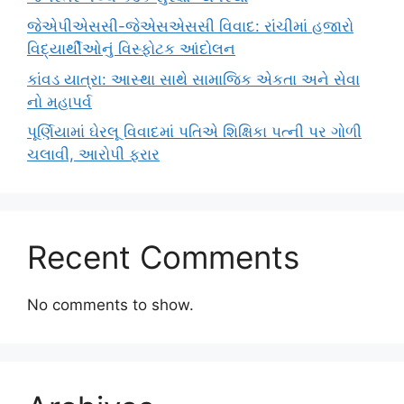
જેએપીએસસી-જેએસએસસી વિવાદ: રાંચીમાં હજારો
વિદ્યાર્થીઓનું વિસ્ફોટક આંદોલન
કાંવડ યાત્રા: આસ્થા સાથે સામાજિક એકતા અને સેવા
નો મહાપર્વ
પૂર્ણિયામાં ઘેરલૂ વિવાદમાં પતિએ શિક્ષિકા પત્ની પર ગોળી
ચલાવી, આરોપી ફરાર
Recent Comments
No comments to show.