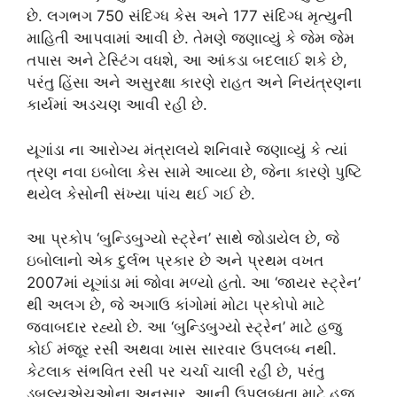
છે. લગભગ 750 સંદિગ્ધ કેસ અને 177 સંદિગ્ધ મૃત્યુની
માહિતી આપવામાં આવી છે. તેમણે જણાવ્યું કે જેમ જેમ
તપાસ અને ટેસ્ટિંગ વધશે, આ આંકડા બદલાઈ શકે છે,
પરંતુ હિંસા અને અસુરક્ષા કારણે રાહત અને નિયંત્રણના
કાર્યમાં અડચણ આવી રહી છે.
યૂગાંડા ના આરોગ્ય મંત્રાલયે શનિવારે જણાવ્યું કે ત્યાં
ત્રણ નવા ઇબોલા કેસ સામે આવ્યા છે, જેના કારણે પુષ્ટિ
થયેલ કેસોની સંખ્યા પાંચ થઈ ગઈ છે.
આ પ્રકોપ ‘બુન્ડિબુગ્યો સ્ટ્રેન’ સાથે જોડાયેલ છે, જે
ઇબોલાનો એક દુર્લભ પ્રકાર છે અને પ્રથમ વખત
2007માં યૂગાંડા માં જોવા મળ્યો હતો. આ ‘જાયર સ્ટ્રેન’
થી અલગ છે, જે અગાઉ કાંગોમાં મોટા પ્રકોપો માટે
જવાબદાર રહ્યો છે. આ ‘બુન્ડિબુગ્યો સ્ટ્રેન’ માટે હજુ
કોઈ મંજૂર રસી અથવા ખાસ સારવાર ઉપલબ્ધ નથી.
કેટલાક સંભવિત રસી પર ચર્ચા ચાલી રહી છે, પરંતુ
ડબલ્યુએચઓના અનુસાર, આની ઉપલબ્ધતા માટે હજુ