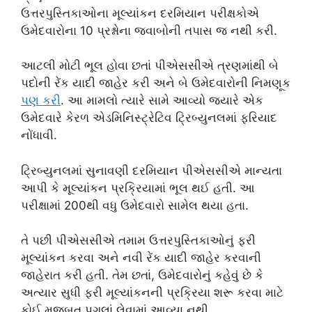
ઉત્તરપુસ્તિકાઓના મૂલ્યાંકન દરમિયાન પરીક્ષકોએ
ઉમેદવારોના 10 પ્રશ્નોના જવાબોની તપાસ જ નથી કરી.
આટલી મોટી ભૂલ હોવા છતાં પીએસસીએ ત્રણમાંથી બે
પદોની રેંક યાદી જાહેર કરી અને બે ઉમેદવારોની નિમણૂક
પણ કર
ી. આ મામલો ત્યારે સામે આવ્યો જ્યારે એક
ઉમેદવારે કેરળ એડમિનિસ્ટ્રેટિવ ટ્રિબ્યુનલમાં ફરિયાદ
નોંધાવી.
ટ્રિબ્યુનલમાં સુનાવણી દરમિયાન પીએસસીએ માન્યતા
આપી કે મૂલ્યાંકન પ્રક્રિયામાં ભૂલ થઈ હતી. આ
પરીક્ષામાં 200થી વધુ ઉમેદવારો સામેલ થયા હતા.
તે પછી પીએસસીએ તમામ ઉત્તરપુસ્તિકાઓનું ફરી
મૂલ્યાંકન કરવા અને નવી રેંક યાદી જાહેર કરવાની
જાહેરાત કરી હતી. તેમ છતાં, ઉમેદવારોનું કહેવું છે કે
અત્યાર સુધી ફરી મૂલ્યાંકનની પ્રક્રિયા શરૂ કરવા માટે
કોઈ મજબૂત પગલાં લેવામાં આવ્યા નથી.