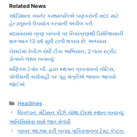
Related News
ઓડિશાના ગવર્નર કમ્થમપતિએ બણકરોની મદદ માટે
હેન્ડલૂમનો ઉપયોગ કરવાની અપીલ કરી
મધ્યવયમાં ત્રણ બાબતો પર નિયંત્રણથી ડિમેન્શિયાની
શરૂઆત 13 વર્ષ સુધી ટાળી શકાય છે: અભ્યાસ
ચેન્નઈમાં રેબીઝ રોધી ટીકા અભિયાન, 2 લાખ સ્ટ્રીટ
ડોગ્સને લક્ષ્ય બનાવ્યું
મણિકમ ટેગોર બી. દ્વારા સ્થગન પ્રસ્તાવનો નોટિસ,
પોલીસની કાર્યવાહી પર ગૃહ મંત્રીએ જવાબ આપવો
જોઈએ
Categories
Headlines
વિંબલ્ડન: મેડિસન કીઝે ચોથા દોરમાં સ્થાન બનાવ્યું,
અનિસિમોવા સામે જીત મેળવી
બાબર આઝમ ફરી બન્યા પાકિસ્તાનના ટેસ્ટ કૅપ્ટન,