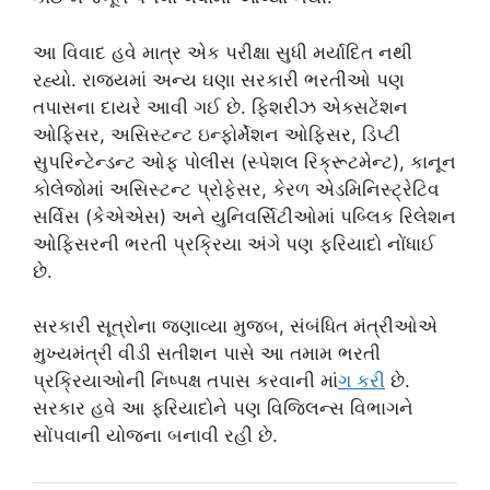
આ વિવાદ હવે માત્ર એક પરીક્ષા સુધી મર્યાદિત નથી
રહ્યો. રાજ્યમાં અન્ય ઘણા સરકારી ભરતીઓ પણ
તપાસના દાયરે આવી ગઈ છે. ફિશરીઝ એક્સટેંશન
ઓફિસર, અસિસ્ટન્ટ ઇન્ફોર્મેશન ઓફિસર, ડિપ્ટી
સુપરિન્ટેન્ડન્ટ ઓફ પોલીસ (સ્પેશલ રિક્રૂટમેન્ટ), કાનૂન
કોલેજોમાં અસિસ્ટન્ટ પ્રોફેસર, કેરળ એડમિનિસ્ટ્રેટિવ
સર્વિસ (કેએએસ) અને યુનિવર્સિટીઓમાં પબ્લિક રિલેશન
ઓફિસરની ભરતી પ્રક્રિયા અંગે પણ ફરિયાદો નોંધાઈ
છે.
સરકારી સૂત્રોના જણાવ્યા મુજબ, સંબંધિત મંત્રીઓએ
મુખ્યમંત્રી વીડી સતીશન પાસે આ તમામ ભરતી
પ્રક્રિયાઓની નિષ્પક્ષ તપાસ કરવાની માં
ગ કર
ી છે.
સરકાર હવે આ ફરિયાદોને પણ વિજિલન્સ વિભાગને
સોંપવાની યોજના બનાવી રહી છે.