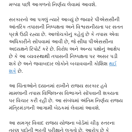
મળ્યા પછી આગળનો નિર્ણય લેવામાં આવશે.
સરકારનો આ પગલું ત્યારે આવ્યું છે જ્યારે પીએસસીની
આંતરિક તપાસની નિષ્પક્ષતા અને વિશ્વસનીયતા પર સતત
પ્રશ્નો ઉઠી રહ્યા છે. આલોચકોનું કહેવું છે કે તપાસ એવા
અધિકારીને સોંપવામાં આવી છે, જે સીધા પીએસસીના
અધ્યક્ષને રિપોર્ટ કરે છે. વિરોધ અને અન્ય પક્ષોનું આક્ષેપ
છે કે આ વ્યવસ્થાથી તપાસની નિષ્પક્ષતા પર અસર પડી
શકે છે અને જવાબદાર લોકોને બચાવવાની કોશિશ
થઈ
શક
ે છે.
આ ચિંતાઓને ધ્યાનમાં રાખીને રાજ્ય સરકાર હવે
મામલાની તપાસ વિજિલન્સ વિભાગને સોંપવાની શક્યતા
પર વિચાર કરી રહી છે. આ સંબંધમાં અંતિમ નિર્ણય રાજ્ય
મંત્રિમંડળની આગામી બેઠકમાં લેવામાં આવશે.
આ સમગ્ર વિવાદ રાજ્ય યોજના બોર્ડમાં ચીફ સ્તરના
ત્રણ પદોની ભરતી પરીક્ષાને લગતો છે. આરોપ છે કે