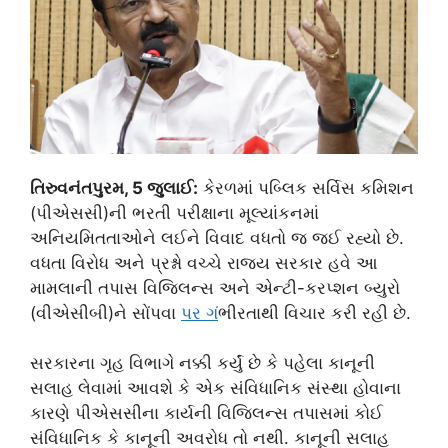
તિરુવનંતપુરમ, 5 જુલાઈ:
કેરળમાં પબ્લિક સર્વિસ કમિશન
(પીએસસી)ની ભરતી પરીક્ષાના મૂલ્યાંકનમાં
અનિયમિતતાઓને લઈને વિવાદ વધતો જ જઈ રહ્યો છે.
વધતા વિરોધ અને પ્રશ્નો વચ્ચે રાજ્ય સરકાર હવે આ
મામલાની તપાસ વિજિલન્સ અને એન્ટી-કરપ્શન બ્યુરો
(વીએસીબી)ને સોંપવા
પર ગ
ંભીરતાથી વિચાર કરી રહી છે.
સરકારના ગૃહ વિભાગે નક્કી કર્યું છે કે પહેલા કાનૂની
સલાહ લેવામાં આવશે કે એક સંવિધાનિક સંસ્થા હોવાના
કારણે પીએસસીના કાર્યની વિજિલન્સ તપાસમાં કોઈ
સંવિધાનિક કે કાનૂની અવરોધ તો નથી. કાનૂની સલાહ