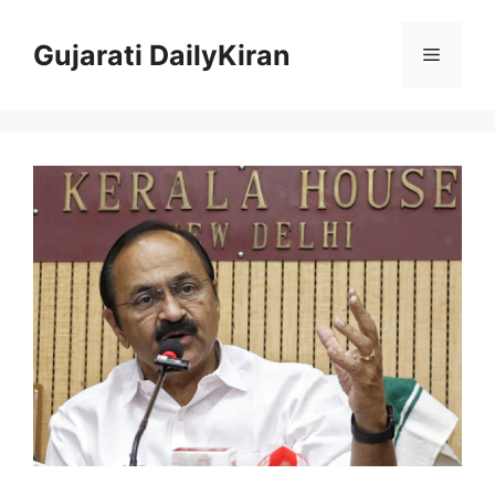
Skip
to
Gujarati DailyKiran
Menu
content