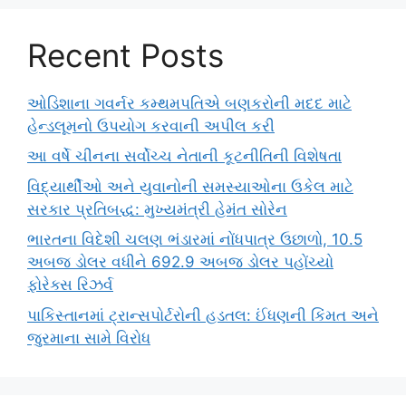
Recent Posts
ઓડિશાના ગવર્નર કમ્થમપતિએ બણકરોની મદદ માટે
હેન્ડલૂમનો ઉપયોગ કરવાની અપીલ કરી
આ વર્ષે ચીનના સર્વોચ્ચ નેતાની કૂટનીતિની વિશેષતા
વિદ્યાર્થીઓ અને યુવાનોની સમસ્યાઓના ઉકેલ માટે
સરકાર પ્રતિબદ્ધ: મુખ્યમંત્રી હેમંત સોરેન
ભારતના વિદેશી ચલણ ભંડારમાં નોંધપાત્ર ઉછાળો, 10.5
અબજ ડોલર વધીને 692.9 અબજ ડોલર પહોંચ્યો
ફોરેક્સ રિઝર્વ
પાકિસ્તાનમાં ટ્રાન્સપોર્ટરોની હડતલ: ઈંધણની કિંમત અને
જુરમાના સામે વિરોધ