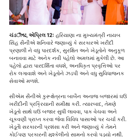
ચંડীগઢ, એપ્રિલ 12:
હરિયાણા ના મુખ્યમંત્રી નાયબ
સિંહ સૈનીએ શનિવારે જણાવ્યું કે સરકારએ ખરીદી
પ્રણાલી ને વધુ પારદર્શક, સુરક્ષિત અને ખેડૂતોને અનુકૂળ
બનાવવા માટે અનેક નવી પહેલો અમલમાં મુકેલી છે. આ
પહેલો દ્વારા પારદર્શિતા વધશે, અનધિકૃત પ્રવૃત્તિઓ પર
રોક લગાવાશે અને ખેડૂતોને ઝડપી અને વધુ સુવિધાજનક
સેવાઓ મળશે.
સીએમ સૈનીએ કુરૂક્ષેત્રના બાબૈન અનાજ બજારમાં ઘઉં
ખરીદીની પ્રક્રિયાની સમીક્ષા કરી. ત્યારબાદ, તેમણે
ખેડૂતો સાથે ઘઉં બજાર સુધી લાવવા, પાક વેચવા અને
ચૂકવણી પ્રાપ્ત કરવા જેવા વિવિધ પાસાઓ પર ચર્ચા કરી.
ખેડૂતોે સરકારની પ્રશંસા કરી અને જણાવ્યું કે તેમને
કોઈપણ પ્રકારની મુશ્કેલીનો સામનો કરવો પડ્યો નથી.