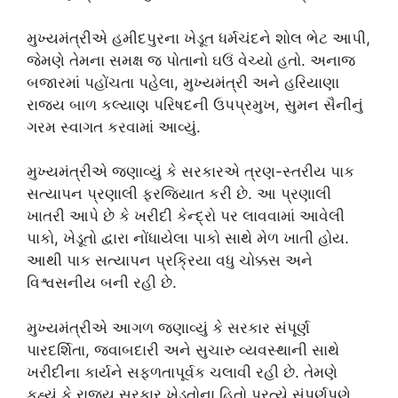
મુખ્યમંત્રીએ હમીદપુરના ખેડૂત ધર્મચંદને શોલ ભેટ આપી,
જેમણે તેમના સમક્ષ જ પોતાનો ઘઉં વેચ્યો હતો. અનાજ
બજારમાં પહોંચતા પહેલા, મુખ્યમંત્રી અને હરિયાણા
રાજ્ય બાળ કલ્યાણ પરિષદની ઉપપ્રમુખ, સુમન સૈનીનું
ગરમ સ્વાગત કરવામાં આવ્યું.
મુખ્યમંત્રીએ જણાવ્યું કે સરકારએ ત્રણ-સ્તરીય પાક
સત્યાપન પ્રણાલી ફરજિયાત કરી છે. આ પ્રણાલી
ખાતરી આપે છે કે ખરીદી કેન્દ્રો પર લાવવામાં આવેલી
પાકો, ખેડૂતો દ્વારા નોંધાયેલા પાકો સાથે મેળ ખાતી હોય.
આથી પાક સત્યાપન પ્રક્રિયા વધુ ચોક્કસ અને
વિશ્વસનીય બની રહી છે.
મુખ્યમંત્રીએ આગળ જણાવ્યું કે સરકાર સંપૂર્ણ
પારદર્શિતા, જવાબદારી અને સુચારુ વ્યવસ્થાની સાથે
ખરીદીના કાર્યને સફળતાપૂર્વક ચલાવી રહી છે. તેમણે
કહ્યું કે રાજ્ય સરકાર ખેડૂતોના હિતો પ્રત્યે સંપૂર્ણપણે