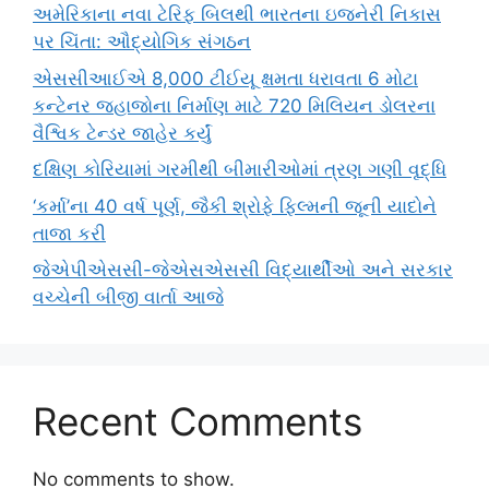
અમેરિકાના નવા ટેરિફ બિલથી ભારતના ઇજનેરી નિકાસ
પર ચિંતા: ઔદ્યોગિક સંગઠન
એસસીઆઈએ 8,000 ટીઈયૂ ક્ષમતા ધરાવતા 6 મોટા
કન્ટેનર જહાજોના નિર્માણ માટે 720 મિલિયન ડોલરના
વૈશ્વિક ટેન્ડર જાહેર કર્યું
દક્ષિણ કોરિયામાં ગરમીથી બીમારીઓમાં ત્રણ ગણી વૃદ્ધિ
‘કર્મા’ના 40 વર્ષ પૂર્ણ, જૈકી શ્રોફે ફિલ્મની જૂની યાદોને
તાજા કરી
જેએપીએસસી-જેએસએસસી વિદ્યાર્થીઓ અને સરકાર
વચ્ચેની બીજી વાર્તા આજે
Recent Comments
No comments to show.