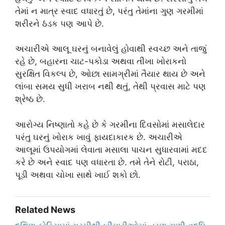
તેમાં ન માત્ર સ્વાદ વધારતું છે, પરંતુ તેમાંના ગુણ ગરમીમાં
શરીરને ઠંડક પણ આપે છે.
અચારીએ આલૂ ઘરનું બનાવેલું હોવાથી સ્વચ્છ અને તાજું
રહે છે, બહારના ચાટ-પકોડા અથવા તીખા ખોરાકનો
સુરક્ષિત વિકલ્પ છે, ઓછા સામગ્રીમાં તૈયાર થાય છે અને
લાંબા સમય સુધી ખરાબ નથી થતું, તેથી પ્રવાસ માટે પણ
શ્રેષ્ઠ છે.
આરોગ્ય નિષ્ણાતો કહે છે કે ગરમીના દિવસોમાં મસાલેદાર
પરંતુ ઘરનું ખોરાક ખાવું ફાયદાકારક છે. અચારીએ
આલૂમાં ઉપયોગમાં લેવાતા મસાલા પાચન સુધારવામાં મદદ
કરે છે અને સ્વાદ પણ વધારતા છે. તમે તેને રોટી, પરાઠા,
પૂડી અથવા ચોખા સાથે ખાઈ શકો છો.
Related News