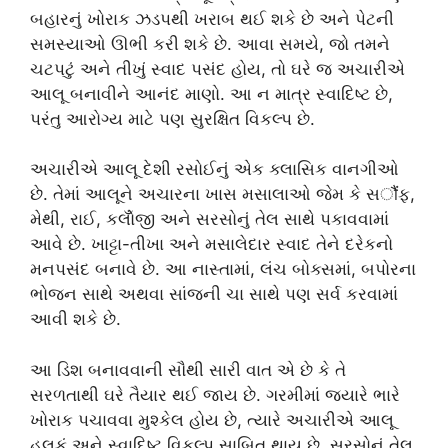
બહારનું ખોરાક ઝડપથી ખરાબ થઈ શકે છે અને પેટની
સમસ્યાઓ ઊભી કરી શકે છે. આવા સમયે, જો તમને
ચટપટું અને તીખું સ્વાદ પસંદ હોય, તો ઘરે જ અચારીએ
આલૂ બનાવીને આનંદ માણો. આ ન માત્ર સ્વાદિષ્ટ છે,
પરંતુ આરોગ્ય માટે પણ સુરક્ષિત વિકલ્પ છે.
અચારીએ આલૂ દેશી રસોઈનું એક ક્લાસિક વાનગીઓ
છે. તેમાં આલૂને અચારના ખાસ મસાલાઓ જેમ કે સौंફ,
મેથી, રાઈ, કલોઁજી અને સરસોનું તેલ સાથે પકાવવામાં
આવે છે. ખાટ્ટા-તીખા અને મસાલેદાર સ્વાદ તેને દરેકનો
મનપસંદ બનાવે છે. આ નાસ્તામાં, લંચ બોક્સમાં, બપોરના
ભોજન સાથે અથવા સાંજની ચા સાથે પણ સર્વ કરવામાં
આવી શકે છે.
આ ડિશ બનાવવાની સૌથી સારી વાત એ છે કે તે
સરળતાથી ઘરે તૈયાર થઈ જાય છે. ગરમીમાં જ્યારે ભારે
ખોરાક પચાવવા મુશ્કેલ હોય છે, ત્યારે અચારીએ આલૂ
હલકું અને સ્વાદિષ્ટ વિકલ્પ સાબિત થાય છે. સરસોનું તેલ