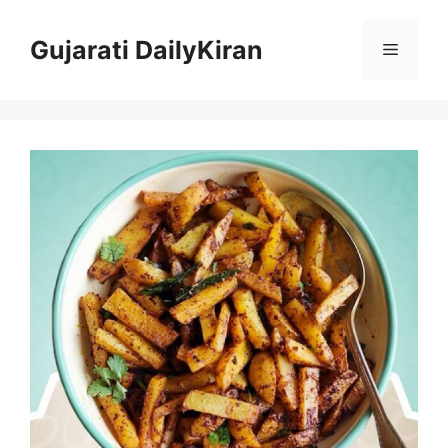
Skip
to
Gujarati DailyKiran
Menu
content