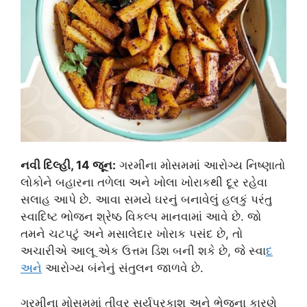
નવી દિલ્હી, 14 જૂન:
ગરમીના મોસમમાં આરોગ્ય નિષ્ણાતો
લોકોને બહારના તળેલા અને ખોલા ખોરાકથી દૂર રહેવા
સલાહ આપે છે. આવા સમયે ઘરનું બનાવેલું હલકું પરંતુ
સ્વાદિષ્ટ ભોજન શ્રેષ્ઠ વિકલ્પ માનવામાં આવે છે. જો
તમને ચટપટું અને મસાલેદાર ખોરાક પસંદ છે, તો
અચારીએ આલૂ એક ઉત્તમ ડિશ બની શકે છે, જે સ્વા
દ
અન
ે આરોગ્ય બંનેનું સંતુલન જાળવે છે.
ગરમીના મોસમમાં તીવ્ર સૂર્યપ્રકાશ અને ભેજના કારણે