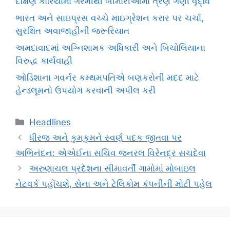
દક્ષિણ કોરિયામાં ગરમીથી બીમારીઓમાં ત્રણ ગણી વૃદ્ધિ
ભારત અને સાઇપ્રસ વચ્ચે માઇગ્રેશન કરાર પર ચર્ચા,
સુરક્ષિત અવાજાહીની જરૂરિયાત
અમદાવાદમાં અગ્નિશામક અધિકારી અને બિચોલિયાના
વિરુદ્ધ કાર્યવાહી
ઓડિશાના ગવર્નર કમ્થમપતિએ બણકરોની મદદ માટે
હેન્ડલૂમનો ઉપયોગ કરવાની અપીલ કરી
Categories
Headlines
ધીરજ અને કુમકુમને સ્વર્ણ પદક જીતવા પર
અભિનંદન: એએઈના સચિવ જનરલ વિરેનદ્ર સચદેવા
અરુણાચલ પ્રદેશના સીમાવર્તી ગામોમાં મોબાઇલ
નેટવર્ક પહોંચશે, સેના અને ટેલિકોમ કંપનીની મોટી પહેલ